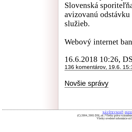
Slovenská sporiteľň
avizovanú odstávku 
služieb.
Webový internet bank
16.6.2018 10:26, D
136 komentárov, 19.6. 15:
Novšie správy
NÁVŠTEVNOSŤ
|
INZE
(C) 2004, 2005 DSL.sk | Všetky práva vyhradené
Všetky uvedené informácie sú b