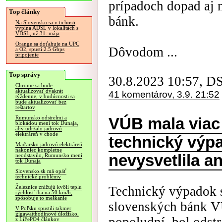
prípadoch dopad aj 
Top články
bánk.
Na Slovensku sa v tichosti
vypína ADSL v lokalitách s
VDSL, už 31. mája
Orange sa doťahuje na UPC
Dôvodom ...
a O2, spustí 2.5 Gbps
pripojenie
Top správy
30.8.2023 10:57, D
Chrome sa bude
aktualizovať dvakrát
41 komentárov, 3.9. 21:52
týždenne, v budúcnosti sa
bude aktualizovať bez
reštartov
Rumunsko odstrelmi a
VÚB mala viac
blokádou mení tok Dunaja,
aby udržalo jadrovú
elektráreň v chode
technický výpa
Maďarsko jadrovú elektráreň
nakoniec kompletne
nevysvetlila a
neodstavilo, Rumunsko mení
tok Dunaja
Slovensko.sk má opäť
technické problémy
Technický výpadok s
Železnice znižujú kvôli teplu
rýchlosť iba na 50 km/h,
spôsobuje to meškanie
slovenských bánk V
V Poľsku spustili takmer
gigawatthodinové úložisko,
z LiFePO4 článkov