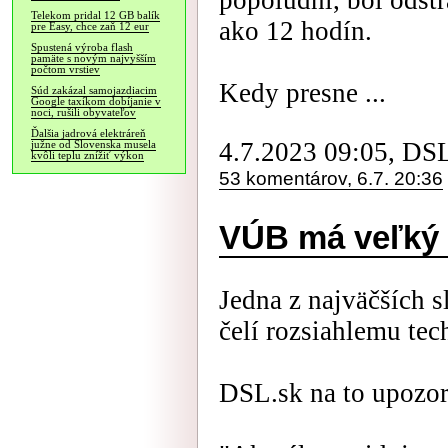
popoludní, bol odstr
Telekom pridal 12 GB balík
ako 12 hodín.
pre Easy, chce zaň 12 eur
Spustená výroba flash
pamäte s novým najvyšším
počtom vrstiev
Kedy presne ...
Súd zakázal samojazdiacim
Google taxíkom dobíjanie v
noci, rušili obyvateľov
Ďalšia jadrová elektráreň
4.7.2023 09:05, DS
južne od Slovenska musela
kvôli teplu znížiť výkon
53 komentárov, 6.7. 20:36
VÚB má veľký 
Jedna z najväčších
čelí rozsiahlemu te
DSL.sk na to upozorn