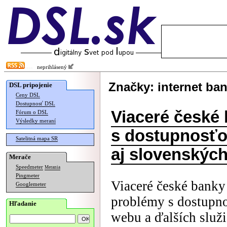
neprihlásený
Značky: internet ba
DSL pripojenie
Ceny DSL
Dostupnosť DSL
Viaceré české
Fórum o DSL
Výsledky meraní
s dostupnosťou
Satelitná mapa SR
aj slovenskýc
Merače
Speedmeter
Merania
Pingmeter
Viaceré české bank
Googlemeter
problémy s dostupno
Hľadanie
webu a ďalších služ