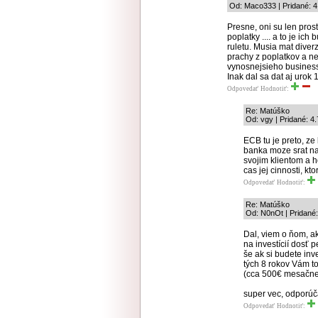
Od: Maco333 | Pridané: 4
Presne, oni su len pros
poplatky .... a to je i
ruletu. Musia mat diver
prachy z poplatkov a n
vynosnejsieho busines
Inak dal sa dat aj urok 
Odpovedať
Hodnotiť:
Re: Matúško
Od: vgy | Pridané: 4
ECB tu je preto, z
banka moze srat na
svojim klientom a h
cas jej cinnosti, kto
Odpovedať
Hodnotiť:
Re: Matúško
Od: N0nOt | Pridané:
Dal, viem o ňom, a
na investícií dosť 
še ak si budete in
tých 8 rokov Vám t
(cca 500€ mesačne
super vec, odporúč
Odpovedať
Hodnotiť: