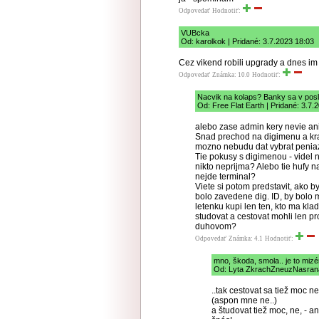
Odpovedať
Hodnotiť:
VUBcka
Od: karolkok | Pridané: 3.7.2023 18:03
Cez vikend robili upgrady a dnes im
Odpovedať
Známka: 10.0
Hodnotiť:
Nacvik na kolaps? Banky sa v posle
Od: Free Flat Earth | Pridané: 3.7.
alebo zase admin kery nevie ani
Snad prechod na digimenu a kra
mozno nebudu dat vybrat penia
Tie pokusy s digimenou - videl 
nikto neprijma? Alebo tie hufy 
nejde terminal?
Viete si potom predstavit, ako b
bolo zavedene dig. ID, by bolo 
letenku kupi len ten, kto ma klad
studovat a cestovat mohli len p
duhovom?
Odpovedať
Známka: 4.1
Hodnotiť:
mno, škoda, smola.. je to mizéri
Od: Lyta ZkrachZneuzNasraná
..tak cestovat sa tiež moc n
(aspon mne ne..)
a študovat tiež moc, ne, - a