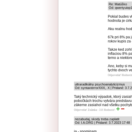
Re: Matúško
Od: qwertyuiop1
Pokial budes v
hodnota je cirk
Aku realnu hodn
67k pri 8% pa 
rokov kupis za
Takze ked zohla
inflaciou 8% pa
terno a niektor
Ano, keby si ma
tychto dvoch ve
Odpovedať
Hodnoti
ultraradikálny psychoanalyticizmus
Od: syntaxterrorXXX,. X | Pridané: 3.7.
Taký technický výpadok, ktorý zasia
pobočkách trochu vytvára predstavu 
zákerne zasiahol nad všetku pochyb
Odpovedať
Známka: -3.8
Hodnotiť:
nezabudaj, skody treba zaplatit
Od: I.A.ORG | Pridané: 3.7.2023 17:48
ja - spominam