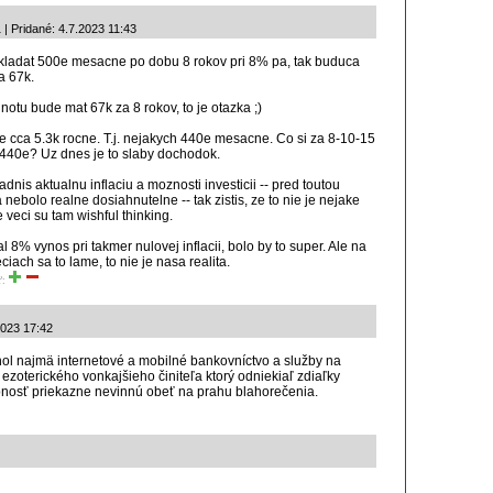
 | Pridané: 4.7.2023 11:43
kladat 500e mesacne po dobu 8 rokov pri 8% pa, tak buduca
a 67k.
otu bude mat 67k za 8 rokov, to je otazka ;)
je cca 5.3k rocne. T.j. nejakych 440e mesacne. Co si za 8-10-15
 440e? Uz dnes je to slaby dochodok.
dnis aktualnu inflaciu a moznosti investicii -- pred toutou
 nebolo realne dosiahnutelne -- tak zistis, ze to nie je nejake
e veci su tam wishful thinking.
l 8% vynos pri takmer nulovej inflacii, bolo by to super. Ale na
ciach sa to lame, to nie je nasa realita.
ť:
2023 17:42
hol najmä internetové a mobilné bankovníctvo a služby na
ezoterického vonkajšieho činiteľa ktorý odniekiaľ zdiaľky
nosť priekazne nevinnú obeť na prahu blahorečenia.