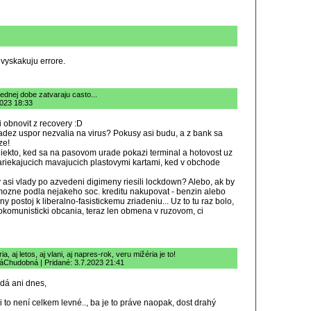
 vyskakuju errore.
dnej dobe zatvaraju casto...
2023 18:33
 obnovit z recovery :D
dez uspor nezvalia na virus? Pokusy asi budu, a z bank sa
ze!
niekto, ked sa na pasovom urade pokazi terminal a hotovost uz
nariekajucich mavajucich plastovymi kartami, ked v obchode
y asi vlady po azvedeni digimeny riesili lockdown? Alebo, ak by
mozne podla nejakeho soc. kreditu nakupovat - benzin alebo
ny postoj k liberalno-fasistickemu zriadeniu... Uz to tu raz bolo,
rokomunisticki obcania, teraz len obmena v ruzovom, ci
a, aj letos, aj vlani, aj napres-rok, veru mižéria je to!
Chudobná | Pridané: 3.7.2023 21:41
edá ani dnes,
ni to není celkem levné.., ba je to práve naopak, dost drahý