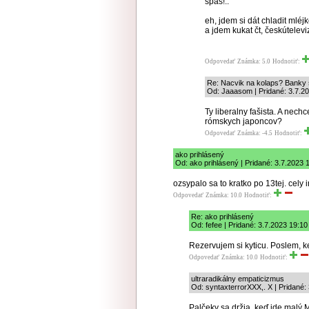
špás!..
eh, jdem si dát chladit mléj
a jdem kukat čt, českúteleviz
Odpovedať
Známka: 5.0
Hodnotiť:
Re: Nacvik na kolaps? Banky s
Od: Jaaasom | Pridané: 3.7.2
Ty liberalny fašista. A nec
rómskych japoncov?
Odpovedať
Známka: -4.5
Hodnotiť:
ako prihlásený
Od: ako prihlásený | Pridané: 3.7.2023 
ozsypalo sa to kratko po 13tej. cely i
Odpovedať
Známka: 10.0
Hodnotiť:
Re: ako prihlásený
Od: fefee | Pridané: 3.7.2023 19:10
Rezervujem si kyticu. Poslem, k
Odpovedať
Známka: 10.0
Hodnotiť:
ultraradikálny empaticizmus
Od: syntaxterrorXXX,. X | Pridané:
Palčeky sa držia, keď ide malý 