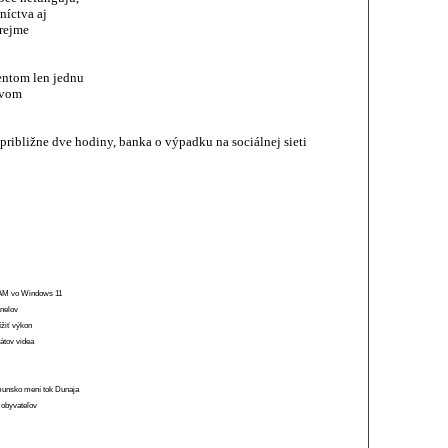
níctva aj
zrejme
entom len jednu
tvom
približne dve hodiny, banka o výpadku na sociálnej sieti
 RAM vo Windows 11
anelov
ížiť výkon
átov videa
munsko mení tok Dunaja
 obyvateľov