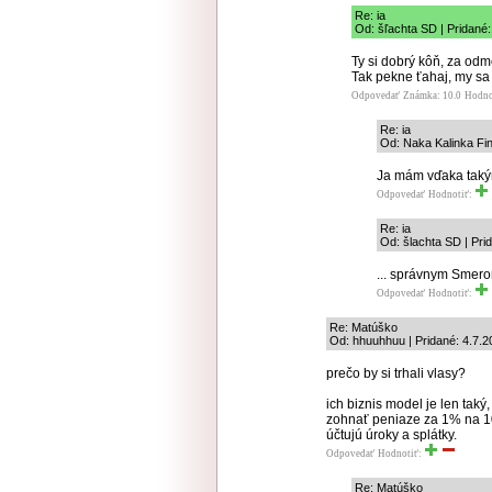
Re: ia
Od: šľachta SD | Pridané:
Ty si dobrý kôň, za od
Tak pekne ťahaj, my sa
Odpovedať
Známka: 10.0
Hodno
Re: ia
Od: Naka Kalinka Fin
Ja mám vďaka takým
Odpovedať
Hodnotiť:
Re: ia
Od: šlachta SD | Pri
... správnym Smer
Odpovedať
Hodnotiť:
Re: Matúško
Od: hhuuhhuu | Pridané: 4.7.2
prečo by si trhali vlasy?
ich biznis model je len taký
zohnať peniaze za 1% na 10r,
účtujú úroky a splátky.
Odpovedať
Hodnotiť:
Re: Matúško