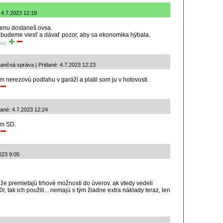
 4.7.2023 12:18
menu dostaneš ovsa.
 budeme viesť a dávať pozor, aby sa ekonomika hýbala.
tiť:
ančná správa | Pridané: 4.7.2023 12:23
 nerezovú podlahu v garáží a platil som ju v hotovosti.
dané: 4.7.2023 12:24
om SD.
023 9:05
, že premietajú trhové možnosti do úverov. ak vtedy vedeli
 tak ich použili... nemajú s tým žiadne extra náklady teraz, len