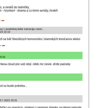
ko, a nesků do ladničky,
i - iVysílaní - drama a cz krimi seriály, české!
a v poslednej dobe zatvaraju casto...
023 22:10
hceš sa báť liberálnych komunistov, islamských kresťanov alebo
18:42
ntesa cloud pre vub stoji. nikto nic nevie. drzte palceky
ed uz bude potreba...
 3.7.2023 19:31
Maťko na operáciu, platenú z verejnej zbierky, po ktorej nebude