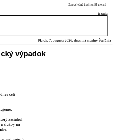
Za poslednú hodinu: 55 meraní
inzercia
Piatok, 7. augusta 2026, dnes má meniny
Štefánia
ický výpadok
dnes čelí
akujeme.
torý zasiahol
 a služby na
ánke.
bec nefungujú,