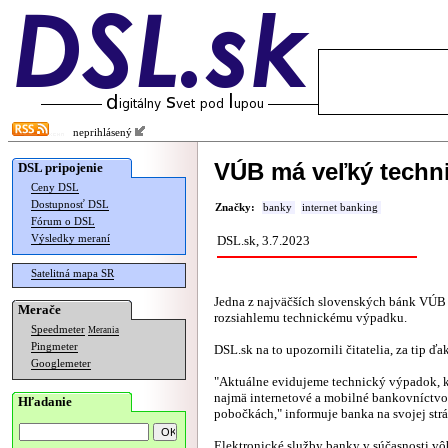
neprihlásený
VÚB má veľký techn
DSL pripojenie
Ceny DSL
Dostupnosť DSL
Značky:
banky
internet banking
Fórum o DSL
Výsledky meraní
DSL.sk, 3.7.2023
Satelitná mapa SR
Jedna z najväčších slovenských bánk VÚB 
Merače
rozsiahlemu technickému výpadku.
Speedmeter
Merania
Pingmeter
DSL.sk na to upozornili čitatelia, za tip ď
Googlemeter
"Aktuálne evidujeme technický výpadok, k
najmä internetové a mobilné bankovníctvo
Hľadanie
pobočkách," informuje banka na svojej str
Elektronické služby banky v súčasnosti vô