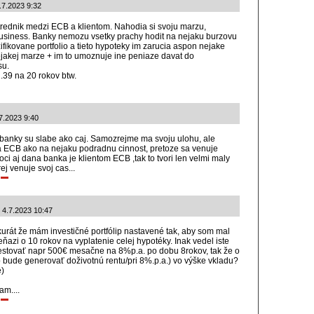
.7.2023 9:32
trednik medzi ECB a klientom. Nahodia si svoju marzu,
ch business. Banky nemozu vsetky prachy hodit na nejaku burzovu
zifikovane portfolio a tieto hypoteky im zarucia aspon nejake
ejakej marze + im to umoznuje ine peniaze davat do
su.
1.39 na 20 rokov btw.
.7.2023 9:40
e banky su slabe ako caj. Samozrejme ma svoju ulohu, ale
 ECB ako na nejaku podradnu cinnost, pretoze sa venuje
oci aj dana banka je klientom ECB ,tak to tvori len velmi maly
rej venuje svoj cas...
 4.7.2023 10:47
kurát že mám investičné portfólip nastavené tak, aby som mal
peňazi o 10 rokov na vyplatenie celej hypotéky. Inak vedel iste
vestovať napr 500€ mesačne na 8%p.a. po dobu 8rokov, tak že o
o bude generovať doživotnú rentu/pri 8%.p.a.) vo výške vkladu?
)
am....