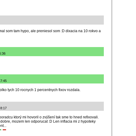
mal som tam hypo, ale preniesol som :D dixacia na 10 rokvo a
6:36
17:45
olko tych 10 rocnych 1 percentnych fixov rozdala.
 8:17
poradcu ktorý mi hovoril o zvýšení tak sme to hned refixovali.
už dobre, mozem len odporucat :D Len inflacia mi z hypoteky
nt...