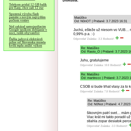
Diskusia:
Telekom pridal 12 GB balík
pre Easy, chce zaň 12 eur
Spustená výroba flash
pamäte s novým najvyšším
Matúško
počtom vrstiev
Od: N0nOT | Pridané: 3.7.2023 16:31
Súd zakázal samojazdiacim
Juchú, ešteže už niesom vo VUB.... 
Google taxíkom dobíjanie v
noci, rušili obyvateľov
0,99% p.a. :-)
Ďalšia jadrová elektráreň
Odpovedať
Známka: -3.3
Hodnotiť:
južne od Slovenska musela
kvôli teplu znížiť výkon
Re: Matúško
Od: Rasto_O | Pridané: 3.7.2023 1
Juhu, gratulujeme
Odpovedať
Známka: 10.0
Hodnotiť:
Re: Matúško
Od: martinccc | Pridané: 3.7.2023 
CSOB si bude trhat vlasy za to k
Odpovedať
Známka: 7.8
Hodnotiť:
Re: Matúško
Od: N0Not | Pridané: 4.7.2023
šikovným patrí svet.... mám 
Viac krát mi takto poradil 
stiahla zopar desiatok perce
Odpovedať
Známka: -3.3
Hodnotiť: