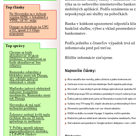
týka sa to webového internetového bankov
Top články
mobilných aplikácií. Podľa oznámenia sa 
neposkytujú ani služby na pobočkách.
Na Slovensku sa v tichosti
vypína ADSL v lokalitách s
VDSL, už 31. mája
Banka v krátkom upozornení odporúča kli
Orange sa doťahuje na UPC
funkčnú službu, výber a vklad prostredníc
a O2, spustí 2.5 Gbps
bankomatov.
pripojenie
Podľa jedného z čitateľov výpadok trvá už 
Top správy
informovala pred pol treťou.
Chrome sa bude
aktualizovať dvakrát
Bližšie informácie zisťujeme.
týždenne, v budúcnosti sa
bude aktualizovať bez
reštartov
Najnovšie články:
Rumunsko odstrelmi a
blokádou mení tok Dunaja,
aby udržalo jadrovú
Alza nasadila dve novinky, jednu užitočnú a jednu kontroverznú
elektráreň v chode
Záchrana misie na záchranu teleskopu Swift úspešne pokračuje
Maďarsko jadrovú elektráreň
Microsoft v čase drahých pamätí sľubuje optimalizovať spotrebu
nakoniec kompletne
NASA pripravuje ISS na inštaláciu posledných nových solárnych p
neodstavilo, Rumunsko mení
tok Dunaja
Ďalšia jadrová elektráreň južne od Slovenska musela kvôli teplu zn
Vydaný nový FFmpeg 9.0, zlepšil akceleráciu profesionálnych form
Slovensko.sk má opäť
technické problémy
Slovenská sporiteľňa bude mať cez víkend odstávku
NASA na diaľku na sonde Voyager 2 úspešne znížila spotrebu
Železnice znižujú kvôli teplu
rýchlosť iba na 50 km/h,
Maďarsko jadrovú elektráreň nakoniec kompletne neodstavilo, Ru
spôsobuje to meškanie
Súd zakázal samojazdiacim Google taxíkom dobíjanie v noci, rušili
V Poľsku spustili takmer
gigawatthodinové úložisko,
z LiFePO4 článkov