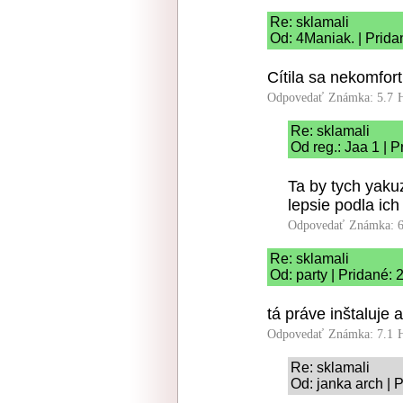
Re: sklamali
Od: 4Maniak. | Prida
Cítila sa nekomfor
Odpovedať
Známka: 5.7
Re: sklamali
Od reg.: Jaa 1 | 
Ta by tych yaku
lepsie podla ich 
Odpovedať
Známka: 6
Re: sklamali
Od: party | Pridané: 
tá práve inštaluje 
Odpovedať
Známka: 7.1
Re: sklamali
Od: janka arch | 