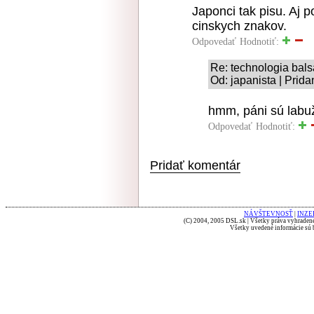
Japonci tak pisu. Aj 
cinskych znakov.
Odpovedať
Hodnotiť:
Re: technologia bals
Od: japanista | Prid
hmm, páni sú labuž
Odpovedať
Hodnotiť:
Pridať komentár
NÁVŠTEVNOSŤ
|
INZE
(C) 2004, 2005 DSL.sk | Všetky práva vyhradené
Všetky uvedené informácie sú b