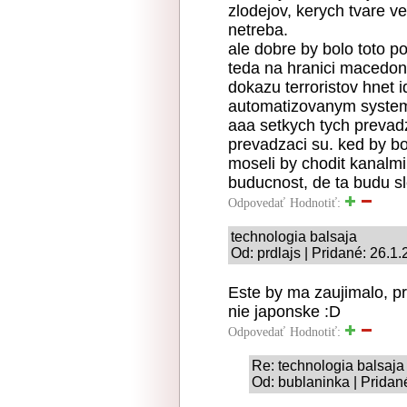
zlodejov, kerych tvare v
netreba.
ale dobre by bolo toto p
teda na hranici macedon
dokazu terroristov hnet 
automatizovanym systemo
aaa setkych tych prevadz
prevadzaci su. ked by bo
moseli by chodit kanalmi,
buducnost, de ta budu s
Odpovedať
Hodnotiť:
technologia balsaja
Od: prdlajs | Pridané: 26.1
Este by ma zaujimalo, pr
nie japonske :D
Odpovedať
Hodnotiť:
Re: technologia balsaja
Od: bublaninka | Pridan