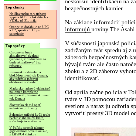
neskoršiu identifikáciu na z
Top články
bezpečnostných kamier.
Na Slovensku sa v tichosti
vypína ADSL v lokalitách s
VDSL, už 31. mája
Na základe informácií políc
Orange sa doťahuje na UPC
informujú
noviny The Asahi
a O2, spustí 2.5 Gbps
pripojenie
V súčasnosti japonská políci
Top správy
zadržaným tvár spredu aj z u
Chrome sa bude
záberoch bezpečnostných ka
aktualizovať dvakrát
týždenne, v budúcnosti sa
bude aktualizovať bez
bývajú tváre ale často nat
reštartov
zboku a z 2D záberov vyhoto
Rumunsko odstrelmi a
blokádou mení tok Dunaja,
identifikovať.
aby udržalo jadrovú
elektráreň v chode
Maďarsko jadrovú elektráreň
Od apríla začne polícia v To
nakoniec kompletne
neodstavilo, Rumunsko mení
tváre v 3D pomocou zariaden
tok Dunaja
svetlom a naraz ju odfotia 
Slovensko.sk má opäť
technické problémy
vytvoriť presný 3D model od
Železnice znižujú kvôli teplu
rýchlosť iba na 50 km/h,
spôsobuje to meškanie
V Poľsku spustili takmer
gigawatthodinové úložisko,
z LiFePO4 článkov