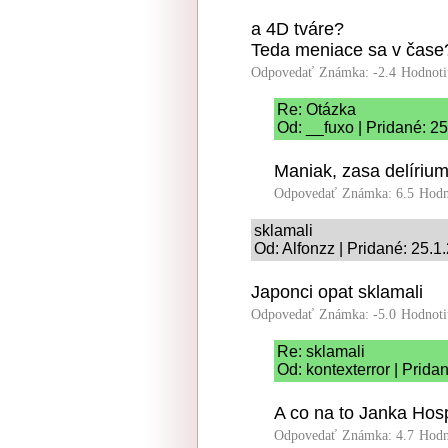
a 4D tváre?
Teda meniace sa v čase
Odpovedať
Známka: -2.4
Hodnoti
Re: Otázka
Od: __fuxo | Pridané: 2
Maniak, zasa delírium
Odpovedať
Známka: 6.5
Hodn
sklamali
Od: Alfonzz | Pridané: 25.1
Japonci opat sklamali
Odpovedať
Známka: -5.0
Hodnoti
Re: sklamali
Od: kontexterror | Prida
A co na to Janka Hos
Odpovedať
Známka: 4.7
Hodn