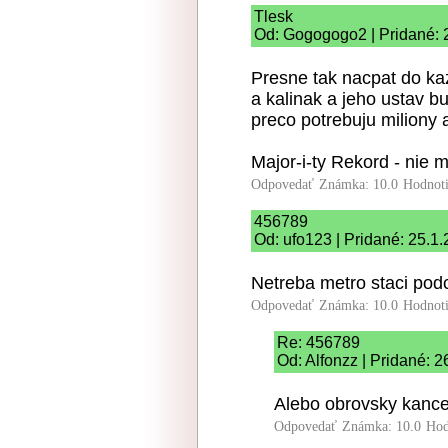
Tlesk
Od: Gogogogo2 | Pridané: 
Presne tak nacpat do k
a kalinak a jeho ustav b
preco potrebuju miliony 
Major-i-ty Rekord - nie m
Odpovedať
Známka: 10.0
Hodnot
456789
Od: ufo123 | Pridané: 25.1
Netreba metro staci pod
Odpovedať
Známka: 10.0
Hodnot
Re: 456789
Od: Alfonzz | Pridané: 2
Alebo obrovsky kance
Odpovedať
Známka: 10.0
Hod