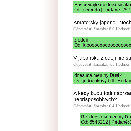
Prispievajte do diskusií ako
Od: gertrudo | Pridané: 25.
Amatersky japonci. Nech 
Odpovedať
Známka: 8.0
Hodnoti
zlodeji
Od: lubooooooooooooooooo 
V japonsku zlodeji nie s
Odpovedať
Známka: 7.5
Hodnoti
dnes má meniny Dusik
Od: jednookovy bill | Prida
A kedy budu fotit nadrz
neprisposobivych?
Odpovedať
Známka: 6.4
Hodnoti
Re: dnes má meniny Du
Od: 6543212 | Pridané: 