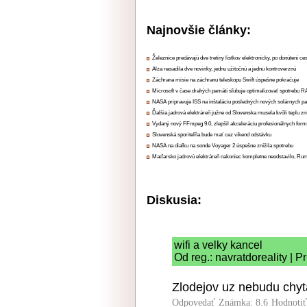
Najnovšie články:
Železnice predávajú dve tretiny lístkov elektronicky, po donútení ce
Alza nasadila dve novinky, jednu užitočnú a jednu kontroverznú
Záchrana misie na záchranu teleskopu Swift úspešne pokračuje
Microsoft v čase drahých pamätí sľubuje optimalizovať spotrebu
NASA pripravuje ISS na inštaláciu posledných nových solárnych p
Ďalšia jadrová elektráreň južne od Slovenska musela kvôli teplu zn
Vydaný nový FFmpeg 9.0, zlepšil akceleráciu profesionálnych form
Slovenská sporiteľňa bude mať cez víkend odstávku
NASA na diaľku na sonde Voyager 2 úspešne znížila spotrebu
Maďarsko jadrovú elektráreň nakoniec kompletne neodstavilo, Ru
Diskusia:
wifi a velky kancel
Od reg.: navratdoreality | 
Zlodejov uz nebudu chyta
Odpovedať
Známka: 8.6
Hodnoti