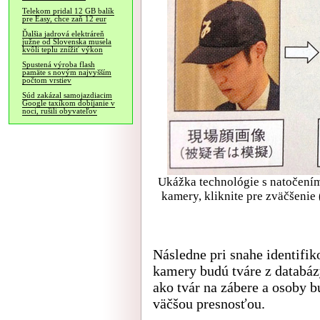
Telekom pridal 12 GB balík
pre Easy, chce zaň 12 eur
Ďalšia jadrová elektráreň
južne od Slovenska musela
kvôli teplu znížiť výkon
Spustená výroba flash
pamäte s novým najvyšším
počtom vrstiev
Súd zakázal samojazdiacim
Google taxíkom dobíjanie v
noci, rušili obyvateľov
Ukážka technológie s natočení
kamery, kliknite pre zväčšenie
Následne pri snahe identifi
kamery budú tváre z databá
ako tvár na zábere a osoby 
väčšou presnosťou.