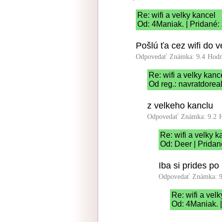
Re: wifi a velky kancel
Od: 4Maniak. | Pridané:
Pošlú ťa cez wifi do v
Odpovedať
Známka: 9.4
Hodn
Re: wifi a velky kanc
Od reg.: navratdoreal
z velkeho kanclu
Odpovedať
Známka: 9.2
Re: wifi a velky k
Od: Deer | Pridan
Iba si prides po
Odpovedať
Známka: 9
Re: wifi a vel
Od: 4Maniak. 