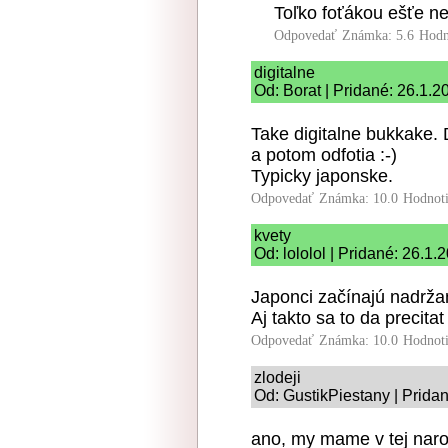
Toľko foťákou ešťe ne
Odpovedať
Známka: 5.6
Hodn
digitalne
Od: Borat | Pridané: 26.1.2
Take digitalne bukkake. 
a potom odfotia :-)
Typicky japonske.
Odpovedať
Známka: 10.0
Hodnot
kvety
Od: lololol | Pridané: 26.1.
Japonci začínajú nadržaný
Aj takto sa to da precitat
Odpovedať
Známka: 10.0
Hodnot
zlodeji
Od: GustikPiestany | Prida
ano, my mame v tej narod