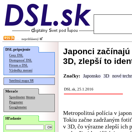
neprihlásený
Japonci začínajú 
DSL pripojenie
Ceny DSL
3D, zlepší to iden
Dostupnosť DSL
Fórum o DSL
Výsledky meraní
Značky:
Japonsko
3D
nové tech
Satelitná mapa SR
DSL.sk, 25.1.2016
Merače
Speedmeter
Merania
Pingmeter
Googlemeter
Metropolitná polícia v japo
Hľadanie
Tokiu začne zadržaným fotiť
v 3D, čo výrazne zlepší ich 