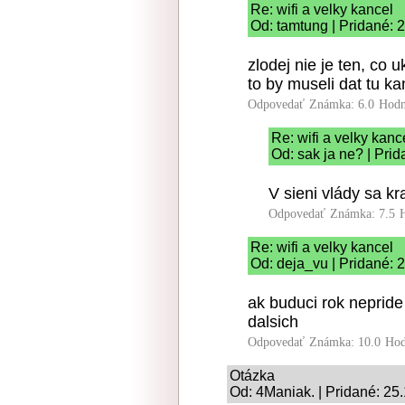
Re: wifi a velky kancel
Od: tamtung | Pridané: 
zlodej nie je ten, co 
to by museli dat tu k
Odpovedať
Známka: 6.0
Hodn
Re: wifi a velky kanc
Od: sak ja ne? | Pri
V sieni vlády sa k
Odpovedať
Známka: 7.5
Re: wifi a velky kancel
Od: deja_vu | Pridané: 
ak buduci rok nepride
dalsich
Odpovedať
Známka: 10.0
Hod
Otázka
Od: 4Maniak. | Pridané: 25