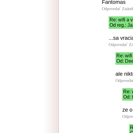
Fantomas
Odpovedať
Známk
Re: wifi a 
Od reg.: Ja
...sa vraci
Odpovedať
Zn
Re: wifi
Od: Dee
ale nikt
Odpoveda
Re: 
Od: 
ze o
Odpov
R
O