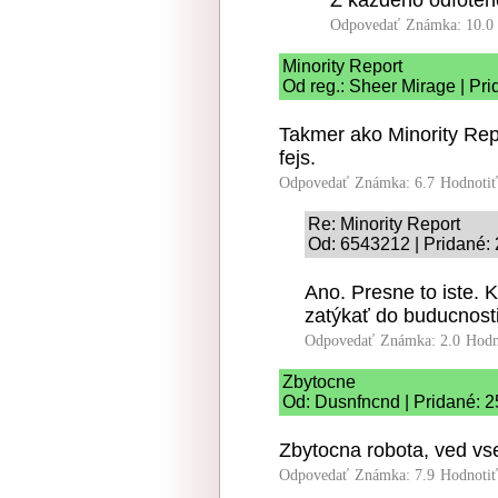
Odpovedať
Známka: 10.0
Minority Report
Od reg.: Sheer Mirage | Pr
Takmer ako Minority Rep
fejs.
Odpovedať
Známka: 6.7
Hodnoti
Re: Minority Report
Od: 6543212 | Pridané: 
Ano. Presne to iste.
zatýkať do buducnost
Odpovedať
Známka: 2.0
Hodn
Zbytocne
Od: Dusnfncnd | Pridané: 2
Zbytocna robota, ved vse
Odpovedať
Známka: 7.9
Hodnoti