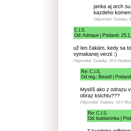
janka aj arch su
kazdeho komen
Odpovedať
Známka: 0
C.I.S.
Od: Adrique | Pridané: 25.
už len čakám, kedy sa tot
vymakanej verzii :)
Odpovedať
Známka: 10.0
Hodnot
Re: C.I.S.
Od reg.: Beast! | Pridan
Myslíš ako z odrazu v
obraz ksichtu???
Odpovedať
Známka: 10.0
Hod
Re: C.I.S.
Od: bublaninka | Pri
Z kazdeho odfotene