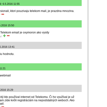
é: 6.5.2016 11:55
sionali, ktori pouzivaju telekom mail, je prazdna mnozina.
5.2016 15:50
i Telekom email je oxymoron ako vysity
iť:
5.2016 13:41
u hodnotu.
11:21
 webmail
5.2016 15:29
ý kto používal internet od Telekomu. Či ho využíval je už
tam zíde kvôli registráciám na nepodstatných weboch. Ako
ail.