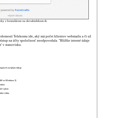
nky s formulárom na slovaktelekom.tk
edomostí Telekomu ide, aký má počet klientov webmailu a či už
stup na účty spoločnosť neodpovedala. "Bližšie interné údaje
ť v stanovisku.
stujúcich na takýto nákup
 RAM vo Windows 11
anelov
ížiť výkon
átov videa