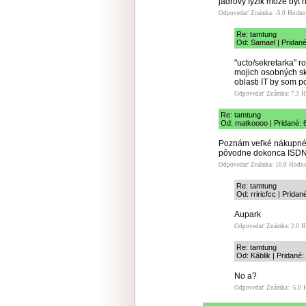
jadrovy fyzik moze byt na
Odpovedať
Známka: -5.0
Hodno
Re: tamtung
Od: Samael | Pridané
"ucto/sekretarka" r
mojich osobných sk
oblasti IT by som 
Odpovedať
Známka: 7.3
H
Re: tamtung
Od: matkoooo | Pridané: 
Poznám veľké nákupné c
pôvodne dokonca ISDN
Odpovedať
Známka: 10.0
Hodno
Re: tamtung
Od: rriricfcc | Prida
Aupark
Odpovedať
Známka: 2.0
H
Re: tamtung
Od: Káblik | Pridané:
No a?
Odpovedať
Známka: -5.0