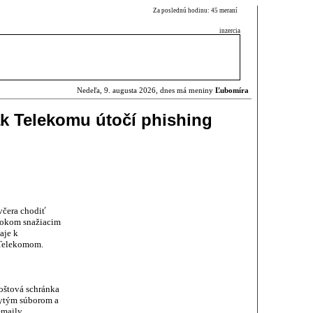
Za poslednú hodinu: 45 meraní
inzercia
Nedeľa, 9. augusta 2026, dnes má meniny
Ľubomíra
k Telekomu útočí phishing
včera chodiť
tokom snažiacim
aje k
 Telekomom.
poštová schránka
krytým súborom a
maily.