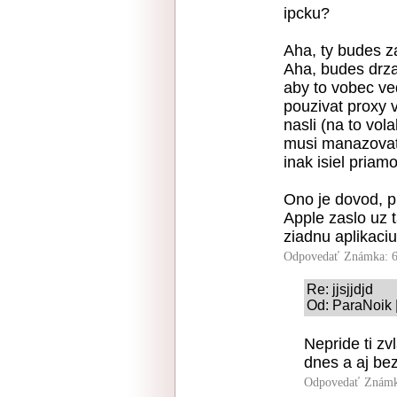
ipcku?
Aha, ty budes za
Aha, budes drz
aby to vobec ve
pouzivat proxy 
nasli (na to vol
musi manazovat 
inak isiel priam
Ono je dovod, pr
Apple zaslo uz 
ziadnu aplikaciu
Odpovedať
Známka: 6
Re: jjsjjdjd
Od: ParaNoik 
Nepride ti zv
dnes a aj bez
Odpovedať
Známk