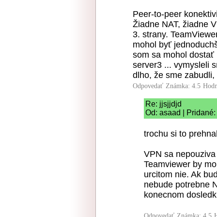
Peer-to-peer konektivi
Žiadne NAT, žiadne V
3. strany. TeamViewe
mohol byť jednoduchší
som sa mohol dostať 
server3 ... vymysleli
dlho, že sme zabudli, 
Odpovedať
Známka: 4.5
Hodn
Re: jjsjjdjd
Od: asaad | Pridané:
trochu si to prehnal
VPN sa nepouziva p
Teamviewer by moh
urcitom nie. Ak bu
nebude potrebne NA
konecnom dosledku 
Odpovedať
Známka: 4.5