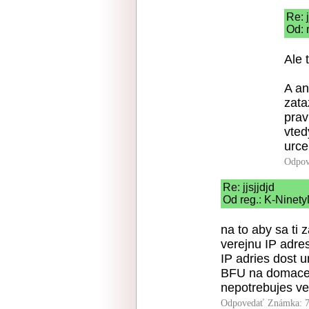
Re: j
Od: 
Ale 
A an
zata
prav
vted
urce
Odpov
Re: jjsjjdjd
Od reg.: K-Ninety
na to aby sa ti 
verejnu IP adre
IP adries dost ur
BFU na domace 
nepotrebujes ve
Odpovedať
Známka: 7