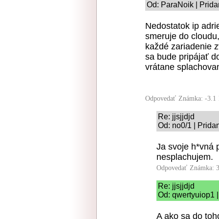
Od: ParaNoik | Prida
Nedostatok ip adrie
smeruje do cloudu,
každé zariadenie z
sa bude pripájať do
vrátane splachovani
Odpovedať
Známka: -3.1
Re: jjsjjdjd
Od: no0/1 | Prida
Ja svoje h*vná 
nesplachujem.
Odpovedať
Známka: 3
Re: jjsjjdjd
Od: qwertyuiop1 |
A ako sa do toh