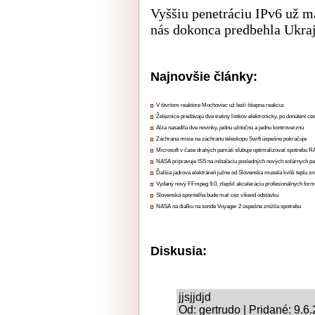
Vyššiu penetráciu IPv6 už m
nás dokonca predbehla Ukraj
Najnovšie články:
V štvrtom reaktore Mochoviec už beží štiepna reakcia
Železnice predávajú dve tretiny lístkov elektronicky, po donútení ce
Alza nasadila dve novinky, jednu užitočnú a jednu kontroverznú
Záchrana misie na záchranu teleskopu Swift úspešne pokračuje
Microsoft v čase drahých pamätí sľubuje optimalizovať spotrebu
NASA pripravuje ISS na inštaláciu posledných nových solárnych p
Ďalšia jadrová elektráreň južne od Slovenska musela kvôli teplu zn
Vydaný nový FFmpeg 9.0, zlepšil akceleráciu profesionálnych form
Slovenská sporiteľňa bude mať cez víkend odstávku
NASA na diaľku na sonde Voyager 2 úspešne znížila spotrebu
Diskusia:
jjsjjdjd
Od: gertrudo | Pridané: 9.6