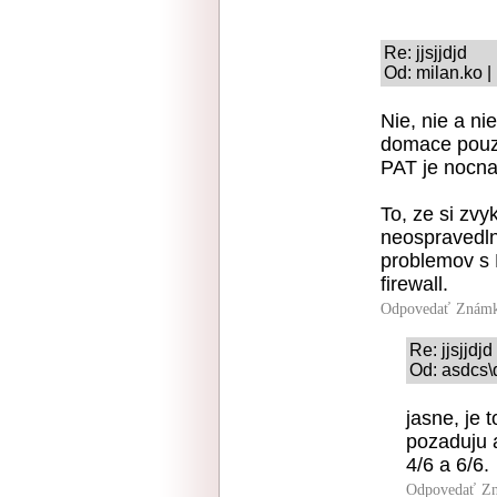
Re: jjsjjdjd
Od: milan.ko |
Nie, nie a ni
domace pouzit
PAT je nocna
To, ze si zvy
neospravedlnu
problemov s
firewall.
Odpovedať
Známk
Re: jjsjjdjd
Od: asdcs\d
jasne, je 
pozaduju 
4/6 a 6/6.
Odpovedať
Zn