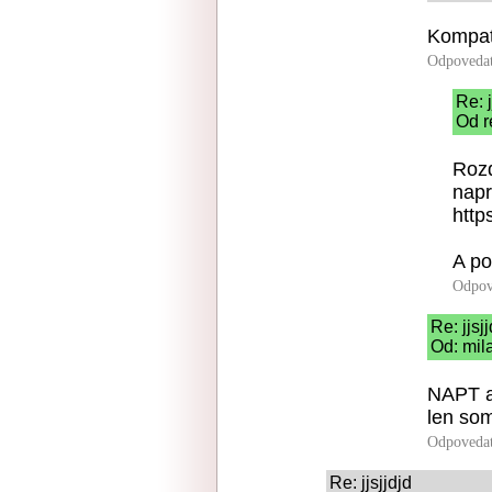
Kompati
Odpoveda
Re: j
Od r
Rozd
napr
http
A po
Odpov
Re: jjsj
Od: mil
NAPT a
len som
Odpoveda
Re: jjsjjdjd