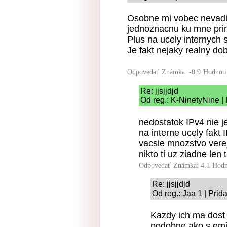
Osobne mi vobec nevadi
jednoznacnu ku mne prira
Plus na ucely internych 
Je fakt nejaky realny do
Odpovedať
Známka: -0.9
Hodnoti
Re: jjsjjdjd
Od reg.: K-NinetyNine |
nedostatok IPv4 nie 
na interne ucely fakt
vacsie mnozstvo verej
nikto ti uz ziadne len
Odpovedať
Známka: 4.1
Hodn
Re: jjsjjdjd
Od reg.: Jaa 1 | Prid
Kazdy ich ma dost 
podobne ako s emis