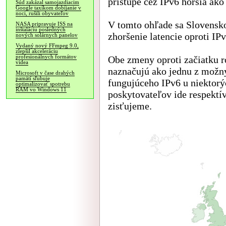
prístupe cez IPv6 horšia ako 
Súd zakázal samojazdiacim
Google taxíkom dobíjanie v
noci, rušili obyvateľov
V tomto ohľade sa Slovensko 
NASA pripravuje ISS na
inštaláciu posledných
zhoršenie latencie oproti IP
nových solárnych panelov
Vydaný nový FFmpeg 9.0,
zlepšil akceleráciu
profesionálnych formátov
Obe zmeny oproti začiatku ro
videa
naznačujú ako jednu z možný
Microsoft v čase drahých
pamätí sľubuje
fungujúceho IPv6 u niektorý
optimalizovať spotrebu
RAM vo Windows 11
poskytovateľov ide respektí
zisťujeme.