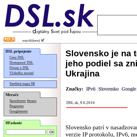
neprihlásený
Slovensko je na t
DSL pripojenie
Ceny DSL
jeho podiel sa zn
Dostupnosť DSL
Fórum o DSL
Ukrajina
Výsledky meraní
Satelitná mapa SR
Značky:
IPv6
Slovensko
Google
Merače
Speedmeter
Merania
DSL.sk, 9.6.2016
Pingmeter
Googlemeter
Hľadanie
Slovensko patrí v nasadzova
verzie IP protokolu, IPv6, m