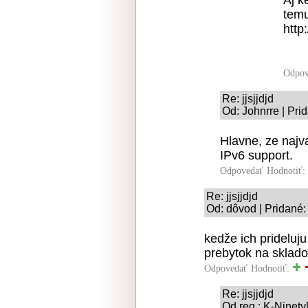
temu
http
Odpov
Re: jjsjjdjd
Od: Johnrre | Pri
Hlavne, ze najv
IPv6 support.
Odpovedať
Hodnotiť:
Re: jjsjjdjd
Od: dôvod | Pridané:
kedže ich prideluju
prebytok na sklado
Odpovedať
Hodnotiť:
Re: jjsjjdjd
Od reg.: K-Ninety