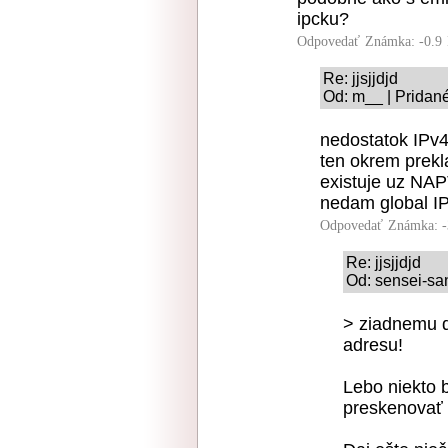
ipcku?
Odpovedať
Známka: -0.9
Re: jjsjjdjd
Od: m__ | Pridané
nedostatok IPv4
ten okrem prekla
existuje uz NAP
nedam global I
Odpovedať
Známka: -
Re: jjsjjdjd
Od: sensei-san
> ziadnemu d
adresu!
Lebo niekto b
preskenovať t