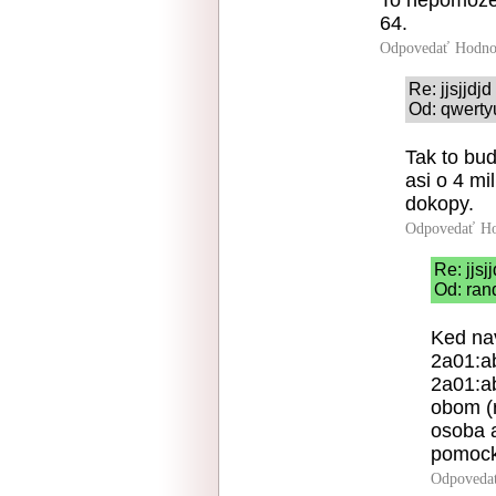
64.
Odpovedať
Hodno
Re: jjsjjdjd
Od: qwerty
Tak to bud
asi o 4 mi
dokopy.
Odpovedať
Ho
Re: jjsj
Od: ran
Ked nav
2a01:ab
2a01:ab
obom (r
osoba 
pomock
Odpoveda