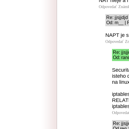
NAT nieje a n
Odpovedať
Známk
Re: jjsjjdjd
Od: m__ | 
NAPT je sk
Odpovedať
Zn
Re: jjsj
Od: ran
Securit
isteho 
na linu
iptable
RELAT
iptabl
Odpoveda
Re: jjsj
Od reg.: