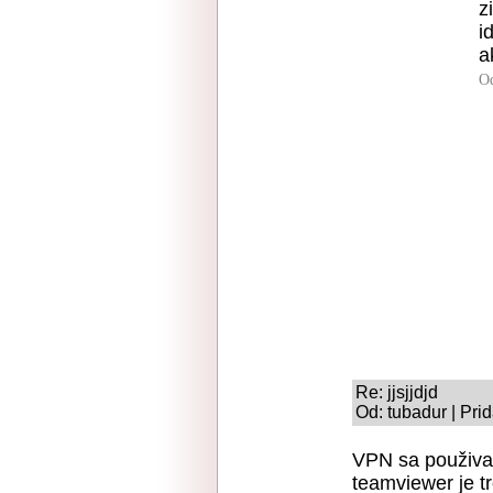
z
i
a
O
Re: jjsjjdjd
Od: tubadur | Pri
VPN sa použiva p
teamviewer je t