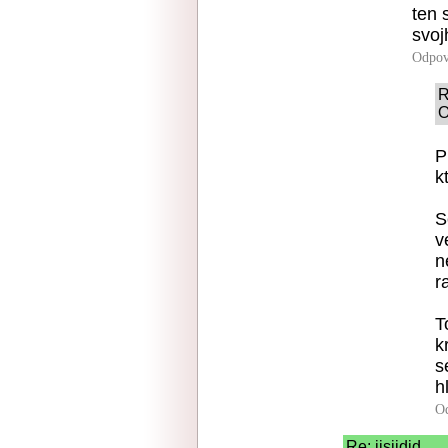
ten 
svoj
Odpov
R
O
P
k
S
v
n
r
T
k
s
h
O
Re: jjsjjdjd