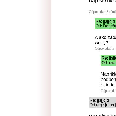
Daj ešte nieč
Odpovedať
Známk
Re: jjsjjdjd
Od: Daj ešt
A ako zao
weby?
Odpovedať
Zn
Re: jjsj
Od: qwe
Naprikl
podporu
n, inde
Odpoveda
Re: jjsjjdjd
Od reg.: julus