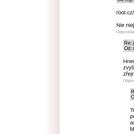
root.cz
Nie nie
Odpoveda
Re: j
Od: 
Hned
zvyš
zřej
Odpov
R
O
T
p
a
b