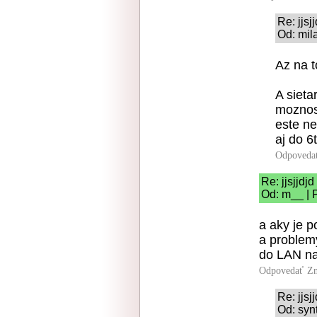
Re: jjsj
Od: mil
Az na t
A sieta
moznost
este ne
aj do 6t
Odpoveda
Re: jjsjjdjd
Od: m__ | 
a aky je 
a problemy
do LAN na
Odpovedať
Zn
Re: jjsj
Od: syn