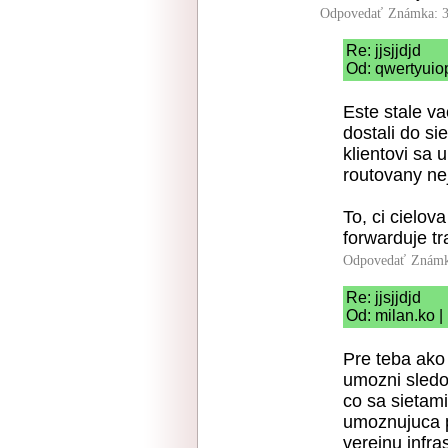
Odpovedať
Známka: 3
Re: jjsjjdjd
Od: qwertyuiop
Este stale va
dostali do si
klientovi sa u
routovany ne
To, ci cielov
forwarduje tra
Odpovedať
Známk
Re: jjsjjdjd
Od: milan.ko |
Pre teba ako
umozni sledo
co sa sietami
umoznujuca p
verejnu infra