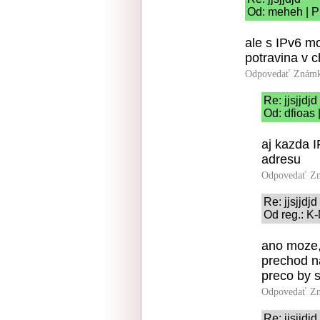
Od: meheh | P
ale s IPv6 m
potravina v c
Odpovedať
Známk
Re: jjsjjdjd
Od: dfioas 
aj kazda 
adresu
Odpovedať
Zn
Re: jjsjjdjd
Od reg.: K
ano moze,
prechod na
preco by 
Odpovedať
Zn
Re: jjsjjdjd