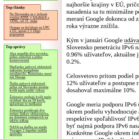
najhoršie krajiny v EÚ, pri
Top články
nasadenia sa tu minimálne p
Na Slovensku sa v tichosti
meraní Google dokonca od z
vypína ADSL v lokalitách s
VDSL, už 31. mája
roka výrazne znížila.
Orange sa doťahuje na UPC
a O2, spustí 2.5 Gbps
pripojenie
Kým v januári Google
udáva
Slovensko penetráciu IPv6 n
Top správy
0.96% užívateľov, aktuálne j
Alza nasadila dve novinky,
jednu užitočnú a jednu
0.2%.
kontroverznú
Maďarsko jadrovú elektráreň
nakoniec kompletne
neodstavilo, Rumunsko mení
Celosvetovo pritom podiel p
tok Dunaja
12% užívateľov a postupne r
Ďalšia jadrová elektráreň
južne od Slovenska musela
dosahoval maximálne 10%.
kvôli teplu znížiť výkon
Železnice znižujú kvôli teplu
rýchlosť iba na 50 km/h,
Google meria podporu IPv6 u
spôsobuje to meškanie
okrem podielu vyhodnocuje a
Železnice predávajú dve
tretiny lístkov elektronicky,
respektíve spoľahlivosť IPv
po donútení cestujúcich na
takýto nákup
byť najmä podpora IPv6 nas
NASA na diaľku na sonde
Voyager 2 úspešne znížila
Konkrétne Google okrem inéh
spotrebu