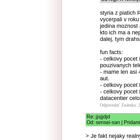
styria z piatich
vycerpali v roku
jedina moznost 
kto ich ma a nep
dalej, tym drahs
fun facts:
- celkovy pocet 
pouzivanych tel
- mame len asi 
aut.
- celkovy pocet 
- celkovy pocet 
datacentier cel
Odpovedať
Známka: 2
Re: jjsjjdjd
Od: sensei-san | Pridan
> Je fakt nejaky real