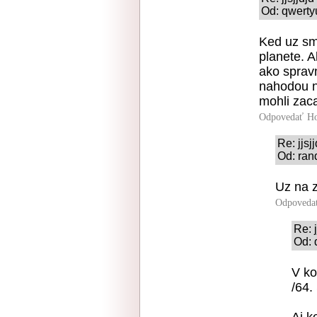
Od: qwerty
Ked uz sm
planete. A
ako spravn
nahodou na
mohli zac
Odpovedať
Ho
Re: jjsj
Od: ran
Uz na z
Odpoveda
Re: j
Od: 
V ko
/64.
Aj k