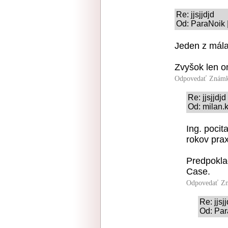
Re: jjsjjdjd
Od: ParaNoik 
Jeden z mála
Zvyšok len o
Odpovedať
Známk
Re: jjsjjdjd
Od: milan.k
Ing. pocit
rokov prax
Predpoklad
Case.
Odpovedať
Zn
Re: jjsj
Od: Par