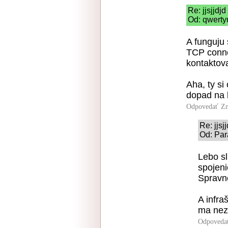
Re: jjsjjdjd
Od: qwerty
A funguju 
TCP conne
kontaktova
Aha, ty si
dopad na b
Odpovedať
Zn
Re: jjsj
Od: Par
Lebo s
spojeni
Spravn
A infra
ma neza
Odpoveda