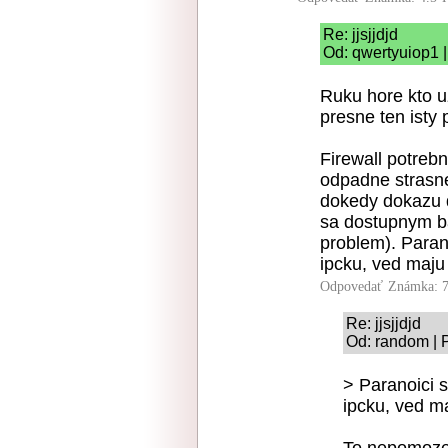
Re: jjsjjdjd
Od: qwertyuiop1 |
Ruku hore kto uz
presne ten isty 
Firewall potreb
odpadne strasn
dokedy dokazu 
sa dostupnym b
problem). Paran
ipcku, ved maju 
Odpovedať
Známka: 7
Re: jjsjjdjd
Od: random | 
> Paranoici 
ipcku, ved ma
To nepomoze,