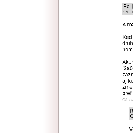
Re: j
Od: 
A ro
Ked 
druh
nemu
Akur
[2a0
zazn
aj k
zmen
pref
Odpov
R
O
V