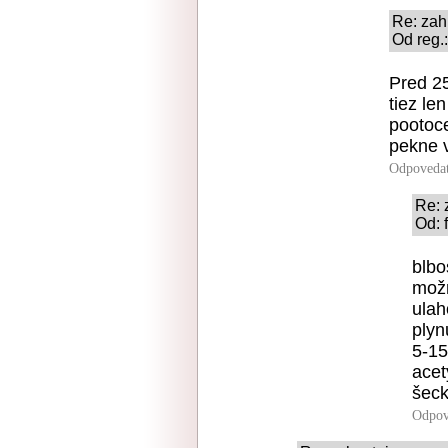
Re: zah
Od reg.
Pred 25
tiez le
pootoce
pekne 
Odpoveda
Re: 
Od: 
blbo
možn
ula
plyn
5-15
acet
šeck
Odpov