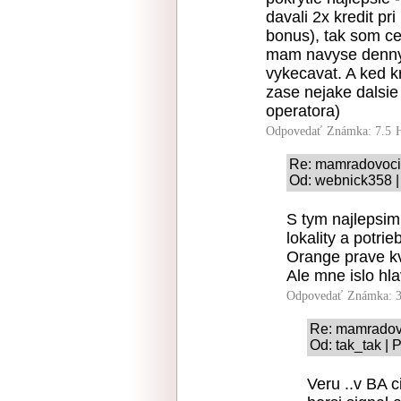
davali 2x kredit pr
bonus), tak som ce
mam navyse denny 
vykecavat. A ked k
zase nejake dalsie
operatora)
Odpovedať
Známka: 7.5
Re: mamradovoc
Od: webnick358 |
S tym najlepsim 
lokality a potri
Orange prave kv
Ale mne islo hla
Odpovedať
Známka: 3
Re: mamradov
Od: tak_tak | 
Veru ..v BA 