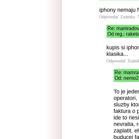
iphony nemaju 
Odpovedať
Známka: 7
Re: mamradov
Od reg.: raket
kupis si iph
klasika...
Odpovedať
Známk
Re: mamra
Od: nemo22
To je jede
operatori,
sluzby kt
faktura o
ide to rie
nevratia, 
zaplatit, 
buducej fa