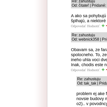
Re: zahustuju
Od: čitateľ | Pridané
A ako sa pohybujú 
šplhajú, a niektoré
Odpovedať
Hodnotiť:
Re: zahustuju
Od: webnick358 | Pr
Obavam sa, ze fa
spolocneho. To, ze
ineho uhla voci dv
Inak, chodis este na
Odpovedať
Hodnotiť:
Re: zahustuju
Od: tak_tak | Pri
problem ej ake 
novsie budovy m
o2).. v povodnc