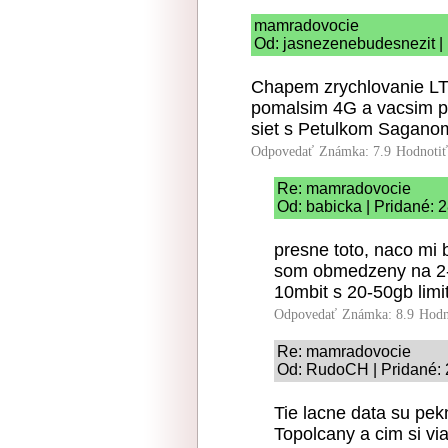
mamradovocie
Od: jasnezenebudesnezit |
Chapem zrychlovanie LTE
pomalsim 4G a vacsim po
siet s Petulkom Saganom
Odpovedať
Známka: 7.9
Hodnoti
Re: mamradovocie
Od: babicka | Pridané: 
presne toto, naco mi 
som obmedzeny na 2-
10mbit s 20-50gb lim
Odpovedať
Známka: 8.9
Hodn
Re: mamradovocie
Od: RudoCH | Pridané: 
Tie lacne data su pekn
Topolcany a cim si vi