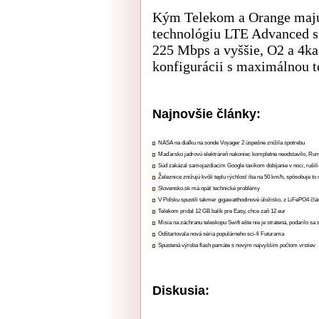
Kým Telekom a Orange majú 
technológiu LTE Advanced s
225 Mbps a vyššie, O2 a 4ka
konfigurácii s maximálnou t
Najnovšie články:
NASA na diaľku na sonde Voyager 2 úspešne znížila spotrebu
Maďarsko jadrovú elektráreň nakoniec kompletne neodstavilo, Ru
Súd zakázal samojazdiacim Google taxíkom dobíjanie v noci, rušili
Železnice znižujú kvôli teplu rýchlosť iba na 50 km/h, spôsobuje t
Slovensko.sk má opäť technické problémy
V Poľsku spustili takmer gigawatthodinové úložisko, z LiFePO4 čl
Telekom pridal 12 GB balík pre Easy, chce zaň 12 eur
Misia na záchranu teleskopu Swift ešte nie je stratená, podarilo sa 
Odštartovala nová séria populárneho sci-fi Futurama
Spustená výroba flash pamäte s novým najvyšším počtom vrstiev
Diskusia: