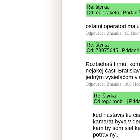
Re: štyrka
Od reg.: raketa | Pridan
ostatni operatori maju
Odpovedať
Známka: 4.5
Hodn
Re: štyrka
Od: 78975645 | Pridané
Rozbiehaš firmu, kom
nejakej časti Bratisl
jedným vysielačom v 
Odpovedať
Známka: 10.0
Hod
Re: štyrka
Od reg.: roob_ | Pri
ked nastavis tie cis
kamarat byva v ded
kam by som siel ke
potraviny..