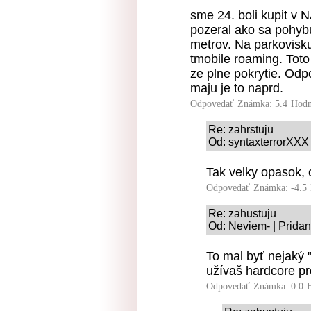
sme 24. boli kupit v 
pozeral ako sa pohyb
metrov. Na parkovisk
tmobile roaming. Toto
ze plne pokrytie. Odp
maju je to naprd.
Odpovedať
Známka: 5.4
Hodn
Re: zahrstuju
Od: syntaxterrorXXX 
Tak velky opasok,
Odpovedať
Známka: -4.5
Re: zahustuju
Od: Neviem- | Prida
To mal byť nejaký "
užívaš hardcore p
Odpovedať
Známka: 0.0