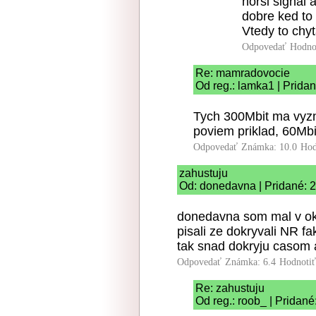
horsi signal
dobre ked to
Vtedy to chyt
Odpovedať
Hodno
Re: mamradovocie
Od reg.: lamka1 | Prida
Tych 300Mbit ma vyzna
poviem priklad, 60Mbi
Odpovedať
Známka: 10.0
Hod
zahustuju
Od: donedavna | Pridané: 
donedavna som mal v okr
pisali ze dokryvali NR fa
tak snad dokryju casom a
Odpovedať
Známka: 6.4
Hodnoti
Re: zahustuju
Od reg.: roob_ | Pridan