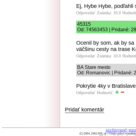
Ej, Hybe Hybe, podľahli 
Odpovedať
Známka: 10.0
Hodnot
45315
Od: 74563453 | Pridané: 2
Ocenil by som, ak by sa 
väčšinu cesty na trase K
Odpovedať
Známka: 10.0
Hodnot
BA Stare mesto
Od: Romanovic | Pridané: 
Pokrytie 4ky v Bratislave
Odpovedať
Hodnotiť:
Pridať komentár
NÁVŠTEVNOSŤ
|
INZE
(C) 2004, 2005 DSL.sk | Všetky práva vyhradené