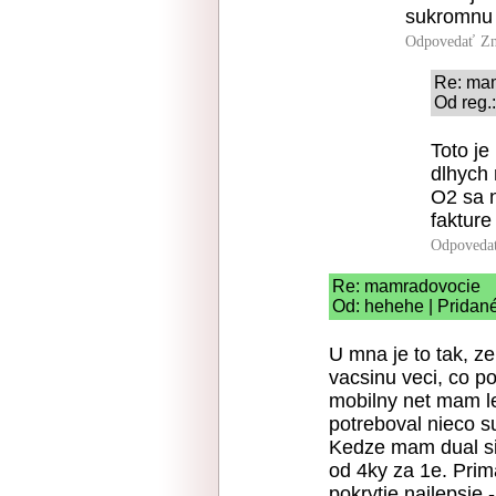
sukromnu 
Odpovedať
Zn
Re: ma
Od reg.
Toto je
dlhych 
O2 sa n
fakture
Odpoveda
Re: mamradovocie
Od: hehehe | Pridan
U mna je to tak, z
vacsinu veci, co p
mobilny net mam l
potreboval nieco s
Kedze mam dual sim
od 4ky za 1e. Pri
pokrytie najlepsie