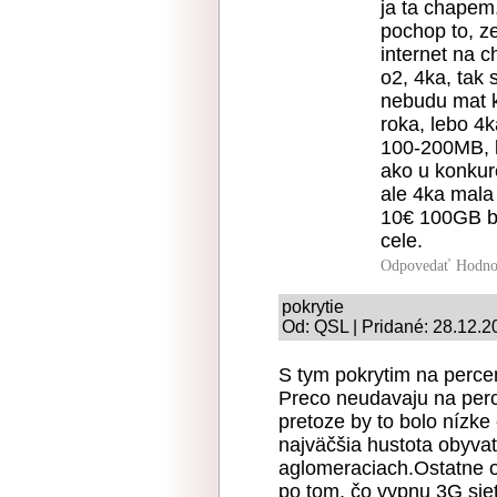
ja ta chapem,
pochop to, z
internet na c
o2, 4ka, tak 
nebudu mat kl
roka, lebo 4
100-200MB, l
ako u konkure
ale 4ka mala 
10€ 100GB ba
cele.
Odpovedať
Hodno
pokrytie
Od: QSL | Pridané: 28.12.2
S tym pokrytim na percen
Preco neudavaju na perc
pretoze by to bolo nízke 
najväčšia hustota obyvat
aglomeraciach.Ostatne ob
po tom, čo vypnu 3G sie