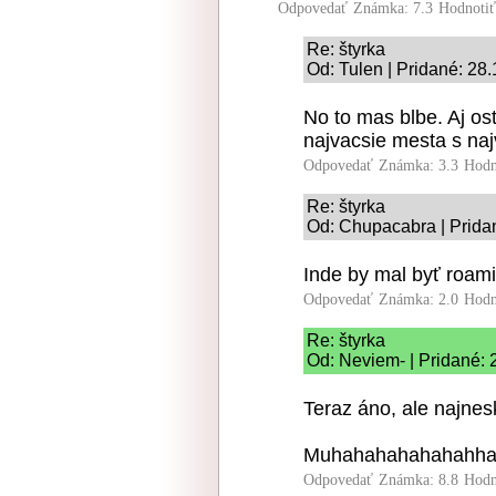
Odpovedať
Známka: 7.3
Hodnoti
Re: štyrka
Od: Tulen | Pridané: 28
No to mas blbe. Aj ost
najvacsie mesta s naj
Odpovedať
Známka: 3.3
Hodn
Re: štyrka
Od: Chupacabra | Prida
Inde by mal byť roami
Odpovedať
Známka: 2.0
Hodn
Re: štyrka
Od: Neviem- | Pridané: 
Teraz áno, ale najnes
Muhahahahahahahha
Odpovedať
Známka: 8.8
Hodn