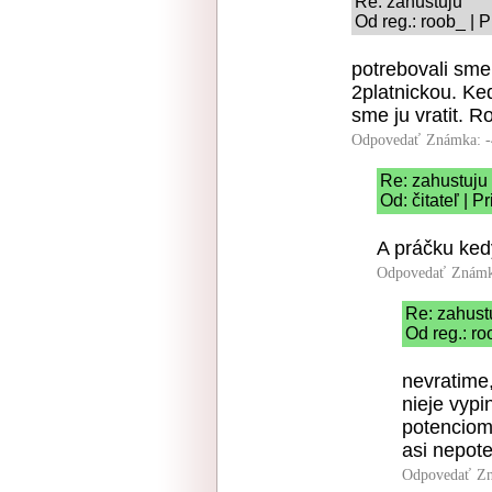
Re: zahustuju
Od reg.: roob_ | 
potrebovali sme 
2platnickou. Ked
sme ju vratit. 
Odpovedať
Známka: -
Re: zahustuju
Od: čitateľ | 
A práčku kedy
Odpovedať
Známk
Re: zahust
Od reg.: ro
nevratime,
nieje vyp
potenciome
asi nepote
Odpovedať
Zn