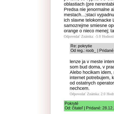
oblastiach (pre nerentab
Predsa nie jenormalne ab
mestach...;staci vypadnu
ich slavne telokomacke L
samozrejme smiesne opro
orange o nieco menej; ta
Odpovedať
Známka: -5.0
Hodnoti
Re: pokrytie
Od reg.: roob_ | Pridan
lenze ja v meste inte
som bud doma, v prac
Alebo hocikam idem, 
internet potrebujem,
od ostatnych operato
nechcem.
Odpovedať
Známka: 2.0
Hodn
Pokryté
Od: čitateľ | Pridané: 28.1