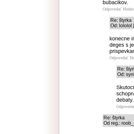
bubacikov.
Odpovedať
Hodno
Re: štyrka
Od: lololol
konecne in
deges s j
prispevka
Odpovedať
Ho
Re: šty
Od: syn
Skutoc
schopn
debaty.
Odpoveda
Re: štyrka
Od reg.: roob_