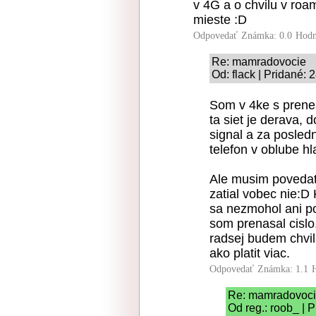
v 4G a o chvilu v roa
mieste :D
Odpovedať
Známka: 0.0
Hodn
Re: mamradovocie
Od: flack | Pridané:
Som v 4ke s prene
ta siet je derava, 
signal a za posled
telefon v oblube hl
Ale musim povedat
zatial vobec nie:
sa nezmohol ani po
som prenasal cislo
radsej budem chvil
ako platit viac.
Odpovedať
Známka: 1.1
Re: mamradovoc
Od reg.: roob_ | 