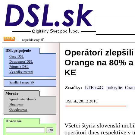
neprihlásený
Operátori zlepšil
DSL pripojenie
Ceny DSL
Orange na 80% a 
Dostupnosť DSL
Fórum o DSL
KE
Výsledky meraní
Satelitná mapa SR
Značky:
LTE / 4G
pokrytie
Oran
Merače
Speedmeter
Merania
DSL.sk, 28.12.2016
Pingmeter
Googlemeter
Hľadanie
Všetci štyria slovenskí mobi
operátori dnes respektíve v 