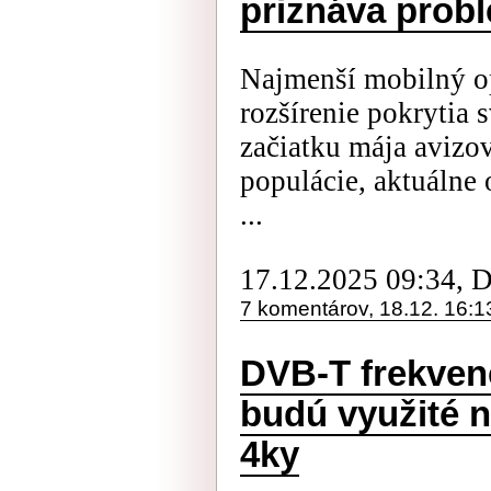
priznáva probl
Najmenší mobilný op
rozšírenie pokrytia 
začiatku mája avizo
populácie, aktuálne 
...
17.12.2025 09:34, 
7 komentárov, 18.12. 16:1
DVB-T frekven
budú využité n
4ky