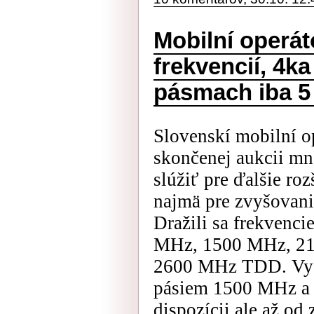
Mobilní operát
frekvencií, 4k
pásmach iba 
Slovenskí mobilní op
skončenej aukcii mn
slúžiť pre ďalšie ro
najmä pre zvyšovanie
Dražili sa frekvenc
MHz, 1500 MHz, 2
2600 MHz TDD. Vyd
pásiem 1500 MHz a
dispozícii ale až od