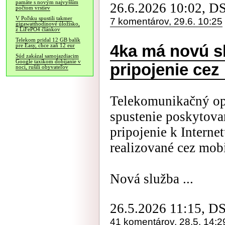
pamäte s novým najvyšším
26.6.2026 10:02, D
počtom vrstiev
V Poľsku spustili takmer
7 komentárov, 29.6. 10:25
gigawatthodinové úložisko,
z LiFePO4 článkov
Telekom pridal 12 GB balík
4ka má novú s
pre Easy, chce zaň 12 eur
Súd zakázal samojazdiacim
Google taxíkom dobíjanie v
pripojenie cez
noci, rušili obyvateľov
Telekomunikačný ope
spustenie poskytova
pripojenie k Intern
realizované cez mobi
Nová služba ...
26.5.2026 11:15, D
41 komentárov, 28.5. 14:2