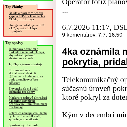
Operátor totiž pláno
Top články
...
Na Slovensku sa v tichosti
vypína ADSL v lokalitách s
VDSL, už 31. mája
6.7.2026 11:17, DS
Orange sa doťahuje na UPC
a O2, spustí 2.5 Gbps
pripojenie
9 komentárov, 7.7. 16:50
Top správy
4ka oznámila 
Rumunsko odstrelmi a
blokádou mení tok Dunaja,
aby udržalo jadrovú
elektráreň v chode
pokrytia, prida
Joj Play výrazne zdražuje
Chrome sa bude
aktualizovať dvakrát
týždenne, v budúcnosti sa
Telekomunikačný ope
bude aktualizovať bez
reštartov
súčasnú úroveň pokry
Slovensko.sk má opäť
technické problémy
ktoré pokryl za doter
Maďarsko jadrovú elektráreň
nakoniec kompletne
neodstavilo, Rumunsko mení
tok Dunaja
Kým v decembri minu
Železnice znižujú kvôli teplu
rýchlosť iba na 50 km/h,
spôsobuje to meškanie
Spustená výroba flash