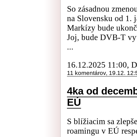
So zásadnou zmeno
na Slovensku od 1. j
Markízy bude ukonče
Joj, bude DVB-T vyu
...
16.12.2025 11:00, 
11 komentárov, 19.12. 12:
4ka od decemb
EÚ
S blížiacim sa zlep
roamingu v EÚ respe