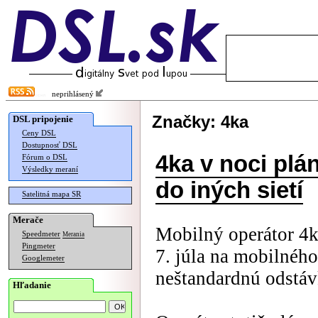
neprihlásený
Značky: 4ka
DSL pripojenie
Ceny DSL
Dostupnosť DSL
4ka v noci plá
Fórum o DSL
Výsledky meraní
do iných sietí
Satelitná mapa SR
Merače
Mobilný operátor 4k
Speedmeter
Merania
Pingmeter
7. júla na mobilnéh
Googlemeter
neštandardnú odstáv
Hľadanie