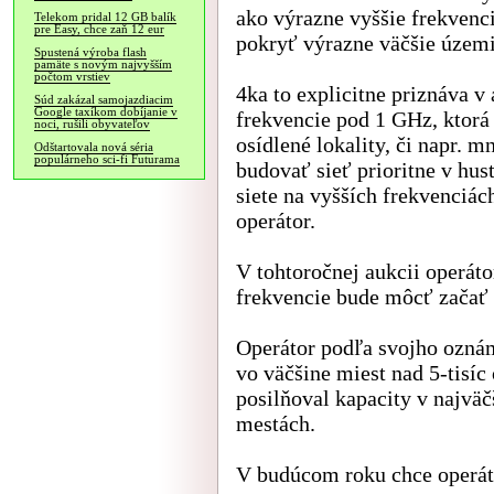
ako výrazne vyššie frekvenci
Telekom pridal 12 GB balík
pre Easy, chce zaň 12 eur
pokryť výrazne väčšie územi
Spustená výroba flash
pamäte s novým najvyšším
počtom vrstiev
4ka to explicitne priznáva 
Súd zakázal samojazdiacim
Google taxíkom dobíjanie v
frekvencie pod 1 GHz, ktorá 
noci, rušili obyvateľov
osídlené lokality, či napr. 
Odštartovala nová séria
populárneho sci-fi Futurama
budovať sieť prioritne v hu
siete na vyšších frekvenciác
operátor.
V tohtoročnej aukcii operát
frekvencie bude môcť začať 
Operátor podľa svojho oznám
vo väčšine miest nad 5-tisíc
posilňoval kapacity v najvä
mestách.
V budúcom roku chce operát