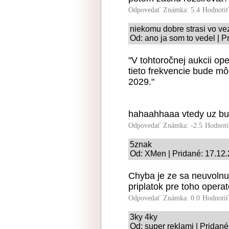
Odpovedať
Známka: 5.4
Hodnoti
niekomu dobre strasi vo ve
Od: ano ja som to vedel | 
"V tohtoročnej aukcii o
tieto frekvencie bude mô
2029."
hahaahhaaa vtedy uz b
Odpovedať
Známka: -2.5
Hodnoti
5znak
Od: XMen | Pridané: 17.12
Chyba je ze sa neuvolnuj
priplatok pre toho opera
Odpovedať
Známka: 0.0
Hodnoti
3ky 4ky
Od: super reklami | Pridan