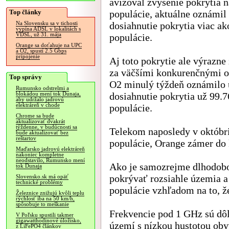
avizoval zvýšenie pokrytia 
Top články
populácie, aktuálne oznámil
dosiahnutie pokrytia viac a
Na Slovensku sa v tichosti
vypína ADSL v lokalitách s
VDSL, už 31. mája
populácie.
Orange sa doťahuje na UPC
a O2, spustí 2.5 Gbps
pripojenie
Aj toto pokrytie ale výrazne
za väčšími konkurenčnými o
Top správy
O2 minulý týždeň oznámilo 
Rumunsko odstrelmi a
dosiahnutie pokrytia už 99.
blokádou mení tok Dunaja,
aby udržalo jadrovú
elektráreň v chode
populácie.
Chrome sa bude
aktualizovať dvakrát
týždenne, v budúcnosti sa
Telekom naposledy v októbri
bude aktualizovať bez
reštartov
populácie, Orange zámer do
Maďarsko jadrovú elektráreň
nakoniec kompletne
neodstavilo, Rumunsko mení
Ako je samozrejme dlhodob
tok Dunaja
pokrývať rozsiahle územia a
Slovensko.sk má opäť
technické problémy
populácie vzhľadom na to, ž
Železnice znižujú kvôli teplu
rýchlosť iba na 50 km/h,
spôsobuje to meškanie
Frekvencie pod 1 GHz sú dôl
V Poľsku spustili takmer
gigawatthodinové úložisko,
území s nízkou hustotou oby
z LiFePO4 článkov