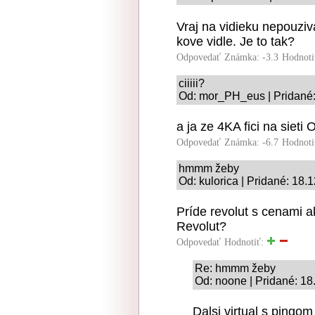
Vraj na vidieku nepouziva
kove vidle. Je to tak?
Odpovedať
Známka: -3.3
Hodnoti
ciiiii?
Od: mor_PH_eus | Pridané:
a ja ze 4KA fici na sieti
Odpovedať
Známka: -6.7
Hodnoti
hmmm žeby
Od: kulorica | Pridané: 18.
Príde revolut s cenami a
Revolut?
Odpovedať
Hodnotiť:
Re: hmmm žeby
Od: noone | Pridané: 18
Dalsi virtual s pingo