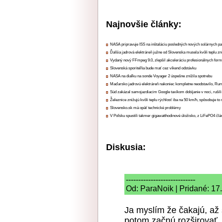
Najnovšie články:
NASA pripravuje ISS na inštaláciu posledných nových solárnych p
Ďalšia jadrová elektráreň južne od Slovenska musela kvôli teplu zn
Vydaný nový FFmpeg 9.0, zlepšil akceleráciu profesionálnych form
Slovenská sporiteľňa bude mať cez víkend odstávku
NASA na diaľku na sonde Voyager 2 úspešne znížila spotrebu
Maďarsko jadrovú elektráreň nakoniec kompletne neodstavilo, Ru
Súd zakázal samojazdiacim Google taxíkom dobíjanie v noci, rušili
Železnice znižujú kvôli teplu rýchlosť iba na 50 km/h, spôsobuje t
Slovensko.sk má opäť technické problémy
V Poľsku spustili takmer gigawatthodinové úložisko, z LiFePO4 čl
Diskusia:
----------------------------
Od: ParaNoik | Pridané: 17
Ja myslím že čakajú, až
potom začnú rozširovať.