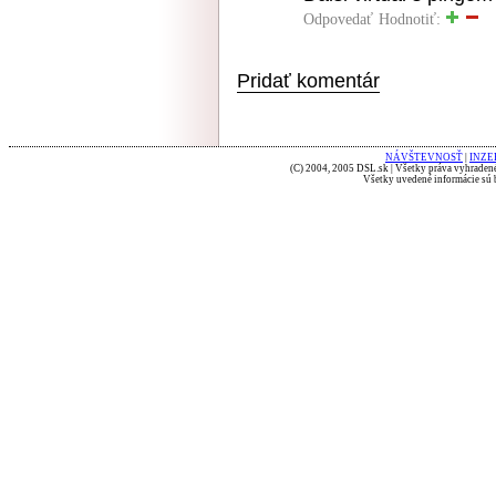
Odpovedať
Hodnotiť:
Pridať komentár
NÁVŠTEVNOSŤ
|
INZE
(C) 2004, 2005 DSL.sk | Všetky práva vyhradené
Všetky uvedené informácie sú b