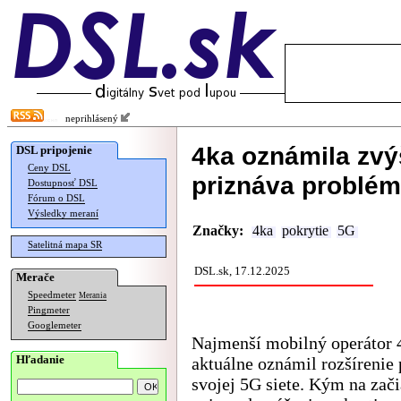
neprihlásený
4ka oznámila zvý
DSL pripojenie
Ceny DSL
priznáva problém
Dostupnosť DSL
Fórum o DSL
Výsledky meraní
Značky:
4ka
pokrytie
5G
Satelitná mapa SR
DSL.sk, 17.12.2025
Merače
Speedmeter
Merania
Pingmeter
Googlemeter
Najmenší mobilný operátor 
Hľadanie
aktuálne oznámil rozšírenie 
svojej 5G siete. Kým na zač