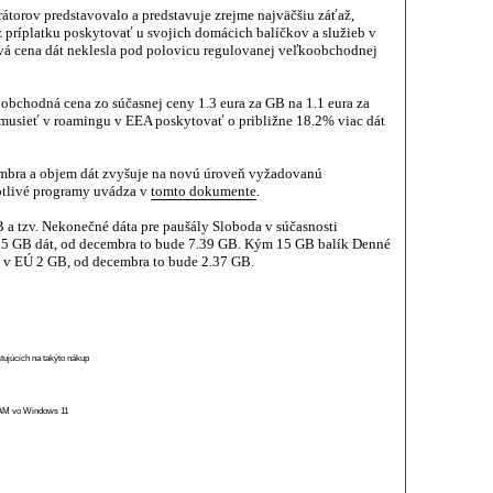
átorov predstavovalo a predstavuje zrejme najväčšiu záťaž,
príplatku poskytovať u svojich domácich balíčkov a služieb v
vá cena dát neklesla pod polovicu regulovanej veľkoobchodnej
oobchodná cena zo súčasnej ceny 1.3 eura za GB na 1.1 eura za
 musieť v roamingu v EEA poskytovať o približne 18.2% viac dát
embra a objem dát zvyšuje na novú úroveň vyžadovanú
notlivé programy uvádza v
tomto dokumente
.
a tzv. Nekonečné dáta pre paušály Sloboda v súčasnosti
25 GB dát, od decembra to bude 7.39 GB. Kým 15 GB balík Denné
 v EÚ 2 GB, od decembra to bude 2.37 GB.
stujúcich na takýto nákup
 RAM vo Windows 11