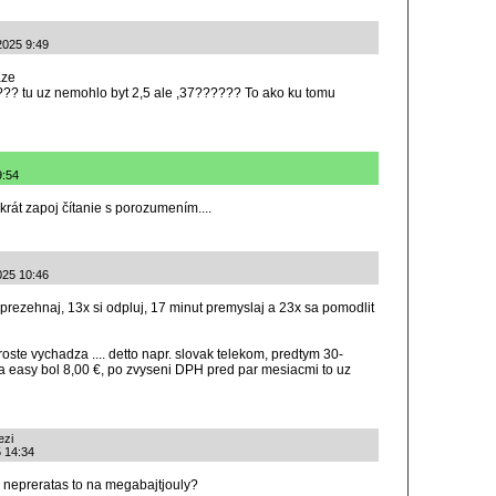
.2025 9:49
aze
???? tu uz nemohlo byt 2,5 ale ,37?????? To ako ku tomu
9:54
okrát zapoj čítanie s porozumením....
2025 10:46
 prezehnaj, 13x si odpluj, 17 minut premyslaj a 23x sa pomodlit
roste vychadza .... detto napr. slovak telekom, predtym 30-
a easy bol 8,00 €, po zvyseni DPH pred par mesiacmi to uz
ezi
5 14:34
A, nepreratas to na megabajtjouly?