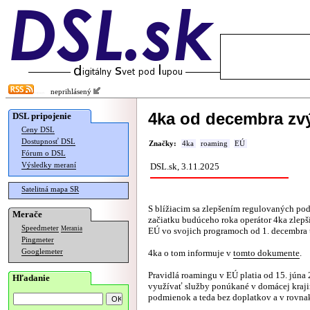
neprihlásený
4ka od decembra zvý
DSL pripojenie
Ceny DSL
Dostupnosť DSL
Značky:
4ka
roaming
EÚ
Fórum o DSL
Výsledky meraní
DSL.sk, 3.11.2025
Satelitná mapa SR
S blížiacim sa zlepšením regulovaných po
Merače
začiatku budúceho roka operátor 4ka zlepš
Speedmeter
Merania
EÚ vo svojich programoch od 1. decembra 
Pingmeter
Googlemeter
4ka o tom informuje v
tomto dokumente
.
Pravidlá roamingu v EÚ platia od 15. júna
Hľadanie
využívať služby ponúkané v domácej kraji
podmienok a teda bez doplatkov a v rovnak