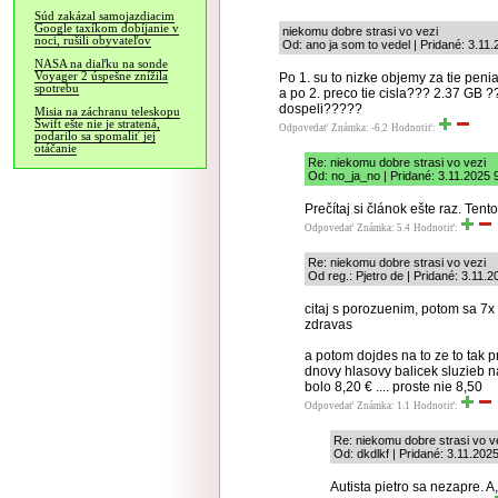
Súd zakázal samojazdiacim
Google taxíkom dobíjanie v
niekomu dobre strasi vo vezi
noci, rušili obyvateľov
Od: ano ja som to vedel | Pridané: 3.11
NASA na diaľku na sonde
Voyager 2 úspešne znížila
Po 1. su to nizke objemy za tie peni
spotrebu
a po 2. preco tie cisla??? 2.37 GB 
dospeli?????
Misia na záchranu teleskopu
Swift ešte nie je stratená,
Odpovedať
Známka: -6.2
Hodnotiť:
podarilo sa spomaliť jej
otáčanie
Re: niekomu dobre strasi vo vezi
Od: no_ja_no | Pridané: 3.11.2025 
Prečítaj si článok ešte raz. Tent
Odpovedať
Známka: 5.4
Hodnotiť:
Re: niekomu dobre strasi vo vezi
Od reg.: Pjetro de | Pridané: 3.11.
citaj s porozuenim, potom sa 7x
zdravas
a potom dojdes na to ze to tak p
dnovy hlasovy balicek sluzieb n
bolo 8,20 € .... proste nie 8,50
Odpovedať
Známka: 1.1
Hodnotiť:
Re: niekomu dobre strasi vo v
Od: dkdlkf | Pridané: 3.11.202
Autista pietro sa nezapre. 