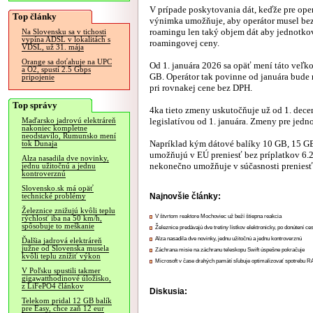
V prípade poskytovania dát, keďže pre oper
Top články
výnimka umožňuje, aby operátor musel bez 
roamingu len taký objem dát aby jednotko
Na Slovensku sa v tichosti
vypína ADSL v lokalitách s
roamingovej ceny.
VDSL, už 31. mája
Orange sa doťahuje na UPC
Od 1. januára 2026 sa opäť mení táto veľk
a O2, spustí 2.5 Gbps
GB. Operátor tak povinne od januára bude
pripojenie
pri rovnakej cene bez DPH.
Top správy
4ka tieto zmeny uskutočňuje už od 1. dec
legislatívou od 1. januára. Zmeny pre jed
Maďarsko jadrovú elektráreň
nakoniec kompletne
neodstavilo, Rumunsko mení
Napríklad kým dátové balíky 10 GB, 15 GB 
tok Dunaja
umožňujú v EÚ preniesť bez príplatkov 6.
Alza nasadila dve novinky,
nekonečno umožňuje v súčasnosti preniesť
jednu užitočnú a jednu
kontroverznú
Slovensko.sk má opäť
Najnovšie články:
technické problémy
Železnice znižujú kvôli teplu
V štvrtom reaktore Mochoviec už beží štiepna reakcia
rýchlosť iba na 50 km/h,
spôsobuje to meškanie
Železnice predávajú dve tretiny lístkov elektronicky, po donútení ce
Alza nasadila dve novinky, jednu užitočnú a jednu kontroverznú
Ďalšia jadrová elektráreň
južne od Slovenska musela
Záchrana misie na záchranu teleskopu Swift úspešne pokračuje
kvôli teplu znížiť výkon
Microsoft v čase drahých pamätí sľubuje optimalizovať spotrebu
V Poľsku spustili takmer
gigawatthodinové úložisko,
z LiFePO4 článkov
Diskusia:
Telekom pridal 12 GB balík
pre Easy, chce zaň 12 eur