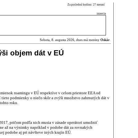
Za poslednú hodinu: 27 meraní
inzercia
Sobota, 8. augusta 2026, dnes má meniny
Oskár
ši objem dát v EÚ
dmienok roamingu v EÚ respektíve v celom priestore EEA od
í tieto podmienky o niečo skôr a zvýši množstvo zahrnutých dát v
tohto roku.
 2017, pričom podľa nich musia v zásade operátori umožniť
ne až na výnimky napríklad v podobe dát za rovnakých
ej podobe aj pri návšteve iných krajín EÚ.