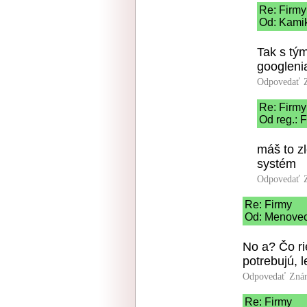
Re: Firmy
Od: Kamik
Tak s tým
googlenia
Odpovedať
Re: Firmy
Od reg.: 
máš to zl
systém
Odpovedať
Re: Firmy
Od: Menovec 
No a? Čo ri
potrebujú, 
Odpovedať
Zná
Re: Firmy