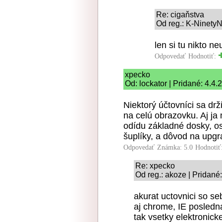
Re: cigaňstva
Od reg.: K-NinetyN
len si tu nikto neu
Odpovedať
Hodnotiť:
xpecko
Od: lockator | Pridané: 4.4
Niektorý účtovníci sa drž
na celú obrazovku. Aj j
odídu základné dosky, o
šuplíky, a dôvod na upgra
Odpovedať
Známka: 5.0
Hodnotiť
Re: xpecko
Od reg.: akoze | Pridané
akurat uctovnici so s
aj chrome, IE posledna
tak vsetky elektronick