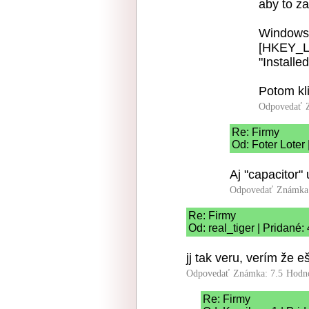
aby to za
Windows 
[HKEY_
"Install
Potom kl
Odpovedať
Re: Firmy
Od: Foter Loter
Aj "capacitor" 
Odpovedať
Známka:
Re: Firmy
Od: real_tiger | Pridané:
jj tak veru, verím že 
Odpovedať
Známka: 7.5
Hodn
Re: Firmy