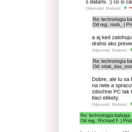
s datami. :) co si ca
Odpovedať
Hodnotiť:
Re: technologia ba
Od reg.: roob_ | P
a aj ked zalohu
drahsi ako preve
Odpovedať
Hodnotiť:
Re: technologia ba
Od: vrtak_das_osm
Dobre, ale tu sa 
na nete a sprac
zdochne PC tak 
tlaci etikety.
Odpovedať
Hodnotiť:
Re: technologia balsaja
Od reg.: Richard F. | Pri