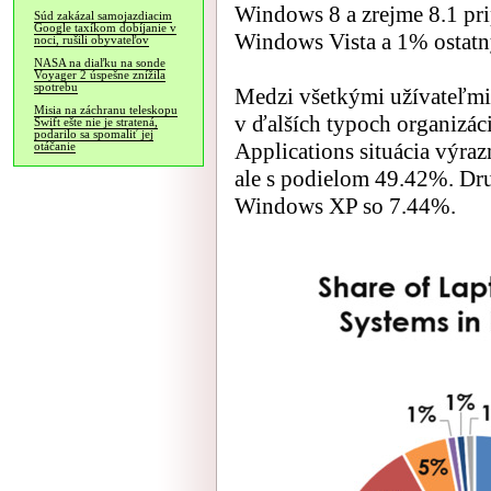
Windows 8 a zrejme 8.1 pr
Súd zakázal samojazdiacim
Google taxíkom dobíjanie v
Windows Vista a 1% ostat
noci, rušili obyvateľov
NASA na diaľku na sonde
Voyager 2 úspešne znížila
spotrebu
Medzi všetkými užívateľmi 
Misia na záchranu teleskopu
v ďalších typoch organizáci
Swift ešte nie je stratená,
podarilo sa spomaliť jej
Applications situácia výra
otáčanie
ale s podielom 49.42%. Dru
Windows XP so 7.44%.