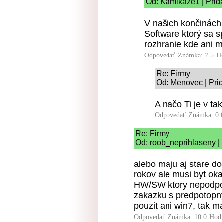
Od: Kamikaze1 | Prid
V našich končinách
Software ktorý sa 
rozhranie kde ani m
Odpovedať
Známka: 7.5
H
Re: Firmy
Od: Menovec | Pri
A načo Ti je v t
Odpovedať
Známka: 0.
Re: Firmy
Od: roob_neprihlaseny |
alebo maju aj stare d
rokov ale musi byt ok
HW/SW ktory nepodpor
zakazku s predpotopn
pouzit ani win7, tak m
Odpovedať
Známka: 10.0
Hod