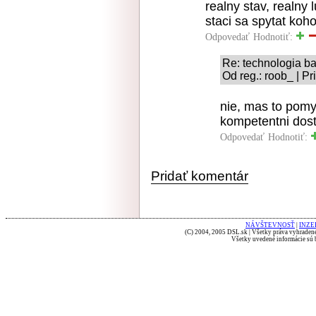
realny stav, realny 
staci sa spytat koho
Odpovedať
Hodnotiť:
Re: technologia ba
Od reg.: roob_ | P
nie, mas to pomy
kompetentni dost
Odpovedať
Hodnotiť:
Pridať komentár
NÁVŠTEVNOSŤ
|
INZE
(C) 2004, 2005 DSL.sk | Všetky práva vyhradené
Všetky uvedené informácie sú b