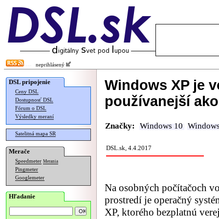
neprihlásený
Windows XP je vo
DSL pripojenie
Ceny DSL
používanejší ak
Dostupnosť DSL
Fórum o DSL
Výsledky meraní
Značky:
Windows 10
Windows
Satelitná mapa SR
DSL.sk, 4.4.2017
Merače
Speedmeter
Merania
Pingmeter
Googlemeter
Na osobných počítačoch v
Hľadanie
prostredí je operačný sys
XP, ktorého bezplatnú ver