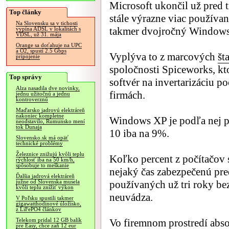
Microsoft ukončil už pred 
Top články
stále výrazne viac používa
Na Slovensku sa v tichosti
takmer dvojročný Windows
vypína ADSL v lokalitách s
VDSL, už 31. mája
Orange sa doťahuje na UPC
a O2, spustí 2.5 Gbps
Vyplýva to z marcových
šta
pripojenie
spoločnosti Spiceworks, k
Top správy
softvér na invertarizáciu p
Alza nasadila dve novinky,
firmách.
jednu užitočnú a jednu
kontroverznú
Maďarsko jadrovú elektráreň
nakoniec kompletne
Windows XP je podľa nej p
neodstavilo, Rumunsko mení
tok Dunaja
10 iba na 9%.
Slovensko.sk má opäť
technické problémy
Železnice znižujú kvôli teplu
Koľko percent z počítačov
rýchlosť iba na 50 km/h,
spôsobuje to meškanie
nejaký čas zabezpečenú pre
Ďalšia jadrová elektráreň
používaných už tri roky be
južne od Slovenska musela
kvôli teplu znížiť výkon
neuvádza.
V Poľsku spustili takmer
gigawatthodinové úložisko,
z LiFePO4 článkov
Vo firemnom prostredí abs
Telekom pridal 12 GB balík
pre Easy, chce zaň 12 eur