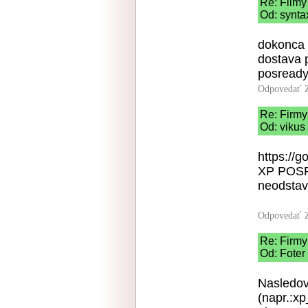
Re: Filmy
Od: synta
dokonca 
dostava 
posready.
Odpovedať
Re: Firmy
Od: vikus
https://g
XP POSRe
neodstav
Odpovedať
Re: Firmy
Od: Foter
Nasledov
(napr.:xp