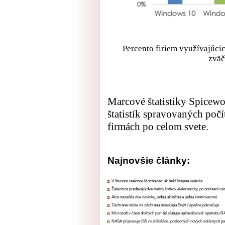
Percento firiem využívajúcic
zväč
Marcové štatistiky Spicew
štatistík spravovaných počí
firmách po celom svete.
Najnovšie články:
V štvrtom reaktore Mochoviec už beží štiepna reakcia
Železnice predávajú dve tretiny lístkov elektronicky, po donútení ce
Alza nasadila dve novinky, jednu užitočnú a jednu kontroverznú
Záchrana misie na záchranu teleskopu Swift úspešne pokračuje
Microsoft v čase drahých pamätí sľubuje optimalizovať spotrebu
NASA pripravuje ISS na inštaláciu posledných nových solárnych p