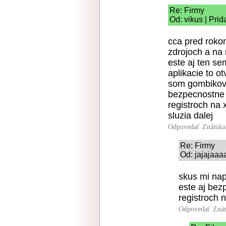
Re: Firmy
Od: vikus | Pri
cca pred rokom
zdrojoch a na 
este aj ten se
aplikacie to o
som gombikove
bezpecnostne 
registroch na 
sluzia dalej
Odpovedať
Známka:
Re: Firmy
Od: jajajaaa
skus mi nap
este aj bez
registroch 
Odpovedať
Zná