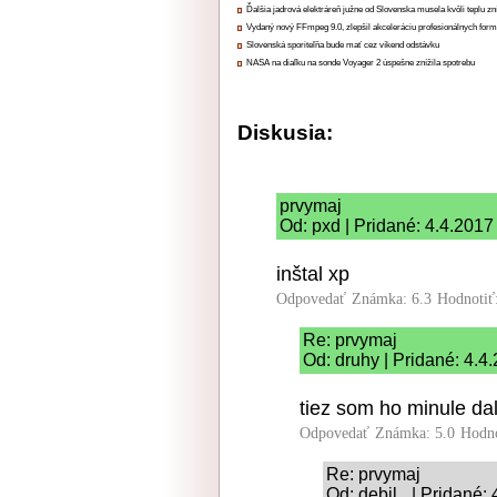
Ďalšia jadrová elektráreň južne od Slovenska musela kvôli teplu zn
Vydaný nový FFmpeg 9.0, zlepšil akceleráciu profesionálnych form
Slovenská sporiteľňa bude mať cez víkend odstávku
NASA na diaľku na sonde Voyager 2 úspešne znížila spotrebu
Diskusia:
prvymaj
Od: pxd | Pridané: 4.4.2017
inštal xp
Odpovedať
Známka: 6.3
Hodnotiť
Re: prvymaj
Od: druhy | Pridané: 4.4
tiez som ho minule dal
Odpovedať
Známka: 5.0
Hodn
Re: prvymaj
Od: debil_ | Pridané: