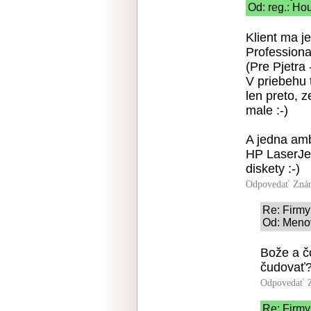
Od: reg.: Ho
Klient ma j
Professiona
(Pre Pjetra
V priebehu 
len preto, 
male :-)
A jedna amb
HP LaserJe
diskety :-)
Odpovedať
Zná
Re: Firmy
Od: Menov
Bože a č
čudovať
Odpovedať
Re: Firmy