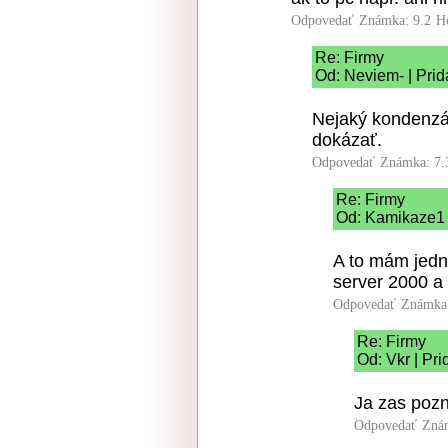
Odpovedať
Známka: 9.2
H
Re: Firmy
Od: Neviem- | Prid
Nejaký kondenzá
dokázať.
Odpovedať
Známka: 7.
Re: Firmy
Od: Kamikaze1 |
A to mám jedn
server 2000 
Odpovedať
Známka:
Re: Firmy
Od: Vkr | Pr
Ja zas poz
Odpovedať
Zná