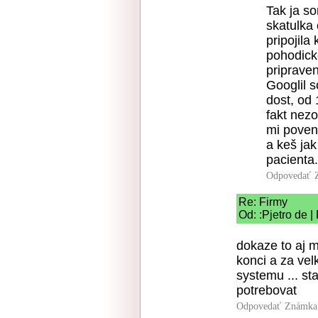
Tak ja so
skatulka
pripojil
pohodicke
pripraven
Googlil s
dost, od
fakt nezo
mi poven
a keš jak
pacienta.
Odpovedať
Re: Firmy
Od: :Pjetro de |
dokaze to aj 
konci a za vel
systemu ... s
potrebovat
Odpovedať
Známka: