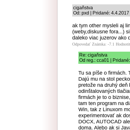
cigaňstva
Od: pxd | Pridané: 4.4.2017
ak tym other mysleli aj 
(weby,diskusne fora...) s
daleko viac juzerov ako d
Odpovedať
Známka: -7.1
Hodnoti
Re: cigaňstva
Od reg.: cca01 | Pridané
Tu sa píše o firmách. 
Dajú mu na stol peck
pretože na druhý deň 
odinštalovaných tlači
firmách je to o biznise
tam ten program na di
Win, tak z Linuxom mo
experimentovať ak do
DOCX, AUTOCAD alebo
doma. Alebo ak si Jav