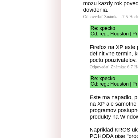
mozu kazdy rok poved
dovidenia.
Odpovedať
Známka: -7.5
Hodn
Re: xpecko
Od: reg.: Houston | P
Firefox na XP este 
definitivne termin,
poctu pouzivatelov.
Odpovedať
Známka: 6.7
H
Re: xpecko
Od: reg.: Houston | P
Este ma napadlo, pr
na XP ale samotne 
programov postupne
produkty na Windo
Napriklad KROS uko
POHODA pise "pro