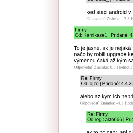
ked staci android v
Odpovedať
Známka: -3.3
H
Firmy
Od: Kamikaze1 | Pridané: 4
To je jasné, ak je nejaká 
načo by robili upgrade k
výmenou čaká až kým sa 
Odpovedať
Známka: 8.5
Hodnotiť
Re: Firmy
Od: ojzo | Pridané: 4.4.
alebo az kym ich nepri
Odpovedať
Známka: -4.1
Hodn
Re: Firmy
Od reg.: akto666 | Pr
ak to pc napr. ani ni