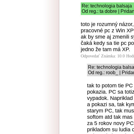
Re: technologia balsaja
Od reg.: ta dobre | Prida
toto je rozumný názor
pracovné pc z Win XP 
ak by sme aj zmenili s
čaká kedy sa tie pc po
jedno že tam má XP.
Odpovedať
Známka: 10.0
Hod
Re: technologia balsa
Od reg.: roob_ | Prid
tak to potom tie P
pokazia. PC sa toti
vypadok. Napriklad 
a pokazi sa, tak ky
starym PC, tak mus
softom atd tak mas 
za 5 rokov novy PC
prikladom su ludia 