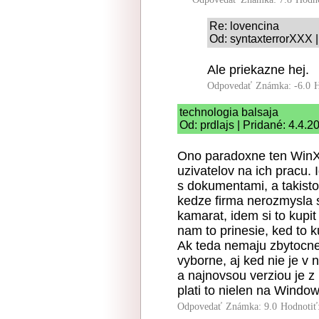
Re: lovencina
Od: syntaxterrorXXX |
Ale priekazne hej.
Odpovedať
Známka: -6.0
H
technologia balsaja
Od: prdlajs | Pridané: 4.4.2
Ono paradoxne ten WinX
uzivatelov na ich pracu.
s dokumentami, a takisto
kedze firma nerozmysla s
kamarat, idem si to kupit
nam to prinesie, ked to k
Ak teda nemaju zbytocne 
vyborne, aj ked nie je v 
a najnovsou verziou je z
plati to nielen na Window
Odpovedať
Známka: 9.0
Hodnotiť