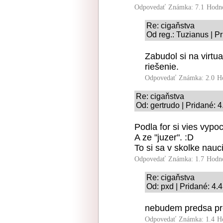
Odpovedať
Známka: 7.1
Hodn
Re: cigaňstva
Od reg.: Tuzianus | P
Zabudol si na virtu
riešenie.
Odpovedať
Známka: 2.0
H
Re: cigaňstva
Od: gertrudo | Pridané: 
Podla for si vies vypoc
A ze "juzer". :D
To si sa v skolke nauci
Odpovedať
Známka: 1.7
Hodn
Re: cigaňstva
Od: pxd | Pridané: 4.
nebudem predsa prd
Odpovedať
Známka: 1.4
H