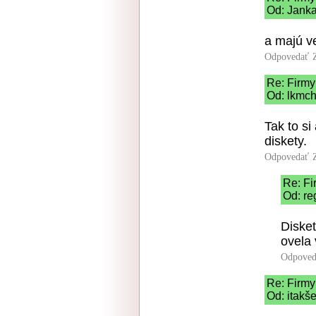
Od: Janka
a majú v
Odpovedať
Re: Firmy
Od: lkmch
Tak to si
diskety.
Odpovedať
Re: Fi
Od: re
Disket
ovela 
Odpoved
Re: Firmy
Od: itakš