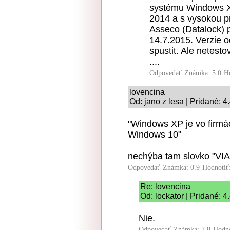
systému Windows X
2014 a s vysokou p
Asseco (Datalock) 
14.7.2015. Verzie 
spustit. Ale netesto
....
Odpovedať
Známka: 5.0
H
lovencina
Od: jano z lesa | Pridané: 4
"Windows XP je vo firmác
Windows 10"
nechýba tam slovko "VIA
Odpovedať
Známka: 0.9
Hodnotiť
Re: lovencina
Od: lockator | Pridané: 4
Nie.
Odpovedať
Známka: 7.8
Hodn