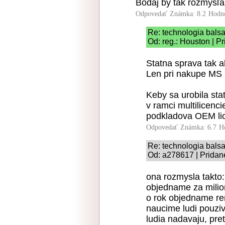
Bodaj by tak rozmýšľal
Odpovedať
Známka: 8.2
Hodn
Re: technologia balsa
Od: reg.: Houston | P
Statna sprava tak a
Len pri nakupe MS l
Keby sa urobila sta
v ramci multilicenci
podkladova OEM lice
Odpovedať
Známka: 6.7
H
Re: technologia balsa
Od: a278617 | Pridan
ona rozmysla takto:
objedname za milio
o rok objedname re
naucime ludi pouziv
ludia nadavaju, pre