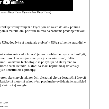
agácia Kitty Hawk Flyer (video: Kitty Hawk)
 zisťuje reálny záujem o Flyer tým, že za sto dolárov ponúka
upom k materiálom, prioritné miesto na zozname predobjednávok
 USA, dodávku si musia ale prebrať v USA a splnenie pravidiel v
né cestovanie vzduchom sú jednou z oblastí nových technológií,
 startupov. Len verejne známych je viac ako desať, ďalšie
žime. Používané technológie sa pohybujú od starej mnoho
ceho sa na lietadlo, o ktorú sa snaží napríklad aj slovenský
jšie konštrukcie a princípy.
ptov, ako starých tak nových, ale zatiaľ chýba dostatočná úroveň
lektrickými motormi schopnými precízneho ovládania je napríklad
 elektrickej energie.
ížiť výkon
átov videa