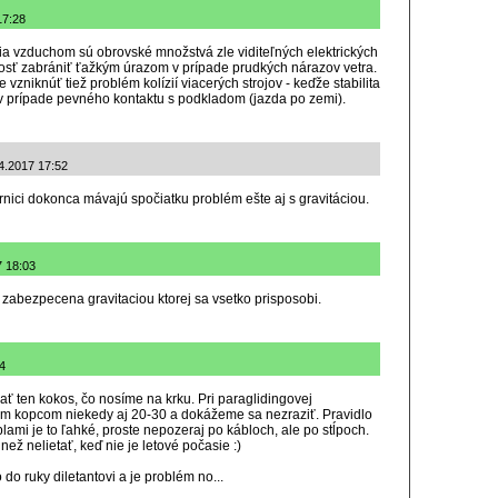
17:28
 vzduchom sú obrovské množstvá zle viditeľných elektrických
sť zabrániť ťažkým úrazom v prípade prudkých nárazov vetra.
zniknúť tiež problém kolízií viacerých strojov - keďže stabilita
v prípade pevného kontaktu s podkladom (jazda po zemi).
.4.2017 17:52
nici dokonca mávajú spočiatku problém ešte aj s gravitáciou.
7 18:03
 je zabezpecena gravitaciou ktorej sa vsetko prisposobi.
4
ať ten kokos, čo nosíme na krku. Pri paraglidingovej
m kopcom niekedy aj 20-30 a dokážeme sa nezraziť. Pravidlo
lami je to ľahké, proste nepozeraj po kábloch, ale po stĺpoch.
než nelietať, keď nie je letové počasie :)
o do ruky diletantovi a je problém no...