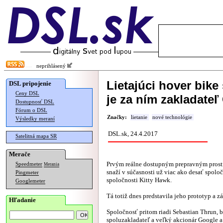
neprihlásený
Lietajúci hover bike
DSL pripojenie
Ceny DSL
je za ním zakladate
Dostupnosť DSL
Fórum o DSL
Značky:
lietanie
nové technológie
Výsledky meraní
DSL.sk, 24.4.2017
Satelitná mapa SR
Merače
Prvým reálne dostupným prepravným prost
Speedmeter
Merania
snaží v súčasnosti už viac ako desať spolo
Pingmeter
spoločnosti Kitty Hawk.
Googlemeter
Tá totiž dnes predstavila jeho prototyp a z
Hľadanie
Spoločnosť pritom riadi Sebastian Thrun, b
spoluzakladateľ a veľký akcionár Google a 