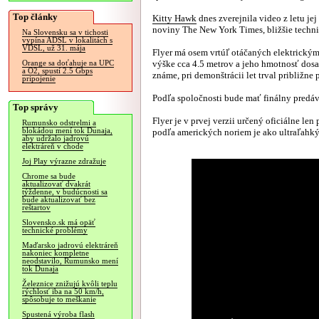
Top články
Kitty Hawk
dnes zverejnila video z letu je
noviny The New York Times, bližšie techni
Na Slovensku sa v tichosti
vypína ADSL v lokalitách s
VDSL, už 31. mája
Flyer má osem vrtúľ otáčaných elektrickým
výške cca 4.5 metrov a jeho hmotnosť dosah
Orange sa doťahuje na UPC
a O2, spustí 2.5 Gbps
známe, pri demonštrácii let trval približne 
pripojenie
Podľa spoločnosti bude mať finálny predá
Top správy
Flyer je v prvej verzii určený oficiálne le
Rumunsko odstrelmi a
blokádou mení tok Dunaja,
podľa amerických noriem je ako ultraľahký 
aby udržalo jadrovú
elektráreň v chode
Joj Play výrazne zdražuje
Chrome sa bude
aktualizovať dvakrát
týždenne, v budúcnosti sa
bude aktualizovať bez
reštartov
Slovensko.sk má opäť
technické problémy
Maďarsko jadrovú elektráreň
nakoniec kompletne
neodstavilo, Rumunsko mení
tok Dunaja
Železnice znižujú kvôli teplu
rýchlosť iba na 50 km/h,
spôsobuje to meškanie
Spustená výroba flash