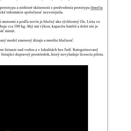
j prototypu a niektoré skúsenosti z predvedenia prototypu
tlmočia
cké informácie spoločnosť nezverejnila.
i motormi a podľa novín je hlučný ako rýchlostný čln. Lieta vo
uje cca 100 kg. Aký má výkon, kapacitu batérií a dolet nie je
päť minút.
vaný model zmenený dizajn a menšiu hlučnosť.
n pre lietanie nad vodou a v lokalitách bez ľudí. Kategorizovaný
lietajúci dopravný prostriedok, ktorý nevyžaduje licenciu pilota.