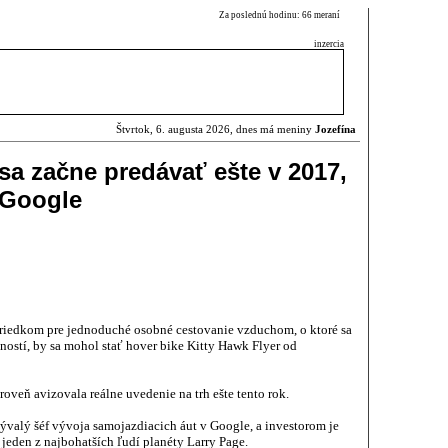
Za poslednú hodinu: 66 meraní
inzercia
Štvrtok, 6. augusta 2026, dnes má meniny
Jozefína
 sa začne predávať ešte v 2017,
ľ Google
riedkom pre jednoduché osobné cestovanie vzduchom, o ktoré sa
čností, by sa mohol stať hover bike Kitty Hawk Flyer od
ároveň avizovala reálne uvedenie na trh ešte tento rok.
ývalý šéf vývoja samojazdiacich áut v Google, a investorom je
jeden z najbohatších ľudí planéty Larry Page.