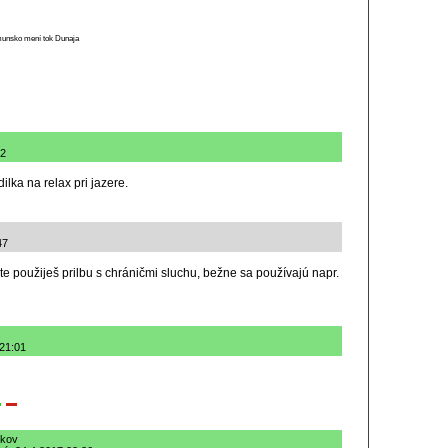
munsko mení tok Dunaja
22
ilka na relax pri jazere.
47
ste použiješ prilbu s chráničmi sluchu, bežne sa používajú napr.
 21:01
ikov