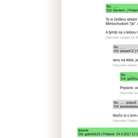
Re: ......
Od: Neviem- | Pridan
Ty si češtinu streto
Mimochodom "jsi", n
A týmto sa s tebou 
Odpovedať
Známka: 6.0
H
Re: ......
Od: pepanCZ | P
seru na tebe, j
Odpovedať
Známka: 
Re: ......
Od: guľôčka
Pepane, od
Odpovedať
Zn
Re: ...... jsi/jseš
Od: jaaaaaaaaaa
Niečo si o tom 
Odpovedať
Známka: 
lietanie
Od: gabriel123 | Pridané: 24.4.2017 17: