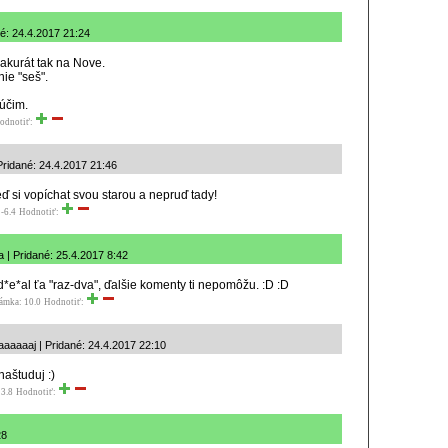
é: 24.4.2017 21:24
l akurát tak na Nove.
ie "seš".
lúčim.
odnotiť:
ridané: 24.4.2017 21:46
eď si vopíchat svou starou a nepruď tady!
-6.4
Hodnotiť:
 | Pridané: 25.4.2017 8:42
*e*al ťa "raz-dva", ďalšie komenty ti nepomôžu. :D :D
ámka: 10.0
Hodnotiť:
aaaaaj | Pridané: 24.4.2017 22:10
naštuduj :)
3.8
Hodnotiť:
28