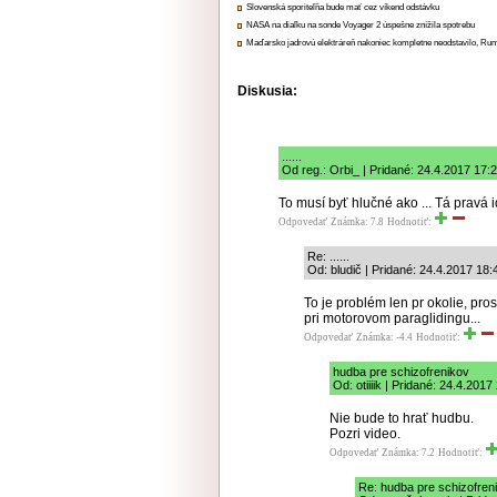
Slovenská sporiteľňa bude mať cez víkend odstávku
NASA na diaľku na sonde Voyager 2 úspešne znížila spotrebu
Maďarsko jadrovú elektráreň nakoniec kompletne neodstavilo, Ru
Diskusia:
......
Od reg.: Orbi_ | Pridané: 24.4.2017 17:
To musí byť hlučné ako ... Tá pravá id
Odpovedať
Známka: 7.8
Hodnotiť:
Re: ......
Od: bludič | Pridané: 24.4.2017 18:
To je problém len pr okolie, pro
pri motorovom paraglidingu...
Odpovedať
Známka: -4.4
Hodnotiť:
hudba pre schizofrenikov
Od: otiiiik | Pridané: 24.4.2017
Nie bude to hrať hudbu.
Pozri video.
Odpovedať
Známka: 7.2
Hodnotiť:
Re: hudba pre schizofren