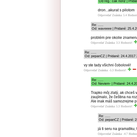
Od reg.: čak noriz | Prid
dron...akurat s pilotom
Odpovedať
Známka: 5.4
Hodnot
Re: ......
Od: waveeee | Pridané: 25.4.
problém pre okolie znamená
Odpovedať
Známka: 3.3
Hodnotiť:
Re: ......
Od: pepanCZ | Pridané: 24.4.2017 
vy ste tady všichni čobolové!
Odpovedať
Známka: -5.3
Hodnotiť:
Re: ......
Od: Neviem- | Pridané: 24.4.2
Trapko môj zlatý, ak chceš 
zaujímalo, že čeština na ro
Ale inak máš samozrejme p
Odpovedať
Známka: 5.3
Hodnotiť:
Re: ......
Od: pepanCZ | Pridané: 2
já ti seru na gramatiku, 
Odpovedať
Známka: -4.7
Hodno