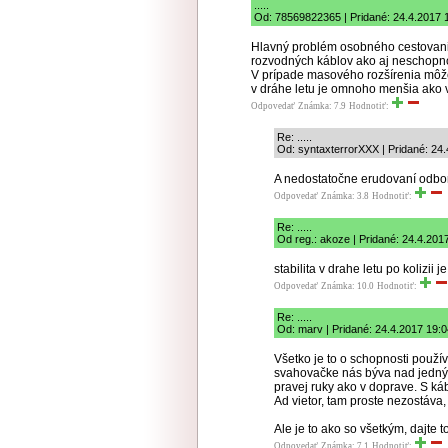
.....
Od: 78569822365 | Pridané: 24.4.2017 
Hlavný problém osobného cestovania
rozvodných káblov ako aj neschopno
V prípade masového rozšírenia môže v
v dráhe letu je omnoho menšia ako 
Odpovedať
Známka: 7.9
Hodnotiť:
Re: .....
Od: syntaxterrorXXX | Pridané: 24
A nedostatočne erudovaní odbor
Odpovedať
Známka: 3.8
Hodnotiť:
Re: .....
Od reg.: akoze | Pridané: 24.4.201
stabilita v drahe letu po kolizii
Odpovedať
Známka: 10.0
Hodnotiť:
Re: .....
Od: marv | Pridané: 24.4.2017 19:0
Všetko je to o schopnosti použív
svahovačke nás býva nad jedný
pravej ruky ako v doprave. S káb
Ad vietor, tam proste nezostáva, 
Ale je to ako so všetkým, dajte t
Odpovedať
Známka: 7.1
Hodnotiť: