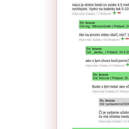
naco je dobre lietat vo vyske 4,5 me
rychlejsie. Vydrz na baterky tak 5-10
Odpovedať
Známka: 7.7
Hodnotiť:
Re: lietanie
Od reg.: WinstonSmith | Pridané: 2
Ale na promo video stačí, nie? :)
Odpovedať
Známka: 10.0
Hodnotiť:
Re: lietanie
Od: _lambo_ | Pridané: 24.4.2
ako s tym chces tocit porno
Odpovedať
Známka: 9.0
Hodnotiť:
Re: lietanie
Od: Norcok | Pridané: 25.
Bude s tým lietať ako v
Odpovedať
Známka: 8.7
Hodnot
Re: lietanie
Od: syntaxterrorXXX 
Či je vydanie učebn
čo má včielka medz
Odpovedať
Známka: -3.3