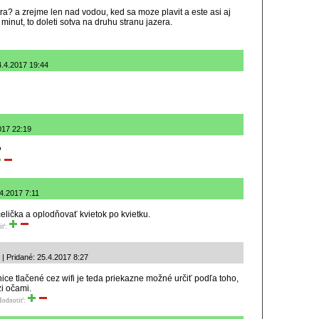
tra? a zrejme len nad vodou, ked sa moze plavit a este asi aj
 minut, to doleti sotva na druhu stranu jazera.
4.4.2017 19:44
017 22:19
?
4.2017 7:11
čelička a oplodňovať kvietok po kvietku.
iť:
| Pridané: 25.4.2017 8:27
ice tlačené cez wifi je teda priekazne možné určiť podľa toho,
i očami.
Hodnotiť: