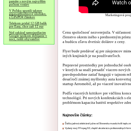
pamäte s novým najvyšším
počtom vrstiev
V Poľsku spustili takmer
gigawatthodinové úložisko,
Marketingová prop
z LiFePO4 článkov
Telekom pridal 12 GB balík
pre Easy, chce zaň 12 eur
Cenu spoločnosť nezverejnila. V súčasnosti
Súd zakázal samojazdiacim
Google taxíkom dobíjanie v
členstvo okrem iného s prednostným príst
noci, rušili obyvateľov
a budúcu zľavu dvetisíc dolárov z ceny.
Flyer bude predávať aj pre záujemcov mimo
iných krajinách je na používateľoch.
Prepravné prostriedky pre jednoduché osob
v ktorých sa snaží presadiť viacero nových
pravdepodobne zatiaľ fungujú v tajnom re
desaťročí známej myšlienky auta konvertujú
startup Aeromobil, až po viaceré inovatívne
Podľa viacerých kritikov pre väčšinu konce
technológií. Pri nových konštrukciách s e
problémom kapacita batérií respektíve zdroj
Najnovšie články:
Ďalšia jadrová elektráreň južne od Slovenska musela kvôli teplu zn
Vydaný nový FFmpeg 9.0, zlepšil akceleráciu profesionálnych form