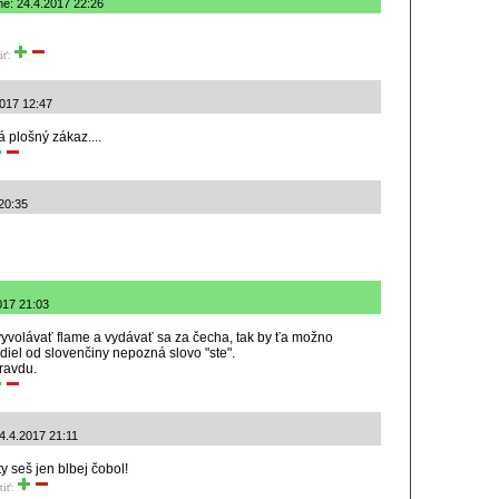
ané: 24.4.2017 22:26
iť:
2017 12:47
 plošný zákaz....
20:35
017 21:03
vyvolávať flame a vydávať sa za čecha, tak by ťa možno
zdiel od slovenčiny nepozná slovo "ste".
ravdu.
4.4.2017 21:11
ty seš jen blbej čobol!
tiť: