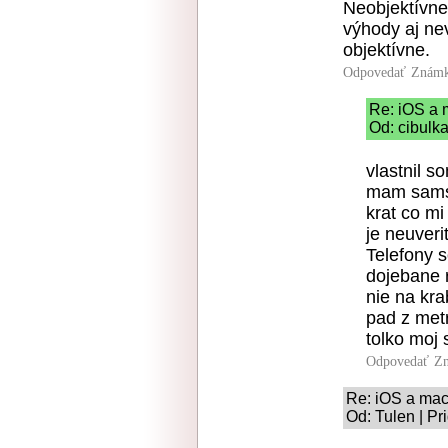
Neobjektívne
výhody aj ne
objektívne.
Odpovedať
Známk
Re: iOS a
Od: cibulka
vlastnil s
mam samsu
krat co mi
je neuveri
Telefony 
dojebane r
nie na kra
pad z metr
tolko moj
Odpovedať
Zn
Re: iOS a ma
Od: Tulen | Pr