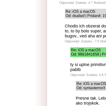
Odpovedať
Známka: 4.7
Hodnoti
Re: iOS a macOS
Od: dsafasf | Pridané: 
Chodis ich obzerat do
to, to by bolo super, a
bugov...ved aha ani p
Odpovedať
Známka: -7.0
Hod
Re: iOS a macOS
Od: 9861841658 | Pr
ty si uplne primitiv
pablb
Odpovedať
Známka: 6.8
Re: iOS a macO
Od: syntaxterrorX
Presne tak. Leb
ako trojskok.