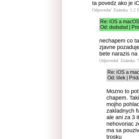
ta povedz ako je 
Odpovedať
Známka: 1.2
Re: iOS a macO
Od: dsdsdsd | Pr
nechapem co ta 
zjavne pozadujes
bete narazis na
Odpovedať
Známka: 7
Re: iOS a ma
Od: lilek | Pr
Mozno to pot
chapem. Taki
mojho pohlad
zakladnych fu
ale ani za 3 i
nehovoriac z
ma sa pouziva
trosku