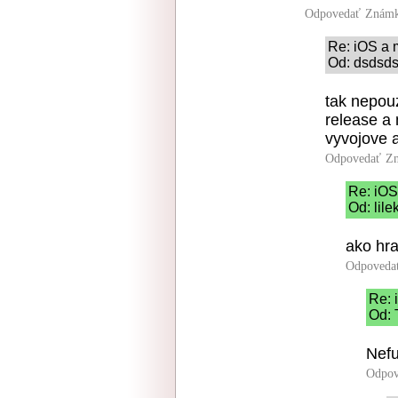
Odpovedať
Známk
Re: iOS a
Od: dsdsds
tak nepouz
release a
vyvojove 
Odpovedať
Zn
Re: iO
Od: lile
ako hra
Odpoveda
Re:
Od: 
Nefu
Odpov