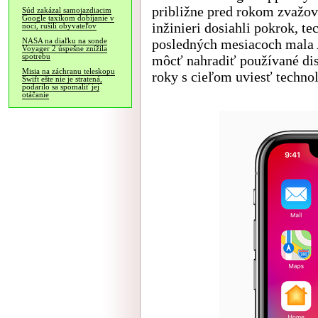
približne pred rokom zvažov
Súd zakázal samojazdiacim
Google taxíkom dobíjanie v
inžinieri dosiahli pokrok, t
noci, rušili obyvateľov
posledných mesiacoch mala 
NASA na diaľku na sonde
Voyager 2 úspešne znížila
spotrebu
môcť nahradiť používané dis
Misia na záchranu teleskopu
roky s cieľom uviesť techno
Swift ešte nie je stratená,
podarilo sa spomaliť jej
otáčanie