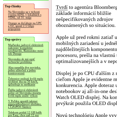
Top články
Tvrdí
to agentúra Bloomberg
základe informácií bližšie
Na Slovensku sa v tichosti
vypína ADSL v lokalitách s
VDSL, už 31. mája
nešpecifikovaných zdrojov
Orange sa doťahuje na UPC
oboznámených so situáciou.
a O2, spustí 2.5 Gbps
pripojenie
Apple už pred rokmi zatiaľ 
Top správy
mobilných zariadení u jedné
Maďarsko jadrovú elektráreň
najdôležitejších komponento
nakoniec kompletne
neodstavilo, Rumunsko mení
tok Dunaja
procesoru, prešla na vlastnú 
Slovensko.sk má opäť
optimalizovanejších a v nep
technické problémy
Alza nasadila dve novinky,
jednu užitočnú a jednu
Displej je po CPU ďalším z 
kontroverznú
cieľom Apple je evidentne ma
Železnice znižujú kvôli teplu
rýchlosť iba na 50 km/h,
konkurencia. Apple doteraz u
spôsobuje to meškanie
notebookov aj all-in-one de
Ďalšia jadrová elektráreň
južne od Slovenska musela
kvôli teplu znížiť výkon
Watch OLED displej. Na kon
V Poľsku spustili takmer
prvýkrát použila OLED displ
gigawatthodinové úložisko,
z LiFePO4 článkov
Telekom pridal 12 GB balík
Novú technológiu Apple vyví
pre Easy, chce zaň 12 eur