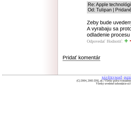
Re: Apple technológ
Od: Tulipan | Pridan
Zeby bude uvedeny
A vyrabaju sa prot
odladenie procesu
Odpovedať
Hodnotiť:
Pridať komentár
NÁVŠTEVNOSŤ
|
INZE
(C) 2004, 2005 DSL.sk | Všetky práva vyhradené
Všetky uvedené informácie sú b