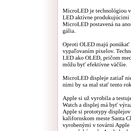
MicroLED je technológiou v
LED aktívne produkujúcimi s
MicroLED postavená na anor
gália.
Oproti OLED majú ponúkať v
vypaľovaním pixelov. Techno
LED ako OLED, pričom medz
môžu byť efektívne väčšie.
MicroLED displeje zatiaľ ni
nimi by sa mal stať tento r
Apple si už vyrobila a testu
Watch a displej má byť výraz
Apple si prototypy displejov
kalifornskom meste Santa C
vyrobenými v továrni Apple