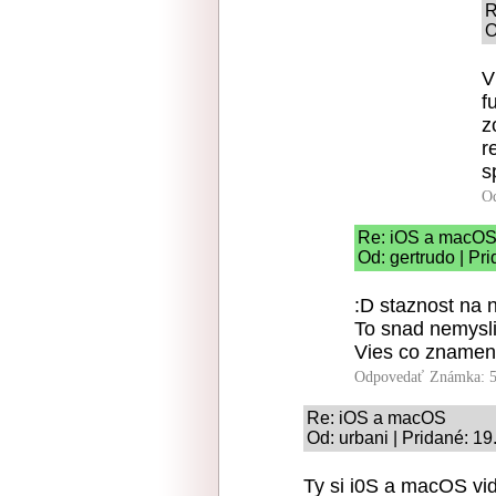
R
O
V
f
z
r
s
O
Re: iOS a macO
Od: gertrudo | Pr
:D staznost na
To snad nemysli
Vies co znamen
Odpovedať
Známka: 5
Re: iOS a macOS
Od: urbani | Pridané: 1
Ty si i0S a macOS vid