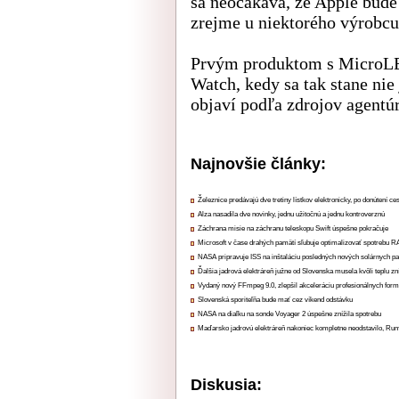
sa neočakáva, že Apple bude
zrejme u niektorého výrobcu
Prvým produktom s MicroLE
Watch, kedy sa tak stane nie
objaví podľa zdrojov agentúr
Najnovšie články:
Železnice predávajú dve tretiny lístkov elektronicky, po donútení ce
Alza nasadila dve novinky, jednu užitočnú a jednu kontroverznú
Záchrana misie na záchranu teleskopu Swift úspešne pokračuje
Microsoft v čase drahých pamätí sľubuje optimalizovať spotrebu
NASA pripravuje ISS na inštaláciu posledných nových solárnych p
Ďalšia jadrová elektráreň južne od Slovenska musela kvôli teplu zn
Vydaný nový FFmpeg 9.0, zlepšil akceleráciu profesionálnych form
Slovenská sporiteľňa bude mať cez víkend odstávku
NASA na diaľku na sonde Voyager 2 úspešne znížila spotrebu
Maďarsko jadrovú elektráreň nakoniec kompletne neodstavilo, Ru
Diskusia: