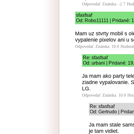
Odpovedať
Známka: -2.7
Hod
sfasfsaf
Od: Robo11111 | Pridané: 
Mam uz stvrty mobil s 
vypalenie pixelov ani u s
Odpovedať
Známka: 10.0
Hodnot
Re: sfasfsaf
Od: urbani | Pridané: 1
Ja mam ako party tele
ziadne vypalovanie.
LG.
Odpovedať
Známka: 10.0
Hod
Re: sfasfsaf
Od: Gertrudo | Prida
Ja mam stale samsu
je tam vidiet.