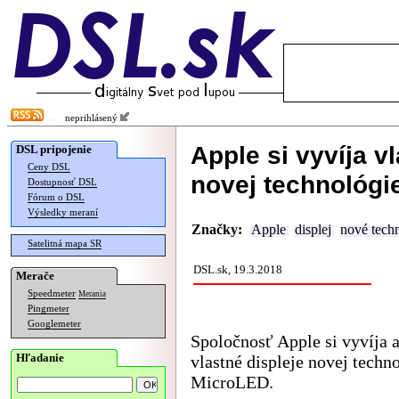
neprihlásený
Apple si vyvíja v
DSL pripojenie
Ceny DSL
novej technológi
Dostupnosť DSL
Fórum o DSL
Výsledky meraní
Značky:
Apple
displej
nové tech
Satelitná mapa SR
DSL.sk, 19.3.2018
Merače
Speedmeter
Merania
Pingmeter
Googlemeter
Spoločnosť Apple si vyvíja 
Hľadanie
vlastné displeje novej techn
MicroLED.