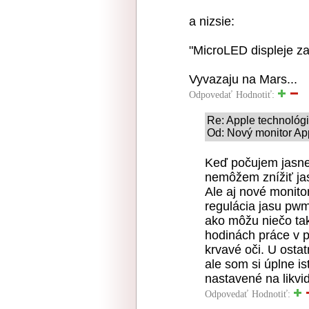
a nizsie:
"MicroLED displeje zat
Vyvazaju na Mars...
Odpovedať
Hodnotiť:
Re: Apple technológ
Od: Nový monitor Ap
Keď počujem jasne
nemôžem znížiť jas
Ale aj nové monitor
regulácia jasu pwm
ako môžu niečo tak
hodinách práce v p
krvavé oči. U ostat
ale som si úplne i
nastavené na likvi
Odpovedať
Hodnotiť: