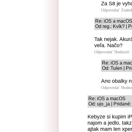
Za S8 je vyho
Odpovedať
Známk
Re: iOS a macO
Od reg.: Kvík? | 
Tak nejak. Akur
veľa. Načo?
Odpovedať
Hodnotiť:
Re: iOS a ma
Od: Tulen | Pr
Ano obalky na
Odpovedať
Hodno
Re: iOS a macOS
Od: ujo_ja | Pridané
Kebyze si kupim iP
najom a jedlo, takz
ajtak mam len xper