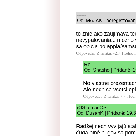
------
Od: MAJAK - neregistrovany
to znie ako zaujimava te
nevypalovania... mozno v
sa opicia po appla/sams
Odpovedať
Známka: -2.7
Hodnoti
Re: ------
Od: Shasho | Pridané: 1
No vlastne prezentacn
Ale nech sa vsetci op
Odpovedať
Známka: 7.7
Hodn
iOS a macOS
Od: DusanK | Pridané: 19.
Radšej nech vyvíjajú sta
čudá plné bugov sa poma