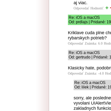
aj viac.
Odpovedať
Hodnotiť:
Re: iOS a macOS
Od: prdlajs | Pridané: 1
Kriklave cuda plne c
rybarskych potrieb?
Odpovedať
Známka: 6.0
Hodn
Re: iOS a macOS
Od: gertrudo | Pridané:
Klasicky hate, podobn
Odpovedať
Známka: -4.0
Hod
Re: iOS a macOS
Od: lilek | Pridané: 
sorry, ale posledn
vyvolani UIAlertVi
zakladnych funkcion