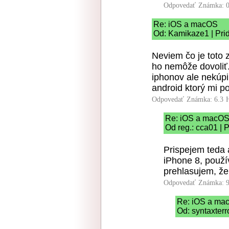
Odpovedať
Známka: 0
Re: iOS a macOS
Od: Kamikaze1 | Pri
Neviem čo je toto 
ho nemôže dovoliť.
iphonov ale nekúpi
android ktorý mi p
Odpovedať
Známka: 6.3
Re: iOS a macO
Od reg.: cca01 | 
Prispejem teda a
iPhone 8, použí
prehlasujem, že
Odpovedať
Známka: 9
Re: iOS a ma
Od: syntaxterr