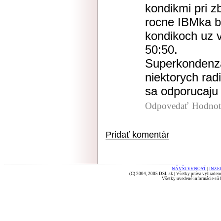
kondikmi pri zb
rocne IBMka b
kondikoch uz 
50:50.
Superkondenzat
niektorych rad
sa odporucaju 
Odpovedať
Hodnot
Pridať komentár
NÁVŠTEVNOSŤ
|
INZE
(C) 2004, 2005 DSL.sk | Všetky práva vyhradené
Všetky uvedené informácie sú b