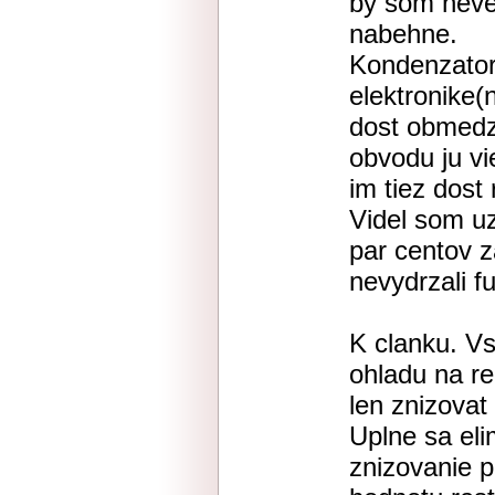
by som never
nabehne.
Kondenzatory
elektronike(
dost obmedz
obvodu ju vi
im tiez dost 
Videl som uz
par centov z
nevydrzali f
K clanku. Vs
ohladu na r
len znizovat
Uplne sa el
znizovanie p