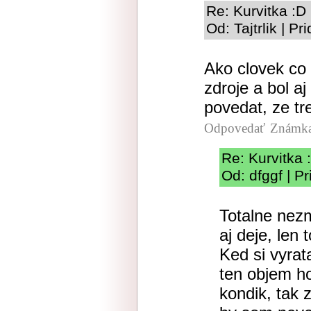
Re: Kurvitka :D
Od: Tajtrlik | P
Ako clovek co
zdroje a bol aj
povedat, ze tr
Odpovedať
Známka
Re: Kurvitka 
Od: dfggf | P
Totalne nezm
aj deje, len 
Ked si vyrat
ten objem ho
kondik, tak 