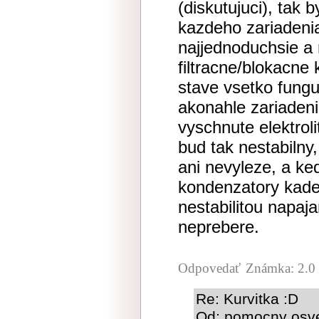
(diskutujuci), tak 
kazdeho zariadenia
najjednoduchsie a 
filtracne/blokacne
stave vsetko fungu
akonahle zariadeni
vyschnute elektroli
bud tak nestabilny
ani nevyleze, a ke
kondenzatory kade
nestabilitou napaja
neprebere.
Odpovedať
Známka: 2.0
Re: Kurvitka :D
Od: pomocny osvet