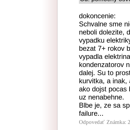
dokoncenie:
Schvalne sme nie
neboli dolezite, d
vypadku elektrik
bezat 7+ rokov b
vypadla elektrin
kondenzatorov n
dalej. Su to pros
kurvitka, a inak
ako dojst pocas 
uz nenabehne.
Blbe je, ze sa sp
failure...
Odpovedať
Známka: 2