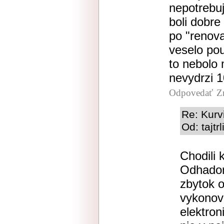
nepotrebu
boli dobre 
po "renova
veselo pou
to nebolo 
nevydrzi 1
Odpovedať
Z
Re: Kurv
Od: tajtr
Chodili 
Odhadom
zbytok o
vykonove
elektron