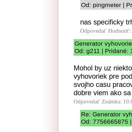
Od: pingmeter | P
nas specificky tr
Odpovedať
Hodnotiť
Generator vyhovori
Od: g211 | Pridané:
Mohol by uz niekt
vyhovoriek pre po
svojho casu pracov
dobre viem ako sa 
Odpovedať
Známka: 10.
Re: Generator vy
Od: 7756665875 |