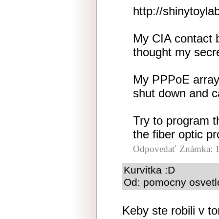
http://shinytoyl
My CIA contact 
thought my secre
My PPPoE array i
shut down and ca
Try to program t
the fiber optic pr
Odpovedať
Známka: 1
Kurvitka :D
Od: pomocny osvetlo
Keby ste robili v 