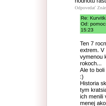
hodnotu ras
Odpovedať
Znám
Re: Kurvitk
Od: pomocn
15:23
Ten 7 roc
extrem. V 
vymenou k
rokoch...
Ale to boli
:)
Historia s
tym kratsi
ich menili
menej ako