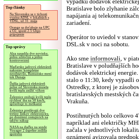
výpadku dodávok elektrickej
Top články
Bratislave bolo zlyhanie zá
napájania aj telekomunikač
Na Slovensku sa v tichosti
vypína ADSL v lokalitách s
VDSL, už 31. mája
zariadení.
Orange sa doťahuje na UPC
a O2, spustí 2.5 Gbps
pripojenie
Operátor to uviedol v stanov
DSL.sk v noci na sobotu.
Top správy
Alza nasadila dve novinky,
Ako sme
informovali
, v pia
jednu užitočnú a jednu
kontroverznú
Bratislave v poludňajších 
Maďarsko jadrovú elektráreň
nakoniec kompletne
dodávok elektrickej energie.
neodstavilo, Rumunsko mení
tok Dunaja
stalo o 11:30, kedy vypadli 
Ďalšia jadrová elektráreň
Ostredky, z ktorej je zásobo
južne od Slovenska musela
kvôli teplu znížiť výkon
bratislavských mestských ča
Železnice znižujú kvôli teplu
Vrakuňa.
rýchlosť iba na 50 km/h,
spôsobuje to meškanie
Železnice predávajú dve
tretiny lístkov elektronicky,
Postihnutých bolo celkovo 47
po donútení cestujúcich na
takýto nákup
napríklad ani električky MH
NASA na diaľku na sonde
začala v jednotlivých lokal
Voyager 2 úspešne znížila
spotrebu
oznámení avizovala predpokl