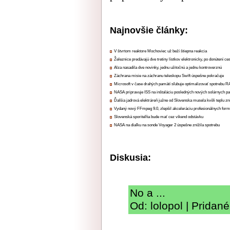
Najnovšie články:
V štvrtom reaktore Mochoviec už beží štiepna reakcia
Železnice predávajú dve tretiny lístkov elektronicky, po donútení ce
Alza nasadila dve novinky, jednu užitočnú a jednu kontroverznú
Záchrana misie na záchranu teleskopu Swift úspešne pokračuje
Microsoft v čase drahých pamätí sľubuje optimalizovať spotrebu
NASA pripravuje ISS na inštaláciu posledných nových solárnych p
Ďalšia jadrová elektráreň južne od Slovenska musela kvôli teplu zn
Vydaný nový FFmpeg 9.0, zlepšil akceleráciu profesionálnych form
Slovenská sporiteľňa bude mať cez víkend odstávku
NASA na diaľku na sonde Voyager 2 úspešne znížila spotrebu
Diskusia:
No a ...
Od: lolopol | Pridan