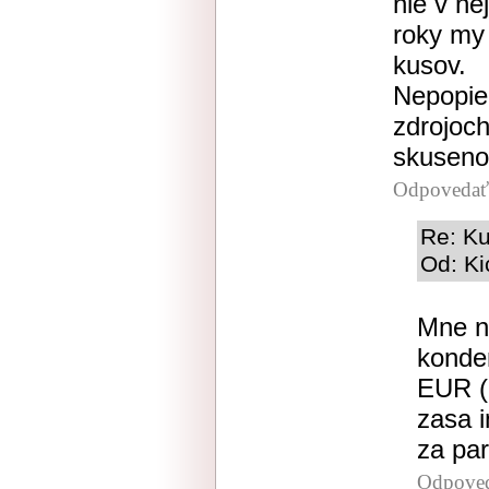
nie v n
roky my 
kusov.
Nepopie
zdrojoch
skusenos
Odpovedať
Re: Ku
Od: Ki
Mne na
konde
EUR (p
zasa 
za par
Odpove