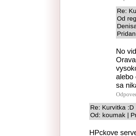
Re: Ku
Od reg
Denis
Pridan
No vid
Orava
vysok
alebo 
sa ni
Odpove
Re: Kurvitka :D
Od: koumak | P
HPckove serve