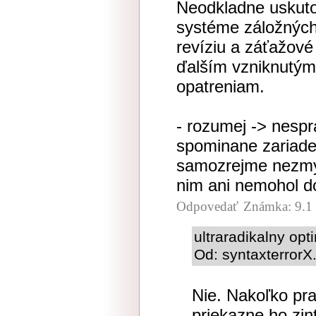
Neodkladne uskuto
systéme záložných
revíziu a záťažové
ďalším vzniknutý
opatreniam.
- rozumej -> nespra
spominane zariade
samozrejme nezmys
nim ani nemohol do
Odpovedať
Známka: 9.1
ultraradikalny op
Od: syntaxterrorX
Nie. Nakoľko pra
priekazne ho zin