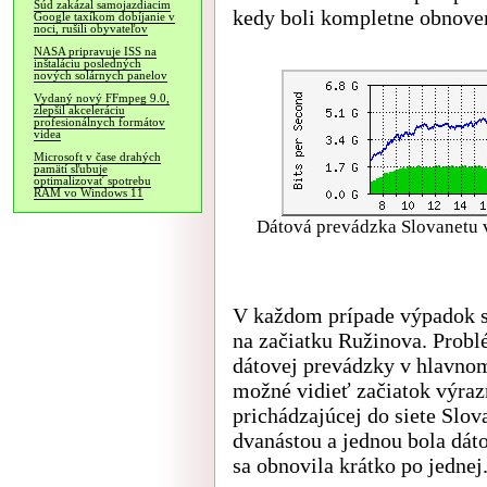
Súd zakázal samojazdiacim
kedy boli kompletne obnoven
Google taxíkom dobíjanie v
noci, rušili obyvateľov
NASA pripravuje ISS na
inštaláciu posledných
nových solárnych panelov
Vydaný nový FFmpeg 9.0,
zlepšil akceleráciu
profesionálnych formátov
videa
Microsoft v čase drahých
pamätí sľubuje
optimalizovať spotrebu
RAM vo Windows 11
Dátová prevádzka Slovanetu v 
V každom prípade výpadok sa
na začiatku Ružinova. Probl
dátovej prevádzky v hlavno
možné vidieť začiatok výraz
prichádzajúcej do siete Slo
dvanástou a jednou bola dát
sa obnovila krátko po jednej