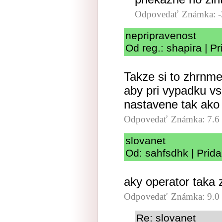
Odpovedať
Známka: -
nepripravenost
Od reg.: shapira | P
Takze si to zhrnme
aby pri vypadku vse
nastavene tak ako 
Odpovedať
Známka: 7.6
slovanet
Od: sahfsdhk | Prid
aky operator taka 
Odpovedať
Známka: 9.0
Re: slovanet