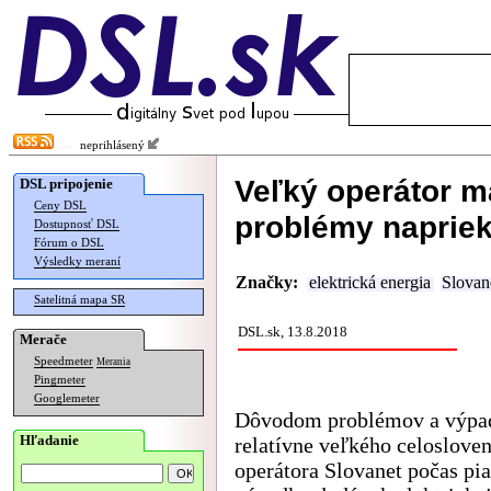
neprihlásený
Veľký operátor ma
DSL pripojenie
Ceny DSL
problémy napriek
Dostupnosť DSL
Fórum o DSL
Výsledky meraní
Značky:
elektrická energia
Slovan
Satelitná mapa SR
DSL.sk, 13.8.2018
Merače
Speedmeter
Merania
Pingmeter
Googlemeter
Dôvodom problémov a výpa
Hľadanie
relatívne veľkého celoslove
operátora Slovanet počas pi