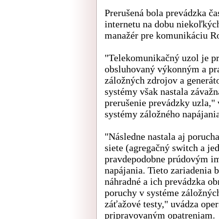
Prerušená bola prevádzka čas
internetu na dobu niekoľkýc
manažér pre komunikáciu R
"Telekomunikačný uzol je pr
obsluhovaný výkonným a pr
záložných zdrojov a generát
systémy však nastala závažná
prerušenie prevádzky uzla,"
systémy záložného napájania
"Následne nastala aj poruch
siete (agregačný switch a j
pravdepodobne prúdovým imp
napájania. Tieto zariadenia 
náhradné a ich prevádzka o
poruchy v systéme záložných
záťažové testy," uvádza op
pripravovaným opatreniam.