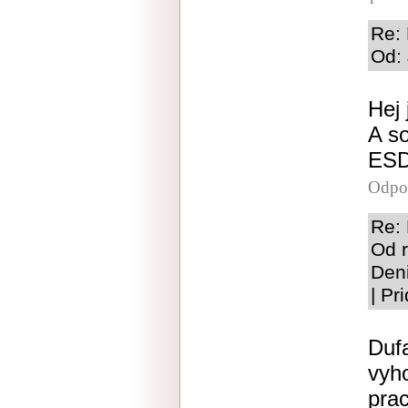
Re: 
Od: 
Hej 
A s
ESD
Odpo
Re: 
Od r
Den
| Pr
Duf
vyho
prac