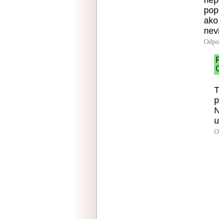
nep
pop
ako
nev
Odpo
T
p
N
u
O