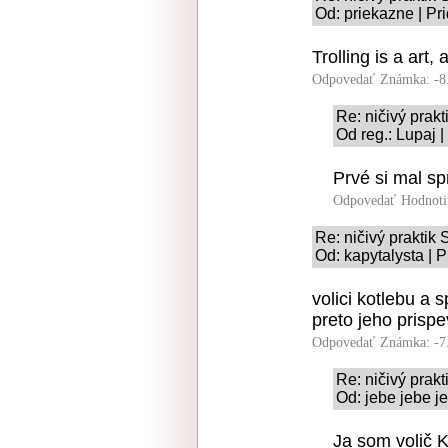
Od: priekazne | Pr
Trolling is a art
Odpovedať
Známka: -8
Re: ničivý pra
Od reg.: Lupaj 
Prvé si mal sp
Odpovedať
Hodnoti
Re: ničivý prakti
Od: kapytalysta | 
volici kotlebu a 
preto jeho prisp
Odpovedať
Známka: -7
Re: ničivý pra
Od: jebe jebe j
Ja som volič 