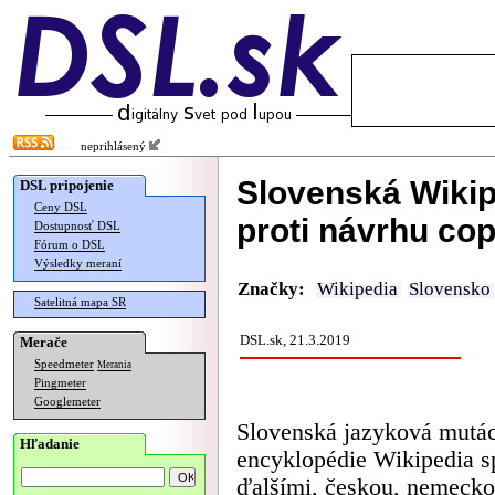
neprihlásený
Slovenská Wikipe
DSL pripojenie
Ceny DSL
proti návrhu co
Dostupnosť DSL
Fórum o DSL
Výsledky meraní
Značky:
Wikipedia
Slovensko
Satelitná mapa SR
DSL.sk, 21.3.2019
Merače
Speedmeter
Merania
Pingmeter
Googlemeter
Slovenská jazyková mutác
Hľadanie
encyklopédie Wikipedia s
ďalšími, českou, nemecko