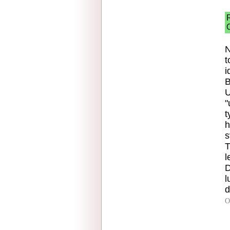
N
t
i
B
U
"
t
h
s
T
l
D
l
d
O