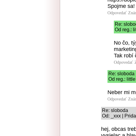
Spojme sa!
Odpovedať
Zná
Re: slob
Od reg.: l
No čo, tý
marketin
Tak robí 
Odpovedať
Re: sloboda
Od reg.: litt
Neber mi m
Odpovedať
Zná
Re: sloboda
Od: _xxx | Prid
hej, obcas tre
vysielac a hla