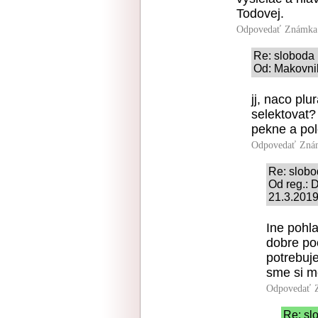
Todovej.
Odpovedať
Známka:
Re: sloboda
Od: Makovnik
jj, naco pl
selektova
pekne a pol
Odpovedať
Zná
Re: slob
Od reg.:
21.3.2019
Ine pohlad
dobre po
potrebuj
sme si m
Odpovedať
Re: sl