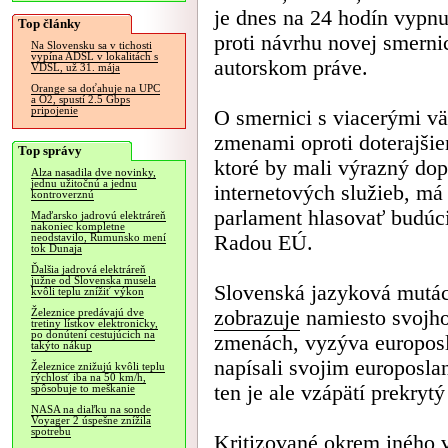
je dnes na 24 hodín vypnu
Top články
proti návrhu novej smern
Na Slovensku sa v tichosti
vypína ADSL v lokalitách s
autorskom práve.
VDSL, už 31. mája
Orange sa doťahuje na UPC
a O2, spustí 2.5 Gbps
pripojenie
O smernici s viacerými v
zmenami oproti doterajšie
Top správy
ktoré by mali výrazný do
Alza nasadila dve novinky,
jednu užitočnú a jednu
internetových služieb, m
kontroverznú
parlament hlasovať budúci
Maďarsko jadrovú elektráreň
nakoniec kompletne
Radou EÚ.
neodstavilo, Rumunsko mení
tok Dunaja
Ďalšia jadrová elektráreň
južne od Slovenska musela
Slovenská jazyková mutác
kvôli teplu znížiť výkon
zobrazuje
namiesto svojho
Železnice predávajú dve
tretiny lístkov elektronicky,
po donútení cestujúcich na
zmenách, vyzýva europosl
takýto nákup
napísali svojim europosl
Železnice znižujú kvôli teplu
rýchlosť iba na 50 km/h,
ten je ale vzápätí prekryt
spôsobuje to meškanie
NASA na diaľku na sonde
Voyager 2 úspešne znížila
spotrebu
Kritizované okrem iného v