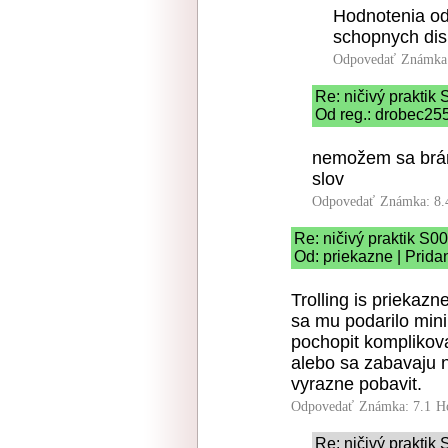
Hodnotenia od
schopnych dis
Odpovedať
Známka:
Re: ničivý prakti
Od reg.: drobec255
nemožem sa brán
slov
Odpovedať
Známka: 8.
Re: ničivý praktik S
Od: priekazne | Prida
Trolling is priekazn
sa mu podarilo min
pochopit komplikova
alebo sa zabavaju n
vyrazne pobavit.
Odpovedať
Známka: 7.1
H
Re: ničivý prakti