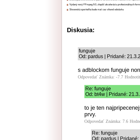
Vydaný nový FFmpeg 9.0, zlepšil akceleráciu profesionálnych form
Slovenská sporiteľňa bude mať cez víkend odstávku
Diskusia:
funguje
Od: pardus | Pridané: 21.3
s adblockom funguje no
Odpovedať
Známka: -7.7
Hodnoti
Re: funguje
Od: bt4w | Pridané: 21.3
to je ten najpripecene
prvy.
Odpovedať
Známka: 7.6
Hodn
Re: funguje
Od: pardus | Pridané: