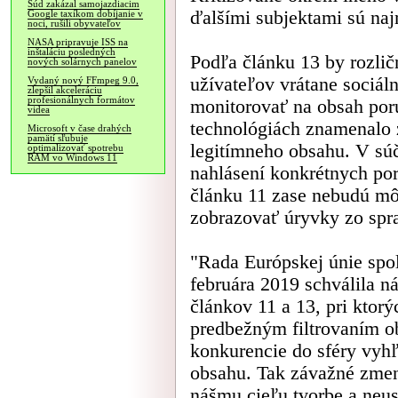
Súd zakázal samojazdiacim
ďalšími subjektami sú naj
Google taxíkom dobíjanie v
noci, rušili obyvateľov
NASA pripravuje ISS na
inštaláciu posledných
Podľa článku 13 by rozlič
nových solárnych panelov
užívateľov vrátane sociáln
Vydaný nový FFmpeg 9.0,
zlepšil akceleráciu
profesionálnych formátov
monitorovať na obsah poru
videa
technológiách znamenalo z
Microsoft v čase drahých
pamätí sľubuje
legitímneho obsahu. V súč
optimalizovať spotrebu
RAM vo Windows 11
nahlásení konkrétnych por
článku 11 zase nebudú mô
zobrazovať úryvky zo spr
"Rada Európskej únie spo
februára 2019 schválila n
článkov 11 a 13, pri ktor
predbežným filtrovaním ob
konkurencie do sféry vyh
obsahu. Tak závažné zme
nášmu cieľu tvorbe a neus