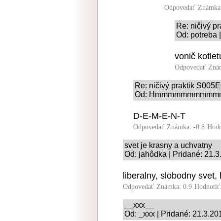
Odpovedať
Známka:
Re: ničivý p
Od: potreba 
vonič kotlet
Odpovedať
Znám
Re: ničivý praktik S005
Od: Hmmmmmmmmmmmmmm
D-E-M-E-N-T
Odpovedať
Známka: -0.8
Hodn
svet je krasny a uchvatny
Od: jahôdka | Pridané: 21.
liberalny, slobodny svet, 
Odpovedať
Známka: 0.9
Hodnotiť
__xxx__
Od: _xxx | Pridané: 21.3.20