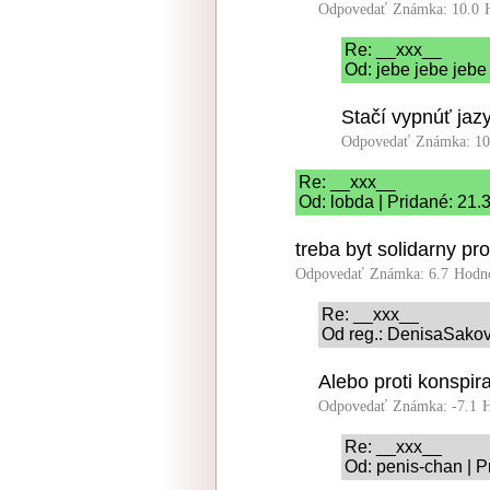
Odpovedať
Známka: 10.0
Re: __xxx__
Od: jebe jebe jebe
Stačí vypnúť jaz
Odpovedať
Známka: 10
Re: __xxx__
Od: lobda | Pridané: 21.
treba byt solidarny p
Odpovedať
Známka: 6.7
Hodn
Re: __xxx__
Od reg.: DenisaSako
Alebo proti konspi
Odpovedať
Známka: -7.1
H
Re: __xxx__
Od: penis-chan | P