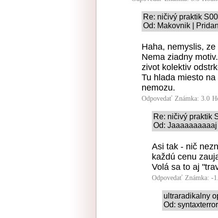
Re: ničivý praktik S
Od: Makovnik | Prida
Haha, nemyslis, ze
Nema ziadny motiv.
zivot kolektiv odstr
Tu hlada miesto na 
nemozu.
Odpovedať
Známka: 3.0
H
Re: ničivý prakti
Od: Jaaaaaaaaaaj 
Asi tak - nič ne
každú cenu zauja
Volá sa to aj "trav
Odpovedať
Známka: -1
ultraradikalny 
Od: syntaxterro