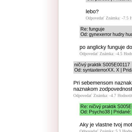
lebo?
Odpovedať
Známka: -7.5
H
Re: funguje
Od: gynexerror hudry hud
po anglicky funguje d
Odpovedať
Známka: -4.5
Hodn
ničivý praktik S005E00117
Od: syntaxterrorXX. X | Pri
Pri sebemensom naznaku 
naznakom zodpovednosti 
Odpovedať
Známka: -4.7
Hodnoti
Re: ničivý praktik S005
Od: Psycho38 | Pridané:
Aky je vlastne tvoj mot
Odpovedať
Známka: 5.3
Hodn