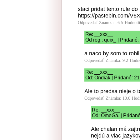
staci pridat tento rule d
https://pastebin.com/V
Odpovedať
Známka: -6.5
Hodnoti
Re: __xxx__
Od reg.: quix_ | Pridané
a naco by som to robil
Odpovedať
Známka: 9.2
Hodn
Re: __xxx__
Od: Ondiak | Pridané: 2
Ale to predsa nieje o 
Odpovedať
Známka: 10.0
Hod
Re: __xxx__
Od: OmeGa. | Pridané
Ale chalan má zajtr
nejdú a viac jazyko