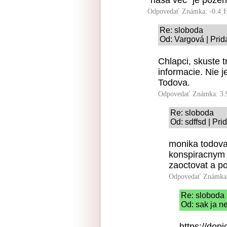
"nasa vec" je pozehn
Odpovedať
Známka: -0.4
H
Re: sloboda
Od: Vargová | Prid
Chlapci, skuste t
informacie. Nie 
Todova.
Odpovedať
Známka: 3.
Re: sloboda
Od: sdffsd | Pr
monika todova
konspiracnym 
zaoctovat a p
Odpovedať
Známka:
Re: sloboda
Od: sak ja n
https://dop