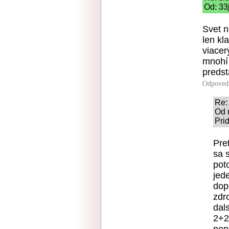
Od: 33
Svet n
len kl
viacer
mnohí 
predst
Odpoved
Re:
Od 
Pri
Pre
sa s
pot
jed
dop
zdro
dal
2+2