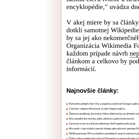
encyklopédie," uvádza dn
V akej miere by sa články
dotkli samotnej Wikipedie
by sa jej ako nekomerčnéh
Organizácia Wikimedia Fo
každom prípade návrh
ne
článkom a celkovo by pod
informácií.
Najnovšie články:
Rumunsko potopilo štyri člny a úspešne zvýšilo tok Dunaja k jadrov
V štvrtom reaktore Mochoviec už beží štiepna reakcia
Železnice predávajú dve tretiny lístkov elektronicky, po donútení ce
Alza nasadila dve novinky, jednu užitočnú a jednu kontroverznú
Záchrana misie na záchranu teleskopu Swift úspešne pokračuje
Microsoft v čase drahých pamätí sľubuje optimalizovať spotrebu
NASA pripravuje ISS na inštaláciu posledných nových solárnych p
Ďalšia jadrová elektráreň južne od Slovenska musela kvôli teplu zn