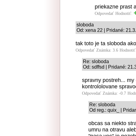
priekazne prast 
Odpovedať
Hodnotiť:
sloboda
Od: xena 22 | Pridané: 21.
tak toto je ta sloboda ak
Odpovedať
Známka: 3.6
Hodnotiť
Re: sloboda
Od: sdffsd | Pridané: 21
spravny postreh... my
kontrololovane spravo
Odpovedať
Známka: -0.7
Hodn
Re: sloboda
Od reg.: quix_ | Prid
obcas sa niekto strat
umru na otravu aleb