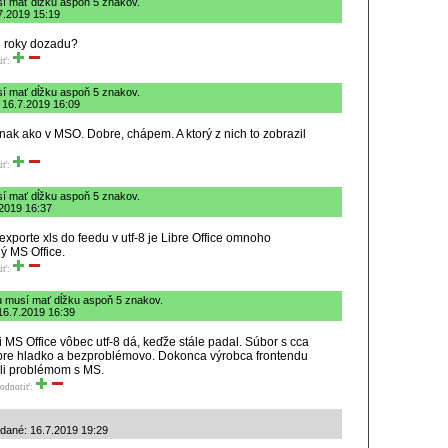
sí mať dĺžku aspoň 5 znakov.
.7.2019 15:19
 3 roky dozadu?
iť:
sí mať dĺžku aspoň 5 znakov.
 16.7.2019 16:09
nak ako v MSO. Dobre, chápem. A ktorý z nich to zobrazil
iť:
sí mať dĺžku aspoň 5 znakov.
.2019 16:37
xporte xls do feedu v utf-8 je Libre Office omnoho
ný MS Office.
iť:
u musí mať dĺžku aspoň 5 znakov.
 16.7.2019 16:39
 MS Office vôbec utf-8 dá, keďže stále padal. Súbor s cca
bre hladko a bezproblémovo. Dokonca výrobca frontendu
li problémom s MS.
odnotiť:
idané: 16.7.2019 19:29