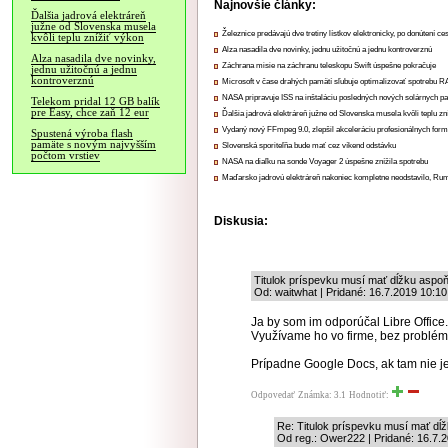
Najnovšie články:
Ďalšia jadrová elektráreň
južne od Slovenska musela
Železnice predávajú dve tretiny lístkov elektronicky, po donútení ce
kvôli teplu znížiť výkon
Alza nasadila dve novinky, jednu užitočnú a jednu kontroverznú
Alza nasadila dve novinky,
Záchrana misie na záchranu teleskopu Swift úspešne pokračuje
jednu užitočnú a jednu
kontroverznú
Microsoft v čase drahých pamätí sľubuje optimalizovať spotrebu
NASA pripravuje ISS na inštaláciu posledných nových solárnych p
Telekom pridal 12 GB balík
pre Easy, chce zaň 12 eur
Ďalšia jadrová elektráreň južne od Slovenska musela kvôli teplu zn
Vydaný nový FFmpeg 9.0, zlepšil akceleráciu profesionálnych form
Spustená výroba flash
pamäte s novým najvyšším
Slovenská sporiteľňa bude mať cez víkend odstávku
počtom vrstiev
NASA na diaľku na sonde Voyager 2 úspešne znížila spotrebu
Maďarsko jadrovú elektráreň nakoniec kompletne neodstavilo, Ru
Diskusia:
Titulok príspevku musí mať dĺžku aspoň
Od: waitwhat | Pridané: 16.7.2019 10:10
Ja by som im odporúčal Libre Office.
Využívame ho vo firme, bez problém
Prípadne Google Docs, ak tam nie j
Odpovedať
Známka: 3.1
Hodnotiť:
Re: Titulok príspevku musí mať dĺ
Od reg.: Ower222 | Pridané: 16.7.