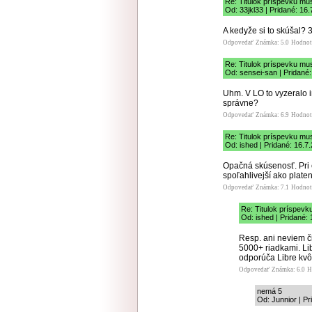
Re: Titulok príspevku mu
Od: 33jkl33 | Pridané: 16
A kedyže si to skúšal?
Odpovedať
Známka: 5.0
Hodnot
Re: Titulok príspevku mu
Od: sensei-san | Pridané:
Uhm. V LO to vyzeralo i
správne?
Odpovedať
Známka: 6.9
Hodnot
Re: Titulok príspevku mu
Od: ished | Pridané: 16.7
Opačná skúsenosť. Pri e
spoľahlivejší ako plate
Odpovedať
Známka: 7.1
Hodnot
Re: Titulok príspevk
Od: ished | Pridané:
Resp. ani neviem či
5000+ riadkami. Li
odporúča Libre kvô
Odpovedať
Známka: 6.0
H
nemá 5
Od: Junnior | Pr