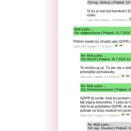
Od reg.: lamka1 | Pridané: 16
Ty by si mal byt byrokrat v 
riziko.
Odpovedať
Známka: -6.4
Hodnotiť:
Moft a jeho ....
Od: citajtepozorne | Pridané: 16.7.2019 
Pritom vsade sa chvalia ako GDPR c
Odpovedať
Známka: 4.7
Hodnotiť:
Re: Moft a jeho ....
Od: McUH | Pridané: 16.7.2019 12
To možno aj sú. Tu ale ide o de
prísnejšie požiadavky.
Odpovedať
Známka: 8.3
Hodnotiť:
Re: Moft a jeho ....
Od: Hmmmmmmmmm | Pridané: 16.
GDPR to urcite. Ked im poslem
tak vypnu telemetriu ? Lebo ta 
Ved to je podstatou GDPR, ze j
jednak na tvoju ziadost oni povi
Odpovedať
Známka: 6.9
Hodnotiť:
Re: Moft a jeho ....
Od: reg.: Houston | Pridané: 1