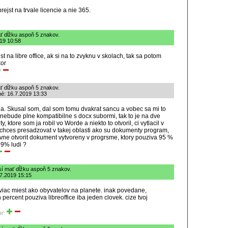
ejst na trvale licencie a nie 365.
ť dĺžku aspoň 5 znakov.
019 10:58
jst na libre office, ak si na to zvyknu v skolach, tak sa potom
kor
ť dĺžku aspoň 5 znakov.
 16.7.2019 13:33
nda. Skusal som, dal som tomu dvakrat sancu a vobec sa mi to
o nebude plne kompatibilne s docx subormi, tak to je na dve
 ktore som ja robil vo Worde a niekto to otvoril, ci vytlacil v
ko chces presadzovat v takej oblasti ako su dokumenty program,
vne otvorit dokument vytvoreny v progrsme, ktory pouziva 95 %
99% ludi ?
sí mať dĺžku aspoň 5 znakov.
.7.2019 15:15
 viac miest ako obyvatelov na planete. inak povedane,
percent pouziva libreoffice iba jeden clovek. cize tvoj
iť: