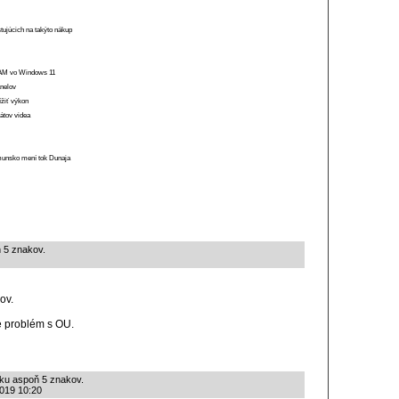
stujúcich na takýto nákup
 RAM vo Windows 11
anelov
ížiť výkon
átov videa
munsko mení tok Dunaja
 5 znakov.
ov.
e problém s OU.
žku aspoň 5 znakov.
2019 10:20