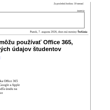
Za poslednú hodinu: 59 meraní
inzercia
Piatok, 7. augusta 2026, dnes má meniny
Štefánia
môžu používať Office 365,
ných údajov študentov
o
ka Office 365
 Google a Apple
dľa úradu na
ko