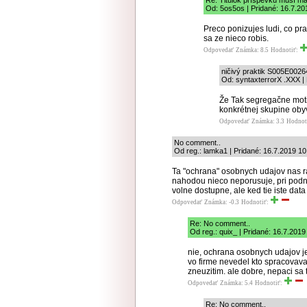
Re: Titulok príspevku musí ma
Od: 5os5os | Pridané: 16.7.20
Preco ponizujes ludi, co pra
sa ze nieco robis.
Odpovedať
Známka: 8.5
Hodnotiť:
ničivý praktik S005E0026
Od: syntaxterrorX .XXX | 
Že Tak segregačne moti
konkrétnej skupine obyv
Odpovedať
Známka: 3.3
Hodnot
No comment..
Od reg.: lamka1 | Pridané: 16.7.2019 10
Ta "ochrana" osobnych udajov nas ra
nahodou nieco neporusuje, pri podni
volne dostupne, ale ked tie iste data 
Odpovedať
Známka: -0.3
Hodnotiť:
Re: No comment..
Od reg.: quix_ | Pridané: 16.7.2019
nie, ochrana osobnych udajov je 
vo firme nevedel kto spracovava
zneuzitim. ale dobre, nepaci sa 
Odpovedať
Známka: 5.4
Hodnotiť:
Re: No comment..