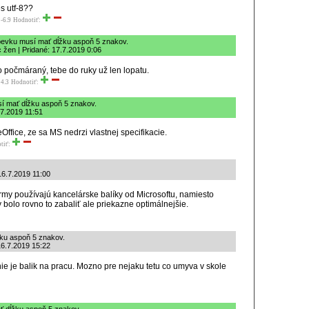
es utf-8??
-6.9
Hodnotiť:
spevku musí mať dĺžku aspoň 5 znakov.
 žen | Pridané: 17.7.2019 0:06
o počmáraný, tebe do ruky už len lopatu.
4.3
Hodnotiť:
sí mať dĺžku aspoň 5 znakov.
.7.2019 11:51
eOffice, ze sa MS nedrzi vlastnej specifikacie.
tiť:
16.7.2019 11:00
irmy používajú kancelárske balíky od Microsoftu, namiesto
olo rovno to zabaliť ale priekazne optimálnejšie.
žku aspoň 5 znakov.
16.7.2019 15:22
o nie je balik na pracu. Mozno pre nejaku tetu co umyva v skole