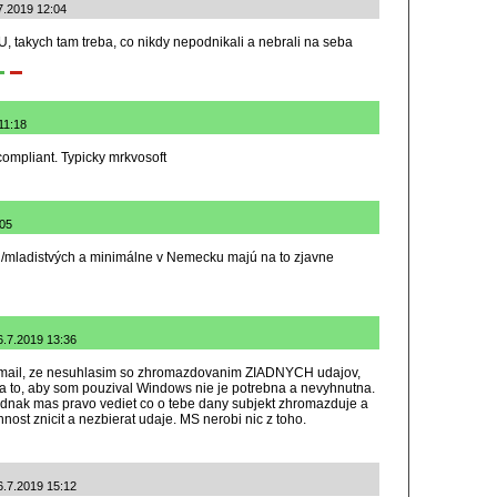
.7.2019 12:04
EU, takych tam treba, co nikdy nepodnikali a nebrali na seba
11:18
ompliant. Typicky mrkvosoft
:05
ti/mladistvých a minimálne v Nemecku majú na to zjavne
7.2019 13:36
 mail, ze nesuhlasim so zhromazdovanim ZIADNYCH udajov,
na to, aby som pouzival Windows nie je potrebna a nevyhnutna.
ednak mas pravo vediet co o tebe dany subjekt zhromazduje a
nnost znicit a nezbierat udaje. MS nerobi nic z toho.
6.7.2019 15:12