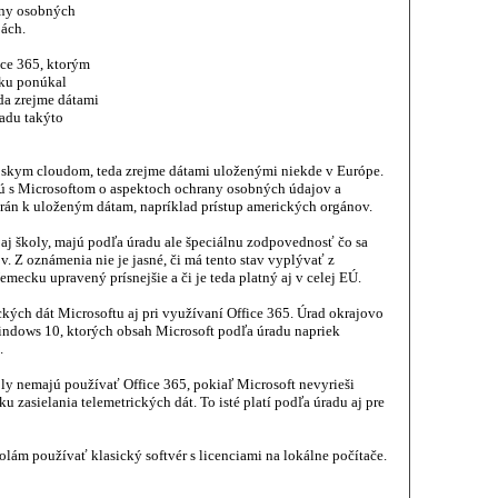
any osobných
bách.
ice 365, ktorým
oku ponúkal
da zrejme dátami
adu takýto
pskym cloudom, teda zrejme dátami uloženými niekde v Európe.
jú s Microsoftom o aspektoch ochrany osobných údajov a
strán k uloženým dátam, napríklad prístup amerických orgánov.
 aj školy, majú podľa úradu ale špeciálnu zodpovednosť čo sa
 Z oznámenia nie je jasné, či má tento stav vyplývať z
mecku upravený prísnejšie a či je teda platný aj v celej EÚ.
kých dát Microsoftu aj pri využívaní Office 365. Úrad okrajovo
Windows 10, ktorých obsah Microsoft podľa úradu napriek
.
y nemajú používať Office 365, pokiaľ Microsoft nevyrieši
ku zasielania telemetrických dát. To isté platí podľa úradu aj pre
lám používať klasický softvér s licenciami na lokálne počítače.