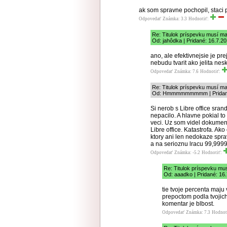
ak som spravne pochopil, staci pr
Odpovedať
Známka: 3.3
Hodnotiť:
Re: Titulok príspevku musí ma
Od: jahôdka | Pridané: 16.7.2
ano, ale efektivnejsie je pre
nebudu tvarit ako jelita nes
Odpovedať
Známka: 7.6
Hodnotiť:
Re: Titulok príspevku musí ma
Od: Hmmmmmmmmm | Pridané:
Si nerob s Libre office sra
nepacilo. A hlavne pokial t
veci. Uz som videl dokumenty,
Libre office. Katastrofa. A
ktory ani len nedokaze spra
a na serioznu lracu 99,999
Odpovedať
Známka: -5.2
Hodnotiť:
Re: Titulok príspevku mu
Od: aaadko | Pridané: 16
tie tvoje percenta maju
prepoctom podla tvojich 
komentar je blbost.
Odpovedať
Známka: 7.3
Hodnot