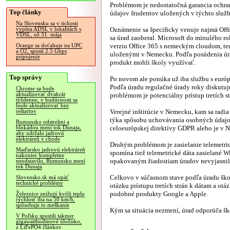
Problémom je nedostatočná garancia ochr
Top články
údajov študentov uložených v týchto služ
Na Slovensku sa v tichosti
Oznámenie sa špecificky venuje najmä Off
vypína ADSL v lokalitách s
VDSL, už 31. mája
sa úrad zaoberal. Microsoft do minulého r
verziu Office 365 s nemeckým cloudom, te
Orange sa doťahuje na UPC
a O2, spustí 2.5 Gbps
uloženými v Nemecku. Podľa posúdenia úr
pripojenie
produkt mohli školy využívať.
Top správy
Po novom ale ponúka už iba službu s euró
Podľa úradu regulačné úrady roky diskutu
Chrome sa bude
aktualizovať dvakrát
problémom je potenciálny prístup tretích 
týždenne, v budúcnosti sa
bude aktualizovať bez
Verejné inštitúcie v Nemecku, kam sa radia
reštartov
týka spôsobu uchovávania osobných údajov.
Rumunsko odstrelmi a
celoeurópskej direktívy GDPR alebo je v Ne
blokádou mení tok Dunaja,
aby udržalo jadrovú
elektráreň v chode
Druhým problémom je zasielanie telemetric
Maďarsko jadrovú elektráreň
spomína tiež telemetrické dáta zasielané 
nakoniec kompletne
opakovaným žiadostiam úradov nevyjasnil
neodstavilo, Rumunsko mení
tok Dunaja
Celkovo v súčasnom stave podľa úradu škol
Slovensko.sk má opäť
technické problémy
otázku prístupu tretích strán k dátam a otáz
podobné produkty Google a Apple.
Železnice znižujú kvôli teplu
rýchlosť iba na 50 km/h,
spôsobuje to meškanie
Kým sa situácia nezmení, úrad odporúča ško
V Poľsku spustili takmer
gigawatthodinové úložisko,
z LiFePO4 článkov