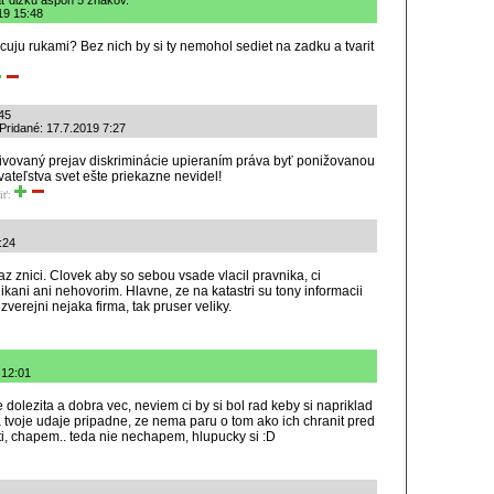
ť dĺžku aspoň 5 znakov.
19 15:48
cuju rukami? Bez nich by si ty nemohol sediet na zadku a tvarit
45
Pridané: 17.7.2019 7:27
vovaný prejav diskriminácie upieraním práva byť ponižovanou
ateľstva svet ešte priekazne nevidel!
iť:
:24
z znici. Clovek aby so sebou vsade vlacil pravnika, ci
kani ani nehovorim. Hlavne, ze na katastri su tony informacii
zverejni nejaka firma, tak pruser veliky.
 12:01
dolezita a dobra vec, neviem ci by si bol rad keby si napriklad
 tvoje udaje pripadne, ze nema paru o tom ako ich chranit pred
ti, chapem.. teda nie nechapem, hlupucky si :D