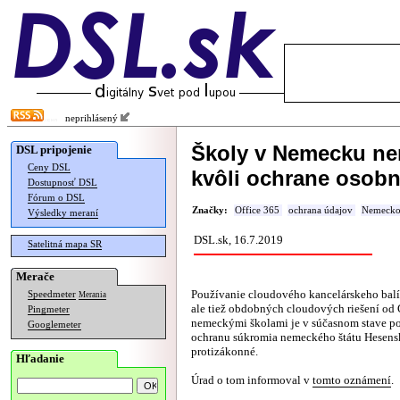
neprihlásený
Školy v Nemecku ne
DSL pripojenie
Ceny DSL
kvôli ochrane osob
Dostupnosť DSL
Fórum o DSL
Značky:
Office 365
ochrana údajov
Nemeck
Výsledky meraní
DSL.sk, 16.7.2019
Satelitná mapa SR
Merače
Používanie cloudového kancelárskeho balí
Speedmeter
Merania
ale tiež obdobných cloudových riešení od
Pingmeter
nemeckými školami je v súčasnom stave po
Googlemeter
ochranu súkromia nemeckého štátu Hesens
protizákonné.
Hľadanie
Úrad o tom informoval v
tomto oznámení
.