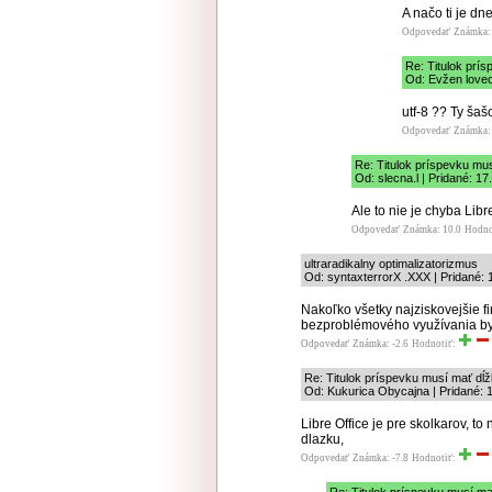
A načo ti je dn
Odpovedať
Známka: 
Re: Titulok prí
Od: Evžen lovec
utf-8 ?? Ty šaš
Odpovedať
Známka: 
Re: Titulok príspevku mu
Od: slecna.l | Pridané: 17
Ale to nie je chyba Libr
Odpovedať
Známka: 10.0
Hodno
ultraradikalny optimalizatorizmus
Od: syntaxterrorX .XXX | Pridané: 
Nakoľko všetky najziskovejšie f
bezproblémového využívania by b
Odpovedať
Známka: -2.6
Hodnotiť:
Re: Titulok príspevku musí mať dĺ
Od: Kukurica Obycajna | Pridané: 
Libre Office je pre skolkarov, t
dlazku,
Odpovedať
Známka: -7.8
Hodnotiť: