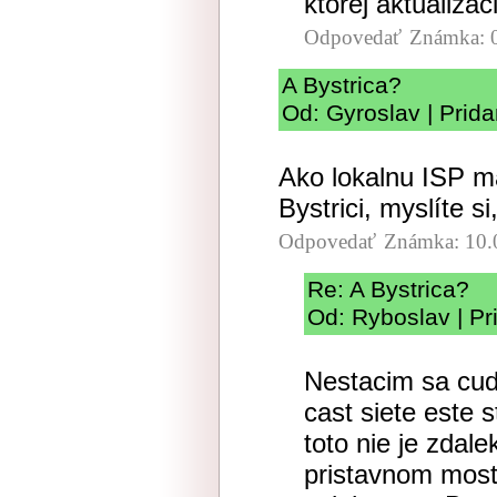
ktorej aktualizac
Odpovedať
Známka: 
A Bystrica?
Od: Gyroslav | Prid
Ako lokalnu ISP m
Bystrici, myslíte s
Odpovedať
Známka: 10.
Re: A Bystrica?
Od: Ryboslav | Pr
Nestacim sa cud
cast siete este 
toto nie je zdal
pristavnom most