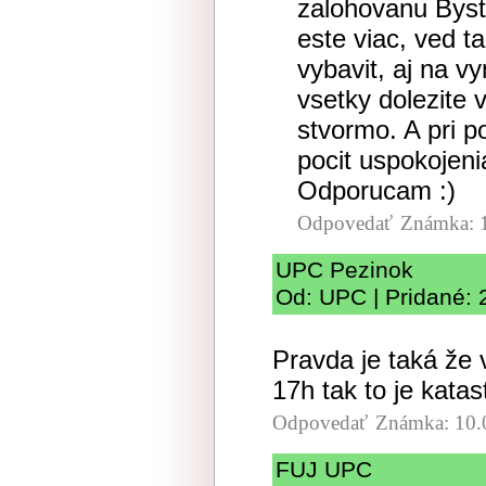
zalohovanu Bystr
este viac, ved 
vybavit, aj na 
vsetky dolezite 
stvormo. A pri 
pocit uspokojeni
Odporucam :)
Odpovedať
Známka: 
UPC Pezinok
Od: UPC | Pridané: 
Pravda je taká že 
17h tak to je kata
Odpovedať
Známka: 10.
FUJ UPC