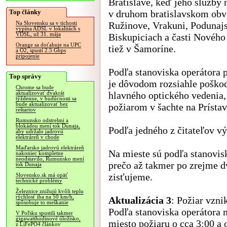
Bratislave, keď jeho služby
Top články
v druhom bratislavskom obv
Ružinove, Vrakuni, Podunaj
Na Slovensku sa v tichosti
vypína ADSL v lokalitách s
VDSL, už 31. mája
Biskupiciach a časti Nového
Orange sa doťahuje na UPC
tiež v Šamoríne.
a O2, spustí 2.5 Gbps
pripojenie
Podľa stanoviska operátora 
Top správy
je dôvodom rozsiahle poško
Chrome sa bude
hlavného optického vedenia
aktualizovať dvakrát
týždenne, v budúcnosti sa
bude aktualizovať bez
požiarom v šachte na Prísta
reštartov
Rumunsko odstrelmi a
blokádou mení tok Dunaja,
Podľa jedného z čitateľov vý
aby udržalo jadrovú
elektráreň v chode
Maďarsko jadrovú elektráreň
Na mieste sú podľa stanovis
nakoniec kompletne
neodstavilo, Rumunsko mení
prečo až takmer po zrejme d
tok Dunaja
zisťujeme.
Slovensko.sk má opäť
technické problémy
Železnice znižujú kvôli teplu
rýchlosť iba na 50 km/h,
Aktualizácia 3
: Požiar vzni
spôsobuje to meškanie
Podľa stanoviska operátora 
V Poľsku spustili takmer
gigawatthodinové úložisko,
miesto požiaru o cca 3:00 a 
z LiFePO4 článkov