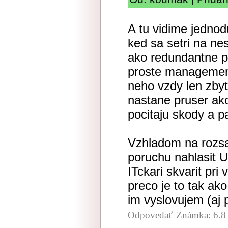
A tu vidime jedno
ked sa setri na n
ako redundantne p
proste management
neho vzdy len zby
nastane pruser ako
pocitaju skody a p
Vzhladom na rozsa
poruchu nahlasit
ITckari skvarit pri
preco je to tak ako
im vyslovujem (aj 
Odpovedať
Známka: 6.8