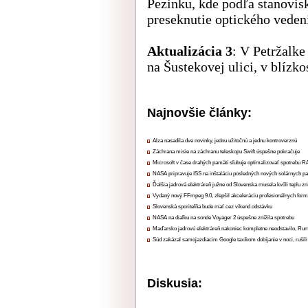
Pezinku, kde podľa stanovi
preseknutie optického veden
Aktualizácia 3
: V Petržalke
na Šustekovej ulici, v blízko
Najnovšie články:
Alza nasadila dve novinky, jednu užitočnú a jednu kontroverznú
Záchrana misie na záchranu teleskopu Swift úspešne pokračuje
Microsoft v čase drahých pamätí sľubuje optimalizovať spotrebu
NASA pripravuje ISS na inštaláciu posledných nových solárnych p
Ďalšia jadrová elektráreň južne od Slovenska musela kvôli teplu zn
Vydaný nový FFmpeg 9.0, zlepšil akceleráciu profesionálnych form
Slovenská sporiteľňa bude mať cez víkend odstávku
NASA na diaľku na sonde Voyager 2 úspešne znížila spotrebu
Maďarsko jadrovú elektráreň nakoniec kompletne neodstavilo, Ru
Súd zakázal samojazdiacim Google taxíkom dobíjanie v noci, rušili
Diskusia: