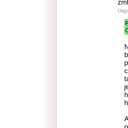
zml
Odp
O
N
b
p
c
t
j
h
h
A
o