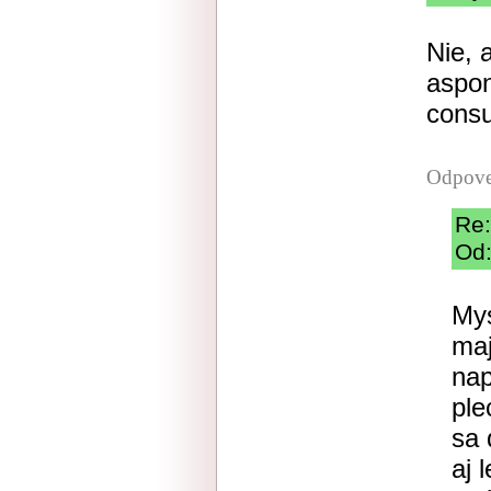
Nie, 
aspon
cons
Odpove
Re:
Od:
Mys
maj
nap
ple
sa 
aj 