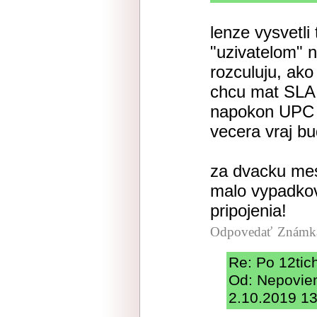
lenze vysvetl
"uzivatelom" 
rozculuju, ako
chcu mat SLA, 
napokon UPC v
vecera vraj bu
za dvacku mes
malo vypadkov 
pripojenia!
Odpovedať
Známka
Re: Po 12tic
Od: Nepoviem
2.10.2019 13