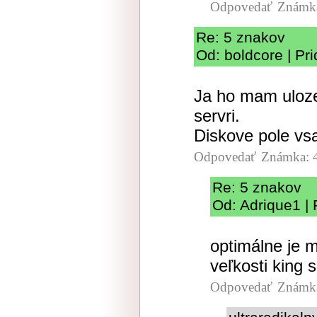
Odpovedať
Známka
Re: 5 znakov
Od: boldcore | Pr
Ja ho mam uloze
servri.
Diskove pole vsa
Odpovedať
Známka: 
Re: 5 znakov
Od: Adrique1 | 
optimálne je m
veľkosti king 
Odpovedať
Známka