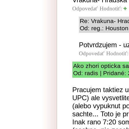
Odpovedať
Hodnotiť:
Re: Vrakuna- Hrad
Od: reg.: Houston
Potvrdzujem - uz 
Odpovedať
Hodnotiť
Ako zhori opticka s
Od: radis | Pridané:
Pracujem taktiez 
UPC) ale vysvetlit
(alebo vypuknut poz
sachte... Toto je 
Inak rano 7:20 so