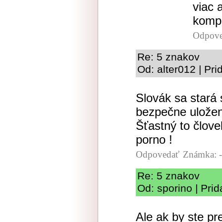
viac 
komp
Odpove
Re: 5 znakov
Od: alter012 | Pr
Slovák sa stará
bezpečne uložen
Šťastný to člove
porno !
Odpovedať
Známka: -
Re: 5 znakov
Od: sporino | Pri
Ale ak by ste pr