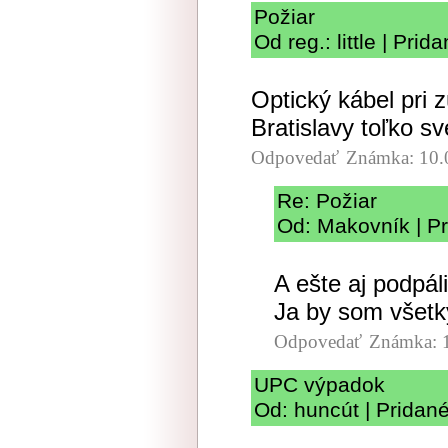
Požiar
Od reg.: little | Pri
Optický kábel pri 
Bratislavy toľko sv
Odpovedať
Známka: 10.
Re: Požiar
Od: Makovník | Pr
A ešte aj podpáli
Ja by som všetky
Odpovedať
Známka: 
UPC výpadok
Od: huncút | Pridan