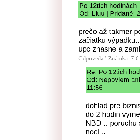
Po 12tich hodinách
Od: Lluu | Pridané: 
prečo až takmer p
začiatku výpadku..
upc zhasne a zamkn
Odpovedať
Známka: 7.6
Re: Po 12tich ho
Od: Nepoviem ani 
11:56
dohlad pre bizni
do 2 hodin vyme
NBD .. poruchu 
noci ..