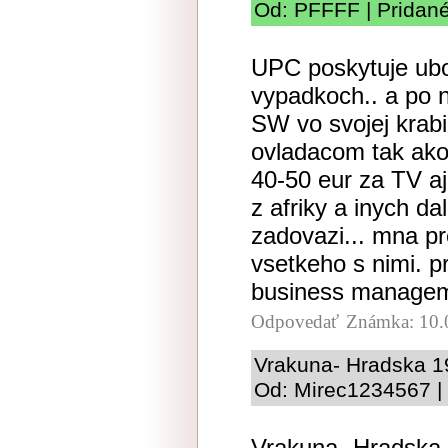
Od: PFFFF | Pridané
UPC poskytuje ubo
vypadkoch.. a po 
SW vo svojej krabi
ovladacom tak ako 
40-50 eur za TV aj
z afriky a inych da
zadovazi... mna pr
vsetkeho s nimi. p
business manageme
Odpovedať
Známka: 10.
Vrakuna- Hradska 19
Od: Mirec1234567 | 
Vrakuna- Hradska 