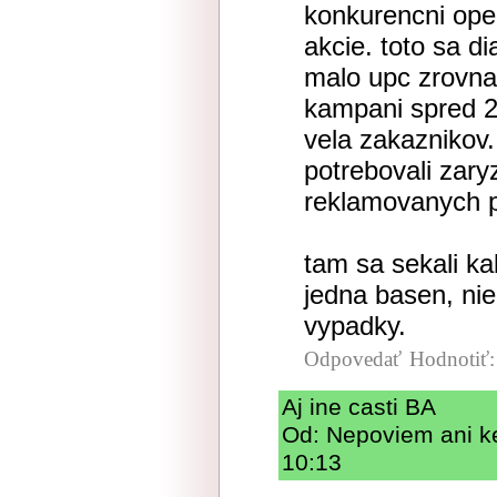
konkurencni oper
akcie. toto sa di
malo upc zrovna
kampani spred 2 
vela zakaznikov.
potrebovali zar
reklamovanych 
tam sa sekali k
jedna basen, nie
vypadky.
Odpovedať
Hodnotiť
Aj ine casti BA
Od: Nepoviem ani ke
10:13