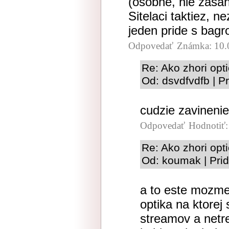
(osobne, nie zasa
Sitelaci taktiez, n
jeden pride s bagr
Odpovedať
Známka: 10.
Re: Ako zhori opt
Od: dsvdfvdfb | P
cudzie zavinenie
Odpovedať
Hodnotiť
Re: Ako zhori opt
Od: koumak | Pri
a to este mozme
optika na ktorej
streamov a netr