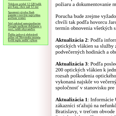
požiaru a dokumentovanie mi
Telekom pridal 12 GB balík
pre Easy, chce zaň 12 eur
Spustená výroba flash
Porucha bude zrejme vyžadov
pamäte s novým najvyšším
počtom vrstiev
chvíli tak podľa hovorcu Ja
Súd zakázal samojazdiacim
Google taxíkom dobíjanie v
termín obnovenia všetkých s
noci, rušili obyvateľov
Ďalšia jadrová elektráreň
južne od Slovenska musela
Aktualizácia 2
: Podľa info
kvôli teplu znížiť výkon
optických vlákien sa služby
podvečerných hodinách a obn
Aktualizácia 3
: Podľa posle
200 optických vlákien k je
rozsah poškodenia optického
vykonaná najskôr vo večerný
spoločnosť v stanovisku pre
Aktualizácia 1
: Informácie
zákazníci sťažujú na nefunkč
Bratislavy, v treťom obvode 