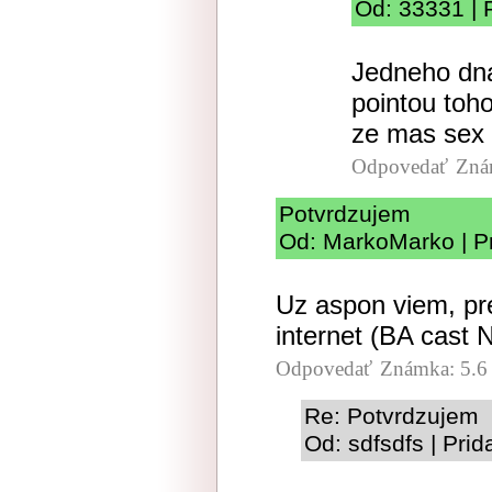
Od: 33331 | 
Jedneho dna
pointou toh
ze mas sex 
Odpovedať
Zná
Potvrdzujem
Od: MarkoMarko | P
Uz aspon viem, pr
internet (BA cast 
Odpovedať
Známka: 5.6
Re: Potvrdzujem
Od: sdfsdfs | Pri