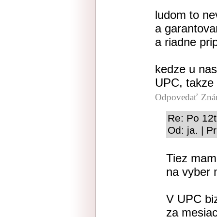
ludom to nev
a garantovan
a riadne pripl
kedze u nas
UPC, takze 
Odpovedať
Zná
Re: Po 12t
Od: ja. | 
Tiez mam
na vyber
V UPC biz
za mesiac