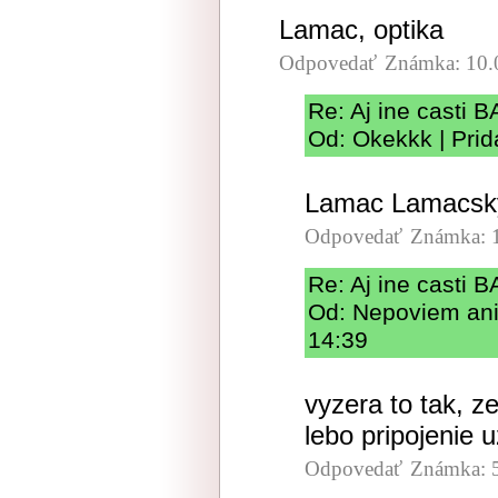
Lamac, optika
Odpovedať
Známka: 10.
Re: Aj ine casti B
Od: Okekkk | Prid
Lamac Lamacsk
Odpovedať
Známka: 
Re: Aj ine casti B
Od: Nepoviem ani 
14:39
vyzera to tak, ze
lebo pripojenie 
Odpovedať
Známka: 