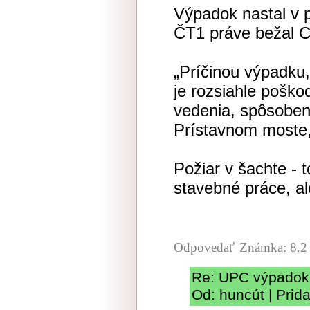
Výpadok nastal v p
ČT1 práve bežal 
„Príčinou výpadku,
je rozsiahle poško
vedenia, spôsoben
Prístavnom moste
Požiar v šachte - 
stavebné práce, a
Odpovedať
Známka: 8.2
Re: UPC výpadok
Od: huncút | Prid