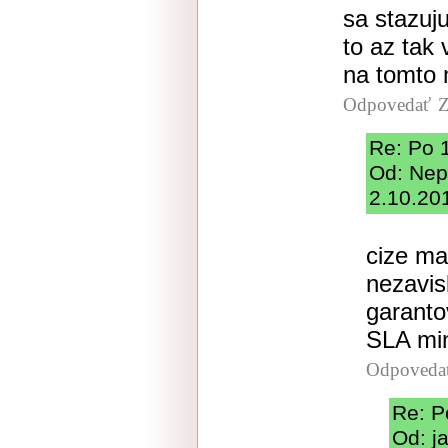
sa stazuju
to az tak v
na tomto 
Odpovedať
Z
Re: Po 
Od: Nep
2.10.20
cize ma
nezavis
garanto
SLA mi
Odpoveda
Re: P
Od: j