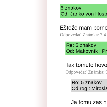
5 znakov
Od: Janko von Hospo
Ešteže mam porno 
Odpovedať
Známka: 7.4
Re: 5 znakov
Od: Makovník | Pr
Tak tomuto hovor
Odpovedať
Známka: 
Re: 5 znakov
Od reg.: Mirosl
Ja tomu zas h