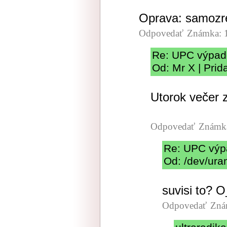
Oprava: samozre
Odpovedať
Známka: 
Re: UPC výpad
Od: Mr X | Prid
Utorok večer 
Odpovedať
Známka
Re: UPC výp
Od: /dev/ura
suvisi to? 
Odpovedať
Zná