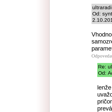
ultrarad
Od: synt
2.10.20
Vhodnos
samozre
paramet
Odpoveda
Re: u
Od: A
lenže
uvažo
pričo
prevá