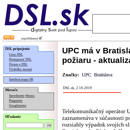
neprihlásený
UPC má v Bratisl
DSL pripojenie
Ceny DSL
požiaru - aktualiz
Dostupnosť DSL
Fórum o DSL
Výsledky meraní
Značky:
UPC
Bratislava
Satelitná mapa SR
DSL.sk, 2.10.2019
Merače
Speedmeter
Merania
Pingmeter
Googlemeter
Telekomunikačný operátor 
Hľadanie
zaznamenáva v súčasnosti 
rozsiahly výpadok svojich sl