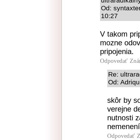
ultraradikaln
Od: syntaxte
10:27
V takom prip
mozne odovo
pripojenia.
Odpovedať
Zná
Re: ultrar
Od: Adriqu
skôr by s
verejne de
nutnosti z
nemenení
Odpovedať
Z