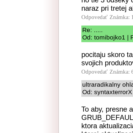
naraz pri tretej a
Odpovedať
Známka: 
Re: .....
Od: tomibojko1 | 
pocitaju skoro t
svojich produkt
Odpovedať
Známka: 
ultraradikalny oh
Od: syntaxterrorX
To aby, presne a
GRUB_DEFAULT="
ktora aktualizaci