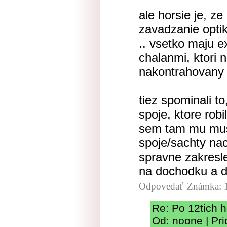
ale horsie je, z
zavadzanie optik
.. vsetko maju e
chalanmi, ktori n
nakontrahovany 
tiez spominali t
spoje, ktore robi
sem tam mu musia
spoje/sachty na
spravne zakresle
na dochodku a d
Odpovedať
Známka: 
Re: Po 12tich 
Od: noone | Pr