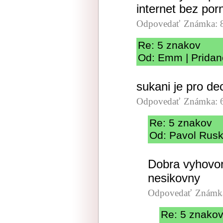
internet bez po
Odpovedať
Známka: 
Re: 5 znakov
Od: Emm | Pridan
sukani je pro dec
Odpovedať
Známka: 
Re: 5 znakov
Od: Pavol Rusk
Dobra vyhovor
nesikovny
Odpovedať
Známka
Re: 5 znako