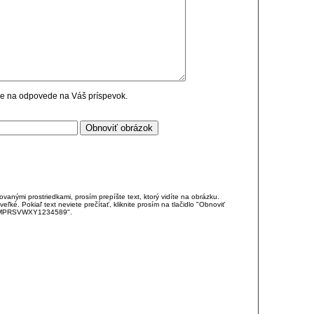
cie na odpovede na Váš príspevok.
anými prostriedkami, prosím prepíšte text, ktorý vidíte na obrázku.
é. Pokiaľ text neviete prečítať, kliknite prosím na tlačidlo "Obnoviť
DJKMPRSVWXY1234589".