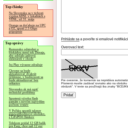
Top články
Na Slovensku sa v tichosti
vypína ADSL v lokalitách s
VDSL, už 31. mája
Orange sa doťahuje na UPC
a O2, spustí 2.5 Gbps
pripojenie
Prihláste sa
a povoľte si emailové notifiká
Top správy
Overovací text:
Rumunsko odstrelmi a
blokádou mení tok Dunaja,
aby udržalo jadrovú
elektráreň v chode
Joj Play výrazne zdražuje
Chrome sa bude
aktualizovať dvakrát
týždenne, v budúcnosti sa
bude aktualizovať bez
Pre overenie, že komentár sa nepridáva automatizov
reštartov
Písmená musíte zadávať rovnako ako na obrázku veľk
obrázok". V texte sa používajú iba znaky "BC
Slovensko.sk má opäť
technické problémy
Spustená výroba flash
pamäte s novým najvyšším
počtom vrstiev
V Poľsku spustili takmer
gigawatthodinové úložisko,
z LiFePO4 článkov
Telekom pridal 12 GB balík
pre Easy, chce zaň 12 eur