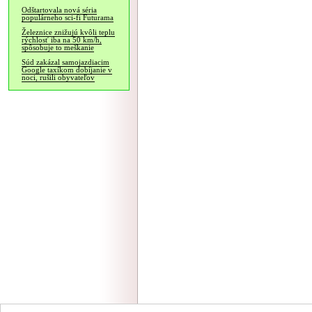
Odštartovala nová séria
populárneho sci-fi Futurama
Železnice znižujú kvôli teplu
rýchlosť iba na 50 km/h,
spôsobuje to meškanie
Súd zakázal samojazdiacim
Google taxíkom dobíjanie v
noci, rušili obyvateľov
NÁVŠTEVNOSŤ
|
INZE