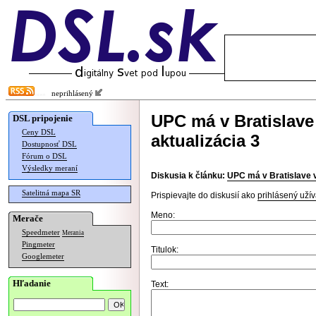
neprihlásený
UPC má v Bratislave 
DSL pripojenie
Ceny DSL
aktualizácia 3
Dostupnosť DSL
Fórum o DSL
Výsledky meraní
Diskusia k článku:
UPC má v Bratislave v
Satelitná mapa SR
Prispievajte do diskusií ako
prihlásený užív
Meno:
Merače
Speedmeter
Merania
Pingmeter
Titulok:
Googlemeter
Hľadanie
Text: