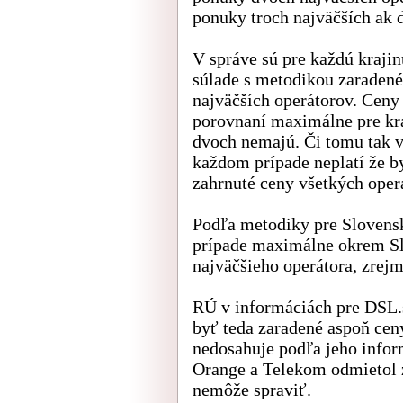
ponuky troch najväčších ak d
V správe sú pre každú krajin
súlade s metodikou zaradené
najväčších operátorov. Ceny
porovnaní maximálne pre kraj
dvoch nemajú. Či tomu tak v p
každom prípade neplatí že by
zahrnuté ceny všetkých oper
Podľa metodiky pre Slovens
prípade maximálne okrem Sl
najväčšieho operátora, zrejm
RÚ v informáciách pre DSL.s
byť teda zaradené aspoň ce
nedosahuje podľa jeho infor
Orange a Telekom odmietol z
nemôže spraviť.