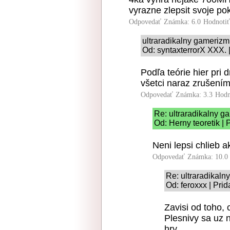
vyrazne zlepsit svoje pok
Odpovedať
Známka: 6.0
Hodnoti
ultraradikalny gameriz
Od: syntaxterrorX XXX. 
Podľa teórie hier pri
všetci naraz zrušením
Odpovedať
Známka: 3.3
Hodn
Re: ultraradikalny 
Od: Herny teoretik | 
Neni lepsi chlieb a
Odpovedať
Známka: 10.0
Re: ultraradikal
Od: feroxxx | Pri
Zavisi od toho, 
Plesnivy sa uz 
hry...