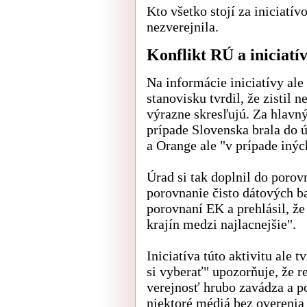
Kto všetko stojí za iniciatív
nezverejnila.
Konflikt RÚ a iniciatí
Na informácie iniciatívy al
stanovisku tvrdil, že zistil
výrazne skresľujú. Za hlavn
prípade Slovenska brala do 
a Orange ale "v prípade inýc
Úrad si tak doplnil do porov
porovnanie čisto dátových b
porovnaní EK a prehlásil, že
krajín medzi najlacnejšie".
Iniciatíva túto aktivitu ale 
si vyberať" upozorňuje, že 
verejnosť hrubo zavádza a po
niektoré médiá bez overenia 