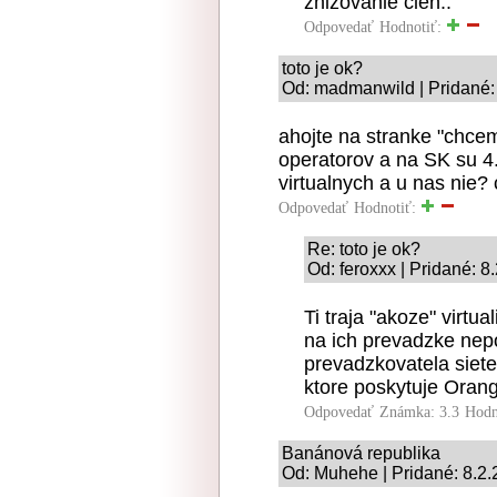
znizovanie cien..
Odpovedať
Hodnotiť:
toto je ok?
Od: madmanwild | Pridané:
ahojte na stranke "chcem
operatorov a na SK su 4
virtualnych a u nas nie?
Odpovedať
Hodnotiť:
Re: toto je ok?
Od: feroxxx | Pridané: 8
Ti traja "akoze" virtua
na ich prevadzke nep
prevadzkovatela siete
ktore poskytuje Oran
Odpovedať
Známka: 3.3
Hodn
Banánová republika
Od: Muhehe | Pridané: 8.2