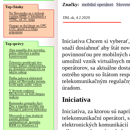
Značky:
mobilní operátori
Sloven
Top články
Na Slovensku sa v tichosti
vypína ADSL v lokalitách s
DSL.sk, 4.2.2020
VDSL, už 31. mája
Orange sa doťahuje na UPC
a O2, spustí 2.5 Gbps
pripojenie
Iniciatíva Chcem si vyberať,
Top správy
snaží dosiahnuť aby štát no
Alza nasadila dve novinky,
povinnosťou pre mobilných 
jednu užitočnú a jednu
kontroverznú
umožnil vznik virtuálnych 
Železnice predávajú dve
tretiny lístkov elektronicky,
operátorov, sa aktuálne dost
po donútení cestujúcich na
takýto nákup
ostrého sporu so štátom resp
Ďalšia jadrová elektráreň
telekomunikačným regulač
južne od Slovenska musela
kvôli teplu znížiť výkon
úradom.
V štvrtom reaktore
Mochoviec už beží štiepna
reakcia
Iniciatíva
Rumunsko potopilo štyri
člny a úspešne zvýšilo tok
Dunaja k jadrovej elektrárni
Iniciatíva, za ktorou sú nap
Microsoft v čase drahých
telekomunikační operátori, s
pamätí sľubuje
optimalizovať spotrebu
elektronických komunikácií 
RAM vo Windows 11