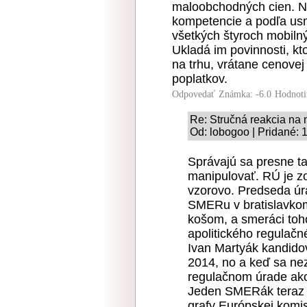
maloobchodných cien. N
kompetencie a podľa usm
všetkých štyroch mobiln
Ukladá im povinnosti, kt
na trhu, vrátane cenove
poplatkov.
Odpovedať
Známka: -6.0
Hodnoti
Re: Stručná reakcia na
Od: lobogoo | Pridané: 
Správajú sa presne ta
manipulovať. RÚ je zo
vzorovo. Predseda úr
SMERu v bratislavko
košom, a smeráci toho
apolitického regulač
Ivan Martyák kandido
2014, no a keď sa neza
regulačnom úrade ako 
Jeden SMERák teraz ro
grafy Európskej komis