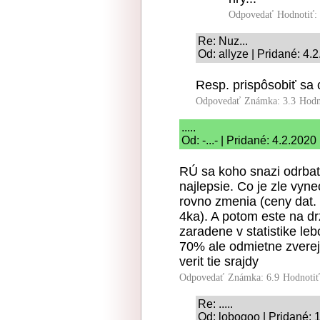
Odpovedať
Hodnotiť:
Re: Nuz...
Od: allyze | Pridané: 4.
Resp. prispôsobiť sa
Odpovedať
Známka: 3.3
Hodn
.....
Od: -...- | Pridané: 4.2.2020
RÚ sa koho snazi odrbat.
najlepsie. Co je zle vyn
rovno zmenia (ceny dat. 
4ka). A potom este na d
zaradene v statistike l
70% ale odmietne zverejn
verit tie srajdy
Odpovedať
Známka: 6.9
Hodnoti
Re: .....
Od: lobogoo | Pridané: 