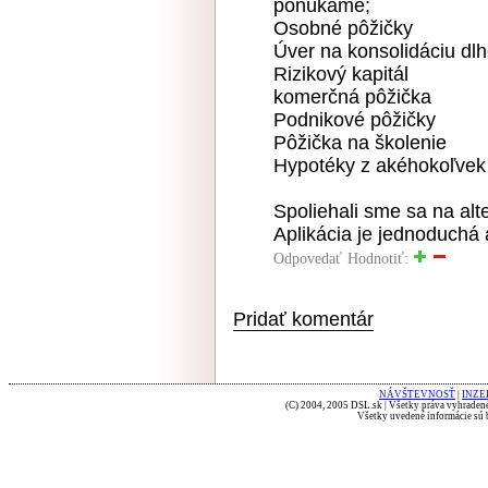
ponúkame;
Osobné pôžičky
Úver na konsolidáciu dl
Rizikový kapitál
komerčná pôžička
Podnikové pôžičky
Pôžička na školenie
Hypotéky z akéhokoľvek
Spoliehali sme sa na alt
Aplikácia je jednoduchá 
Odpovedať
Hodnotiť:
Pridať komentár
NÁVŠTEVNOSŤ
|
INZE
(C) 2004, 2005 DSL.sk | Všetky práva vyhradené
Všetky uvedené informácie sú b