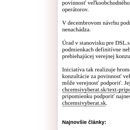
povinnosť veľkoobchodného s
operátorov.
V decembrovom návrhu podmi
nenachádza.
Úrad v stanovisku pre DSL.s
podmienkach definitívne neb
prebiehajúcej verejnej konzu
Iniciatíva tak realizuje hro
konzultácie za povinnosť ve
môže verejnosť podporiť. Jej
chcemsivyberat.sk/text-pri
pripomienku podporiť najnesk
chcemsivyberat.sk
.
Najnovšie články: