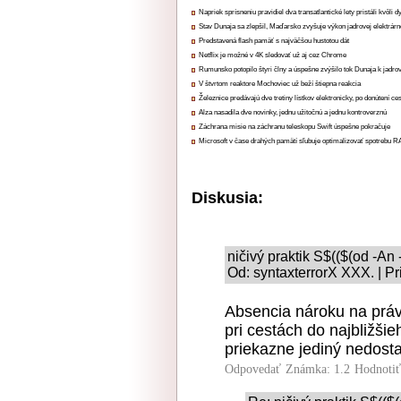
Napriek sprísneniu pravidiel dva transatlantické lety pristáli kvôli
Stav Dunaja sa zlepšil, Maďarsko zvyšuje výkon jadrovej elektrárn
Predstavená flash pamäť s najväčšou hustotou dát
Netflix je možné v 4K sledovať už aj cez Chrome
Rumunsko potopilo štyri člny a úspešne zvýšilo tok Dunaja k jadrov
V štvrtom reaktore Mochoviec už beží štiepna reakcia
Železnice predávajú dve tretiny lístkov elektronicky, po donútení ce
Alza nasadila dve novinky, jednu užitočnú a jednu kontroverznú
Záchrana misie na záchranu teleskopu Swift úspešne pokračuje
Microsoft v čase drahých pamätí sľubuje optimalizovať spotrebu
Diskusia:
ničivý praktik S$(($(od 
Od: syntaxterrorX XXX. | P
Absencia nároku na práv
pri cestách do najbližši
priekazne jediný nedostat
Odpovedať
Známka: 1.2
Hodnoti