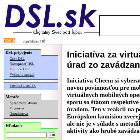
neprihlásený
Iniciatíva za vir
DSL pripojenie
Ceny DSL
úrad zo zavádzan
Dostupnosť DSL
Fórum o DSL
Výsledky meraní
Iniciatíva Chcem si vyberať
Satelitná mapa SR
novou povinnosťou pre mob
virtuálnych mobilných oper
Merače
sporu so štátom respektív
Speedmeter
Merania
úradom. Ten v reakcii na 
Pingmeter
Googlemeter
Európskou komisiou zverej
ale nie je v súlade s metod
Hľadanie
aktivity ako hrubé zavádzan