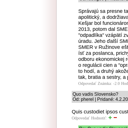
Správajú sa presne t
apolitický, a dodržia
Kešjar bol funcionár
2013, potom dal SME
"odpadlíka" vzápätí zv
úradu. Jeho ďalší SM
SMER v Ružinove ešte
ísť za poslanca, prich
odboru ekonomickej r
o regulácii cien a "o
to hodí, a druhý ako
tak, bratia a sestry, a
Odpovedať
Známka: -2.0
Hod
Quo vadis Slovensko?
Od: pherel | Pridané: 4.2.2
Quis custodiet ipsos cu
Odpovedať
Hodnotiť: