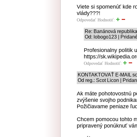
Viete si spomenúť kde ro
vlády???!
Odpovedať
Hodnotiť:
Re: Banánová republik
Od: lobogo123 | Pridané
Profesionalny politik u
https://sk.wikipedia.o
Odpovedať
Hodnotiť:
KONTAKTOVAŤ E-MAIL sco
Od reg.: Scot Licon | Prida
Ak máte pohotovostnú pôž
zvýšenie svojho podnikan
Požičiavame peniaze ľuď
Chcem pomocou tohto mé
pripravený ponúknuť vám