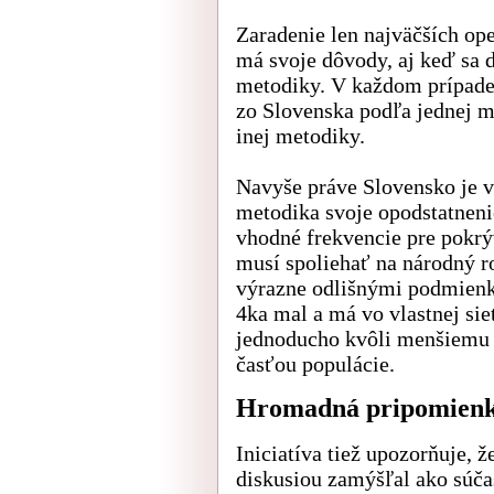
Zaradenie len najväčších op
má svoje dôvody, aj keď sa 
metodiky. V každom prípade
zo Slovenska podľa jednej m
inej metodiky.
Navyše práve Slovensko je 
metodika svoje opodstatneni
vhodné frekvencie pre pokrýv
musí spoliehať na národný r
výrazne odlišnými podmienka
4ka mal a má vo vlastnej sie
jednoducho kvôli menšiemu p
časťou populácie.
Hromadná pripomien
Iniciatíva tiež upozorňuje, 
diskusiou zamýšľal ako súč