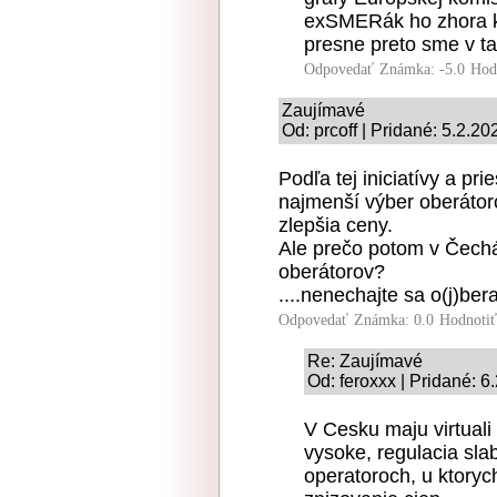
exSMERák ho zhora kon
presne preto sme v tak
Odpovedať
Známka: -5.0
Hod
Zaujímavé
Od: prcoff | Pridané: 5.2.20
Podľa tej iniciatívy a p
najmenší výber oberátor
zlepšia ceny.
Ale prečo potom v Čech
oberátorov?
....nenechajte sa o(j)bera
Odpovedať
Známka: 0.0
Hodnoti
Re: Zaujímavé
Od: feroxxx | Pridané: 6
V Cesku maju virtuali
vysoke, regulacia slab
operatoroch, u ktorych