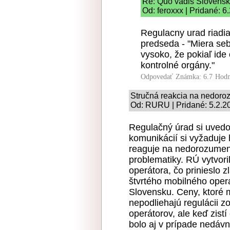
Re: Quo vadis Slovens
Od: feroxxx | Pridané: 6
Regulacny urad riadia
predseda - "Miera seb
vysoko, že pokiaľ ide
kontrolné orgány."
Odpovedať
Známka: 6.7
Hodn
Stručná reakcia na nedoro
Od: RURU | Pridané: 5.2.2
Regulačný úrad si uvedom
komunikácií si vyžaduje 
reaguje na nedorozumeni
problematiky. RÚ vytvori
operátora, čo prinieslo 
štvrtého mobilného operá
Slovensku. Ceny, ktoré m
nepodliehajú regulácii 
operátorov, ale keď zist
bolo aj v prípade nedáv