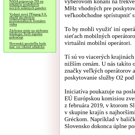
výberovom konaní na frekv
NASA pripravuje ISS na
inštaláciu posledných
MHz vhodných pre poskytova
nových solárnych panelov
veľkoobchodne sprístupniť sv
Vydaný nový FFmpeg 9.0,
zlepšil akceleráciu
profesionálnych formátov
videa
To by mohli využiť iní oper
Záchrana misie na záchranu
teleskopu Swift úspešne
sieťach mobilných operátoro
pokračuje
virtuálni mobilní operátori.
Slovenská sporiteľňa bude
mať cez víkend odstávku
Tí sú vo viacerých krajinách
nižším cenám. U nás takíto o
značky veľkých operátorov a
poskytovanie služby O2 pod
Iniciatíva poukazuje na pos
EÚ Európskou komisiou zver
z februára 2019, v ktorom S
v skupine krajín s najhorší
Gréckom. Napríklad v balíčk
Slovensko dokonca úplne po