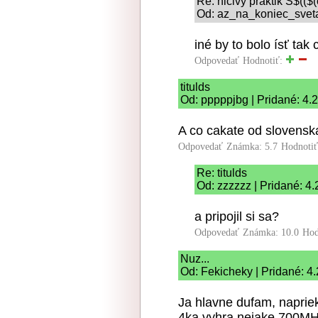
Re: ničivý praktik S$
Od: az_na_koniec_sveta
iné by to bolo ísť tak
Odpovedať
Hodnotiť:
titulds
Od: pppppjbg | Pridané: 4.
A co cakate od slovens
Odpovedať
Známka: 5.7
Hodnoti
Re: titulds
Od: zzzzzz | Pridané: 4
a pripojil si sa?
Odpovedať
Známka: 10.0
Hod
Nuz...
Od: Fekicheky | Pridané: 4
Ja hlavne dufam, naprie
4ka vyhra nejake 700MH