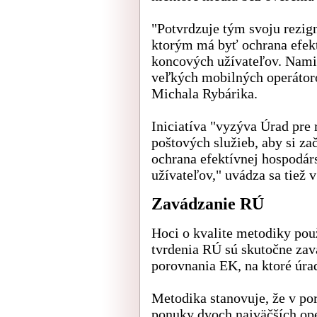
"Potvrdzuje tým svoju rezign
ktorým má byť ochrana efek
koncových užívateľov. Namie
veľkých mobilných operátorov
Michala Rybárika.
Iniciatíva "vyzýva Úrad pre
poštových služieb, aby si za
ochrana efektívnej hospodá
užívateľov," uvádza sa tiež v
Zavádzanie RÚ
Hoci o kvalite metodiky pou
tvrdenia RÚ sú skutočne zav
porovnania EK, na ktoré úra
Metodika stanovuje, že v por
ponuky dvoch najväčších op