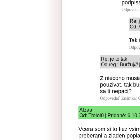
podpís
Odpoveda
Re: j
Od: 
Tak 
Odpov
Re: je to tak
Od reg.: Buržuj///
Z niecoho musia
pouzivat, tak b
sa ti nepaci?
Odpovedať
Známka: 0
Alzaa
Od: Trolol0 | Pridané: 6.10
Vcera som si to tiez vsimo
preberani a ziaden popl