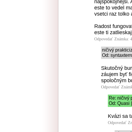
najspokojnejsi. 
este to vedel ma
vsetci raz tolko
Radost fungovat
este ti zatlieskaj
Odpovedať
Známka: 4
ničivý praktic
Od: syntaxterr
Skutočný bur
záujem byť fi
spoločným bo
Odpovedať
Známk
Re: ničivý 
Od: Quasi 
Kvázi sa t
Odpovedať
Zn