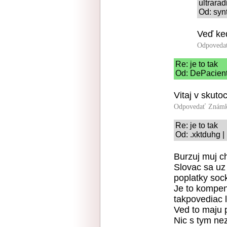
ultrarad
Od: syn
Veď keď
Odpoveda
Re: je to tak
Od: DePacient
Vitaj v skut
Odpovedať
Známk
Re: je to tak
Od: .xktduhg |
Burzuj muj ch
Slovac sa uz
poplatky soc
Je to kompen
takpovediac l
Ved to maju 
Nic s tym nez