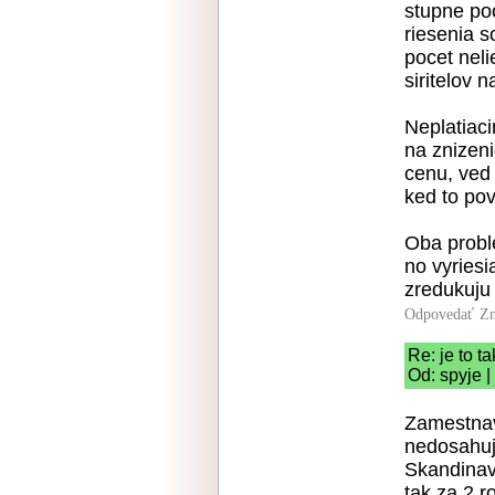
stupne po
riesenia 
pocet nel
siritelov 
Neplatiaci
na znizeni
cenu, ved 
ked to po
Oba probl
no vyriesi
zredukuju
Odpovedať
Zn
Re: je to ta
Od: spyje |
Zamestnav
nedosahuj
Skandinavi
tak za 2 r