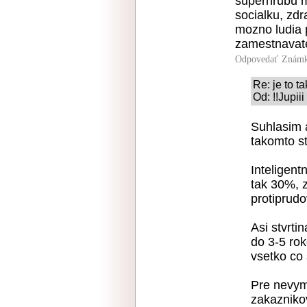
superhrubu m
socialku, zdr
mozno ludia p
zamestnavatel
Odpovedať
Známk
Re: je to ta
Od: !!Jupii
Suhlasim a
takomto s
Inteligent
tak 30%, z
protiprudov
Asi stvrt
do 3-5 rok
vsetko co 
Pre nevym
zakazniko