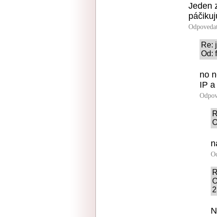
Jeden 
páčikuj
Odpoveda
Re: j
Od: 
no n
IP a
Odpov
R
O
n
O
R
O
2
N