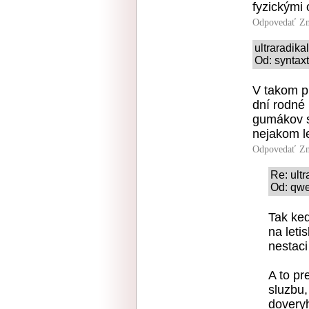
fyzickými
Odpovedať
Zn
ultraradik
Od: syntaxt
V takom p
dní rodné 
gumákov s
nejakom le
Odpovedať
Zn
Re: ult
Od: qwe
Tak ked
na letis
nestaci
A to pr
sluzbu,
doveryh