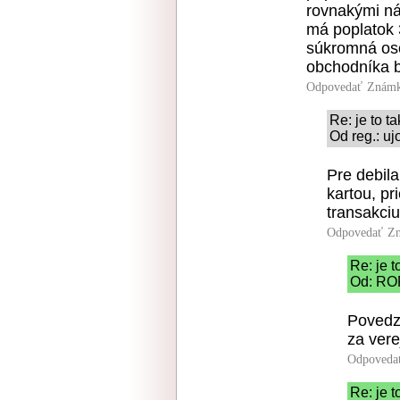
rovnakými nár
má poplatok 3
súkromná oso
obchodníka b
Odpovedať
Známk
Re: je to ta
Od reg.: uj
Pre debila 
kartou, pr
transakciu
Odpovedať
Zn
Re: je t
Od: ROF
Povedz 
za ver
Odpoveda
Re: je t