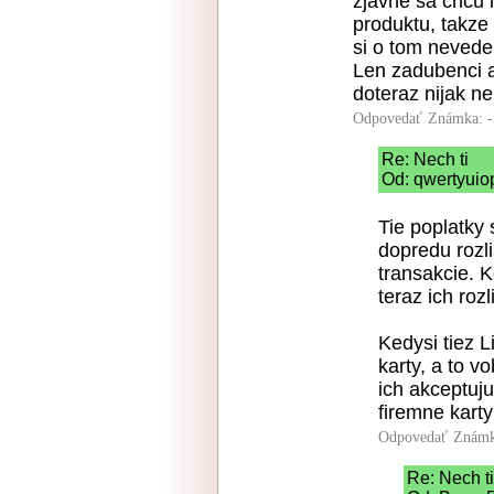
zjavne sa chcu l
produktu, takze 
si o tom nevedel,
Len zadubenci ak
doteraz nijak ne
Odpovedať
Známka: -
Re: Nech ti
Od: qwertyuio
Tie poplatky 
dopredu rozlis
transakcie. 
teraz ich rozl
Kedysi tiez L
karty, a to 
ich akceptuju
firemne karty
Odpovedať
Známk
Re: Nech ti