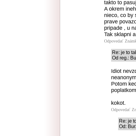
takto to pas
A okrem ineh
nieco, co by 
prave povazo
pripade , u n
Tak sklapni 
Odpovedať
Známk
Re: je to ta
Od reg.: Bu
Idiot nevz
neanonymne
Potom ked
poplatkom 
kokot.
Odpovedať
Zn
Re: je t
Od: Bur