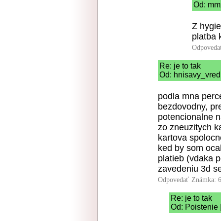
Od: mmx
Z hygi
platba 
Odpoveda
Re: je to tak
Od: hnisavy_vred 
podla mna perce
bezdovodny, pre
potencionalne n
zo zneuzitych ka
kartova spolocno
ked by som oca
platieb (vdaka 
zavedeniu 3d se
Odpovedať
Známka: 6
Re: je to tak
Od: Poistenie 