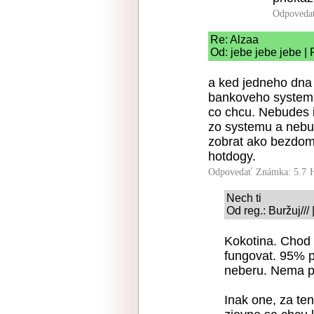
Odpoveda
Re: Alzaa
Od: jebe jebe jebe |
a ked jedneho dna
bankoveho systemu,
co chcu. Nebudes i
zo systemu a nebud
zobrat ako bezdomo
hotdogy.
Odpovedať
Známka: 5.7
Nech ti
Od reg.: Buržuj///
Kokotina. Chod 
fungovat. 95% pl
neberu. Nema p
Inak one, za ten