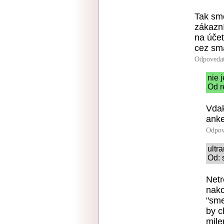
Tak sme
zákazn
na účet
cez sm
Odpoveda
nie j
Od r
Vdak
anke
Odpov
ultr
Od: 
Netr
nako
"sme
by c
mile