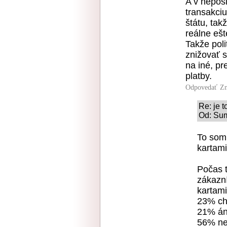
A v nepos
transakci
štátu, tak
reálne ešt
Takže poli
znižovať 
na iné, p
platby.
Odpovedať
Zn
Re: je t
Od: Sum
To som
kartami
Počas t
zákazní
kartam
23% chc
21% án
56% nep