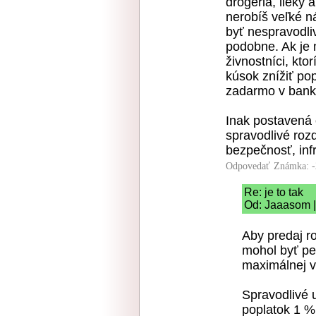
drogéria, lieky 
nerobíš veľké n
byť nespravodli
podobne. Ak je
živnostníci, kto
kúsok znížiť pop
zadarmo v bank
Inak postavená o
spravodlivé rozd
bezpečnosť, infr
Odpovedať
Známka: -
Re: je to tak
Od: Jaaasom |
Aby predaj ro
mohol byť pe
maximálnej v
Spravodlivé u
poplatok 1 %