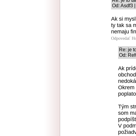
Re: je to ta
Od: Asdf3 |
Ak si mysl
ty tak sa 
nemaju fin
Odpovedať
Ho
Re: je t
Od: Ref
Ak príd
obchod
nedokáž
Okrem v
poplato
Tým str
som mal
podpíšt
V podm
požiadv