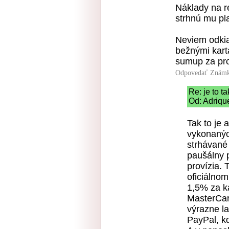
Náklady na r
strhnú mu pl
Neviem odkia
bežnými kart
sumup za pr
Odpovedať
Známk
Re: je to ta
Od: Adriqu
Tak to je 
vykonanýc
strhávané
paušálny 
provízia. 
oficiálno
1,5% za k
MasterCard
výrazne la
PayPal, kd