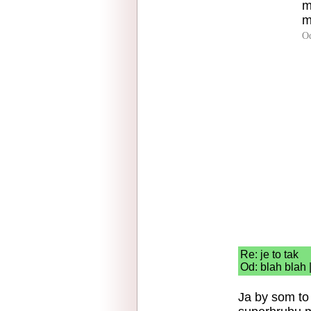
m
m
O
Re: je to tak
Od: blah blah 
Ja by som to 