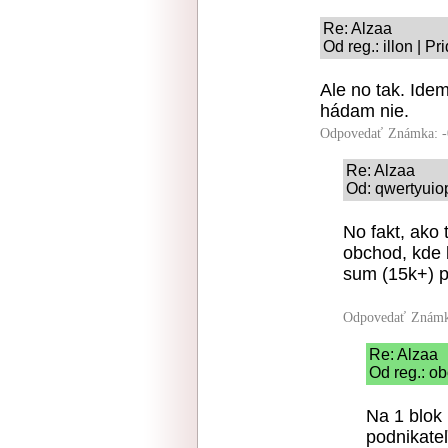
Re: Alzaa
Od reg.: illon | P
Ale no tak. Idem
hádam nie.
Odpovedať
Známka: -
Re: Alzaa
Od: qwertyuio
No fakt, ako 
obchod, kde b
sum (15k+) 
Odpovedať
Známk
Re: Alzaa
Od reg.: ob
Na 1 blok
podnikate