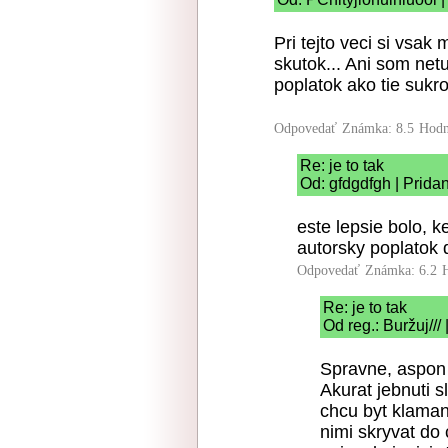
Pri tejto veci si vsak
skutok... Ani som net
poplatok ako tie sukr
Odpovedať
Známka: 8.5
Hodn
Re: je to tak
Od: gfdgdfgh | Prida
este lepsie bolo, 
autorsky poplatok
Odpovedať
Známka: 6.2
Re: je to tak
Od reg.: Buržuj///
Spravne, aspon b
Akurat jebnuti s
chcu byt klaman
nimi skryvat do 