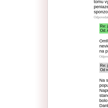
tomu v
peniaz
sponzor
Odpoveda
Re: j
Od: 
Omfg
nevi
na p
Odpov
Re: j
Od r
Na s
popu
Napr
stan
bolo
Dank