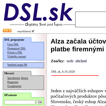
neprihlásený
Alza začala účto
DSL pripojenie
Ceny DSL
platbe firemnými
Dostupnosť DSL
Fórum o DSL
Výsledky meraní
Značky:
web
obchod
Satelitná mapa SR
DSL.sk, 6.10.2020
Merače
Speedmeter
Merania
Pingmeter
Googlemeter
Jeden z najväčších eshopov v
Hľadanie
počítačových produktov pôs
Slovensku, český eshop Alza