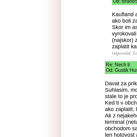
Od: Brano5
Kaufland a
ako boli z
Skor im as
vyrokovali
(najskor) 
zaplatit k
Odpovedať
Zn
Re: Nech ti
Od: Gustik Hu
Davat za pri
Suhlasim, mo
stale to je p
Ked ti v obc
ako zaplatit,
Ak z nejake
terminal (net
obchodom sa 
len hotovost 