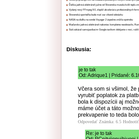
Ďalšia jadrová elektráreň južne od Slovenska musela kvôli teplu zn
Vydaný nový FFmpeg 9.0, zlepšil akceleráciu profesionálnych form
Slovenská sporiteľňa bude mať cez víkend odstávku
NASA na diaľku na sonde Voyager 2 úspešne znížila spotrebu
Maďarsko jadrovú elektráreň nakoniec kompletne neodstavilo, Ru
Súd zakázal samojazdiacim Google taxíkom dobíjanie v noci, rušili
Diskusia:
je to tak
Od: Adrique1 | Pridané: 6.
Včera som si všimol, že 
vyrubiť poplatok za plat
bola k dispozícii aj mož
máme účet a táto možnos
prekvapenie to teda bolo
Odpovedať
Známka: 6.5
Hodnoti
Re: je to tak
Od: PCnityjionuihiuooi 