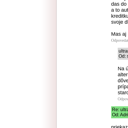
das do 
a to au
kreditk
svoje d
Mas aj 
Odpoveda
ultr
Od: 
Na ú
alte
dôve
príp
star
Odpov
Re: ult
Od: Adr
prieka