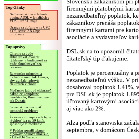
Slovensku zákazníkom pri p
Top články
firemnými platobnými karta
nezanedbateľný poplatok, k
Na Slovensku sa v tichosti
vypína ADSL v lokalitách s
VDSL, už 31. mája
zákazníkov prenáša poplatok
Orange sa doťahuje na UPC
firemnými kartami pre kart
a O2, spustí 2.5 Gbps
pripojenie
asociácie a vydavateľov kari
Top správy
DSL.sk na to upozornil čitate
Chrome sa bude
čitateľský tip ďakujeme.
aktualizovať dvakrát
týždenne, v budúcnosti sa
bude aktualizovať bez
reštartov
Poplatok je percentuálny a 
Rumunsko odstrelmi a
blokádou mení tok Dunaja,
nezanedbateľnú výšku. V príp
aby udržalo jadrovú
elektráreň v chode
dosahoval poplatok 1.41%, v
Maďarsko jadrovú elektráreň
pre DSL.sk je poplatok 1.89
nakoniec kompletne
neodstavilo, Rumunsko mení
účtovaný kartovými asociác
tok Dunaja
aj viac ako 2%.
Slovensko.sk má opäť
technické problémy
Železnice znižujú kvôli teplu
rýchlosť iba na 50 km/h,
Alza podľa stanoviska začal
spôsobuje to meškanie
septembra, v domácom Česku 
V Poľsku spustili takmer
gigawatthodinové úložisko,
z LiFePO4 článkov