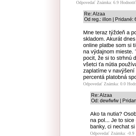
Odpovedať
Známka: 6.9
Hodnoti
Re: Alzaa
Od reg.: illon | Pridané:
Mne teraz týždeň a pol
skladom. Akurát dnes m
online platbe som si 
na výdajnom mieste. T
pocit, že si to strhnú
všetci ťa nútia použí
zaplatíme v navýšení
percentá platobná spo
Odpovedať
Známka: 0.0
Hodn
Re: Alzaa
Od: dewfwfw | Pridan
Ako ta nutia? Osob
na pol... Je to sice
banky, ci nechat si
Odpovedať
Známka: -0.9