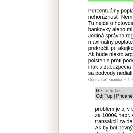
Percentuálny popla
nehoráznosť. Nemá
Tu nejde o hotovos
bankovky alebo min
Jediná správna reg
maximálny poplato
prekročiť pri akej
Ak bude niekto arg
poistenie proti pod
inak a zabezpečia 
sa podvody nediali
Odpovedať
Známka: 6.1
Re: je to tak
Od: Tup | Pridané
problém je aj v 
za 1000€ napr.
transakcií za de
Ak by bol pevný 