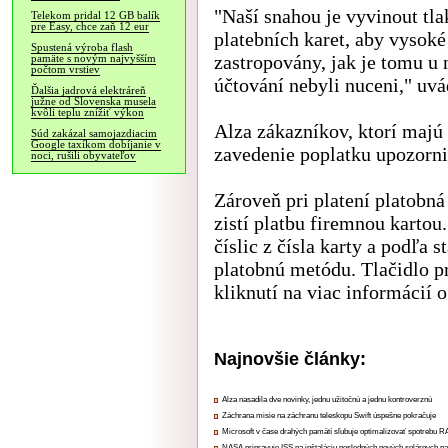
"Naší snahou je vyvinout tla
Telekom pridal 12 GB balík
pre Easy, chce zaň 12 eur
platebních karet, aby vysoké
Spustená výroba flash
zastropovány, jak je tomu u 
pamäte s novým najvyšším
počtom vrstiev
účtování nebyli nuceni," uvá
Ďalšia jadrová elektráreň
južne od Slovenska musela
kvôli teplu znížiť výkon
Alza zákazníkov, ktorí majú
Súd zakázal samojazdiacim
Google taxíkom dobíjanie v
zavedenie poplatku upozorni
noci, rušili obyvateľov
Zároveň pri platení platobn
zistí platbu firemnou kartou.
číslic z čísla karty a podľa 
platobnú metódu. Tlačidlo p
kliknutí na viac informácií 
Najnovšie články:
Alza nasadila dve novinky, jednu užitočnú a jednu kontroverznú
Záchrana misie na záchranu teleskopu Swift úspešne pokračuje
Microsoft v čase drahých pamätí sľubuje optimalizovať spotrebu
NASA pripravuje ISS na inštaláciu posledných nových solárnych p