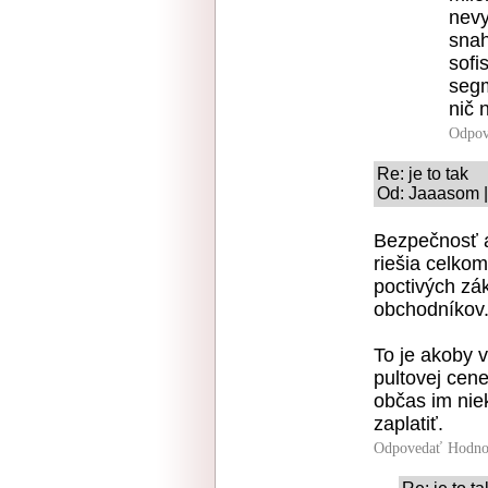
nevy
snah
sofi
segm
nič 
Odpov
Re: je to tak
Od: Jaaasom |
Bezpečnosť a
riešia celkom
poctivých zá
obchodníkov
To je akoby v
pultovej cene
občas im nie
zaplatiť.
Odpovedať
Hodno