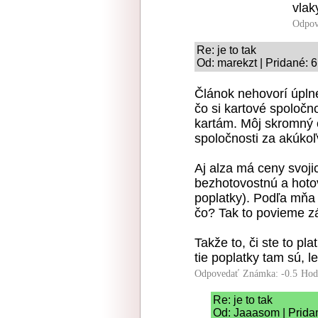
vlaky
Odpov
Re: je to tak
Od: marekzt | Pridané: 
Článok nehovorí úplne
čo si kartové spoločn
kartám. Môj skromný o
spoločnosti za akúkoľ
Aj alza má ceny svoji
bezhotovostnú a hotov
poplatky). Podľa mňa s
čo? Tak to povieme z
Takže to, či ste to pla
tie poplatky tam sú, 
Odpovedať
Známka: -0.5
Hod
Re: je to tak
Od: Jaaasom | Prida