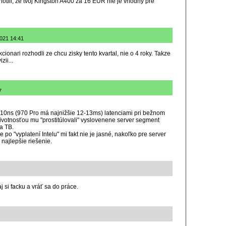
notili, že tvoj Kingston A400 za 16 EUR nie je vhodný pre
2021 14:41
cionari rozhodli ze chcu zisky tento kvartal, nie o 4 roky. Takze
ii...
7
10ns (970 Pro má najnižšie 12-13ms) latenciami pri bežnom
životnosťou mu "prostitúlovali" vyslovenene server segment
a TB.
 po "vyplatení Intelu" mi fakt nie je jasné, nakoľko pre server
najlepšie riešenie.
j si facku a vráť sa do práce.