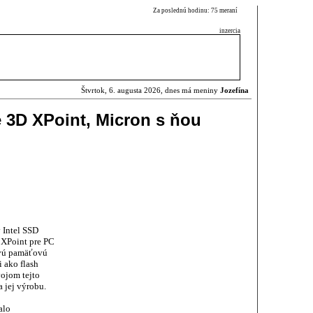
Za poslednú hodinu: 75 meraní
inzercia
Štvrtok, 6. augusta 2026, dnes má meniny
Jozefína
e 3D XPoint, Micron s ňou
 Intel SSD
 XPoint pre PC
novú pamäťovú
 ako flash
ojom tejto
 jej výrobu.
alo