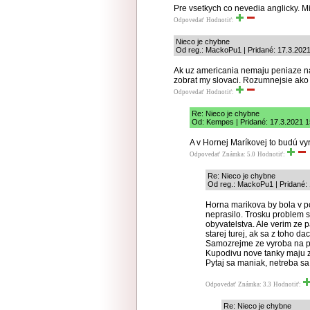
Pre vsetkych co nevedia anglicky. M
Odpovedať
Hodnotiť:
Nieco je chybne
Od reg.: MackoPu1 | Pridané: 17.3.202
Ak uz americania nemaju peniaze na 
zobrat my slovaci. Rozumnejsie ako n
Odpovedať
Hodnotiť:
Re: Nieco je chybne
Od: Kempes | Pridané: 17.3.2021 1
A v Hornej Maríkovej to budú v
Odpovedať
Známka: 5.0
Hodnotiť:
Re: Nieco je chybne
Od reg.: MackoPu1 | Pridané:
Horna marikova by bola v p
neprasilo. Trosku problem s 
obyvatelstva. Ale verim ze 
starej turej, ak sa z toho da
Samozrejme ze vyroba na pre
Kupodivu nove tanky maju z
Pytaj sa maniak, netreba sa 
Odpovedať
Známka: 3.3
Hodnotiť:
Re: Nieco je chybne