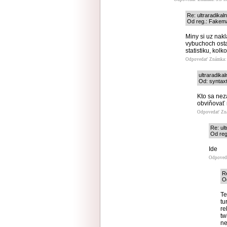
Re: ultraradika
Od reg.: Fakema
Miny si uz nakl
vybuchoch osta
statistiku, kolk
Odpovedať
Známka: 
ultraradika
Od: syntaxt
Kto sa nez
obviňovať 
Odpovedať
Zn
Re: ul
Od reg
Ide
Odpoved
Re
Od
Te
tu
re
tw
ne