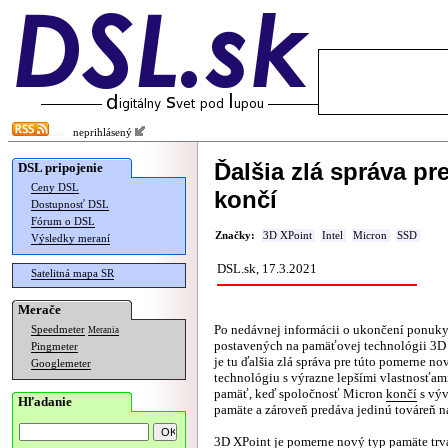
neprihlásený
Ďalšia zlá správa pr
DSL pripojenie
Ceny DSL
končí
Dostupnosť DSL
Fórum o DSL
Značky:
3D XPoint
Intel
Micron
SSD
Výsledky meraní
DSL.sk, 17.3.2021
Satelitná mapa SR
Merače
Po nedávnej informácii o ukončení ponuky
Speedmeter
Merania
postavených na pamäťovej technológii 3D
Pingmeter
je tu ďalšia zlá správa pre túto pomerne 
Googlemeter
technológiu s výrazne lepšími vlastnosťami
pamäť, keď spoločnosť Micron
končí
s výv
Hľadanie
pamäte a zároveň predáva jedinú továreň na
3D XPoint je pomerne nový typ pamäte trv