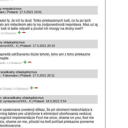
lny empaticizmus
ke | Pridané: 17.3.2021 19:01
adol ty. Je ich tu dost. Tolko priekazenych ludi, co tu po tych
lo ani milacikom ako ty na zodpovednosti nepridava. Mas uz aj
o ludi si takto odpalil a poslal ich mozgy na druhy svet?
-2.0
Hodnotiť:
lny ohladuplnizmus
errorXXX,. X | Pridané: 17.3.2021 20:10
apredá udržiavaniu ilúzie tohoto, toho ani z toho priekazne
nejde.
ámka: 1.4
Hodnotiť:
traradikalny ohladuplnizmus
.: Fakemake | Pridané: 17.3.2021 20:11
ať
Známka: 0.0
Hodnotiť:
: ultraradikalny ohladuplnizmus
: syntaxterrorXXX,. X | Pridané: 18.3.2021 5:54
n opakovane uvedený dôkaz, že pri obvinení nedochádza k
rning tables pre uľahčenie k eliminácii obviňovania vedúcej
kognícii implementácie Fool me once, shame on you; fool me
ice, shame on me, pôsobí na tretí pohľad priekazne pomerne
kontroverzne.