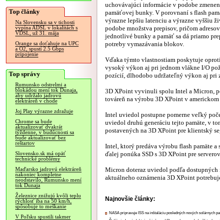
uchovávajúci informácie v podobe zmene
Top články
pamäťovej bunky. V porovnaní s flash pa
výrazne lepšiu latenciu a výrazne vyššiu ž
Na Slovensku sa v tichosti
podobe množstva prepisov, pričom adresov
vypína ADSL v lokalitách s
VDSL, už 31. mája
jednotlivé bunky a pamäť sa dá priamo pre
potreby vymazávania blokov.
Orange sa doťahuje na UPC
a O2, spustí 2.5 Gbps
pripojenie
Vďaka týmto vlastnostiam poskytuje opro
vysoký výkon aj pri jednom vlákne I/O po
Top správy
pozícií, dlhodobo udržateľný výkon aj pri 
Rumunsko odstrelmi a
blokádou mení tok Dunaja,
3D XPoint vyvinuli spolu Intel a Micron, p
aby udržalo jadrovú
továreň na výrobu 3D XPoint v americkom 
elektráreň v chode
Joj Play výrazne zdražuje
Intel uviedol postupne pomerne veľký poč
Chrome sa bude
uviedol druhú generáciu tejto pamäte, v 
aktualizovať dvakrát
postavených na 3D XPoint pre klientský s
týždenne, v budúcnosti sa
bude aktualizovať bez
reštartov
Intel, ktorý predáva výrobu flash pamäte 
ďalej ponúka SSD s 3D XPoint pre servero
Slovensko.sk má opäť
technické problémy
Micron doteraz uviedol podľa dostupných 
Maďarsko jadrovú elektráreň
nakoniec kompletne
aktuálneho oznámenia 3D XPoint potrebuje 
neodstavilo, Rumunsko mení
tok Dunaja
Železnice znižujú kvôli teplu
Najnovšie články:
rýchlosť iba na 50 km/h,
spôsobuje to meškanie
NASA pripravuje ISS na inštaláciu posledných nových solárnych p
V Poľsku spustili takmer