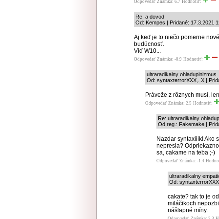
Odpovedať
Známka: 6.7
Hodnotiť:
Re: a dovod
Od: Kempes | Pridané: 17.3.2021 1
Aj keď je to niečo pomerne nové
budúcnosť.
Viď W10...
Odpovedať
Známka: -0.9
Hodnotiť:
ultraradikalny ohladuplnizmus
Od: syntaxterrorXXX,. X | Pri
Práveže z rôznych musí, len
Odpovedať
Známka: 2.5
Hodnotiť:
Re: ultraradikalny ohladu
Od reg.: Fakemake | Prid
Nazdar syntaxiiik! Ako
nepresla? Odpriekaznova
sa, cakame na teba ;-)
Odpovedať
Známka: -1.4
Hodno
ultraradikalny empat
Od: syntaxterrorXXX,
cakate? tak to je 
miláčikoch nepozbi
nášlapné míny.
Odpovedať
Známka: 3.3
H