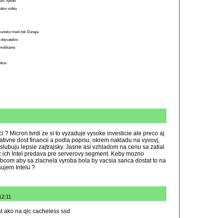
ížiť výkon
átov videa
munsko mení tok Dunaja
 obyvateľov
o meškanie
ánkov
i ? Micron tvrdi ze si to vyzaduje vysoke investicie ale preco aj
lativne dost financii a podla popisu, okrem nakladu na vyvovj,
lubuju lepsie zajtrajsky. Jasne asi vzhladom na cenu sa zatial
z ich Intel predava pre serverovy segment. Keby mozno
obcom aby sa zlacnela vyroba bola by vacsia sanca dostat to na
aujem Intelu ?
12:11
t ako na qlc cacheless ssd