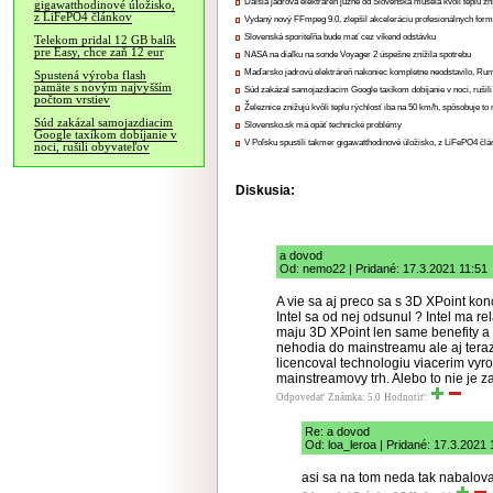
Ďalšia jadrová elektráreň južne od Slovenska musela kvôli teplu zn
gigawatthodinové úložisko,
z LiFePO4 článkov
Vydaný nový FFmpeg 9.0, zlepšil akceleráciu profesionálnych form
Slovenská sporiteľňa bude mať cez víkend odstávku
Telekom pridal 12 GB balík
pre Easy, chce zaň 12 eur
NASA na diaľku na sonde Voyager 2 úspešne znížila spotrebu
Maďarsko jadrovú elektráreň nakoniec kompletne neodstavilo, Ru
Spustená výroba flash
pamäte s novým najvyšším
Súd zakázal samojazdiacim Google taxíkom dobíjanie v noci, rušili
počtom vrstiev
Železnice znižujú kvôli teplu rýchlosť iba na 50 km/h, spôsobuje t
Súd zakázal samojazdiacim
Slovensko.sk má opäť technické problémy
Google taxíkom dobíjanie v
V Poľsku spustili takmer gigawatthodinové úložisko, z LiFePO4 čl
noci, rušili obyvateľov
Diskusia:
a dovod
Od: nemo22 | Pridané: 17.3.2021 11:51
A vie sa aj preco sa s 3D XPoint konc
Intel sa od nej odsunul ? Intel ma re
maju 3D XPoint len same benefity a s
nehodia do mainstreamu ale aj tera
licencoval technologiu viacerim vyr
mainstreamovy trh. Alebo to nie je z
Odpovedať
Známka: 5.0
Hodnotiť:
Re: a dovod
Od: loa_leroa | Pridané: 17.3.2021 
asi sa na tom neda tak nabalova