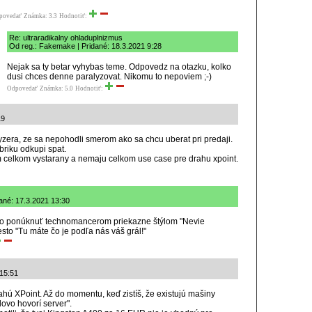
povedať
Známka: 3.3
Hodnotiť:
Re: ultraradikalny ohladuplnizmus
Od reg.: Fakemake | Pridané: 18.3.2021 9:28
Nejak sa ty betar vyhybas teme. Odpovedz na otazku, kolko
dusi chces denne paralyzovat. Nikomu to nepoviem ;-)
Odpovedať
Známka: 5.0
Hodnotiť:
19
zera, ze sa nepohodli smerom ako sa chcu uberat pri predaji.
abriku odkupi spat.
celkom vystarany a nemaju celkom use case pre drahu xpoint.
dané: 17.3.2021 13:30
 to ponúknuť technomancerom priekazne štýlom "Nevie
to "Tu máte čo je podľa nás váš grál!"
 15:51
rahú XPoint. Až do momentu, keď zistíš, že existujú mašiny
dovo hovorí server".