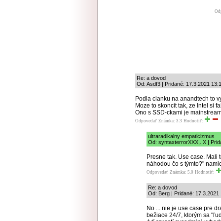
Od
Re: a dovod
Od: Asdf3 | Pridané: 17.3.2021 13:
Podla clanku na anandtech to vy
Moze to skoncit tak, ze Intel si f
Ono s SSD-ckami je mainstream 
Odpovedať
Známka: 3.3
Hodnotiť:
ultraradikalny empaticizmus
Od: syntaxterrorXXX,. X | Pri
Presne tak. Use case. Mali
náhodou čo s týmto?" namies
Odpovedať
Známka: 5.0
Hodnotiť:
Re: a dovod
Od: Berg | Pridané: 17.3.2021
No ... nie je use case pre d
bežiace 24/7, ktorým sa "ľu