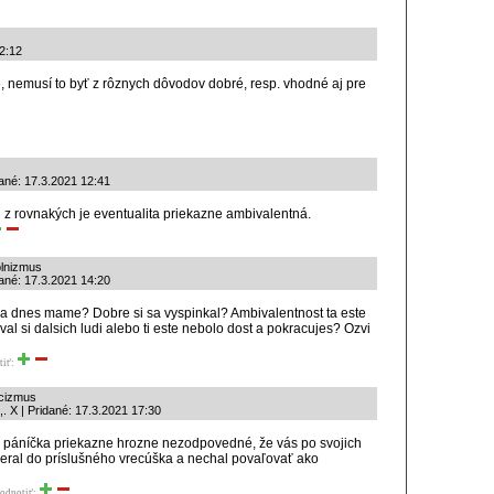
2:12
, nemusí to byť z rôznych dôvodov dobré, resp. vhodné aj pre
dané: 17.3.2021 12:41
 z rovnakých je eventualita priekazne ambivalentná.
plnizmus
ané: 17.3.2021 14:20
 sa dnes mame? Dobre si sa vyspinkal? Ambivalentnost ta este
l si dalsich ludi alebo ti este nebolo dost a pokracujes? Ozvi
tiť:
icizmus
. X | Pridané: 17.3.2021 17:30
od páníčka priekazne hrozne nezodpovedné, že vás po svojich
eral do príslušného vrecúška a nechal povaľovať ako
odnotiť: