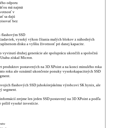
ného odporu
mäťou má najmä
ivotnosť v
ať sa dajú
pisovať bez
ti flashovým SSD
žiadaviek, vysoký výkon čítania malých blokov z náhodných
zaplnenom disku a vyššiu životnosť pri danej kapacite.
o vyvinutí druhej generácie ale spoluprácu ukončili a spoločnú
Utahu získal Micron.
et produktov postavených na 3D XPoint a na konci minulého roka
tomto roku ale oznámil ukončenie ponuky vysokokapacitných SSD
egment.
a svojich flashových SSD juhokórejskému výrobcovi SK hynix, ale
vý segment.
informácií zrejme len jeden SSD postavený na 3D XPoint a podľa
príliš vysoké investície.
anelov