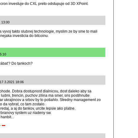
icron investuje do CXL preto odstupuje od 3D XPoint.
1 13:00
vyvoj takto slubnej technologie, myslim ze by sme to mali
ejaka investicia do bitcoinu.
5:10
yrábať? Do tankoch?
 17.3.2021 18:06
ohode. Dobra dostupnost dialnicou, dost daleko aby sa
ludmi, trencin, puchov zilina ma smer, sns postihnutie
par ukrajincov a srbov by to potiahlo. Stredny management zo
co da vybrat, co tam zostalo.
daj, a aj do tankov, urcite lepsie ako platne.
branovy system uz riadeny sw.
hanbit...