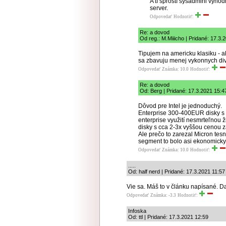
A tí sprostí sysadmini vyhod
server.
Odpovedať
Hodnotiť:
Re: a dovod
Od reg.: M.Miiicho | Pridané: 17.3.
Tipujem na americku klasiku - ak
sa zbavuju menej vykonnych diviz
Odpovedať
Známka: 10.0
Hodnotiť:
Re: a dovod
Od: Berg | Pridané: 17.3.2021 15:4
Dôvod pre Intel je jednoduchý.
Enterprise 300-400EUR disky s 
enterprise využití nesmrteľnou 
disky s cca 2-3x vyššou cenou z
Ale prečo to zarezal Micron tesne
segment to bolo asi ekonomicky 
Odpovedať
Známka: 10.0
Hodnotiť:
.....
Od: half nerd | Pridané: 17.3.2021 11:57
Vie sa. Máš to v článku napísané. Da
Odpovedať
Známka: -3.3
Hodnotiť:
Infoska
Od: ttl | Pridané: 17.3.2021 12:59