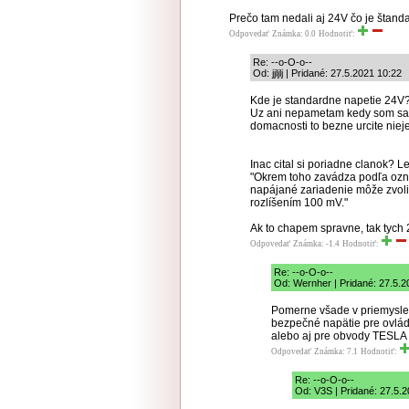
Prečo tam nedali aj 24V čo je štand
Odpovedať
Známka: 0.0
Hodnotiť:
Re: --o-O-o--
Od: jjljlj | Pridané: 27.5.2021 10:22
Kde je standardne napetie 24V
Uz ani nepametam kedy som sa s
domacnosti to bezne urcite nieje
Inac cital si poriadne clanok? L
"Okrem toho zavádza podľa ozná
napájané zariadenie môže zvoliť
rozlíšením 100 mV."
Ak to chapem spravne, tak tych
Odpovedať
Známka: -1.4
Hodnotiť:
Re: --o-O-o--
Od: Wernher | Pridané: 27.5.2
Pomerne všade v priemysle s
bezpečné napätie pre ovlád
alebo aj pre obvody TESLA
Odpovedať
Známka: 7.1
Hodnotiť:
Re: --o-O-o--
Od: V3S | Pridané: 27.5.