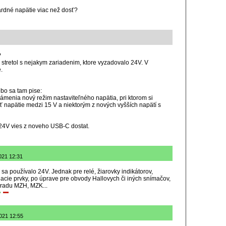
ardné napätie viac než dosť?
?
tretol s nejakym zariadenim, ktore vyzadovalo 24V. V
.
ebo sa tam pise:
menia nový režim nastaviteľného napätia, pri ktorom si
 napätie medzi 15 V a niektorým z nových vyšších napätí s
 24V vies z noveho USB-C dostat.
021 12:31
a používalo 24V. Jednak pre relé, žiarovky indikátorov,
acie prvky, po úprave pre obvody Hallovych či iných snímačov,
 radu MZH, MZK...
2021 12:55