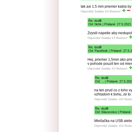
tak asi 1.5 mm priemer kabla by 
Odpovedať
Známka: 8.0
Hodnotiť:
Re: dsdlll
Od: hkhk | Pridané: 27.5.2021
Zvysili napetie aby nestupo
Odpovedať
Známka: 6.9
Hodnotiť:
Re: dsdlll
Od: ParaNoik | Pridané: 27.5.
Hej, priemer 1,5mm ako prie
v pohode pouzit ten od mie
Odpovedať
Známka: 9.0
Hodnotiť:
Re: dsdlll
Od: ... | Pridané: 27.5.20
na ten prud co z toho v
vzhladom k tomu, ze to p
Odpovedať
Známka: 10.0
Hodno
Re: dsdlll
Od: Klávesnice | Pridané:
Miešačka na USB alebo 
Odpovedať
Známka: 10.0
Hodno