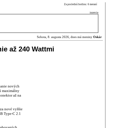
Za poslednú hodinu: 6 meraní
inzercia
Sobota, 8. augusta 2026, dnes má meniny
Oskár
ie až 240 Wattmi
danie nových
jú maximálny
onektor až na
za nové vyššie
SB Type-C 2.1
sahovaných