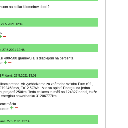
 som na kolko kilometrov dobil?
 27.5.2021 12:46
m.
: 27.5.2021 12:48
asi 400-500 gramovu aj s displejom na percenta
iť:
 Pridané: 27.5.2021 13:09
celkom presne. Ak vychádzame zo známeho vzťahu E=m.c^2 ,
792458m/s, E=12.5GWh . A to sa oplatí. Energiu na jedno
, prejdeš 250km. Teda celkovo to máš na 124827 nabití, takže
š s energiou powerbanku 31206777km.
proximáciu.
odnotiť:
ridané: 27.5.2021 13:14