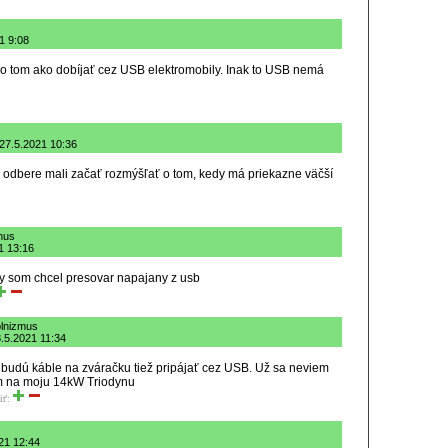
1 9:08
o tom ako dobíjať cez USB elektromobily. Inak to USB nemá
 27.5.2021 10:36
odbere mali začať rozmýšľať o tom, kedy má priekazne väčší
zmus
21 13:16
vzdy som chcel presovar napajany z usb
plnizmus
8.5.2021 11:34
 budú káble na zváračku tiež pripájať cez USB. Už sa neviem
m na moju 14kW Triodynu
iť:
21 12:44