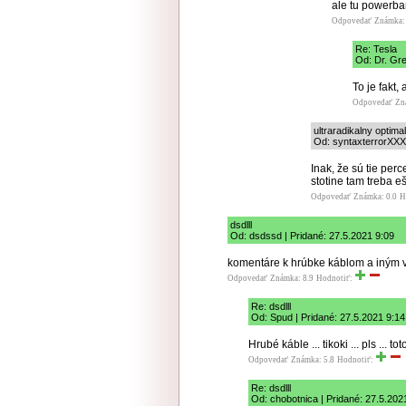
ale tu powerba
Odpovedať
Známka:
Re: Tesla
Od: Dr. Gre
To je fakt,
Odpovedať
Zn
ultraradikalny optima
Od: syntaxterrorXXX,
Inak, že sú tie per
stotine tam treba e
Odpovedať
Známka: 0.0
H
dsdlll
Od: dsdssd | Pridané: 27.5.2021 9:09
komentáre k hrúbke káblom a iným vec
Odpovedať
Známka: 8.9
Hodnotiť:
Re: dsdlll
Od: Spud | Pridané: 27.5.2021 9:14
Hrubé káble ... tikoki ... pls ... t
Odpovedať
Známka: 5.8
Hodnotiť:
Re: dsdlll
Od: chobotnica | Pridané: 27.5.202