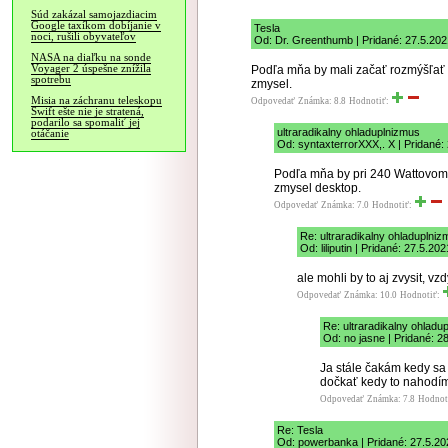
Súd zakázal samojazdiacim
Google taxíkom dobíjanie v
Tesla
noci, rušili obyvateľov
Od: Dr. Greenthumb | Pridané: 27.5.202
NASA na diaľku na sonde
Voyager 2 úspešne znížila
Podľa mňa by mali začať rozmýšľať 
spotrebu
zmysel.
Misia na záchranu teleskopu
Odpovedať
Známka: 8.8
Hodnotiť:
Swift ešte nie je stratená,
podarilo sa spomaliť jej
ultraradikalny ohladuplnizmus
otáčanie
Od: syntaxterrorXXX,. X | Pridané:
Podľa mňa by pri 240 Wattovom 
zmysel desktop.
Odpovedať
Známka: 7.0
Hodnotiť:
Re: ultraradikalny ohladuplni
Od: liliputin | Pridané: 27.5.20
ale mohli by to aj zvysit, 
Odpovedať
Známka: 10.0
Hodnotiť:
Re: ultraradikalny ohladu
Od: no jasne | Pridané: 2
Ja stále čakám kedy sa
dočkať kedy to nahodí
Odpovedať
Známka: 7.8
Hodnot
Re: Tesla
Od: powerbanka | Pridané: 27.5.20