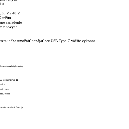
 A.
 36 V a 48 V.
ý režim
ané zariadenie
ým z nových
krem iného umožniť napájať cez USB Type-C väčšie výkonné
stujúcich na takýto nákup
 RAM vo Windows 11
anelov
ížiť výkon
átov videa
munsko mení tok Dunaja