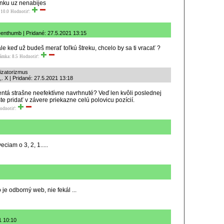
nku uz nenabijes
 10.0
Hodnotiť:
enthumb | Pridané: 27.5.2021 13:15
 ale keď už budeš merať toľkú štreku, chcelo by sa ti vracať ?
ámka: 8.5
Hodnotiť:
lizatorizmus
. X | Pridané: 27.5.2021 13:18
centá strašne neefektívne navrhnuté? Veď len kvôli poslednej
šte pridať v závere priekazne celú polovicu pozícií.
odnotiť:
iam o 3, 2, 1.....
oto je odborný web, nie fekál ...
1 10:10