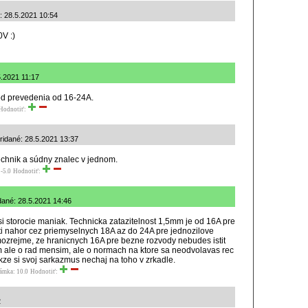
: 28.5.2021 10:54
V :)
.5.2021 11:17
i od prevedenia od 16-24A.
Hodnotiť:
ridané: 28.5.2021 13:37
technik a súdny znalec v jednom.
-5.0
Hodnotiť:
ridané: 28.5.2021 14:46
 si storocie maniak. Technicka zatazitelnost 1,5mm je od 16A pre
 nahor cez priemyselnych 18A az do 24A pre jednozilove
ozrejme, ze hranicnych 16A pre bezne rozvody nebudes istit
m ale o rad mensim, ale o normach na ktore sa neodvolavas rec
kze si svoj sarkazmus nechaj na toho v zrkadle.
ámka: 10.0
Hodnotiť:
2