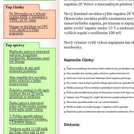
napätím 20 Voltov a maximálnym prúdom 5
Top články
Nový štandard zavádza vyššie napätia 28 V,
Na Slovensku sa v tichosti
vypína ADSL v lokalitách s
Okrem toho zavádza podľa oznámenia nov
VDSL, už 31. mája
nastaviteľného napätia, pri ktorom si napáj
Orange sa doťahuje na UPC
môže zvoliť napätie medzi 15 V a niektor
a O2, spustí 2.5 Gbps
vyšších napätí s rozlíšením 100 mV.
pripojenie
Nový výrazne vyšší výkon napájania má o
Top správy
notebooky.
Maďarsko jadrovú elektráreň
nakoniec kompletne
neodstavilo, Rumunsko mení
Najnovšie články:
tok Dunaja
Slovensko.sk má opäť
Železnice predávajú dve tretiny lístkov elektronicky, po donútení ce
technické problémy
Alza nasadila dve novinky, jednu užitočnú a jednu kontroverznú
Alza nasadila dve novinky,
Záchrana misie na záchranu teleskopu Swift úspešne pokračuje
jednu užitočnú a jednu
Microsoft v čase drahých pamätí sľubuje optimalizovať spotrebu
kontroverznú
NASA pripravuje ISS na inštaláciu posledných nových solárnych p
Železnice znižujú kvôli teplu
Ďalšia jadrová elektráreň južne od Slovenska musela kvôli teplu zn
rýchlosť iba na 50 km/h,
spôsobuje to meškanie
Vydaný nový FFmpeg 9.0, zlepšil akceleráciu profesionálnych form
Slovenská sporiteľňa bude mať cez víkend odstávku
Ďalšia jadrová elektráreň
južne od Slovenska musela
NASA na diaľku na sonde Voyager 2 úspešne znížila spotrebu
kvôli teplu znížiť výkon
Maďarsko jadrovú elektráreň nakoniec kompletne neodstavilo, Ru
V Poľsku spustili takmer
gigawatthodinové úložisko,
z LiFePO4 článkov
Diskusia:
Telekom pridal 12 GB balík
pre Easy, chce zaň 12 eur