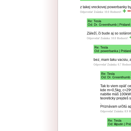
z takej vreckovej powerbanky by
Odpovedať
Známka: 10.0
Hodnotiť:
Re: Tesla
Od: Dr. Greenthumb | Pridané:
Záleží, či bude aj so soláro
Odpovedať
Známka: 10.0
Hodnotiť:
Re: Tesla
Od: powerbanka | Pridané
bez, mam taku vacsiu, 
Odpovedať
Známka: 6.7
Hodnot
Re: Tesla
Od: Dr. Greenthumb |
Tak to viem opäť 
kde m=0,5kg, c=299
nabitie máš 100kWh
teoreticky prejde
.
Priznávam určitú a
Odpovedať
Známka: 8.9
H
Re: Tesla
Od: liliputin | P