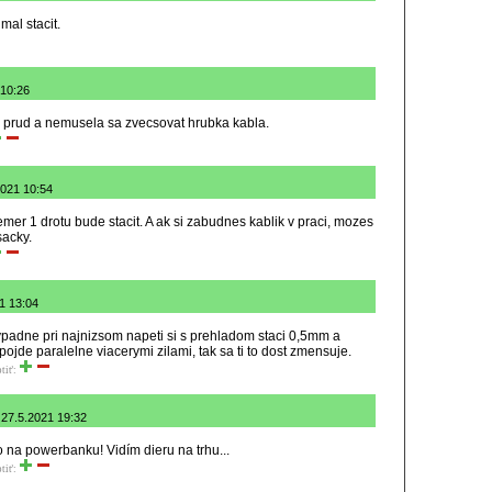
mal stacit.
 10:26
l prud a nemusela sa zvecsovat hrubka kabla.
2021 10:54
mer 1 drotu bude stacit. A ak si zabudnes kablik v praci, mozes
sacky.
21 13:04
ypadne pri najnizsom napeti si s prehladom staci 0,5mm a
ojde paralelne viacerymi zilami, tak sa ti to dost zmensuje.
tiť:
 27.5.2021 19:32
na powerbanku! Vidím dieru na trhu...
tiť: