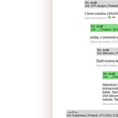
Re: dsdlll
Od: CPT.obvijus | Pridané
1,5mm zvladne 10A/240
Odpovedať
Hodnotiť:
Re: dsdlll
Od: ... | Pridané: 28
pridaj, v zavislost
Odpovedať
Známka: 10.0
Re: dsdlll
Od: Wernher | P
Ďalší revízny 
Odpovedať
Známka: 
Re: dsdlll
Od: ... | P
Aktualizuj
domacnosti
kable. Sam
16A istico
nebola. Ta
Odpovedať
Zn
--o-O-o--
Od: trololoman | Pridané: 27.5.2021 9:2