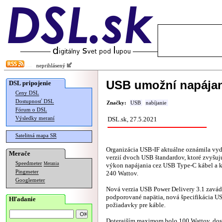
neprihlásený
USB umožní napájan
DSL pripojenie
Ceny DSL
Dostupnosť DSL
Značky:
USB
nabíjanie
Fórum o DSL
Výsledky meraní
DSL.sk, 27.5.2021
Satelitná mapa SR
Organizácia USB-IF aktuálne oznámila vy
Merače
verzií dvoch USB štandardov, ktoré zvyšu
Speedmeter
Merania
výkon napájania cez USB Type-C kábel a k
Pingmeter
240 Wattov.
Googlemeter
Nová verzia USB Power Delivery 3.1 zavád
podporované napätia, nová špecifikácia U
Hľadanie
požiadavky pre káble.
Doterajším maximom bolo 100 Wattov, do