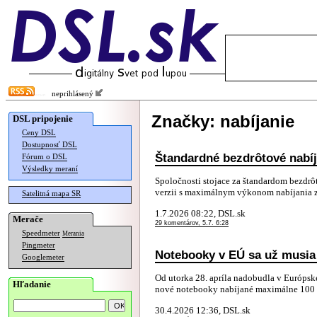
neprihlásený
Značky: nabíjanie
DSL pripojenie
Ceny DSL
Dostupnosť DSL
Štandardné bezdrôtové nabíj
Fórum o DSL
Výsledky meraní
Spoločnosti stojace za štandardom bezdrô
verzii s maximálnym výkonom nabíjania z
Satelitná mapa SR
1.7.2026 08:22, DSL.sk
Merače
29 komentárov, 5.7. 6:28
Speedmeter
Merania
Pingmeter
Notebooky v EÚ sa už musia
Googlemeter
Od utorka 28. apríla nadobudla v Európske
Hľadanie
nové notebooky nabíjané maximálne 100 W
30.4.2026 12:36, DSL.sk