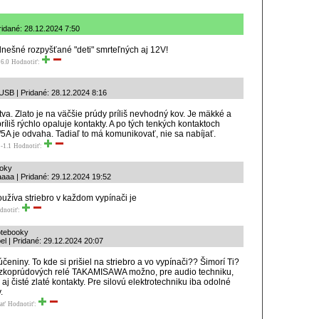
ridané: 28.12.2024 7:50
 dnešné rozpyšťané "deti" smrteľných aj 12V!
6.0
Hodnotiť:
SB | Pridané: 28.12.2024 8:16
tva. Zlato je na väčšie prúdy príliš nevhodný kov. Je mäkké a
 príliš rýchlo opaluje kontakty. A po tých tenkých kontaktoch
/5A je odvaha. Tadiaľ to má komunikovať, nie sa nabíjať.
-1.1
Hodnotiť:
ooky
aaa | Pridané: 29.12.2024 19:52
oužíva striebro v každom vypínači je
dnotiť:
otebooky
el | Pridané: 29.12.2024 20:07
účeniny. To kde si prišiel na striebro a vo vypínači?? Šimorí Ti?
ízkoprúdových relé TAKAMISAWA možno, pre audio techniku,
 aj čisté zlaté kontakty. Pre silovú elektrotechniku iba odolné
.
ať
Hodnotiť: