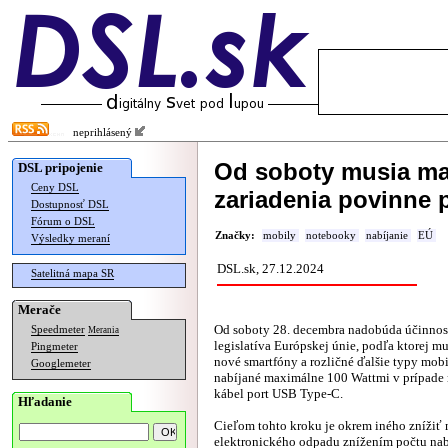
neprihlásený
Od soboty musia ma
DSL pripojenie
Ceny DSL
zariadenia povinne 
Dostupnosť DSL
Fórum o DSL
Značky:
mobily
notebooky
nabíjanie
EÚ
Výsledky meraní
DSL.sk, 27.12.2024
Satelitná mapa SR
Merače
Od soboty 28. decembra nadobúda účinnos
Speedmeter
Merania
legislatíva Európskej únie, podľa ktorej m
Pingmeter
nové smartfóny a rozličné ďalšie typy mob
Googlemeter
nabíjané maximálne 100 Wattmi v prípade 
kábel port USB Type-C.
Hľadanie
Cieľom tohto kroku je okrem iného znížiť
elektronického odpadu znížením počtu nab