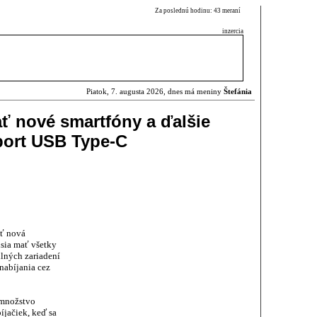
Za poslednú hodinu: 43 meraní
inzercia
Piatok, 7. augusta 2026, dnes má meniny
Štefánia
ť nové smartfóny a ďalšie
port USB Type-C
ť nová
usia mať všetky
ilných zariadení
nabíjania cez
 množstvo
íjačiek, keď sa