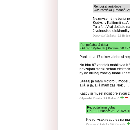
Re: pošahaná doba
Od: Pomlčka | Pridané: 2
Nezmyselné riešenia ne
Kedysi v Kalifornií sa 
Tu a furt Vraj dotácie 
životnosťou elektroniky.
Odpovedať
Známka: -2.9
Hodno
Re: pošahaná doba
Od reg.: Pjetro de | Pridané: 28.12
Panko ma 17 rokov, alebo si ne
Na trhu 87 znaciek mobilov a K
navzajom medzi sebou elektricky
by do druhej znacky mobilu nestr
Jaaaaj ja mam Motorolu model X,
a já, a já, a já mam zas Nokiu ... a
Kazdy si musel nosit pre svoju
Odpovedať
Známka: 9.4
Hodnotiť:
Re: pošahaná doba
Od: ... | Pridané: 28.12.2024 1
Pjetro, vsak reagujes na ma
Odpovedať
Známka: 5.0
Hodnotiť: