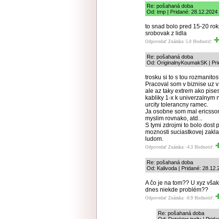
Re: pošahaná doba
Od: tmp | Pridané: 28.12.2024
to snad bolo pred 15-20 rok
srobovak z lidla
Odpovedať
Známka: 5.0
Hodnotiť:
Re: pošahaná doba
Od: OriginalnyKoumakSK | Pri
trosku si to s tou rozmanito
Pracoval som v biznise uz v
ale az taky extrem ako pises
kabliky 1-x k univerzalnym 
urcity tolerancny ramec.
Ja osobne som mal ericsson
myslim rovnako, atd...
S tymi zdrojmi to bolo dost
moznosti suciastkovej zakla
ludom.
Odpovedať
Známka: -4.3
Hodnotiť:
Re: pošahaná doba
Od: Kalivoda | Pridané: 28.12
A čo je na tom?? U xyz však
dnes niekde problém??
Odpovedať
Známka: -0.9
Hodnotiť:
Re: pošahaná doba