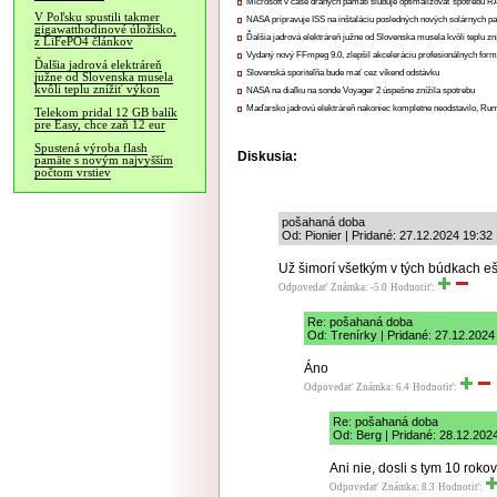
Microsoft v čase drahých pamätí sľubuje optimalizovať spotrebu
V Poľsku spustili takmer
NASA pripravuje ISS na inštaláciu posledných nových solárnych p
gigawatthodinové úložisko,
Ďalšia jadrová elektráreň južne od Slovenska musela kvôli teplu zn
z LiFePO4 článkov
Vydaný nový FFmpeg 9.0, zlepšil akceleráciu profesionálnych form
Ďalšia jadrová elektráreň
Slovenská sporiteľňa bude mať cez víkend odstávku
južne od Slovenska musela
kvôli teplu znížiť výkon
NASA na diaľku na sonde Voyager 2 úspešne znížila spotrebu
Maďarsko jadrovú elektráreň nakoniec kompletne neodstavilo, Ru
Telekom pridal 12 GB balík
pre Easy, chce zaň 12 eur
Spustená výroba flash
Diskusia:
pamäte s novým najvyšším
počtom vrstiev
pošahaná doba
Od: Pionier | Pridané: 27.12.2024 19:32
Už šimorí všetkým v tých búdkach eš
Odpovedať
Známka: -5.0
Hodnotiť:
Re: pošahaná doba
Od: Trenírky | Pridané: 27.12.2024
Áno
Odpovedať
Známka: 6.4
Hodnotiť:
Re: pošahaná doba
Od: Berg | Pridané: 28.12.202
Ani nie, dosli s tym 10 roko
Odpovedať
Známka: 8.3
Hodnotiť: