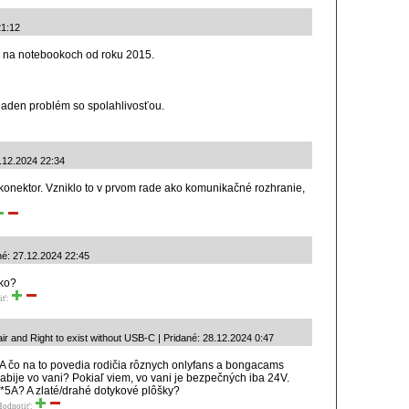
21:12
e na notebookoch od roku 2015.
iaden problém so spolahlivosťou.
.12.2024 22:34
onektor. Vzniklo to v prvom rade ako komunikačné rozhranie,
é: 27.12.2024 22:45
tko?
iť:
air and Right to exist without USB-C | Pridané: 28.12.2024 0:47
A čo na to povedia rodičia rôznych onlyfans a bongacams
zabije vo vani? Pokiaľ viem, vo vani je bezpečných iba 24V.
*5A? A zlaté/drahé dotykové plôšky?
Hodnotiť: