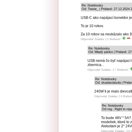
Re: Notebooky
Od: Twixie_ | Pridané: 27.12.2024 
USB-C ako napájací konektor j
To je 10 rokov.
Za 10 rokov sa neukázalo ako ž
Odpovedať
Známka: 2.5
Hodnotiť:
Re: Notebooky
Od: Mladý pánko | Pridané: 27
USB nemá čo byť napájací k
zbernica...
Odpovedať
Známka: -1.7
Hodnotiť:
Re: Notebooky
Od: dsadasdasda | Pridan
240W ti je malo dievca
Odpovedať
Známka: 2.4
Hodnot
Re: Notebooky
Od reg.: Right to rep
To bude 48V * 5A? 
modeliek, ktoré to 
Alebotam je 2* 24V
Odpovedať
Známka: -5.0