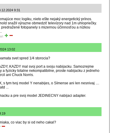
8.12.2024 9:31
majúce moc logiku, nieto ešte nejaký energetický prínos.
Arnold snažil výrazne obmedziť televízory nad 1m uhlopriečky.
na predražené fotopanely s mizernou účinnosťou a nízkou
..
tiť:
.2024 13:02
pamata svet spred 1/4 storocia?
AZDY, KAZDY mal svoj port a svoju nabijacku. Samozrejme
 a fyzicky totalne nekompatibilne, proste nabijacku z jedneho
cil ani Chuck Norris.
 s tym tvoj model Y nenabijes, o Símense ani len nesnivaj ....
td ...
 znacku a pre svoj model JEDINECNY nabijaci adapter.
4:19
niaka, co viac by si od neho cakal?