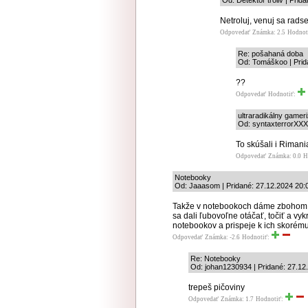
Od: Detektor troliv | Prid
Netroluj, venuj sa rad
Odpovedať
Známka: 2.5
Hodnot
Re: pošahaná doba
Od: Tomáškoo | Prid
??
Odpovedať
Hodnotiť:
ultraradikálny game
Od: syntaxterrorXXX,
To skúšali i Rimani
Odpovedať
Známka: 0.0
H
Notebooky
Od: Jaaasom | Pridané: 27.12.2024 20:
Takže v notebookoch dáme zbohom j
sa dali ľubovoľne otáčať, točiť a v
notebookov a prispeje k ich skorém
Odpovedať
Známka: -2.6
Hodnotiť:
Re: Notebooky
Od: johan1230934 | Pridané: 27.12
trepeš pičoviny
Odpovedať
Známka: 1.7
Hodnotiť: