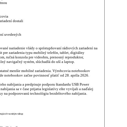
otnou
bcovia
riadení dostali
ení uvedených
vané nariadenie vlády o sprístupňovaní rádiových zariadení na
t pre zariadenia typu mobilný telefón, tablet, digitálny
nom, ručná konzola pre videohru, prenosný reproduktor,
ilný navigačný systém, slúchadlá do uší a laptop.
 ostatné menšie mobilné zariadenia. Výrobcovia notebookov
ade notebookov začne povinnosť platiť od 28. apríla 2026.
hleho nabíjania a predpisuje podporu štandardu USB Power
bíjania sa v čase prijatia legislatívy ešte vyvíjali a naďalej
vky na podporovanú technológiu bezdrôtového nabíjania.
stujúcich na takýto nákup