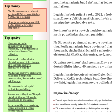
mobilné zariadenia budú dať nabíjať jedn
Top články
nabíjačkou.
Na Slovensku sa v tichosti
Legislatíva bola prijatá v roku 2022, výro
vypína ADSL v lokalitách s
VDSL, už 31. mája
smartfónov a ďalších menších mobilných za
na prípadný prechod dva roky.
Orange sa doťahuje na UPC
a O2, spustí 2.5 Gbps
pripojenie
Povinnosť sa týka nových modelov zariad
na trh po začiatku platnosti pravidiel.
Top správy
Na Slovensku povinnosť upravuje novelizo
Chrome sa bude
aktualizovať dvakrát
trhu. Podľa nariadenia bude povinnosť plati
týždenne, v budúcnosti sa
fotoaparát, slúchadlá, slúchadlá s mikrofó
bude aktualizovať bez
elektronická čítačka, klávesnica, myš, mob
reštartov
Rumunsko odstrelmi a
Od zajtra povinnosť platí pre smartfóny a
blokádou mení tok Dunaja,
aby udržalo jadrovú
dostali dlhšiu lehotu 40 mesiacov a v príp
elektráreň v chode
Maďarsko jadrovú elektráreň
Legislatíva zjednocuje aj technológie rýc
nakoniec kompletne
Delivery. Keďže technológie bezdrôtového na
neodstavilo, Rumunsko mení
tok Dunaja
vyvíjajú, legislatíva nestanovuje požiada
Slovensko.sk má opäť
technické problémy
Najnovšie články:
Železnice znižujú kvôli teplu
rýchlosť iba na 50 km/h,
spôsobuje to meškanie
Železnice predávajú dve tretiny lístkov elektronicky, po donútení ce
Alza nasadila dve novinky, jednu užitočnú a jednu kontroverznú
Alza nasadila dve novinky,
jednu užitočnú a jednu
Záchrana misie na záchranu teleskopu Swift úspešne pokračuje
kontroverznú