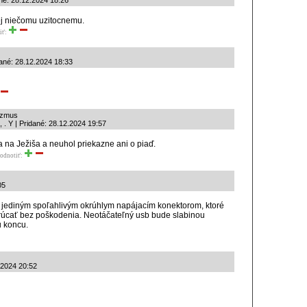
ané: 28.12.2024 18:26
sej niečomu uzitocnemu.
iť:
ané: 28.12.2024 18:33
rizmus
 . Y | Pridané: 28.12.2024 19:57
a na Ježiša a neuhol priekazne ani o piaď.
odnotiť:
05
ediným spoľahlivým okrúhlym napájacím konektorom, ktoré
ykrúcať bez poškodenia. Neotáčateľný usb bude slabinou
u koncu.
.2024 20:52