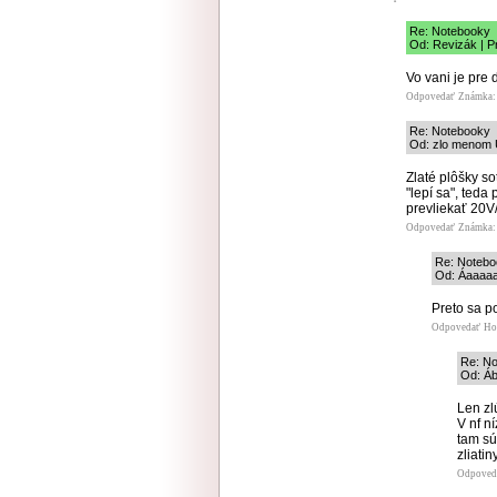
Re: Notebooky
Od: Revizák | P
Vo vani je pre
Odpovedať
Známka: 
Re: Notebooky
Od: zlo menom U
Zlaté plôšky so
"lepí sa", teda
prevliekať 20V
Odpovedať
Známka: 
Re: Noteb
Od: Áaaaaa
Preto sa p
Odpovedať
Ho
Re: N
Od: Áb
Len zl
V nf n
tam sú
zliatiny
Odpoved