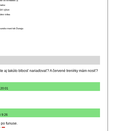
 RAM vo Windows 11
anelov
ížiť výkon
átov videa
munsko mení tok Dunaja
te aj takúto blbosť nariaďovať? A červené trenírky mám nosiť?
 20:01
4 9:26
v po funuse.