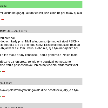
 15:33
mi, aktualne gagaju akurat eplisti, usb-c ma uz par rokov aj aku
dané: 28.12.2024 15:40
stou prehnal.
 dobach kedy prisli NMT a ludom sprijemnovali zivot PSIONy,
 to nebol a ani po prichode GSM. Existovali redukcie, resp. aj
nabijackam a ci tomu veris, alebo nie, aj s tym napajanim bol
 a ten mal 3 druhy koncoviek, podla generacie. Nokia mala
 pribuzne uz len preto, ze telefony pouzivali obmedzene
dne trhu a prisposobovali ich co najviac blbuvzdornosti voci
.2024 18:23
ovakej elektroniky to fungovalo dlhé desaťročia, aký je s tým