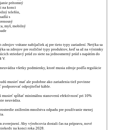
íjanie prítomný
i na konci
ilný telefón,
hadlá s
prenosný
ica, myš, mobilný
pade
h zdrojov vrátane nabíjačiek aj pre tieto typy zariadení. Netýka sa
týka sa zdrojov pre rozličné typy produktov, keď sa až na výnimky
úcich striedavý prúd zo siete na jednosmerný prúd s napätím do
4 V.
 neuvádza všetky podmienky, ktoré musia zdroje podľa regulácie
 budú musieť mať ale podobne ako zariadenia tiež povinne
 podporovať odpojiteľné káble.
ú musieť spĺňať minimálnu stanovenú efektívnosť pri 10%
nie neuvádza.
 prostredie znížením množstva odpadu pre používanie menej
ia.
m zverejnení. Aby výrobcovia dostali čas na prípravu, nové
a niekedy na konci roka 2028.