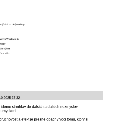
stujúcich na takýto nákup
 RAM vo Windows 11
anelov
ížiť výkon
átov videa
10.2025 17:32
 ideme strmhlav do dalsich a dalsich nezmyslov.
 umyslami.
ruchovost a efekt je presne opacny voci tomu, ktory si