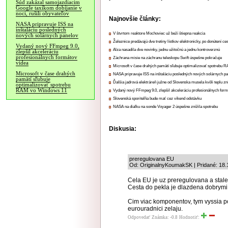
Súd zakázal samojazdiacim
Google taxíkom dobíjanie v
noci, rušili obyvateľov
Najnovšie články:
NASA pripravuje ISS na
inštaláciu posledných
V štvrtom reaktore Mochoviec už beží štiepna reakcia
nových solárnych panelov
Železnice predávajú dve tretiny lístkov elektronicky, po donútení ce
Vydaný nový FFmpeg 9.0,
Alza nasadila dve novinky, jednu užitočnú a jednu kontroverznú
zlepšil akceleráciu
profesionálnych formátov
Záchrana misie na záchranu teleskopu Swift úspešne pokračuje
videa
Microsoft v čase drahých pamätí sľubuje optimalizovať spotrebu
Microsoft v čase drahých
NASA pripravuje ISS na inštaláciu posledných nových solárnych p
pamätí sľubuje
Ďalšia jadrová elektráreň južne od Slovenska musela kvôli teplu zn
optimalizovať spotrebu
RAM vo Windows 11
Vydaný nový FFmpeg 9.0, zlepšil akceleráciu profesionálnych form
Slovenská sporiteľňa bude mať cez víkend odstávku
NASA na diaľku na sonde Voyager 2 úspešne znížila spotrebu
Diskusia:
preregulovana EU
Od: OriginalnyKoumakSK | Pridané: 18.
Cela EU je uz preregulovana a stale
Cesta do pekla je dlazdena dobrymi
Cim viac komponentov, tym vyssia po
eurouradnici zelaju.
Odpovedať
Známka: -0.8
Hodnotiť: