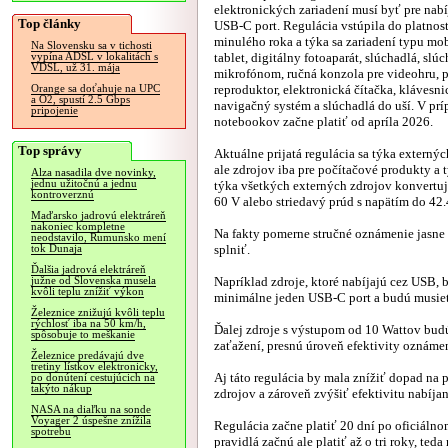
elektronických zariadení musí byť pre nab
Top články
USB-C port. Regulácia vstúpila do platnost
minulého roka a týka sa zariadení typu mob
Na Slovensku sa v tichosti
tablet, digitálny fotoaparát, slúchadlá, slúc
vypína ADSL v lokalitách s
VDSL, už 31. mája
mikrofónom, ručná konzola pre videohru, 
reproduktor, elektronická čítačka, klávesn
Orange sa doťahuje na UPC
a O2, spustí 2.5 Gbps
navigačný systém a slúchadlá do uší. V prí
pripojenie
notebookov začne platiť od apríla 2026.
Top správy
Aktuálne prijatá regulácia sa týka externýc
ale zdrojov iba pre počítačové produkty a 
Alza nasadila dve novinky,
jednu užitočnú a jednu
týka všetkých externých zdrojov konvertuj
kontroverznú
60 V alebo striedavý prúd s napätím do 42.
Maďarsko jadrovú elektráreň
nakoniec kompletne
Na fakty pomerne stručné oznámenie jasne
neodstavilo, Rumunsko mení
splniť.
tok Dunaja
Ďalšia jadrová elektráreň
Napríklad zdroje, ktoré nabíjajú cez USB,
južne od Slovenska musela
kvôli teplu znížiť výkon
minimálne jeden USB-C port a budú musieť
Železnice znižujú kvôli teplu
rýchlosť iba na 50 km/h,
Ďalej zdroje s výstupom od 10 Wattov bud
spôsobuje to meškanie
zaťažení, presnú úroveň efektivity oznáme
Železnice predávajú dve
tretiny lístkov elektronicky,
Aj táto regulácia by mala znížiť dopad na
po donútení cestujúcich na
takýto nákup
zdrojov a zároveň zvýšiť efektivitu nabíjan
NASA na diaľku na sonde
Voyager 2 úspešne znížila
Regulácia začne platiť 20 dní po oficiálno
spotrebu
pravidlá začnú ale platiť až o tri roky, ted