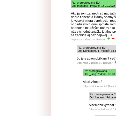
Re: preregulovana EU
Od: monopol | Pridané: 18.10.2025
Ako ja som za, nech sú nabíjačk
dobre tienené a žiadny spätný š
je vysoká miera byrokracie, reg
odpadu ako ľuďom sprosté zálohy
hodnotením určitých bodov ako h
nás východné značky totálne pr
sa zaobíde aj bez nejakej EU.
Odpovedať
Známka: 5.4
Hodnotiť:
Re: preregulovana EU
Od: NoName99 | Pridané: 18.
čo je s automobilkami? veď
Odpovedať
Známka: -0.7
Hodnotiť:
Re: preregulovana EU
Od: _Iso | Pridané: 18.10
Aj pri výrobe?
Odpovedať
Známka: 6.2
Hodnot
Re: preregulovana 
Od: Aasami | Pridané
A nemozu vyrabat 
Odpovedať
Známka: -2.0