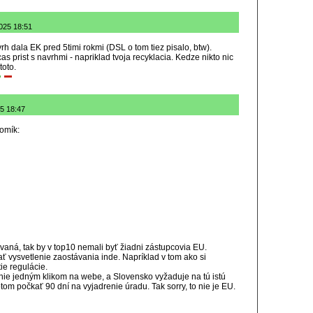
2025 18:51
h dala EK pred 5timi rokmi (DSL o tom tiez pisalo, btw).
as prist s navrhmi - napriklad tvoja recyklacia. Kedze nikto nic
toto.
25 18:47
omík:
ovaná, tak by v top10 nemali byť žiadni zástupcovia EU.
ať vysvetlenie zaostávania inde. Napríklad v tom ako si
ie regulácie.
ie jedným klikom na webe, a Slovensko vyžaduje na tú istú
otom počkať 90 dní na vyjadrenie úradu. Tak sorry, to nie je EU.