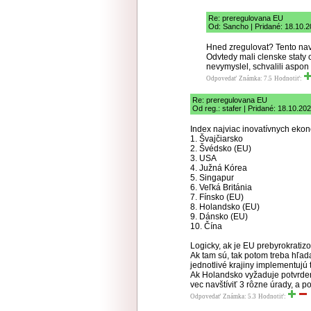
Re: preregulovana EU
Od: Sancho | Pridané: 18.10.
Hned zregulovat? Tento navr
Odvtedy mali clenske staty c
nevymyslel, schvalili aspon 
Odpovedať
Známka: 7.5
Hodnotiť:
Re: preregulovana EU
Od reg.: stafer | Pridané: 18.10.20
Index najviac inovatívnych ekon
1. Švajčiarsko
2. Švédsko (EU)
3. USA
4. Južná Kórea
5. Singapur
6. Veľká Británia
7. Fínsko (EU)
8. Holandsko (EU)
9. Dánsko (EU)
10. Čína
Logicky, ak je EU prebyrokratiz
Ak tam sú, tak potom treba hľad
jednotlivé krajiny implementujú t
Ak Holandsko vyžaduje potvrden
vec navštíviť 3 rôzne úrady, a p
Odpovedať
Známka: 5.3
Hodnotiť: