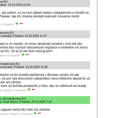
ana EU
idané: 18.10.2025 22:44
, ale potom, co sa cesi stykali radsej s dalajlamom a chodili na
aiwan, tak ich cinania prestali kupovat. A tovarne mohli
1.4
Hodnotiť:
ulovana EU
 metodej | Pridané: 19.10.2025 11:47
pil co on myslel, ze mozu skodovky vyrabat v cine tak ako
 vravis bez roznych absurdnych regulacii a nasledne ich mozu
e do EU. Ze by to ale bolo naozaj tym?
ámka: 0.0
Hodnotiť:
eregulovana EU
zorovatel | Pridané: 19.10.2025 11:58
ásledne na tie vozidlá debilkovia z Bruselu vyrúbu clo tak
, že pre nás koncových zákazníkov cena neklesne akurát že už
ude ani výroba.
 hore už dočista preskočilo z toho, ako sú odtrhnutí od reality.
ať
Známka: 3.3
Hodnotiť:
e: preregulovana EU
d: Vsak dobre | Pridané: 20.10.2025 7:10
v jaguari nema kto robit, len indovia.
povedať
Známka: 5.0
Hodnotiť: