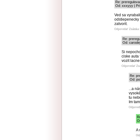
Re: preregulov
Od: xxxyyy | Pr
Ved sa vyrabali
odstiepenecky T
zatvorit.
Odpovedať
Známka: 
Re: prereg
Od: carodej
Si nepocho
ciske auta
vozit lacn
Odpovedať
Zn
Re: pr
Od: po
...a n
vysoké
tu neb
Im tam
Odpoved
R
O
A 
Od