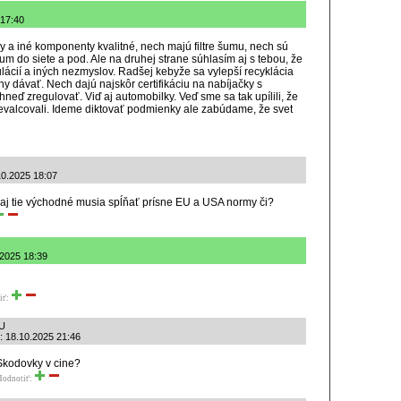
 17:40
y a iné komponenty kvalitné, nech majú filtre šumu, nech sú
um do siete a pod. Ale na druhej strane súhlasím aj s tebou, že
ulácií a iných nezmyslov. Radšej kebyže sa vylepší recyklácia
 dávať. Nech dajú najskôr certifikáciu na nabíjačky s
neď zregulovať. Viď aj automobilky. Veď sme sa tak upílili, že
evalcovali. Ideme diktovať podmienky ale zabúdame, že svet
10.2025 18:07
 aj tie východné musia spĺňať prísne EU a USA normy či?
.2025 18:39
iť:
EU
: 18.10.2025 21:46
Skodovky v cine?
Hodnotiť: