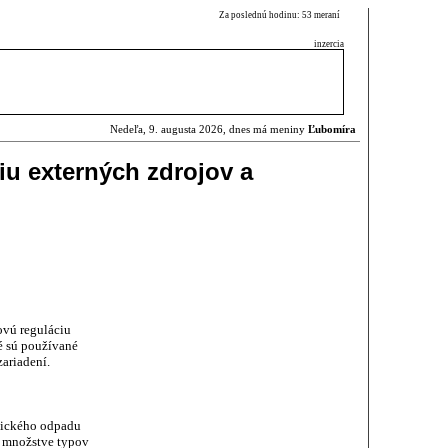
Za poslednú hodinu: 53 meraní
inzercia
Nedeľa, 9. augusta 2026, dnes má meniny
Ľubomíra
iu externých zdrojov a
ovú reguláciu
ré sú používané
zariadení.
nického odpadu
a množstve typov