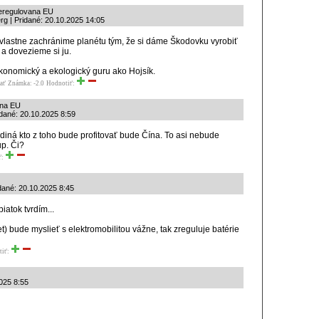
eregulovana EU
rg | Pridané: 20.10.2025 14:05
vlastne zachránime planétu tým, že si dáme Škodovku vyrobiť
 a dovezieme si ju.
ekonomický a ekologický guru ako Hojsík.
ať
Známka: -2.0
Hodnotiť:
ana EU
idané: 20.10.2025 8:59
ediná kto z toho bude profitovať bude Čína. To asi nebude
p. Či?
ť:
ané: 20.10.2025 8:45
iatok tvrdím...
et) bude myslieť s elektromobilitou vážne, tak zreguluje batérie
tiť:
2025 8:55