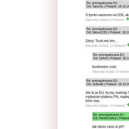
Re: preregulovana EU
Od: Sancho | Pridané: 18.10.
S tymto nazorom na DSL.sk
Odpovedať
Známka: 0.3
Hodnotiť:
Re: preregulovana EU
Od: Meno1235 | Pridané: 18.1
Zdroj: Trust me bro…
Odpovedať
Známka: -1.0
Hodnotiť:
Re: preregulovana EU
Od: s94mf | Pridané: 20.
trustmebro.com
Odpovedať
Známka: 3.3
Hodnot
Re: preregulovana EU
Od: skfkwld | Pridané: 18.10.
Ale to je EU. Aj my, malick
najlepsie platenu PN, najle
toho viac.
Odpovedať
Známka: -1.4
Hodnotiť:
Re: preregulovana EU
Od: fdsfdsfsdfsd | Pridan
tak skoro rano si pil?