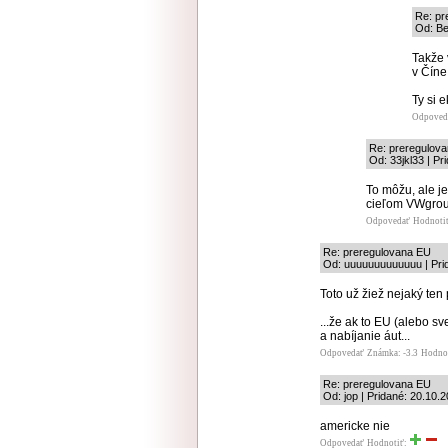
Re: pr
Od: Be
Takže 
v Číne
Ty si 
Odpoved
Re: preregulov
Od: 33jkl33 | Pr
To môžu, ale j
cieľom VWgrou
Odpovedať
Hodnoti
Re: preregulovana EU
Od: uuuuuuuuuuuuu | Prid
Toto už žiež nejaký ten p
...že ak to EU (alebo sv
a nabíjanie áut...
Odpovedať
Známka: -3.3
Hodno
Re: preregulovana EU
Od: jop | Pridané: 20.10.
americke nie
Odpovedať
Hodnotiť: