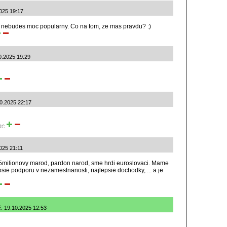
2025 19:17
 nebudes moc popularny. Co na tom, ze mas pravdu? :)
0.2025 19:29
10.2025 22:17
iť:
2025 21:11
y 5milionovy marod, pardon narod, sme hrdi euroslovaci. Mame
psie podporu v nezamestnanosti, najlepsie dochodky, ... a je
é: 19.10.2025 12:53