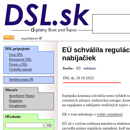
neprihlásený
EÚ schválila regulác
DSL pripojenie
Ceny DSL
nabíjačiek
Dostupnosť DSL
Fórum o DSL
Značky:
EÚ
nabíjanie
Výsledky meraní
DSL.sk, 18.10.2025
Satelitná mapa SR
Merače
Európska komisia schválila tento týždeň n
Speedmeter
Merania
externých zdrojov elektrickej energie, kto
Pingmeter
na napájanie a nabíjanie rozličných typov 
Googlemeter
EK o tom informuje v
tomto oznámení
.
Hľadanie
EÚ už s cieľom zníženia množstva elektro
zaviedla prísnu reguláciu zariadení, keď n