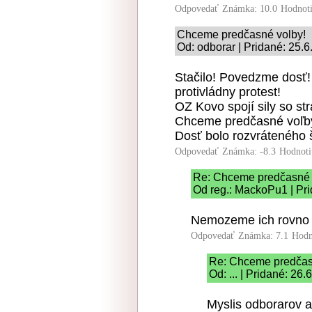
Odpovedať
Známka: 10.0
Hodnot
Chceme predčasné volby!
Od: odborar | Pridané: 25.
Stačilo! Povedzme dosť!
protivládny protest!
OZ Kovo spojí sily so s
Chceme predčasné voľby
Dosť bolo rozvráteného š
Odpovedať
Známka: -8.3
Hodnoti
Re: Chceme predčasné 
Od reg.: MackoPu1 | Pri
Nemozeme ich rovno po
Odpovedať
Známka: 7.1
Hodn
Re: Chceme predčas
Od: ... | Pridané: 26
Myslis odborarov 