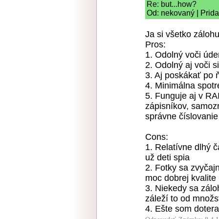
Re: but...how?
Od: nekovaný | Prid
Ja si všetko záloh
Pros:
1. Odolný voči úd
2. Odolný aj voči 
3. Aj poskákať p
4. Minimálna spotr
5. Funguje aj v RA
zápisníkov, samozr
správne číslovanie
Cons:
1. Relatívne dlhý 
už deti spia
2. Fotky sa zvyčajn
moc dobrej kvalite
3. Niekedy sa zálo
záleží to od množst
4. Ešte som dotera