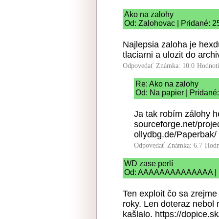
Ako na zalohy
Od: Zalohovac | Pridané: 2
Najlepsia zaloha je hex
tlaciarni a ulozit do arch
Odpovedať
Známka: 10.0
Hodnot
Re: Ako na zalohy
Od: Na papier | Pridané
Ja tak robím zálohy 
sourceforge.net/proj
ollydbg.de/Paperbak/
Odpovedať
Známka: 6.7
Hodn
WD zase perlí
Od: AAAAAAAAAAAAAA | Pr
Ten exploit čo sa zrejme
roky. Len doteraz nebol 
kašlalo. https://dopice.s