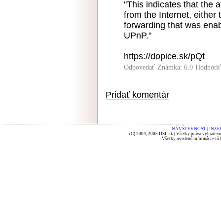
"This indicates that the 
from the Internet, either
forwarding that was enab
UPnP."
https://dopice.sk/pQt
Odpovedať
Známka: 6.0
Hodnoti
Pridať komentár
NÁVŠTEVNOSŤ
|
INZE
(C) 2004, 2005 DSL.sk | Všetky práva vyhradené
Všetky uvedené informácie sú b