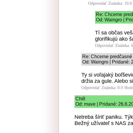
Odpovedať
Známka: 10.0
Re: Chceme pred
Od: Waingro | Pri
Tí sa občas veš
glorifikujú ako 
Odpovedať
Známka: 6
Re: Chceme predčasné 
Od: Waingro | Pridané: 
Ty si voľajaký boľševi
držia za gule. Alebo 
Odpovedať
Známka: 0.0
Hodn
Chill
Od: mave | Pridané: 26.6.2
Netreba šíriť paniku. Týk
Bežný užívateľ s NAS za