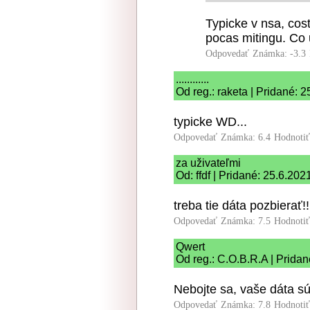
Typicke v nsa, cos
pocas mitingu. Co
Odpovedať
Známka: -3.3
............
Od reg.: raketa | Pridané: 
typicke WD...
Odpovedať
Známka: 6.4
Hodnoti
za uživateľmi
Od: ffdf | Pridané: 25.6.202
treba tie dáta pozbierať!!
Odpovedať
Známka: 7.5
Hodnoti
Qwert
Od reg.: C.O.B.R.A | Prida
Nebojte sa, vaše dáta 
Odpovedať
Známka: 7.8
Hodnoti