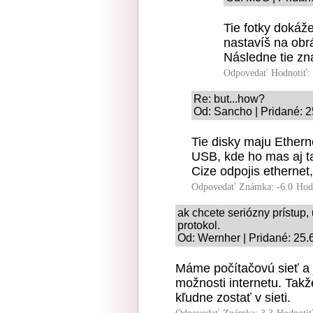
Tie fotky dokáže
nastavíš na obrá
Následne tie zn
Odpovedať
Hodnotiť:
Re: but...how?
Od: Sancho | Pridané: 2
Tie disky maju Etherne
USB, kde ho mas aj ta
Cize odpojis ethernet,
Odpovedať
Známka: -6.0
Hod
ak chcete seriózny prístup, 
protokol.
Od: Wernher | Pridané: 25.
Máme počítačovú sieť a j
možnosti internetu. Takž
kľudne zostať v sieti.