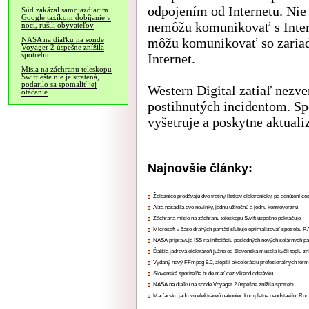
odpojením od Internetu. Nie 
Súd zakázal samojazdiacim
Google taxíkom dobíjanie v
nemôžu komunikovať s Intern
noci, rušili obyvateľov
môžu komunikovať so zariade
NASA na diaľku na sonde
Voyager 2 úspešne znížila
spotrebu
Internet.
Misia na záchranu teleskopu
Swift ešte nie je stratená,
podarilo sa spomaliť jej
Western Digital zatiaľ nezver
otáčanie
postihnutých incidentom. Sp
vyšetruje a poskytne aktuali
Najnovšie články:
Železnice predávajú dve tretiny lístkov elektronicky, po donútení ce
Alza nasadila dve novinky, jednu užitočnú a jednu kontroverznú
Záchrana misie na záchranu teleskopu Swift úspešne pokračuje
Microsoft v čase drahých pamätí sľubuje optimalizovať spotrebu
NASA pripravuje ISS na inštaláciu posledných nových solárnych p
Ďalšia jadrová elektráreň južne od Slovenska musela kvôli teplu zn
Vydaný nový FFmpeg 9.0, zlepšil akceleráciu profesionálnych form
Slovenská sporiteľňa bude mať cez víkend odstávku
NASA na diaľku na sonde Voyager 2 úspešne znížila spotrebu
Maďarsko jadrovú elektráreň nakoniec kompletne neodstavilo, Ru