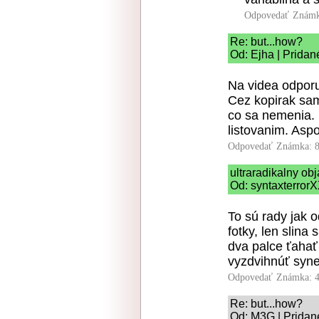
Odpovedať
Známk
Re: but...how?
Od: Ejha | Pridan
Na videa odporu
Cez kopirak sam
co sa nemenia. 
listovanim. Asp
Odpovedať
Známka: 8
ultraradikalny o
Od: syntaxterrorX
To sú rady jak 
fotky, len slina
dva palce ťahať
vyzdvihnúť syne
Odpovedať
Známka: 4
Re: but...how?
Od: M3G | Pridan