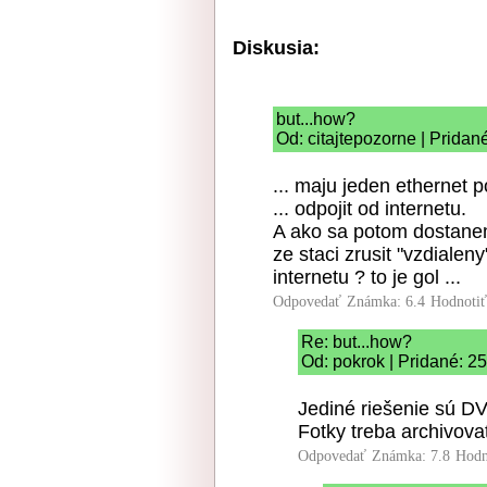
Diskusia:
but...how?
Od: citajtepozorne | Pridan
... maju jeden ethernet p
... odpojit od internetu.
A ako sa potom dostanem
ze staci zrusit "vzdialen
internetu ? to je gol ...
Odpovedať
Známka: 6.4
Hodnoti
Re: but...how?
Od: pokrok | Pridané: 2
Jediné riešenie sú D
Fotky treba archivova
Odpovedať
Známka: 7.8
Hodn