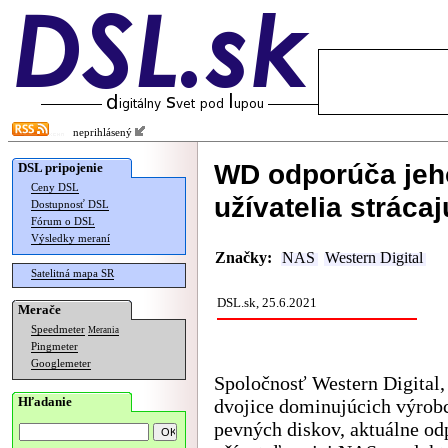
neprihlásený
WD odporúča jeho
DSL pripojenie
Ceny DSL
užívatelia strácaj
Dostupnosť DSL
Fórum o DSL
Výsledky meraní
Značky:
NAS
Western Digital
Satelitná mapa SR
DSL.sk, 25.6.2021
Merače
Speedmeter
Merania
Pingmeter
Googlemeter
Spoločnosť Western Digital,
Hľadanie
dvojice dominujúcich výrob
pevných diskov, aktuálne od