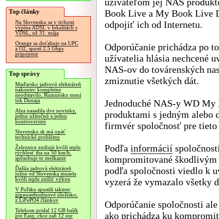
užívateľom jej NAS produk
Top články
Book Live a My Book Live 
odpojiť ich od Internetu.
Na Slovensku sa v tichosti
vypína ADSL v lokalitách s
VDSL, už 31. mája
Orange sa doťahuje na UPC
Odporúčanie prichádza po t
a O2, spustí 2.5 Gbps
pripojenie
užívatelia hlásia nechcené u
NAS-ov do továrenských nas
Top správy
zmiznutie všetkých dát.
Maďarsko jadrovú elektráreň
nakoniec kompletne
neodstavilo, Rumunsko mení
tok Dunaja
Jednoduché NAS-y WD My Bo
Alza nasadila dve novinky,
produktami s jedným alebo 
jednu užitočnú a jednu
kontroverznú
firmvér spoločnosť pre tieto
Slovensko.sk má opäť
technické problémy
Podľa
informácií
spoločnost
Železnice znižujú kvôli teplu
rýchlosť iba na 50 km/h,
kompromitované škodlivým s
spôsobuje to meškanie
podľa spoločnosti viedlo k u
Ďalšia jadrová elektráreň
južne od Slovenska musela
kvôli teplu znížiť výkon
vyzerá že vymazalo všetky d
V Poľsku spustili takmer
gigawatthodinové úložisko,
z LiFePO4 článkov
Odporúčanie spoločnosti ale n
Telekom pridal 12 GB balík
ako prichádza ku kompromitá
pre Easy, chce zaň 12 eur