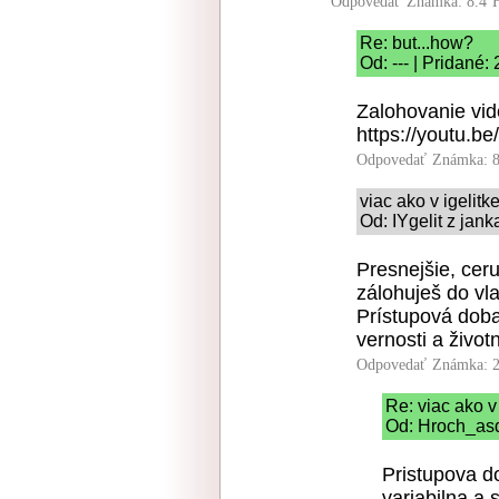
Odpovedať
Známka: 8.4
Re: but...how?
Od: --- | Pridané:
Zalohovanie vide
https://youtu.b
Odpovedať
Známka: 8
viac ako v igelitk
Od: IYgelit z jan
Presnejšie, cer
zálohuješ do vla
Prístupová doba
vernosti a život
Odpovedať
Známka: 2
Re: viac ako v
Od: Hroch_asd
Pristupova d
variabilna a 