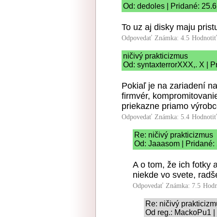
Od: dedoles | Pridané: 25.
To uz aj disky maju prist
Odpovedať
Známka: 4.5
Hodnoti
ničivý prakticizmus
Od: syntaxterrorXXX,. X | P
Pokiaľ je na zariadení 
firmvér, kompromitovani
priekazne priamo výrob
Odpovedať
Známka: 5.4
Hodnoti
Re: ničivý prakticizmus
Od: Jaaasom | Pridané:
A o tom, že ich fotky
niekde vo svete, radše
Odpovedať
Známka: 7.5
Hodn
Re: ničivý prakticiz
Od reg.: MackoPu1 |