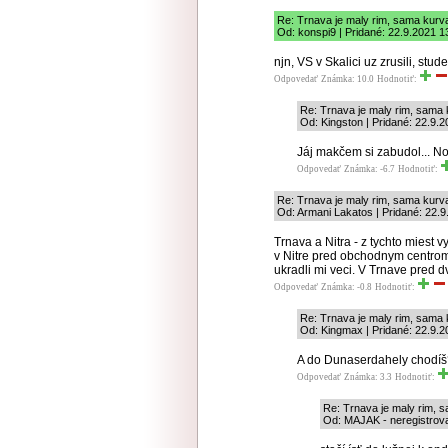
Re: Trnava je maly rim, sama kur
Od: konspi9 | Pridané: 22.9.2021 1
njn, VS v Skalici uz zrusili, stu
Odpovedať
Známka: 10.0
Hodnotiť:
Re: Trnava je maly rim, sama
Od: Kingston | Pridané: 22.9.
Jáj makčem si zabudol... No
Odpovedať
Známka: -6.7
Hodnotiť:
Re: Trnava je maly rim, sama kur
Od: Armani Lakatos | Pridané: 22.9
Trnava a Nitra - z tychto miest 
v Nitre pred obchodnym centrom.
ukradli mi veci. V Trnave pred 
Odpovedať
Známka: -0.8
Hodnotiť:
Re: Trnava je maly rim, sama
Od: Kingmax | Pridané: 22.9.2
A do Dunaserdahely chodíš
Odpovedať
Známka: 3.3
Hodnotiť:
Re: Trnava je maly rim,
Od: MAJAK - neregistrovan