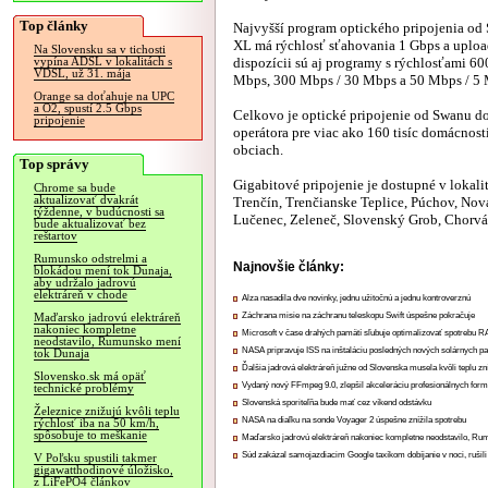
Top články
Najvyšší program optického pripojenia od 
XL má rýchlosť sťahovania 1 Gbps a uplo
Na Slovensku sa v tichosti
dispozícii sú aj programy s rýchlosťami 6
vypína ADSL v lokalitách s
VDSL, už 31. mája
Mbps, 300 Mbps / 30 Mbps a 50 Mbps / 5 
Orange sa doťahuje na UPC
a O2, spustí 2.5 Gbps
Celkovo je optické pripojenie od Swanu d
pripojenie
operátora pre viac ako 160 tisíc domácnost
obciach.
Top správy
Gigabitové pripojenie je dostupné v lokali
Chrome sa bude
aktualizovať dvakrát
Trenčín, Trenčianske Teplice, Púchov, No
týždenne, v budúcnosti sa
Lučenec, Zeleneč, Slovenský Grob, Chorv
bude aktualizovať bez
reštartov
Rumunsko odstrelmi a
Najnovšie články:
blokádou mení tok Dunaja,
aby udržalo jadrovú
elektráreň v chode
Alza nasadila dve novinky, jednu užitočnú a jednu kontroverznú
Záchrana misie na záchranu teleskopu Swift úspešne pokračuje
Maďarsko jadrovú elektráreň
nakoniec kompletne
Microsoft v čase drahých pamätí sľubuje optimalizovať spotrebu
neodstavilo, Rumunsko mení
NASA pripravuje ISS na inštaláciu posledných nových solárnych p
tok Dunaja
Ďalšia jadrová elektráreň južne od Slovenska musela kvôli teplu zn
Slovensko.sk má opäť
Vydaný nový FFmpeg 9.0, zlepšil akceleráciu profesionálnych form
technické problémy
Slovenská sporiteľňa bude mať cez víkend odstávku
Železnice znižujú kvôli teplu
NASA na diaľku na sonde Voyager 2 úspešne znížila spotrebu
rýchlosť iba na 50 km/h,
spôsobuje to meškanie
Maďarsko jadrovú elektráreň nakoniec kompletne neodstavilo, Ru
Súd zakázal samojazdiacim Google taxíkom dobíjanie v noci, rušili
V Poľsku spustili takmer
gigawatthodinové úložisko,
z LiFePO4 článkov