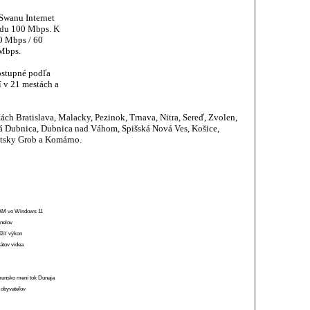
Swanu Internet
adu 100 Mbps. K
00 Mbps / 60
Mbps.
ostupné podľa
í v 21 mestách a
tách Bratislava, Malacky, Pezinok, Trnava, Nitra, Sereď, Zvolen,
vá Dubnica, Dubnica nad Váhom, Spišská Nová Ves, Košice,
átsky Grob a Komárno.
 RAM vo Windows 11
anelov
ížiť výkon
átov videa
munsko mení tok Dunaja
 obyvateľov