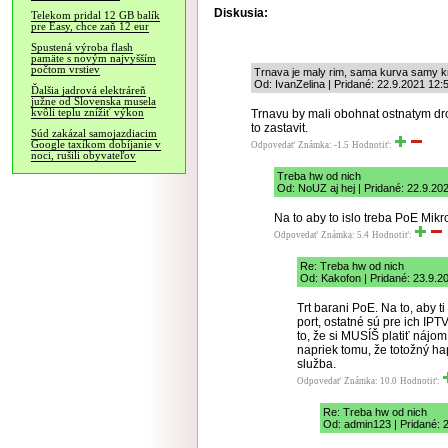
Diskusia:
Telekom pridal 12 GB balík
pre Easy, chce zaň 12 eur
Spustená výroba flash
pamäte s novým najvyšším
počtom vrstiev
Trnava je maly rim, sama kurva samy 
Od: IvanZelina | Pridané: 22.9.2021 12:
Ďalšia jadrová elektráreň
južne od Slovenska musela
kvôli teplu znížiť výkon
Trnavu by mali obohnat ostnatym droto
to zastavit.
Súd zakázal samojazdiacim
Google taxíkom dobíjanie v
Odpovedať
Známka: -1.5
Hodnotiť:
noci, rušili obyvateľov
Treba hw od nich
Od: NoUZ aj hej | Pridané: 22.9.20
Na to aby to islo treba PoE Mikr
Odpovedať
Známka: 5.4
Hodnotiť:
Re: Treba hw od nich
Od: Kakofon | Pridané: 23.9.2
Trt barani PoE. Na to, aby t
port, ostatné sú pre ich IPT
to, že si MUSÍŠ platiť nájom 
napriek tomu, že totožný hap
služba.
Odpovedať
Známka: 10.0
Hodnotiť:
Re: Treba hw od nich
Od: admin123 | Pridané: 