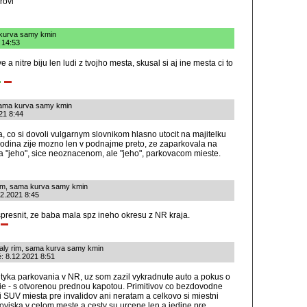
rovi
 kurva samy kmin
 14:53
e a nitre biju len ludi z tvojho mesta, skusal si aj ine mesta ci to
 sama kurva samy kmin
021 8:44
a, co si dovoli vulgarnym slovnikom hlasno utocit na majitelku
podina zije mozno len v podnajme preto, ze zaparkovala na
a "jeho", sice neoznacenom, ale "jeho", parkovacom mieste.
rim, sama kurva samy kmin
12.2021 8:45
presnit, ze baba mala spz ineho okresu z NR kraja.
aly rim, sama kurva samy kmin
é: 8.12.2021 8:51
 tyka parkovania v NR, uz som zazil vykradnute auto a pokus o
e - s otvorenou prednou kapotou. Primitivov co bezdovodne
i SUV miesta pre invalidov ani neratam a celkovo si miestni
koviska v celom meste a cesty su urcene len a jedine pre