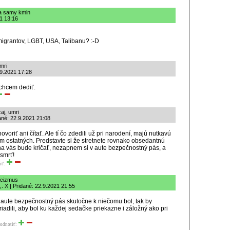
va samy kmin
21 13:16
migrantov, LGBT, USA, Talibanu? :-D
mri
.9.2021 17:28
chcem dediť.
aj, umri
ané: 22.9.2021 21:08
oriť ani čítať. Ale tí čo zdedili už pri narodení, majú nutkavú
m ostatných. Predstavte si že stretnete rovnako obsedantnú
na vás bude kričať, nezapnem si v aute bezpečnostný pás, a
 smrť!
iť:
icizmus
. X | Pridané: 22.9.2021 21:55
 aute bezpečnostný pás skutočne k niečomu bol, tak by
riadili, aby bol ku každej sedačke priekazne i záložný ako pri
odnotiť: