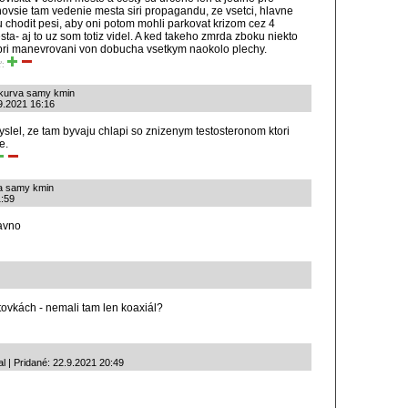
novsie tam vedenie mesta siri propagandu, ze vsetci, hlavne
u chodit pesi, aby oni potom mohli parkovat krizom cez 4
ta- aj to uz som totiz videl. A ked takeho zmrda zboku niekto
 pri manevrovani von dobucha vsetkym naokolo plechy.
ť:
 kurva samy kmin
9.2021 16:16
yslel, ze tam byvaju chlapi so znizenym testosteronom ktori
e.
va samy kmin
1:59
davno
ovkách - nemali tam len koaxiál?
l | Pridané: 22.9.2021 20:49