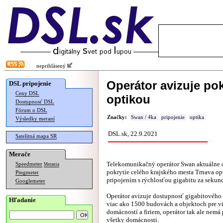
neprihlásený
Operátor avizuje pok
DSL pripojenie
Ceny DSL
optikou
Dostupnosť DSL
Fórum o DSL
Značky:
Swan / 4ka
pripojenie
optika
Výsledky meraní
DSL.sk, 22.9.2021
Satelitná mapa SR
Merače
Telekomunikačný operátor Swan aktuálne 
Speedmeter
Merania
pokrytie celého krajského mesta Trnava o
Pingmeter
pripojením s rýchlosťou gigabitu za sekun
Googlemeter
Operátor avizuje dostupnosť gigabitového 
Hľadanie
viac ako 1500 budovách a objektoch pre vi
domácností a firiem, operátor tak ale nemá
všetky domácnosti.