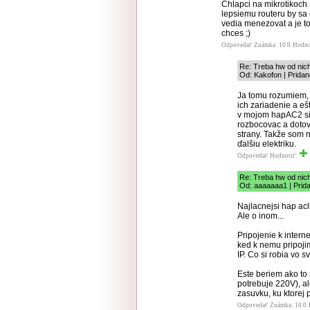
Chlapci na mikrotikoch 
lepsiemu routeru by sa 
vedia menezovat a je to
chces ;)
Odpovedať
Známka: 10.0
Hodno
Re: Treba hw od nic
Od: Kakofon | Pridan
Ja tomu rozumiem, 
ich zariadenie a eš
v mojom hapAC2 si
rozbocovac a dotova
strany. Takže som 
ďalšiu elektriku.
Odpovedať
Hodnotiť:
Re: Treba hw od nic
Od: aaaaaaa1 | Prid
Najlacnejsi hap acli
Ale o inom...
Pripojenie k inter
ked k nemu pripoji
IP. Co si robia vo s
Este beriem ako to
potrebuje 220V), al
zasuvku, ku ktorej 
Odpovedať
Známka: 10.0