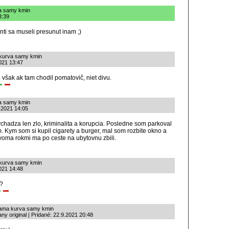
va samy kmin
3:39
denti sa museli presunut inam ;)
 kurva samy kmin
2021 13:47
 však ak tam chodil pomatovič, niet divu.
va samy kmin
.2021 14:05
vychadza len zlo, kriminalita a korupcia. Posledne som parkoval
 Kym som si kupil cigarety a burger, mal som rozbite okno a
dvoma rokmi ma po ceste na ubytovnu zbili.
 kurva samy kmin
021 14:48
?
 sama kurva samy kmin
y original | Pridané: 22.9.2021 20:48