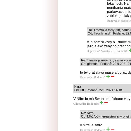
lokalnych. Naj
nenitrania maj
parkovacie mies
zablokuje, tak
Odpovedať
Hodnoti
Re: Trnava je maly rim, sama
Od: Hroch_asdf | Pridané: 22.
A ja som si vzdy o Trnave m
jazdia ako zeny po prechod
Odpovedať
Známka: -3.3
Hodnotiť:
Re: Trnava je maly rim, sama kur
Od: gfdsfds | Pridané: 22.9.2021 2
to by bratislava musela byt uz 
Odpovedať
Hodnotiť:
Nitra
Od: uff | Pridané: 22.9.2021 14:18
V Nitre to má Swan ako ťahané v byt
Odpovedať
Hodnotiť:
Re: Nitra
Od: MAJAK - neregistrovany origina
v nitre je satro
Odpovedať
Hodnotiť: