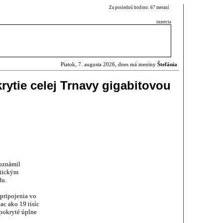
Za poslednú hodinu: 67 meraní
inzercia
Piatok, 7. augusta 2026, dnes má meniny
Štefánia
rytie celej Trnavy gigabitovou
oznámil
ptickým
du.
pripojenia vo
ac ako 19 tisíc
 pokryté úplne