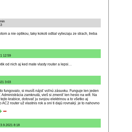
kmin
53
m a nie optikou, taky kokoti odtial vyliezaju ze strach, treba
21 12:59
otik od nich aj ked mate vlasty router a lepsi…
021 3:03
i to fungovalo, si musíš nájsť voľnú zásuvku. Funguje len jeden
V. Administrácia zamknutá, vieš si zmeniť len heslo na wifi. Na
tejto krabice, dotovať ju svojou elektrinou a to všetko aj
 AC2 router už vlastnis rok a oni ti dajú rovnaký. je to nahovno
23.9.2021 8:18