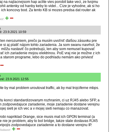
aj na najlacnejsom hap aclite vies porobit take veci, ze tvojmu
ohli antenky od hanby keby to videl... Cize je vyhodne, ak si ho
 ich koncovy bod. Za tento KB si mozes predsa dat router ak
tiť:
h
é: 23.9.2021 10:59
len nerozumiem, prečo ja musím uvoľniť ďalšou zásuvku pre
te si aj platiť nájom tohto zariadenia. Ja som swanu navrhol, že
 môžu nastaviť čo potrebujú, len aby som nemusel kupovať
ť ich zariadenie mojou elektrinou. PoE vraj nie je možne z ich
na starom programe, lebo do podhladu nemám ako priviesť
h
ané: 23.9.2021 12:55
te by mal problem uroutovat traffic, ak by mal trojciferne mbps.
netu konci standardizovanym rozhranim, ci uz RJ45 alebo SFP, a
m zodpovedajuce zariadenie, moje zariadenie dostane verejnu
vojej sieti je ich vec a v mojej sieti nemaju co manazovat.
 robi napriklad Orange, sice musis mat ich GPON terminal (a
e nie je problem, aby to bol bridge, takze stale dostavas RJ45
pripojis zodpovedajuce zariadenie a to dostane verejnu IP.
Hodnotiť: