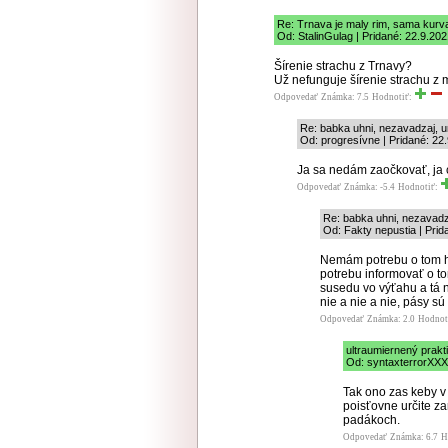
Re: Trnava je maly rim, sama kur
Od: StalinGulag | Pridané: 22.9.20
Šírenie strachu z Trnavy?
Už nefunguje šírenie strachu z 
Odpovedať
Známka: 7.5
Hodnotiť:
Re: babka uhni, nezavadzaj, u
Od: progresívne | Pridané: 22
Ja sa nedám zaočkovať, ja 
Odpovedať
Známka: -5.4
Hodnotiť:
Re: babka uhni, nezavadz
Od: Fakty nepustia | Prid
Nemám potrebu o tom hov
potrebu informovať o to
susedu vo výťahu a tá 
nie a nie a nie, pásy sú
Odpovedať
Známka: 2.0
Hodnot
ultraumiernený prakt
Od: syntaxterrorXXX,
Tak ono zas keby v
poisťovne určite za
padákoch.
Odpovedať
Známka: 6.7
H