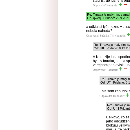
stačí ísť do lužnej k ond
Odpovedať
Hodnotiť:
Re: Trnava je maly rim, sama
Od: qweq | Pridané: 22.9.2021
a odkial si ty? mozno v trnav
nebola nahoda?
Odpovedať
Známka: 7.8
Hodnotiť:
Re: Trnava je maly rim,
Od: Uff | Pridané: 8.12.2
V Nitre zije taka spodin
bytu v baraku, kde ta s
verejnom parkovisku, n
Odpovedať
Hodnotiť:
Re: Trnava je maly 
Od: Uff | Pridané: 8.
Este som zabudol s
Odpovedať
Hodnotiť:
Re: Trnava je m
Od: Uff | Pridan
Celkovo, co sa
jeho odcudzeni
blokuju velkym
myslia, ze par