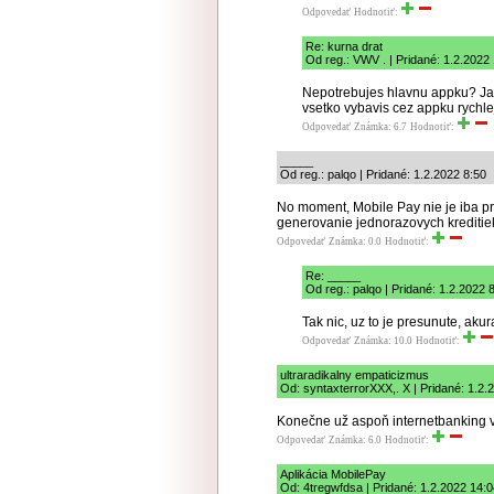
Odpovedať
Hodnotiť:
Re: kurna drat
Od reg.: VWV . | Pridané: 1.2.2022
Nepotrebujes hlavnu appku? Ja 
vsetko vybavis cez appku rychle
Odpovedať
Známka: 6.7
Hodnotiť:
_____
Od reg.: palqo | Pridané: 1.2.2022 8:50
No moment, Mobile Pay nie je iba pre 
generovanie jednorazovych kreditiek
Odpovedať
Známka: 0.0
Hodnotiť:
Re: _____
Od reg.: palqo | Pridané: 1.2.2022 
Tak nic, uz to je presunute, akur
Odpovedať
Známka: 10.0
Hodnotiť:
ultraradikalny empaticizmus
Od: syntaxterrorXXX,. X | Pridané: 1.2.
Konečne už aspoň internetbanking v
Odpovedať
Známka: 6.0
Hodnotiť:
Aplikácia MobilePay
Od: 4tregwfdsa | Pridané: 1.2.2022 14: