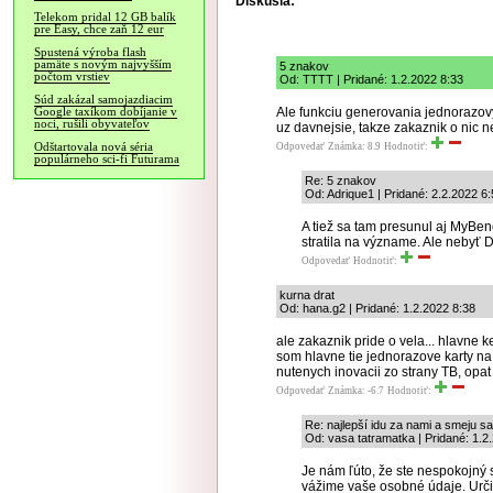
Diskusia:
Telekom pridal 12 GB balík
pre Easy, chce zaň 12 eur
Spustená výroba flash
pamäte s novým najvyšším
5 znakov
počtom vrstiev
Od: TTTT | Pridané: 1.2.2022 8:33
Súd zakázal samojazdiacim
Ale funkciu generovania jednorazovy
Google taxíkom dobíjanie v
noci, rušili obyvateľov
uz davnejsie, takze zakaznik o nic n
Odštartovala nová séria
Odpovedať
Známka: 8.9
Hodnotiť:
populárneho sci-fi Futurama
Re: 5 znakov
Od: Adrique1 | Pridané: 2.2.2022 6
A tiež sa tam presunul aj MyBen
stratila na význame. Ale nebyť D
Odpovedať
Hodnotiť:
kurna drat
Od: hana.g2 | Pridané: 1.2.2022 8:38
ale zakaznik pride o vela... hlavne
som hlavne tie jednorazove karty na p
nutenych inovacii zo strany TB, opat 
Odpovedať
Známka: -6.7
Hodnotiť:
Re: najlepší idu za nami a smeju s
Od: vasa tatramatka | Pridané: 1.2
Je nám ľúto, že ste nespokojný s
vážime vaše osobné údaje. Urči