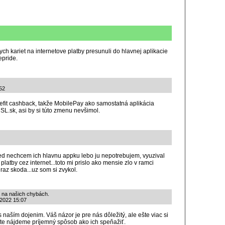
ch kariet na internetove platby presunuli do hlavnej aplikacie
epride.
:52
efit cashback, takže MobilePay ako samostatná aplikácia
SL.sk, asi by si túto zmenu nevšimol.
 ked nechcem ich hlavnu appku lebo ju nepotrebujem, vyuzival
latby cez internet...toto mi prislo ako mensie zlo v ramci
raz skoda...uz som si zvykol.
a na našich chybách.
.2022 15:07
 naším dojenim. Váš názor je pre nás dôležitý, ale ešte viac si
te nájdeme príjemný spôsob ako ich speňažiť.