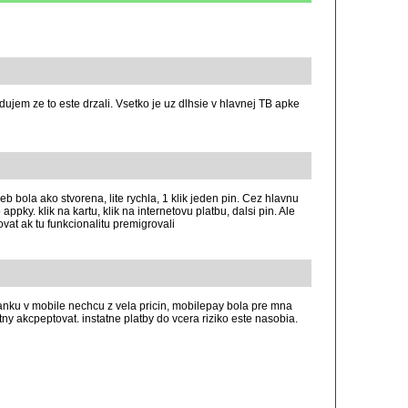
ujem ze to este drzali. Vsetko je uz dlhsie v hlavnej TB apke
b bola ako stvorena, lite rychla, 1 klik jeden pin. Cez hlavnu
 appky. klik na kartu, klik na internetovu platbu, dalsi pin. Ale
at ak tu funkcionalitu premigrovali
banku v mobile nechcu z vela pricin, mobilepay bola pre mna
tny akcpeptovat. instatne platby do vcera riziko este nasobia.