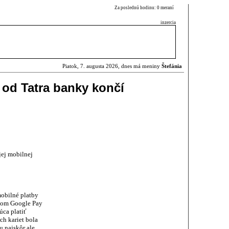
Za poslednú hodinu: 0 meraní
inzercia
Piatok, 7. augusta 2026, dnes má meniny
Štefánia
 od Tatra banky končí
jej mobilnej
mobilné platby
dom Google Pay
ca platiť
h kariet bola
u najskôr ale