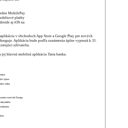
sledne MobilePay
ezdrôtové platby
droide aj iOS na
aplikáciu v obchodoch App Store a Google Play pre nových
 funguje. Aplikácia bude podľa oznámenia úplne vypnutá k 31.
stujúci užívatelia.
jej hlavnú mobilnú aplikáciu Tatra banka.
anelov
ížiť výkon
átov videa
munsko mení tok Dunaja
 obyvateľov
o meškanie
ánkov