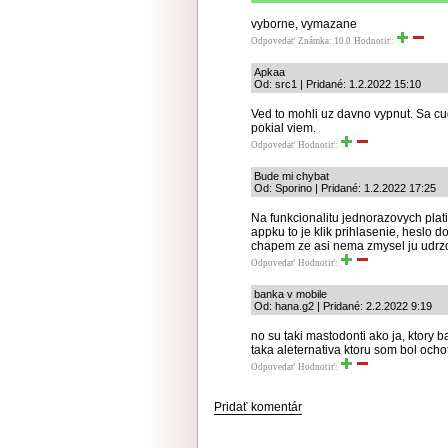
vyborne, vymazane
Odpovedať
Známka: 10.0
Hodnotiť:
Apkaa
Od: src1 | Pridané: 1.2.2022 15:10
Ved to mohli uz davno vypnut. Sa cud
pokial viem.
Odpovedať
Hodnotiť:
Bude mi chybat
Od: Sporino | Pridané: 1.2.2022 17:25
Na funkcionalitu jednorazovych platie
appku to je klik prihlasenie, heslo do
chapem ze asi nema zmysel ju udrzov
Odpovedať
Hodnotiť:
banka v mobile
Od: hana.g2 | Pridané: 2.2.2022 9:19
no su taki mastodonti ako ja, ktory 
taka aleternativa ktoru som bol ocho
Odpovedať
Hodnotiť:
Pridať komentár