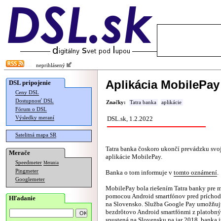
neprihlásený
Aplikácia MobilePay
DSL pripojenie
Ceny DSL
Dostupnosť DSL
Značky:
Tatra banka
aplikácie
Fórum o DSL
Výsledky meraní
DSL.sk, 1.2.2022
Satelitná mapa SR
Tatra banka čoskoro ukončí prevádzku svo
Merače
aplikácie MobilePay.
Speedmeter
Merania
Pingmeter
Banka o tom informuje v
tomto oznámení
.
Googlemeter
MobilePay bola riešením Tatra banky pre 
pomocou Android smartfónov pred prícho
Hľadanie
na Slovensko. Služba Google Pay umožňujú
bezdrôtovo Android smartfónmi z platobnýc
spustená na Slovensku na jar 2018, banka j