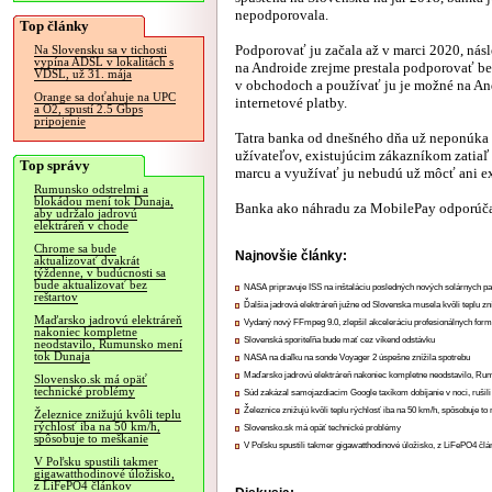
nepodporovala.
Top články
Podporovať ju začala až v marci 2020, ná
Na Slovensku sa v tichosti
vypína ADSL v lokalitách s
na Androide zrejme prestala podporovať b
VDSL, už 31. mája
v obchodoch a používať ju je možné na An
Orange sa doťahuje na UPC
internetové platby.
a O2, spustí 2.5 Gbps
pripojenie
Tatra banka od dnešného dňa už neponúka 
užívateľov, existujúcim zákazníkom zatiaľ
Top správy
marcu a využívať ju nebudú už môcť ani exi
Rumunsko odstrelmi a
blokádou mení tok Dunaja,
Banka ako náhradu za MobilePay odporúča 
aby udržalo jadrovú
elektráreň v chode
Chrome sa bude
Najnovšie články:
aktualizovať dvakrát
týždenne, v budúcnosti sa
bude aktualizovať bez
NASA pripravuje ISS na inštaláciu posledných nových solárnych p
reštartov
Ďalšia jadrová elektráreň južne od Slovenska musela kvôli teplu zn
Maďarsko jadrovú elektráreň
Vydaný nový FFmpeg 9.0, zlepšil akceleráciu profesionálnych form
nakoniec kompletne
Slovenská sporiteľňa bude mať cez víkend odstávku
neodstavilo, Rumunsko mení
tok Dunaja
NASA na diaľku na sonde Voyager 2 úspešne znížila spotrebu
Maďarsko jadrovú elektráreň nakoniec kompletne neodstavilo, Ru
Slovensko.sk má opäť
technické problémy
Súd zakázal samojazdiacim Google taxíkom dobíjanie v noci, rušili
Železnice znižujú kvôli teplu rýchlosť iba na 50 km/h, spôsobuje t
Železnice znižujú kvôli teplu
rýchlosť iba na 50 km/h,
Slovensko.sk má opäť technické problémy
spôsobuje to meškanie
V Poľsku spustili takmer gigawatthodinové úložisko, z LiFePO4 čl
V Poľsku spustili takmer
gigawatthodinové úložisko,
z LiFePO4 článkov