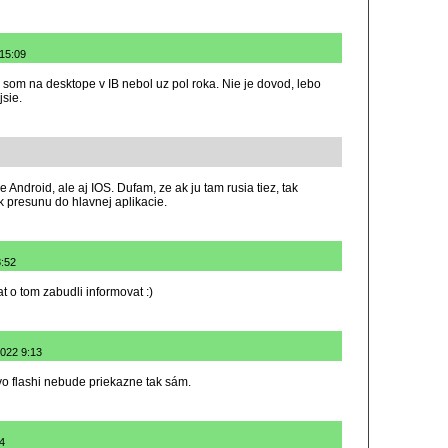
 15:09
som na desktope v IB nebol uz pol roka. Nie je dovod, lebo
jsie.
Android, ale aj IOS. Dufam, ze ak ju tam rusia tiez, tak
 presunu do hlavnej aplikacie.
8:52
at o tom zabudli informovat :)
2022 9:13
o flashi nebude priekazne tak sám.
04