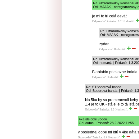
Re: ultraradikalny konsenzual
Od: MAJAK - neregistrovany or
je mi to tri celá deväť
Odpovedať
Známka: 6.7
Hodnotiť:
Re: ultraradikalny konse
Od: MAJAK - neregistrovan
zydan
Odpovedať
Hodnotiť:
Re: ultraradikalny konsenzual
Od: nemanja | Pridané: 1.3.20
Blablabla priekazne tralala..
Odpovedať
Hodnotiť:
Re: ŠTBodorová banda.
Od: Bodorová banda. | Pridané: 1.
Na 5ku by sa premenovali keby 
1.4 je to OK - stále je to tá ist
Odpovedať
Známka: 2.0
Hodnotiť:
4ka ide dole vodou
Od: dufus | Pridané: 28.2.2022 11:55
v poslednej dobe mi idú v 4ke dáta s
Odpovedať
Známka: 6.4
Hodnotiť: