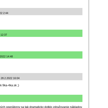
22 2:44
 12:37
.2022 14:48
 28.2.2022 16:04
ak 9ka-4ka.sk ;)
ých operátorov sa tak dramaticky dotklo zdražovanie nákladov.