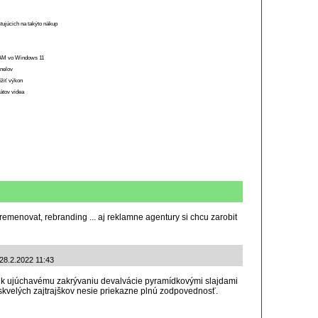
stujúcich na takýto nákup
 RAM vo Windows 11
anelov
ížiť výkon
átov videa
 premenovat, rebranding ... aj reklamne agentury si chcu zarobit
 28.2.2022 11:43
ie k ujúchavému zakrývaniu devalvácie pyramídkovými slajdami
kvelých zajtrajškov nesie priekazne plnú zodpovednosť.