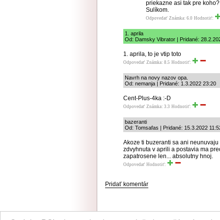
priekazne asi tak pre koho
Sulíkom.
Odpovedať
Známka: 6.0
Hodnotiť:
1. aprila
Od: Damsky Vibrator | Pridané: 28.2.20
1. aprila, to je vtip toto
Odpovedať
Známka: 8.5
Hodnotiť:
Navrh na novy nazov opa.
Od: nemanja | Pridané: 1.3.2022 23:20
Cent-Plus-4ka :-D
Odpovedať
Známka: 3.3
Hodnotiť:
bazeranti
Od: Tomsafas | Pridané: 15.3.2022 11:5
Akoze ti buzeranti sa ani neunuvaju
zdvyhnuta v aprili a postavia ma pre
zapatrosene len... absolutny hnoj.
Odpovedať
Hodnotiť:
Pridať komentár
NÁVŠTEVNOSŤ
|
INZE