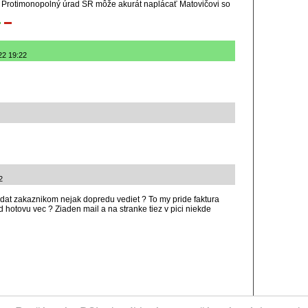
? Protimonopolný úrad SR môže akurát naplácať Matovičovi so
22 19:22
2
 dat zakaznikom nejak dopredu vediet ? To my pride faktura
d hotovu vec ? Ziaden mail a na stranke tiez v pici niekde
RCIA