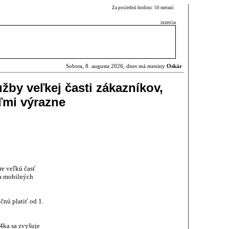
Za poslednú hodinu: 50 meraní
inzercia
Sobota, 8. augusta 2026, dnes má meniny
Oskár
žby veľkej časti zákazníkov,
ľmi výrazne
re veľkú časť
 a mobilných
čnú platiť od 1.
4ka sa zvyšuje