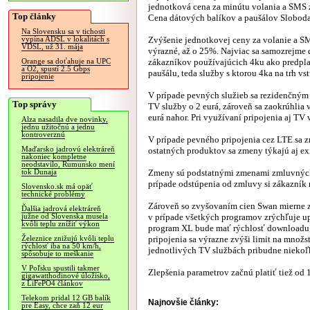
jednotková cena za minútu volania a SMS z
Top články
Cena dátových balíkov a paušálov Sloboda
Na Slovensku sa v tichosti
Zvýšenie jednotkovej ceny za volanie a SM
vypína ADSL v lokalitách s
VDSL, už 31. mája
výrazné, až o 25%. Najviac sa samozrejme
zákazníkov používajúcich 4ku ako predpla
Orange sa doťahuje na UPC
a O2, spustí 2.5 Gbps
paušálu, teda služby s ktorou 4ka na trh vs
pripojenie
V prípade pevných služieb sa rezidenčným
Top správy
TV služby o 2 eurá, zároveň sa zaokrúhlia 
eurá nahor. Pri využívaní pripojenia aj TV 
Alza nasadila dve novinky,
jednu užitočnú a jednu
kontroverznú
V prípade pevného pripojenia cez LTE sa 
Maďarsko jadrovú elektráreň
ostatných produktov sa zmeny týkajú aj ex
nakoniec kompletne
neodstavilo, Rumunsko mení
Zmeny sú podstatnými zmenami zmluvných 
tok Dunaja
prípade odstúpenia od zmluvy si zákazník 
Slovensko.sk má opäť
technické problémy
Zároveň so zvyšovaním cien Swan mierne zl
Ďalšia jadrová elektráreň
v prípade všetkých programov zrýchľuje up
južne od Slovenska musela
kvôli teplu znížiť výkon
program XL bude mať rýchlosť downloadu
pripojenia sa výrazne zvýši limit na množ
Železnice znižujú kvôli teplu
rýchlosť iba na 50 km/h,
jednotlivých TV službách pribudne niekoľ
spôsobuje to meškanie
V Poľsku spustili takmer
Zlepšenia parametrov začnú platiť tiež od 1.
gigawatthodinové úložisko,
z LiFePO4 článkov
Telekom pridal 12 GB balík
Najnovšie články:
pre Easy, chce zaň 12 eur