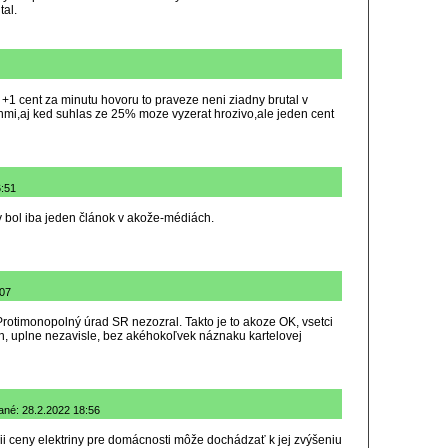
tal.
e +1 cent za minutu hovoru to praveze neni ziadny brutal v
nmi,aj ked suhlas ze 25% moze vyzerat hrozivo,ale jeden cent
6:51
by bol iba jeden článok v akože-médiách.
:07
m Protimonopolný úrad SR nezozral. Takto je to akoze OK, vsetci
h, uplne nezavisle, bez akéhokoľvek náznaku kartelovej
dané: 28.2.2022 18:56
ii ceny elektriny pre domácnosti môže dochádzať k jej zvýšeniu