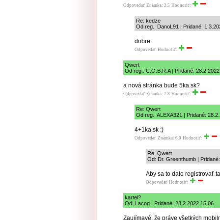
Odpovedať
Známka: 2.5
Hodnotiť:
Re: kedze
Od reg.: DanoL91 | Pridané: 1.3.20
dobre
Odpovedať
Hodnotiť:
Qwert
Od reg.: C.O.B.R.A | Pridané: 28.2.2022
a nová stránka bude 5ka.sk?
Odpovedať
Známka: 7.8
Hodnotiť:
Re: Qwert
Od reg.: ALEXA321 | Pridané: 28.2
4+1ka.sk :)
Odpovedať
Známka: 6.0
Hodnotiť:
Re: Qwert
Od: Dr. Greenthumb | Pridané:
Aby sa to dalo registrovať t
Odpovedať
Hodnotiť:
kartel?
Od: Lacog | Pridané: 28.2.2022 15:06
Zaujímavé, že práve všetkých mobiln