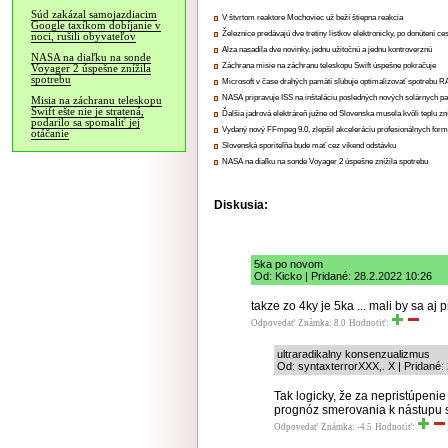
Súd zakázal samojazdiacim
V štvrtom reaktore Mochoviec už beží štiepna reakcia
Google taxíkom dobíjanie v
Železnice predávajú dve tretiny lístkov elektronicky, po donútení ce
noci, rušili obyvateľov
Alza nasadila dve novinky, jednu užitočnú a jednu kontroverznú
NASA na diaľku na sonde
Záchrana misie na záchranu teleskopu Swift úspešne pokračuje
Voyager 2 úspešne znížila
spotrebu
Microsoft v čase drahých pamätí sľubuje optimalizovať spotrebu
NASA pripravuje ISS na inštaláciu posledných nových solárnych p
Misia na záchranu teleskopu
Swift ešte nie je stratená,
Ďalšia jadrová elektráreň južne od Slovenska musela kvôli teplu zn
podarilo sa spomaliť jej
Vydaný nový FFmpeg 9.0, zlepšil akceleráciu profesionálnych form
otáčanie
Slovenská sporiteľňa bude mať cez víkend odstávku
NASA na diaľku na sonde Voyager 2 úspešne znížila spotrebu
Diskusia:
5ka po novom
Od: Kicko | Pridané: 28.2.2022 10:26
takze zo 4ky je 5ka ... mali by sa aj
Odpovedať
Známka: 8.0
Hodnotiť:
ultraradikalny konsenzualizmus
Od: syntaxterrorXXX,. X | Pridané:
Tak logicky, že za nepristúpen
prognóz smerovania k nástupu s
Odpovedať
Známka: -4.5
Hodnotiť: