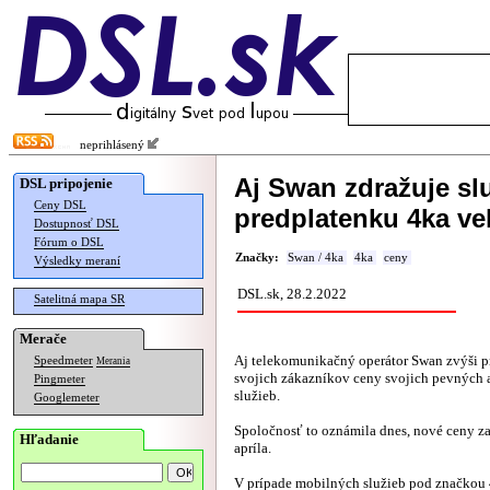
neprihlásený
Aj Swan zdražuje slu
DSL pripojenie
Ceny DSL
predplatenku 4ka ve
Dostupnosť DSL
Fórum o DSL
Značky:
Swan / 4ka
4ka
ceny
Výsledky meraní
DSL.sk, 28.2.2022
Satelitná mapa SR
Merače
Aj telekomunikačný operátor Swan zvýši p
Speedmeter
Merania
svojich zákazníkov ceny svojich pevných
Pingmeter
služieb.
Googlemeter
Spoločnosť to oznámila dnes, nové ceny za
Hľadanie
apríla.
V prípade mobilných služieb pod značkou 