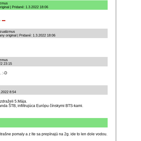
izmus
iginal | Pridané: 1.3.2022 18:06
nzualizmus
y original | Pridané: 1.3.2022 18:06
izmus
22 23:15
. :-D
3.2022 8:54
zdraželi 5.Mája.
á banda ŠTB, infiltrujúca Európu čínskymi BTS-kami.
trašne pomaly a z lte sa prepínajú na 2g. ide to len dole vodou.