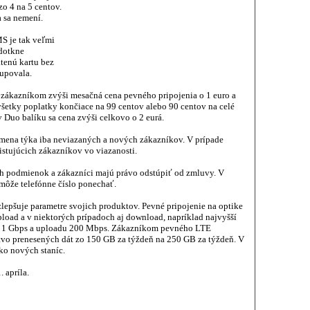
o 4 na 5 centov.
 sa nemení.
S je tak veľmi
 dotkne
tenú kartu bez
tupovala.
 zákazníkom zvýši mesačná cena pevného pripojenia o 1 euro a
všetky poplatky končiace na 99 centov alebo 90 centov na celé
v Duo balíku sa cena zvýši celkovo o 2 eurá.
zmena týka iba neviazaných a nových zákazníkov. V prípade
istujúcich zákazníkov vo viazanosti.
podmienok a zákazníci majú právo odstúpiť od zmluvy. V
môže telefónne číslo ponechať.
epšuje parametre svojich produktov. Pevné pripojenie na optike
load a v niektorých prípadoch aj download, napríklad najvyšší
 1 Gbps a uploadu 200 Mbps. Zákazníkom pevného LTE
stvo prenesených dát zo 150 GB za týždeň na 250 GB za týždeň. V
ko nových staníc.
 apríla.