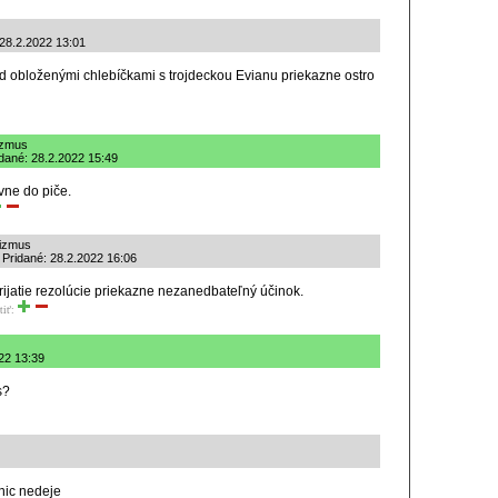
 28.2.2022 13:01
ad obloženými chlebíčkami s trojdeckou Evianu priekazne ostro
izmus
ridané: 28.2.2022 15:49
vne do piče.
lizmus
 Pridané: 28.2.2022 16:06
rijatie rezolúcie priekazne nezanedbateľný účinok.
tiť:
22 13:39
s?
nic nedeje