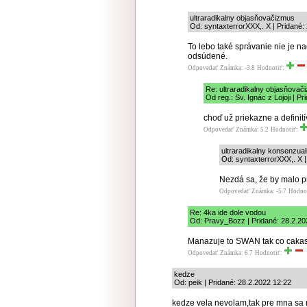
ultraradikalny objasňovačizmus
Od: syntaxterrorXXX,. X | Pridané:
To lebo také správanie nie je n
odsúdené.
Odpovedať
Známka: -3.8
Hodnotiť:
Re: ultraradikalny objasňovač
Od reg.: Sv. Ignác z Lojoji | P
choď už priekazne a definití
Odpovedať
Známka: 5.2
Hodnotiť:
ultraradikalny konsenzua
Od: syntaxterrorXXX,. X |
Nezdá sa, že by malo p
Odpovedať
Známka: -5.7
Hodno
Re: 4ka ide dole vodou
Od: Pravy_Bozz | Pridané: 28.2.20
Manazuje to SWAN tak co caka
Odpovedať
Známka: 6.7
Hodnotiť:
kedze
Od: peik | Pridané: 28.2.2022 12:22
kedze vela nevolam,tak pre mna sa 