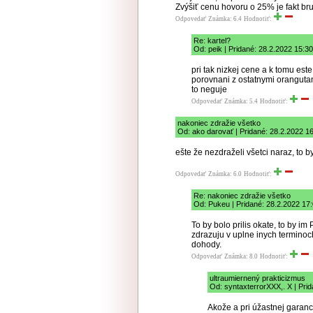
Zvýšiť cenu hovoru o 25% je fakt bru
Odpovedať
Známka: 6.4
Hodnotiť:
Re: kartel?
Od: peik | Pridané: 28.2.2022 15:30
pri tak nizkej cene a k tomu est
porovnani z ostatnymi oranguta
to neguje
Odpovedať
Známka: 5.4
Hodnotiť:
nakoniec zdražie všetko
Od: ako darovať | Pridané: 28.2.2022 1
ešte že nezdraželi všetci naraz, to 
Odpovedať
Známka: 6.0
Hodnotiť:
Re: nakoniec zdražie všetko
Od: Pukeu | Pridané: 28.2.2022 17
To by bolo prilis okate, to by i
zdrazuju v uplne inych terminoc
dohody.
Odpovedať
Známka: 8.0
Hodnotiť:
ultraumiernený prakticizmus
Od: syntaxterrorXXX,. X | Pri
Akože a pri úžastnej garanc