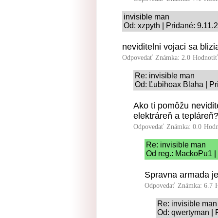
invisible man
Od: xzpyth | Pridané: 9.11.
neviditelni vojaci sa blizi
Odpovedať
Známka: 2.0
Hodnoti
Re: invisible man
Od: Ľubihoax Blaha | Pr
Ako ti pomôžu nevidit
elektráreň a tepláreň?
Odpovedať
Známka: 0.0
Hodn
Re: invisible man
Od reg.: MackoPu1 | 
Spravna armada je 
Odpovedať
Známka: 6.7
Re: invisible man
Od: qwertyman | 