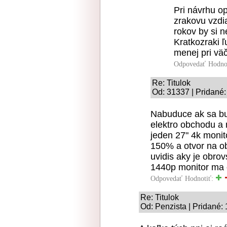
Pri návrhu o
zrakovu vzdi
rokov by si 
Kratkozraki ľ
menej pri väč
Odpovedať
Hodno
Re: Titulok
Od: 31337 | Pridané:
Nabuduce ak sa bu
elektro obchodu a 
jeden 27" 4k monit
150% a otvor na ob
uvidis aky je obrovs
1440p monitor ma 
Odpovedať
Hodnotiť:
Re: Titulok
Od: Penzista | Pridané: