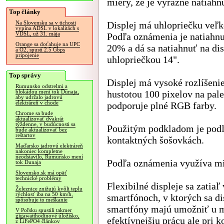
miery, že je výrazne natiahn
Top články
Displej má uhlopriečku veľk
Na Slovensku sa v tichosti
vypína ADSL v lokalitách s
VDSL, už 31. mája
Podľa oznámenia je natiahnu
Orange sa doťahuje na UPC
20% a dá sa natiahnuť na dis
a O2, spustí 2.5 Gbps
pripojenie
uhlopriečkou 14".
Top správy
Displej má vysoké rozlíšenie
Rumunsko odstrelmi a
hustotou 100 pixelov na pale
blokádou mení tok Dunaja,
aby udržalo jadrovú
elektráreň v chode
podporuje plné RGB farby.
Chrome sa bude
aktualizovať dvakrát
týždenne, v budúcnosti sa
Použitým podkladom je podľa
bude aktualizovať bez
reštartov
kontaktných šošovkách.
Maďarsko jadrovú elektráreň
nakoniec kompletne
neodstavilo, Rumunsko mení
Podľa oznámenia využíva mi
tok Dunaja
Slovensko.sk má opäť
technické problémy
Flexibilné displeje sa zatia
Železnice znižujú kvôli teplu
rýchlosť iba na 50 km/h,
smartfónoch, v ktorých sa di
spôsobuje to meškanie
smartfóny majú umožniť u mo
V Poľsku spustili takmer
gigawatthodinové úložisko,
efektívnejšiu prácu ale pri 
z LiFePO4 článkov