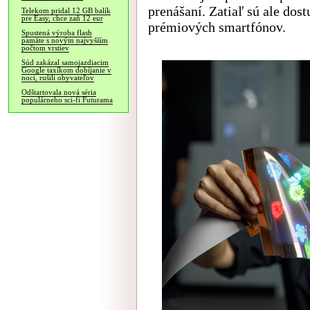
prenášaní. Zatiaľ sú ale dos
Telekom pridal 12 GB balík
pre Easy, chce zaň 12 eur
prémiových smartfónov.
Spustená výroba flash
pamäte s novým najvyšším
počtom vrstiev
Súd zakázal samojazdiacim
Google taxíkom dobíjanie v
noci, rušili obyvateľov
Odštartovala nová séria
populárneho sci-fi Futurama