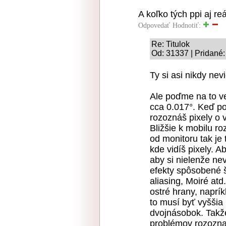
A koľko tých ppi aj re
Odpovedať
Hodnotiť:
Re: Titulok
Od: 31337 | Pridané:
Ty si asi nikdy nev
Ale poďme na to ve
cca 0.017°. Keď po
rozoznáš pixely o 
Bližšie k mobilu r
od monitoru tak je 
kde vidíš pixely. A
aby si nielenže nevi
efekty spôsobené š
aliasing, Moiré atd
ostré hrany, naprí
to musí byť vyššia
dvojnásobok. Takže
problémov rozoznať