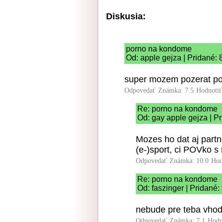
Diskusia:
porno na kondome
Od: apple gejza | Pridané:
super mozem pozerat p
Odpovedať
Známka: 7.5
Hodnoti
Re: porno na kondome
Od: gay apple gejza | P
Mozes ho dat aj partne
(e-)sport, ci POVko s 
Odpovedať
Známka: 10.0
Hod
Re: porno na kondome
Od: faszinger | Pridané:
nebude pre teba vhodn
Odpovedať
Známka: 7.1
Hodn