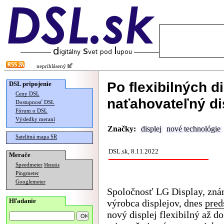
neprihlásený
Po flexibilných d
DSL pripojenie
Ceny DSL
naťahovateľný di
Dostupnosť DSL
Fórum o DSL
Výsledky meraní
Značky:
displej
nové technológie
Satelitná mapa SR
DSL.sk, 8.11.2022
Merače
Speedmeter
Merania
Pingmeter
Googlemeter
Spoločnosť LG Display, zn
Hľadanie
výrobca displejov, dnes
pred
nový displej flexibilný až do