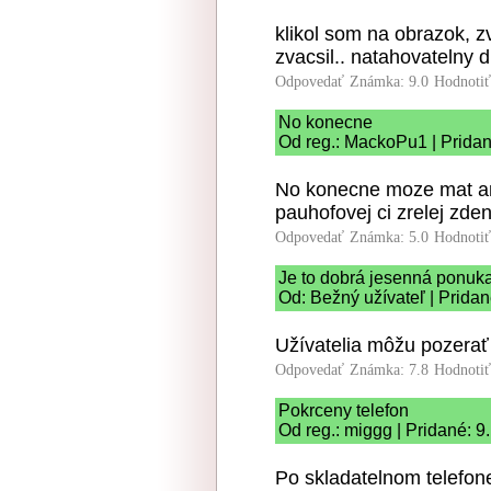
klikol som na obrazok, zv
zvacsil.. natahovatelny di
Odpovedať
Známka: 9.0
Hodnoti
No konecne
Od reg.: MackoPu1 | Pridan
No konecne moze mat an
pauhofovej ci zrelej zde
Odpovedať
Známka: 5.0
Hodnoti
Je to dobrá jesenná ponuka
Od: Bežný užívateľ | Pridan
Užívatelia môžu pozerať 
Odpovedať
Známka: 7.8
Hodnoti
Pokrceny telefon
Od reg.: miggg | Pridané: 9
Po skladatelnom telefone