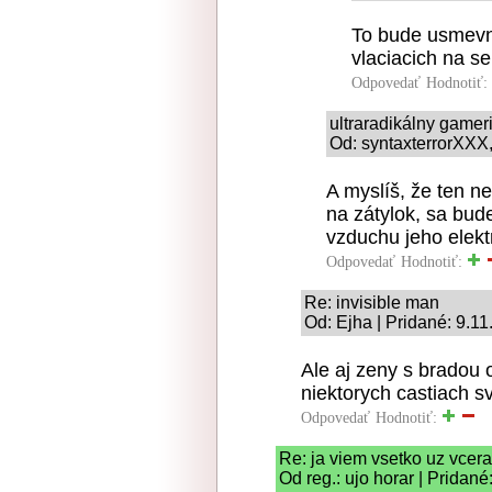
To bude usmevne
vlaciacich na s
Odpovedať
Hodnotiť:
ultraradikálny game
Od: syntaxterrorXXX,
A myslíš, že ten ne
na zátylok, sa bud
vzduchu jeho elekt
Odpovedať
Hodnotiť:
Re: invisible man
Od: Ejha | Pridané: 9.1
Ale aj zeny s bradou 
niektorych castiach s
Odpovedať
Hodnotiť:
Re: ja viem vsetko uz vcera
Od reg.: ujo horar | Pridané