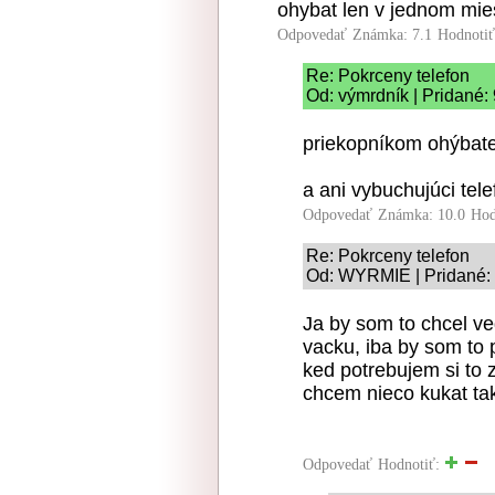
ohybat len v jednom mie
Odpovedať
Známka: 7.1
Hodnoti
Re: Pokrceny telefon
Od: výmrdník | Pridané:
priekopníkom ohýbateľ
a ani vybuchujúci tel
Odpovedať
Známka: 10.0
Hod
Re: Pokrceny telefon
Od: WYRMIE | Pridané: 
Ja by som to chcel ve
vacku, iba by som to 
ked potrebujem si to
chcem nieco kukat tak
Odpovedať
Hodnotiť: