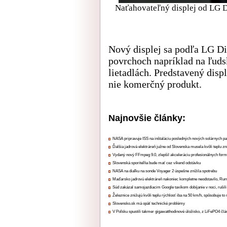
Naťahovateľný displej od LG Di
Nový displej sa podľa LG Di
povrchoch napríklad na ľuds
lietadlách. Predstavený displ
nie komerčný produkt.
Najnovšie články:
NASA pripravuje ISS na inštaláciu posledných nových solárnych p
Ďalšia jadrová elektráreň južne od Slovenska musela kvôli teplu zn
Vydaný nový FFmpeg 9.0, zlepšil akceleráciu profesionálnych form
Slovenská sporiteľňa bude mať cez víkend odstávku
NASA na diaľku na sonde Voyager 2 úspešne znížila spotrebu
Maďarsko jadrovú elektráreň nakoniec kompletne neodstavilo, Ru
Súd zakázal samojazdiacim Google taxíkom dobíjanie v noci, rušili
Železnice znižujú kvôli teplu rýchlosť iba na 50 km/h, spôsobuje t
Slovensko.sk má opäť technické problémy
V Poľsku spustili takmer gigawatthodinové úložisko, z LiFePO4 čl