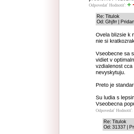
Odpovedať
Hodnotiť:
Re: Titulok
Od: Ghjfrr | Prid
Ovela blizsie k
nie si kratkozrak
Vseobecne sa s
vidiet v optima
vzdialenost cca 
nevyskytuju.
Preto je standar
Su ludia s lepsi
Vseobecna popul
Odpovedať
Hodnotiť:
Re: Titulok
Od: 31337 | P