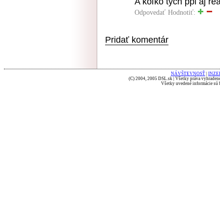
A koľko tých ppi aj re
Odpovedať
Hodnotiť:
Pridať komentár
NÁVŠTEVNOSŤ
|
INZE
(C) 2004, 2005 DSL.sk | Všetky práva vyhradené
Všetky uvedené informácie sú b