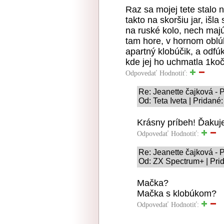
Raz sa mojej tete stalo 
takto na skoršiu jar, išla
na ruské kolo, nech majú 
tam hore, v hornom oblúk
apartný klobúčik, a odfúk
kde jej ho uchmatla 1ko
Odpovedať
Hodnotiť:
Re: Jeanette čajková - 
Od: Teta Iveta | Pridané
Krásny príbeh! Ďakuje
Odpovedať
Hodnotiť:
Re: Jeanette čajková - 
Od: ZX Spectrum+ | Pri
Mačka?
Mačka s klobúkom?
Odpovedať
Hodnotiť: