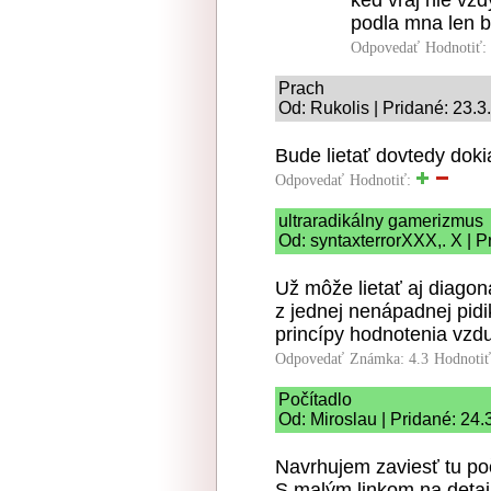
ked vraj nie vzd
podla mna len b
Odpovedať
Hodnotiť:
Prach
Od: Rukolis | Pridané: 23.
Bude lietať dovtedy doki
Odpovedať
Hodnotiť:
ultraradikálny gamerizmus
Od: syntaxterrorXXX,. X | P
Už môže lietať aj diagon
z jednej nenápadnej pidi
princípy hodnotenia vzd
Odpovedať
Známka: 4.3
Hodnoti
Počítadlo
Od: Miroslau | Pridané: 24.
Navrhujem zaviesť tu po
S malým linkom na detail