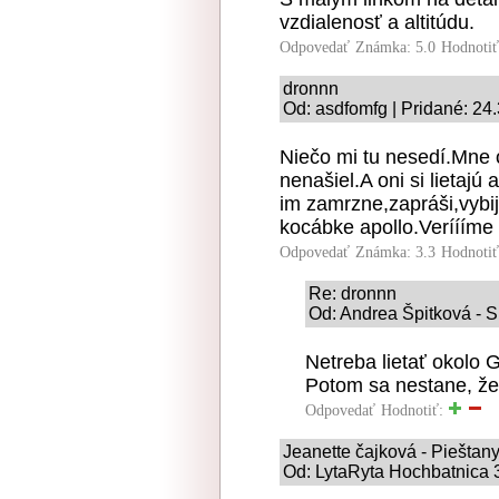
vzdialenosť a altitúdu.
Odpovedať
Známka: 5.0
Hodnoti
dronnn
Od: asdfomfg | Pridané: 24
Niečo mi tu nesedí.Mne 
nenašiel.A oni si lietajú 
im zamrzne,zapráši,vybije
kocábke apollo.Veríííme 
Odpovedať
Známka: 3.3
Hodnoti
Re: dronnn
Od: Andrea Špitková - S
Netreba lietať okolo 
Potom sa nestane, že
Odpovedať
Hodnotiť:
Jeanette čajková - Pieštan
Od: LytaRyta Hochbatnica 3