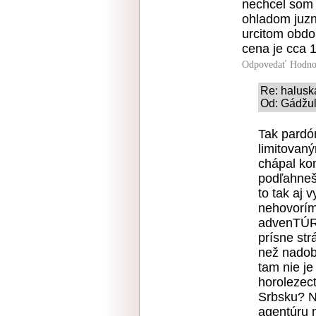
nechcel som 
ohladom juzn
urcitom obdob
cena je cca 1
Odpovedať
Hodno
Re: haluska
Od: Gádžuľ
Tak pardón
limitovan
chápal ko
podľahneš
to tak aj 
nehovorím
advenTÚRE
prísne str
než nadobu
tam nie je
horolezec
Srbsku? N
agentúru 