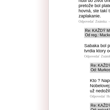
nútil do život o
pretože bol plat
hovná, ste takí 
zaplakanie.
Odpovedať
Známka: -
Re: KAŽDÝ 
Od reg.: Mack
Sabaka bol p
tvrdia ktory 
Odpovedať
Známk
Re: KAŽD
Od: Murkos
Kto ? Napr
Nobelovej
už nedožil
Odpovedať
Ho
Re: KAŽD
Od: poiuyt 