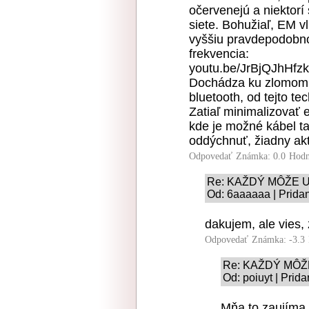
očervenejú a niektorí
siete. Bohužiaľ, EM v
vyššiu pravdepodobnos
frekvencia:
youtu.be/JrBjQJhHfzk
Dochádza ku zlomom 
bluetooth, od tejto t
Zatiaľ minimalizovať 
kde je možné kábel ta
oddýchnuť, žiadny akt
Odpovedať
Známka: 0.0
Hodn
Re: KAŽDÝ MÔŽE 
Od: 6aaaaaa | Prida
dakujem, ale vies,
Odpovedať
Známka: -3.3
Re: KAŽDÝ MÔŽ
Od: poiuyt | Prid
Mňa to zaujíma