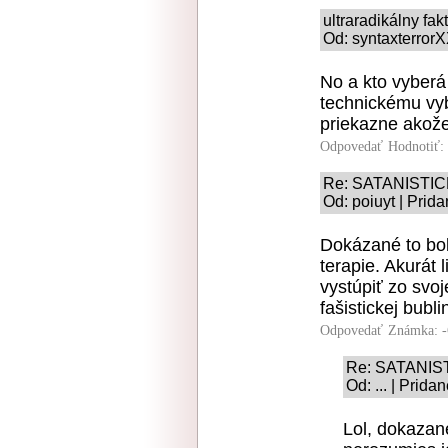
ultraradikálny fak
Od: syntaxterrorX
No a kto vyberá
technickému vyb
priekazne akože
Odpovedať
Hodnotiť:
Re: SATANISTIC
Od: poiuyt | Prid
Dokázané to bo
terapie. Akurát 
vystúpiť zo svoje
fašistickej bubli
Odpovedať
Známka: -
Re: SATANIS
Od: ... | Prid
Lol, dokazan