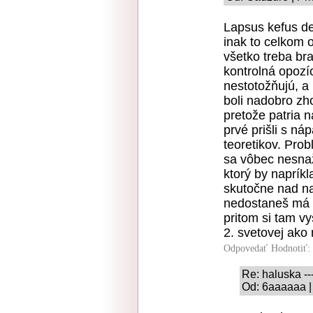
Lapsus kefus d
inak to celkom ov
všetko treba bra
kontrolná opozíc
nestotožňujú, a
boli nadobro zh
pretože patria n
prvé prišli s n
teoretikov. Pro
sa vôbec nesnaž
ktorý by naprík
skutočne nad na
nedostaneš má 
pritom si tam v
2. svetovej ako 
Odpovedať
Hodnotiť:
Re: haluska --
Od: 6aaaaaa |