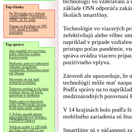
technológií vo vzdelávaní a n
Top články
základe OSN odporúča zakáz
školách smartfóny.
Na Slovensku sa v tichosti
vypína ADSL v lokalitách s
VDSL, už 31. mája
Orange sa doťahuje na UPC
Technológie vo viacerých p
a O2, spustí 2.5 Gbps
pripojenie
zefektívňujú alebo vôbec u
napríklad v prípade vzdiale
Top správy
prístupu počas pandémie, vz
Alza nasadila dve novinky,
správa uvádza viacero prípa
jednu užitočnú a jednu
kontroverznú
pozitívneho vplyvu.
Maďarsko jadrovú elektráreň
nakoniec kompletne
neodstavilo, Rumunsko mení
tok Dunaja
Zároveň ale upozorňuje, že 
Slovensko.sk má opäť
technológií môže mať naopak
technické problémy
Podľa správy na to napríkla
Železnice znižujú kvôli teplu
rýchlosť iba na 50 km/h,
medzinárodných porovnaní 
spôsobuje to meškanie
Ďalšia jadrová elektráreň
južne od Slovenska musela
kvôli teplu znížiť výkon
V 14 krajinách bolo podľa štú
V Poľsku spustili takmer
mobilného zariadenia sú štud
gigawatthodinové úložisko,
z LiFePO4 článkov
Telekom pridal 12 GB balík
Smartfóny sú v súčasnosti za
pre Easy, chce zaň 12 eur