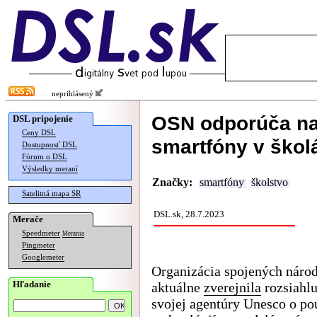
neprihlásený
OSN odporúča na
DSL pripojenie
Ceny DSL
smartfóny v škol
Dostupnosť DSL
Fórum o DSL
Výsledky meraní
Značky:
smartfóny
školstvo
Satelitná mapa SR
DSL.sk, 28.7.2023
Merače
Speedmeter
Merania
Pingmeter
Googlemeter
Organizácia spojených náro
Hľadanie
aktuálne
zverejnila
rozsiahlu
svojej agentúry Unesco o po