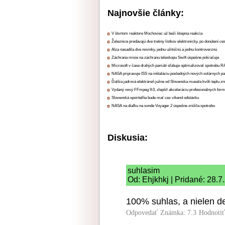
Najnovšie články:
V štvrtom reaktore Mochoviec už beží štiepna reakcia
Železnice predávajú dve tretiny lístkov elektronicky, po donútení ce
Alza nasadila dve novinky, jednu užitočnú a jednu kontroverznú
Záchrana misie na záchranu teleskopu Swift úspešne pokračuje
Microsoft v čase drahých pamätí sľubuje optimalizovať spotrebu
NASA pripravuje ISS na inštaláciu posledných nových solárnych p
Ďalšia jadrová elektráreň južne od Slovenska musela kvôli teplu zn
Vydaný nový FFmpeg 9.0, zlepšil akceleráciu profesionálnych form
Slovenská sporiteľňa bude mať cez víkend odstávku
NASA na diaľku na sonde Voyager 2 úspešne znížila spotrebu
Diskusia:
suhlasim
Od: Ehjkhkj | Pridané: 28.7
100% suhlas, a nielen deb
Odpovedať
Známka: 7.3
Hodnoti