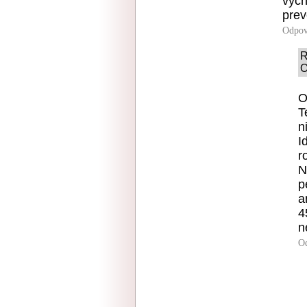
vycn
prev
Odpov
R
O
O
T
n
I
r
N
p
a
4
n
O