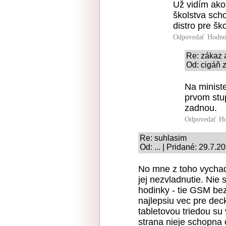
Už vidím ako
školstva sch
distro pre ško
Odpovedať
Hodno
Re: zákaz 
Od: cigáň z
Na ministe
prvom stu
zadnou.
Odpovedať
Ho
Re: suhlasim
Od: ... | Pridané: 29.7.2
No mne z toho vychad
jej nezvladnutie. Nie 
hodinky - tie GSM be
najlepsiu vec pre dec
tabletovou triedou su 
strana nieje schopna 