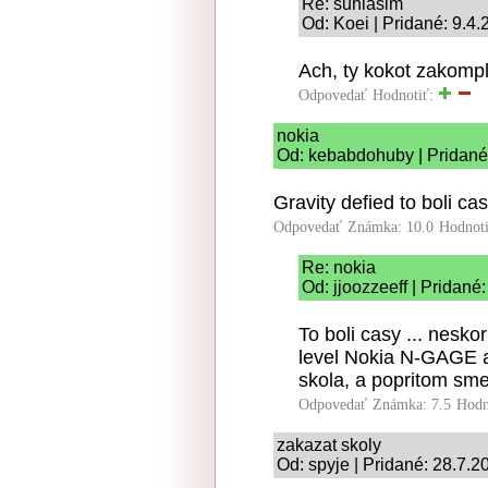
Re: suhlasim
Od: Koei | Pridané: 9.4
Ach, ty kokot zakomp
Odpovedať
Hodnotiť:
nokia
Od: kebabdohuby | Pridané
Gravity defied to boli cas
Odpovedať
Známka: 10.0
Hodnot
Re: nokia
Od: jjoozzeeff | Pridané
To boli casy ... nesk
level Nokia N-GAGE a
skola, a popritom sme 
Odpovedať
Známka: 7.5
Hodn
zakazat skoly
Od: spyje | Pridané: 28.7.2