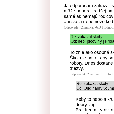
Ja odporúčam zakázať šk
môže poberať radšej hmo
samé ak nemajú rodičov 
ani škola nepomôže keď 
Odpovedať
Známka: -6.9
Hodnoti
Re: zakazat skoly
Od: nepi picoviny | Prid
To znie ako osobná s
Škola je na to, aby sa
roboty. Dnes dostane 
triezvy.
Odpovedať
Známka: 4.3
Hodn
Re: zakazat skoly
Od: OriginalnyKouma
Keby to nebola krut
dobry vtip.
Brat ked mi vravi a