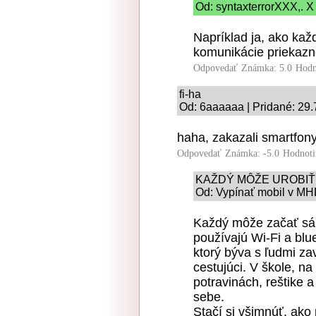
Od: syntaxterrorXXX,. X
Napríklad ja, ako kaž
komunikácie priekaz
Odpovedať
Známka: 5.0
Hodn
fi-ha
Od: 6aaaaaa | Pridané: 29.
haha, zakazali smartfon
Odpovedať
Známka: -5.0
Hodnoti
KAŽDÝ MÔŽE UROBIŤ
Od: Vypínať mobil v MHD
Každý môže začať sám 
používajú Wi-Fi a blu
ktorý býva s ľudmi za
cestujúci. V škole, n
potravinách, reštike a 
sebe.
Stačí si všimnúť, ako p