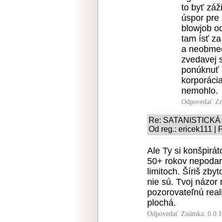
to byť záž
úspor pre 
blowjob 
tam ísť z
a neobmed
zvedavej 
ponúknuť 
korporácia
nemohlo.
Odpovedať
Zn
Re: SATANISTICKÁ
Od reg.: ericek111 |
Ale Ty si konšpirát
50+ rokov nepodari
limitoch. Šíriš zby
nie sú. Tvoj názor
pozorovateľnú reali
plochá.
Odpovedať
Známka: 0.0