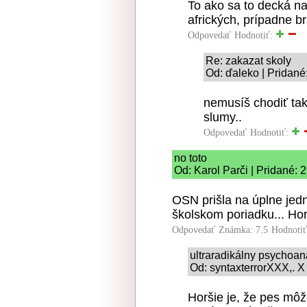
To ako sa to decká na
afrických, prípadne b
Odpovedať
Hodnotiť:
Re: zakazat skoly
Od: ďaleko | Pridané
nemusíš chodiť tak
slumy..
Odpovedať
Hodnotiť:
no toto
Od: Karol Parči | Pridané: 
OSN prišla na úplne je
školskom poriadku... Horš
Odpovedať
Známka: 7.5
Hodnoti
ultraradikálny psychoan
Od: syntaxterrorXXX,. X
Horšie je, že pes mô