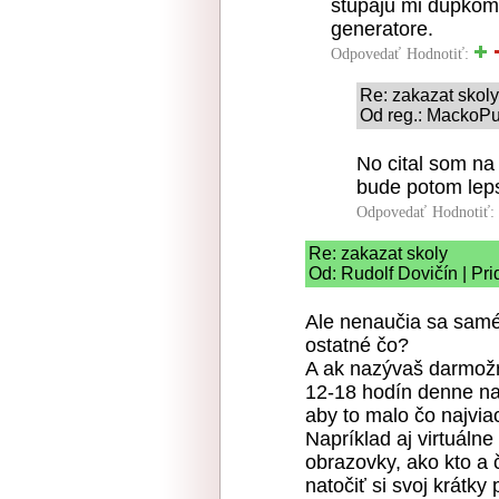
stupaju mi dupkom
generatore.
Odpovedať
Hodnotiť:
Re: zakazat skoly
Od reg.: MackoPu
No cital som na
bude potom leps
Odpovedať
Hodnotiť:
Re: zakazat skoly
Od: Rudolf Dovičín | Pr
Ale nenaučia sa samé 
ostatné čo?
A ak nazývaš darmožrá
12-18 hodín denne na
aby to malo čo najvia
Napríklad aj virtuálne 
obrazovky, ako kto a č
natočiť si svoj krátky