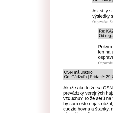
Asi si ty 
výsledky 
Odpovedať
Zn
Re: K
Od reg.
Pokym t
len na 
osprave
Odpoveda
OSN má urazilo!
Od: Gádžuľo | Pridané: 29.
Akože ako to že sa OSN
prevádzky verejných haj
vzduchu? To že serú na t
by som ešte nejak obžul,
cudzie hovna a šťanky,