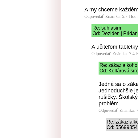
A my chceme každému ž
Odpovedať
Známka: 5.7
Hodn
Re: suhlasim
Od: Dezider. | Prida
A učiteľom tabletky
Odpovedať
Známka: 7.4
Re: zákaz alkohol
Od: Kollárová sir
Jedná sa o záka
Jednoduchšie j
rušičky. Školský
problém.
Odpovedať
Známka: 7
Re: zákaz alk
Od: 556998544