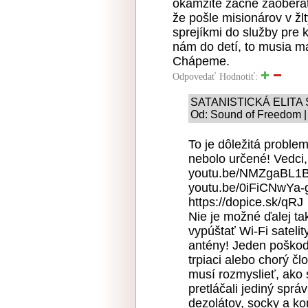
okamžite začne zaoberať
že pošle misionárov v žl
sprejíkmi do služby pre
nám do detí, to musia m
Chápeme.
Odpovedať
Hodnotiť:
SATANISTICKÁ ELITA
Od: Sound of Freedom |
To je dôležitá proble
nebolo určené! Vedci, 
youtu.be/NMZgaBL1
youtu.be/0iFiCNwYa-
https://dopice.sk/qRJ
Nie je možné ďalej tak
vypúštať Wi-Fi sateli
antény! Jeden poškod
trpiaci alebo chorý č
musí rozmyslieť, ako 
pretláčali jediný spr
dezolátov, socky a kon