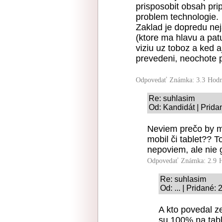
prisposobit obsah prip
problem technologie.
Zaklad je dopredu ne
(ktore ma hlavu a pat
viziu uz toboz a ked a
prevedeni, neochote 
Odpovedať
Známka: 3.3
Hodn
Re: suhlasim
Od: Kandidát | Prida
Neviem prečo by ma
mobil či tablet?? 
nepoviem, ale nie 
Odpovedať
Známka: 2.9
Re: suhlasim
Od: ... | Pridané:
A kto povedal ze
su 100% na tabl