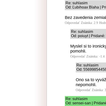
Re: suhlasim
Od: Ľubihoax Blaha | Pr
Bez zavedenia zemia
Odpovedať
Známka: 2.9
Hodn
Re: suhlasim
Od: poiuyt | Pridané
Myslel si to ironi
pomohli.
Odpovedať
Známka: -1.4
Re: suhlasim
Od: 556998544587
Ono sa to vyváž
nepomohli.
Odpovedať
Známka: 3
Re: suhlasim
Od: sensei-san | Pridan