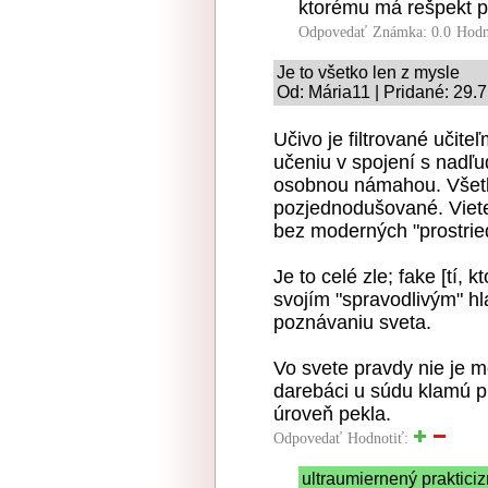
ktorému má rešpekt p
Odpovedať
Známka: 0.0
Hodn
Je to všetko len z mysle
Od: Mária11 | Pridané: 29.
Učivo je filtrované učite
učeniu v spojení s nadľu
osobnou námahou. Všetko
pozjednodušované. Viet
bez moderných "prostrie
Je to celé zle; fake [tí, 
svojím "spravodlivým" h
poznávaniu sveta.
Vo svete pravdy nie je m
darebáci u súdu klamú pr
úroveň pekla.
Odpovedať
Hodnotiť:
ultraumiernený praktici