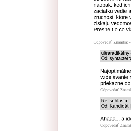
naopak, ked ich
zaciatku vedie 
zrucnosti ktore
ziskaju vedomos
Presne t,o co v
Odpovedať
Známka: -
ultraradikáln
Od: syntaxterr
Najoptimálne
vzdelávanie 
priekazne ob
Odpovedať
Známk
Re: suhlasim
Od: Kandidát |
Ahaaa... a id
Odpovedať
Známk