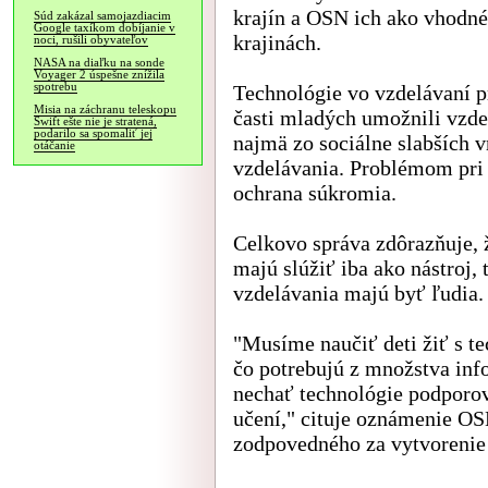
krajín a OSN ich ako vhodné
Súd zakázal samojazdiacim
Google taxíkom dobíjanie v
krajinách.
noci, rušili obyvateľov
NASA na diaľku na sonde
Voyager 2 úspešne znížila
spotrebu
Technológie vo vzdelávaní p
Misia na záchranu teleskopu
časti mladých umožnili vzde
Swift ešte nie je stratená,
podarilo sa spomaliť jej
najmä zo sociálne slabších v
otáčanie
vzdelávania. Problémom pri 
ochrana súkromia.
Celkovo správa zdôrazňuje, ž
majú slúžiť iba ako nástroj,
vzdelávania majú byť ľudia.
"Musíme naučiť deti žiť s te
čo potrebujú z množstva info
nechať technológie podporov
učení," cituje oznámenie OS
zodpovedného za vytvorenie