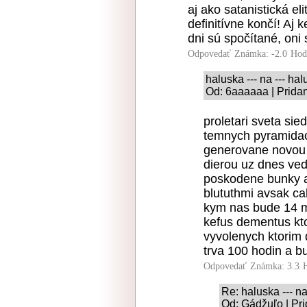
aj ako satanistická el
definitívne končí! Aj 
dni sú spočítané, oni s
Odpovedať
Známka: -2.0
Hod
haluska --- na --- ha
Od: 6aaaaaa | Prida
proletari sveta sie
temnych pyramidac
generovane novou 
dierou uz dnes ved
poskodene bunky aj
blututhmi avsak c
kym nas bude 14 mi
kefus dementus kto
vyvolenych ktorim 
trva 100 hodin a b
Odpovedať
Známka: 3.3
Re: haluska --- na
Od: Gádžuľo | Pri