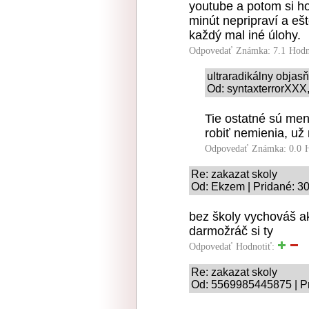
youtube a potom si ho 
minút nepripraví a eš
každý mal iné úlohy.
Odpovedať
Známka: 7.1
Hodn
ultraradikálny obja
Od: syntaxterrorXXX,
Tie ostatné sú men
robiť nemienia, už
Odpovedať
Známka: 0.0
Re: zakazat skoly
Od: Ekzem | Pridané: 3
bez školy vychováš ak
darmožráč si ty
Odpovedať
Hodnotiť:
Re: zakazat skoly
Od: 5569985445875 | Pr