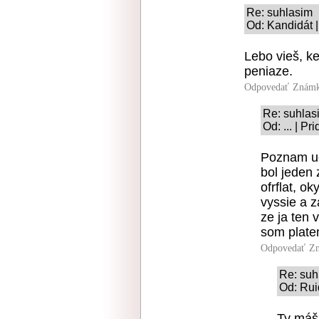
Re: suhlasim
Od: Kandidát |
Lebo vieš, ke
peniaze.
Odpovedať
Známk
Re: suhlas
Od: ... | P
Poznam uci
bol jeden 
ofrflat, o
vyssie a z
ze ja ten 
som plate
Odpovedať
Zn
Re: suh
Od: Rui
Ty máš