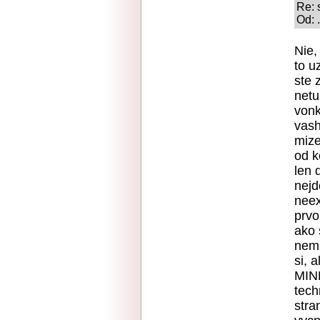
Re: 
Od: 
Nie,
to u
ste 
netu
vonk
vash
mize
od k
len 
nejd
neex
prvo
ako 
nema
si, 
MINE
tech
stra