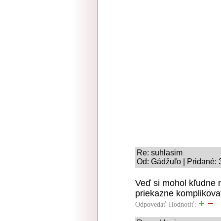
Re: suhlasim
Od: Gádžuľo | Pridané: 
Veď si mohol kľudne n
priekazne komplikova
Odpovedať
Hodnotiť: