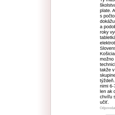
školstv
plate. 
s počto
dokážu 
a podo
roky vy
tablet
elektro
Slovens
Košicia
možno 1
technic
takže v
skupin
týždeň.
nimi 6-
len ak 
chvíľu 
učiť.
Odpoveda