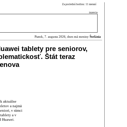
Za poslednú hodinu: 11 meraní
inzercia
Piatok, 7. augusta 2026, dnes má meniny
Štefánia
uawei tablety pre seniorov,
blematickosť. Štát teraz
Lenova
ík aktuálne
bletov a najmä
eniori, v rámci
tablety a v
od Huawei.