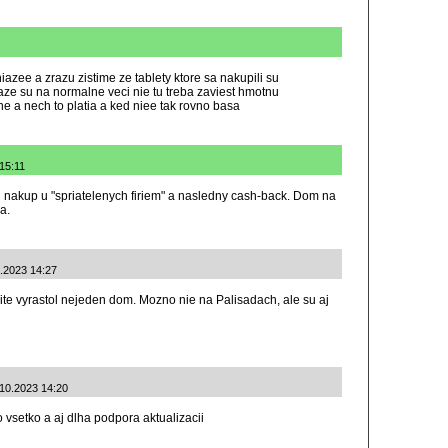
niazee a zrazu zistime ze tablety ktore sa nakupili su
iaze su na normalne veci nie tu treba zaviest hmotnu
ne a nech to platia a ked niee tak rovno basa
 15:11
n nakup u "spriatelenych firiem" a nasledny cash-back. Dom na
a.
0.2023 14:27
te vyrastol nejeden dom. Mozno nie na Palisadach, ale su aj
0.2023 14:20
o vsetko a aj dlha podpora aktualizacii