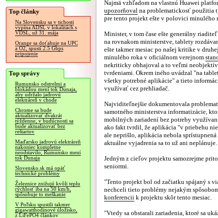
Najmä vzhľadom na vlastnú Huawei platfo
upozorňoval
na problematickosť použitia t
Top články
pre tento projekt ešte v polovici minulého 
Na Slovensku sa v tichosti
vypína ADSL v lokalitách s
VDSL, už 31. mája
Minister, v tom čase ešte generálny riaditeľ
na rovnakom ministerstve, tablety rozdáva
Orange sa doťahuje na UPC
a O2, spustí 2.5 Gbps
ešte takmer mesiac po našej kritike v druhe
pripojenie
minulého roka v oficiálnom verejnom
stan
nekriticky obhajoval a to veľmi neobjektí
tvrdeniami. Okrem iného uvádzal "na table
Top správy
všetky potrebné aplikácie" a tieto informác
Rumunsko odstrelmi a
využívať cez prehliadač.
blokádou mení tok Dunaja,
aby udržalo jadrovú
elektráreň v chode
Najviditeľnejšie dokumentovala problemat
Chrome sa bude
samotného ministerstva informatizácie, kto
aktualizovať dvakrát
mobilných zariadení bez potreby využívani
týždenne, v budúcnosti sa
bude aktualizovať bez
ako fakt tvrdil, že aplikácia "v priebehu 
reštartov
ale neprišlo, aplikácia nebola sprístupnen
Maďarsko jadrovú elektráreň
aktuálne vyjadrenia sa to už ani neplánuje.
nakoniec kompletne
neodstavilo, Rumunsko mení
Jedným z cieľov projektu samozrejme prito
tok Dunaja
seniormi.
Slovensko.sk má opäť
technické problémy
"Tento projekt bol od začiatku spájaný s 
Železnice znižujú kvôli teplu
nechceli tieto problémy nejakým spôsobom 
rýchlosť iba na 50 km/h,
spôsobuje to meškanie
konferencii
k projektu skôr tento mesiac.
V Poľsku spustili takmer
gigawatthodinové úložisko,
"Vtedy sa obstarali zariadenia, ktoré sa uk
z LiFePO4 článkov