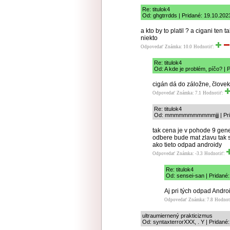
Re: titulok4
Od: ghgtrrdds | Pridané: 19.10.202
a kto by to platil ? a cigani ten 
niekto
Odpovedať
Známka: 10.0
Hodnotiť:
Re: titulok4
Od: A kde je problém, píčo? | 
cigán dá do záložne, človek 
Odpovedať
Známka: 7.1
Hodnotiť:
Re: titulok4
Od: mmmmmmmmmmmjjj | Prida
tak cena je v pohode 9 gene
odbere bude mat zlavu tak s
ako tieto odpad androidy
Odpovedať
Známka: -3.3
Hodnotiť:
Re: titulok4
Od: sensei-san | Pridané:
Aj pri tých odpad Andr
Odpovedať
Známka: 7.8
Hodnot
ultraumiernený prakticizmus
Od: syntaxterrorXXX, . Y | Pridané