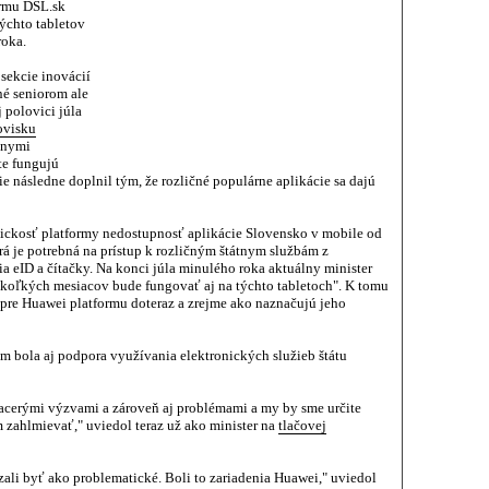
rmu DSL.sk
ýchto tabletov
roka.
 sekcie inovácií
né seniorom ale
j polovici júla
ovisku
vnymi
te fungujú
ie následne doplnil tým, že rozličné populárne aplikácie sa dajú
ickosť platformy nedostupnosť aplikácie Slovensko v mobile od
rá je potrebná na prístup k rozličným štátnym službám z
a eID a čítačky. Na konci júla minulého roka aktuálny minister
niekoľkých mesiacov bude fungovať aj na týchto tabletoch". K tomu
á pre Huawei platformu doteraz a zrejme ako naznačujú jeho
m bola aj podpora využívania elektronických služieb štátu
viacerými výzvami a zároveň aj problémami a my by sme určite
zahlmievať," uviedol teraz už ako minister na
tlačovej
ázali byť ako problematické. Boli to zariadenia Huawei," uviedol