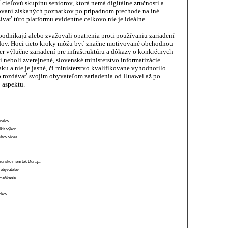
ť cieľovú skupinu seniorov, ktorá nemá digitálne zručnosti a
kovaní získaných poznatkov po prípadnom prechode na iné
vať túto platformu evidentne celkovo nie je ideálne.
podnikajú alebo zvažovali opatrenia proti používaniu zariadení
ov. Hoci tieto kroky môžu byť značne motivované obchodnou
r výlučne zariadení pre infraštruktúru a dôkazy o konkrétnych
neboli zverejnené, slovenské ministerstvo informatizácie
u a nie je jasné, či ministerstvo kvalifikovane vyhodnotilo
o rozdávať svojim obyvateľom zariadenia od Huawei až po
 aspektu.
anelov
ížiť výkon
átov videa
munsko mení tok Dunaja
 obyvateľov
o meškanie
ánkov