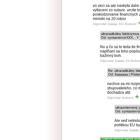
vo veci sa ale naskyta dalsi 
vytlaceni zo sutaze. urcite b
poskodzovanie financnych za
ministri na 20 rokov
Odpovedať
Známka: 10.0
Hodnotiť:
ultraradikálny fakticizmus
Od: syntaxterrorXXX, . Y 
No a čo sú to teda tie
napĺňaní sa toho popís
bažinný boh.
Odpovedať
Známka: 0.0
Hodnot
Re: ultraradikálny fa
Od: 6aaaaaa | Prida
nechce sa mi rozpis
shujovateleho, co m
dochadza atd
Odpovedať
Hodnotiť:
ultraumiernený 
Od: syntaxterror
Ale veď netreb
politikou EU b
Odpovedať
Známka: 