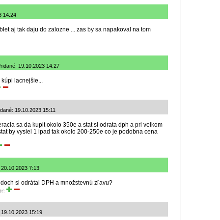
3 14:24
tablet aj tak daju do zalozne ... zas by sa napakoval na tom
Pridané: 19.10.2023 14:27
kúpi lacnejšie...
né: 19.10.2023 15:11
racia sa da kupit okolo 350e a stat si odrata dph a pri velkom
tat by vysiel 1 ipad tak okolo 200-250e co je podobna cena
 20.10.2023 7:13
oidoch si odrátal DPH a množstevnú zľavu?
iť:
: 19.10.2023 15:19