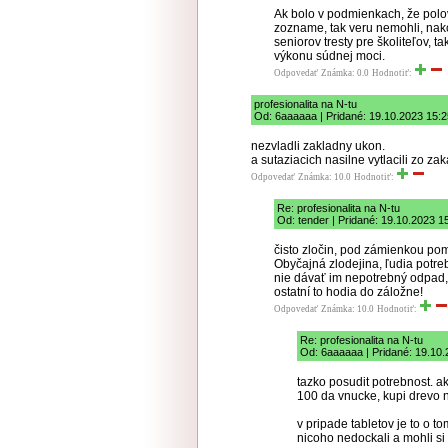
Ak bolo v podmienkach, že polov
zozname, tak veru nemohli, nako
seniorov tresty pre školiteľov
výkonu súdnej moci.
Odpovedať
Známka: 0.0
Hodnotiť:
profesionalita na N-tu
Od: 6aaaaaa | Pridané: 19.10.2023 15:2
nezvladli zakladny ukon.
a sutaziacich nasilne vytlacili zo z
Odpovedať
Známka: 10.0
Hodnotiť:
Re: profesionalita na N-tu
Od: tender | Pridané: 19.10.2023 1
čisto zločin, pod zámienkou po
Obyčajná zlodejina, ľudia potre
nie dávať im nepotrebný odpad,
ostatní to hodia do záložne!
Odpovedať
Známka: 10.0
Hodnotiť:
Re: profesionalita na N-tu
Od: 6aaaaaa | Pridané: 19.10.
tazko posudit potrebnost. 
100 da vnucke, kupi drevo 
v pripade tabletov je to o t
nicoho nedockali a mohli si