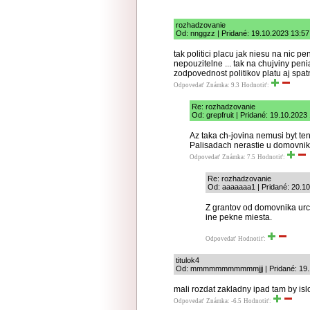
rozhadzovanie
Od: nnggzz | Pridané: 19.10.2023 13:57
tak politici placu jak niesu na nic pe
nepouzitelne ... tak na chujviny pen
zodpovednost politikov platu aj spat
Odpovedať
Známka: 9.3
Hodnotiť:
Re: rozhadzovanie
Od: grepfruit | Pridané: 19.10.2023
Az taka ch-jovina nemusi byt te
Palisadach nerastie u domovnik
Odpovedať
Známka: 7.5
Hodnotiť:
Re: rozhadzovanie
Od: aaaaaaa1 | Pridané: 20.1
Z grantov od domovnika urci
ine pekne miesta.
Odpovedať
Hodnotiť:
titulok4
Od: mmmmmmmmmmmjjj | Pridané: 19.1
mali rozdat zakladny ipad tam by isl
Odpovedať
Známka: -6.5
Hodnotiť: