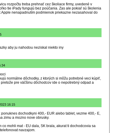
icu rozpočtu treba prehnať cez školiace firmy, uvedené v
ľko tie iPady fungujú bez poúčania. Zas ale pokiaľ sú školenia
, tak Apple nenapadnutím podmienok priekazne nezasahoval do
5
akazky aby ju nahodou neziskal niekto iny
5:34
moci
bujú normálne dôchodky, z ktorých si môžu potrebné veci kúpiť,
 pretože pre väčšinu dôchodcov ide o nepotrebný odpad a
2023 16:15
ak ponuknes dochodkyni 400,- EUR alebo tablet, vezme 400,- E,
na zimu a mozno nove obrusky.
om co mohli mat - EU dala, SK brala, akurat ti dochodcovia sa
 telefonovat navzajom.