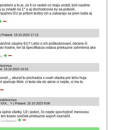
problem a to je, ze ti co vedeli co maju urobit, boli nasilne
y ju zvladli na 1* a aj dochodcovia by sa potesili.
ujmov EU je pritom testny cin a zatvaraju sa pren ludia aj
| Pridané: 19.10.2023 17:13
 finančné záujmy EU? Lebo o ich poškodzovaní, obrane či
alo hodne, len tá špecifikácia ostáva priekazne zahmlená ako
iť:
kticizmus
né: 19.10.2023 19:33
ovat ,,, akurat tu prichadza v uvah otazka pre teho huja
i spehuje Mob. ci teda ide do akcie ci nejde, ci mu to
prakticizmus
XXX, . Y | Pridané: 20.10.2023 8:08
a úplne všetky. Už i jeden, čo nejde spochybniť menovou
y ten kopec sračiek priekazne aspoň naznačil.
-5.0
Hodnotiť: