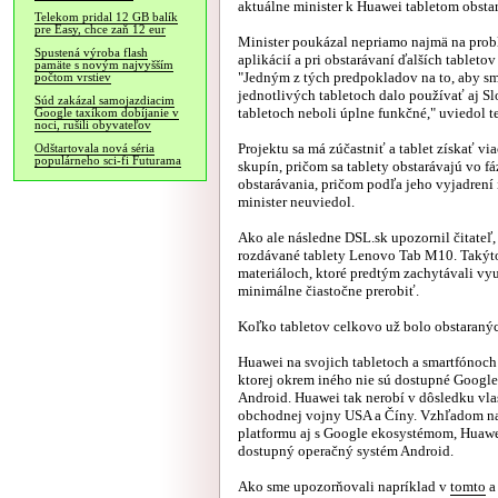
aktuálne minister k Huawei tabletom obstar
Telekom pridal 12 GB balík
pre Easy, chce zaň 12 eur
Minister poukázal nepriamo najmä na prob
Spustená výroba flash
aplikácií a pri obstarávaní ďalších tablet
pamäte s novým najvyšším
"Jedným z tých predpokladov na to, aby sme 
počtom vrstiev
jednotlivých tabletoch dalo používať aj Sl
Súd zakázal samojazdiacim
tabletoch neboli úplne funkčné," uviedol te
Google taxíkom dobíjanie v
noci, rušili obyvateľov
Projektu sa má zúčastniť a tablet získať v
Odštartovala nová séria
populárneho sci-fi Futurama
skupín, pričom sa tablety obstarávajú vo fá
obstarávania, pričom podľa jeho vyjadrení 
minister neuviedol.
Ako ale následne DSL.sk upozornil čitateľ,
rozdávané tablety Lenovo Tab M10. Takýto 
materiáloch, ktoré predtým zachytávali vyu
minimálne čiastočne prerobiť.
Koľko tabletov celkovo už bolo obstaraných
Huawei na svojich tabletoch a smartfónoch
ktorej okrem iného nie sú dostupné Google
Android. Huawei tak nerobí v dôsledku vla
obchodnej vojny USA a Číny. Vzhľadom n
platformu aj s Google ekosystémom, Huawe
dostupný operačný systém Android.
Ako sme upozorňovali napríklad v
tomto