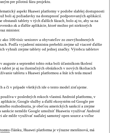
aným pre pilotnú fázu projektu.
lematický aspekt Huawei platformy v podobe slabšej dostupnosti
ov už boli aj požiadavky na dostupnosť podporovaných aplikácií.
obstarali tablety v tých ďalších fázach, bolo aj to, aby sa na
ovensko.sk a ďalšie aplikácie, ktoré možno pri niektorých
raz minister.
iac ako 100-tisíc seniorov a obyvateľov zo znevýhodnených
zach. Podľa vyjadrení ministra prebehli zrejme už viaceré ďalšie
ich vyhrali zrejme tablety od jednej značky. Výrobcu tabletov
 v auguste a septembri tohto roka boli účastníkom školení
tablet je aj na ilustračných obrázkoch v nových školiacich
žívanie tabletu s Huawei platformou a štát ich teda musel
 a či v prípade všetkých ide o tento model zisťujeme.
 používa v posledných rokoch vlastnú Android platformu, v
 aplikácie, Google služby a ďalší ekosystém od Google pre
stného rozhodnutia, je obeťou amerických sankcií a zrejme
a sankcie nemôže Google umožniť Huaweiu využívať Android
i ale môže využívať naďalej samotný open source a voľne
a
tomto
článku, Huawei platforma je výrazne menšinová, má