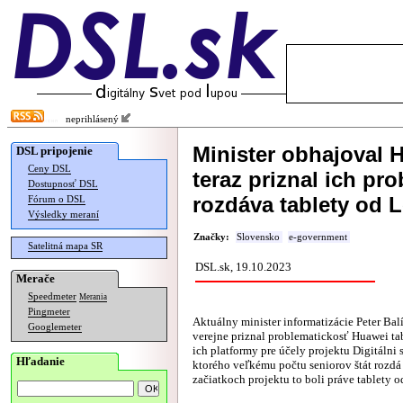
neprihlásený
Minister obhajoval H
DSL pripojenie
Ceny DSL
teraz priznal ich pro
Dostupnosť DSL
rozdáva tablety od 
Fórum o DSL
Výsledky meraní
Značky:
Slovensko
e-government
Satelitná mapa SR
DSL.sk, 19.10.2023
Merače
Speedmeter
Merania
Pingmeter
Aktuálny minister informatizácie Peter Bal
Googlemeter
verejne priznal problematickosť Huawei ta
ich platformy pre účely projektu Digitálni s
Hľadanie
ktorého veľkému počtu seniorov štát rozdá 
začiatkoch projektu to boli práve tablety 