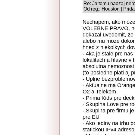
Re: Ja tomu naozaj ne
Od reg.: Houston | Prid
Nechapem, ako moze 
VOLEBNE PRAVO, nema
dokazal uvedomit, ze
alebo mu moze dokon
hned z niekolkych do
- 4ka je stale pre nas
lokalitach a hlavne v
absolutna nemoznost r
(to posledne plati aj 
- Uplne bezproblemovo
- Aktualne ma Orange
O2 a Telekom
- Prima Kids pre deck
- Skupina Love pre rod
- Skupina pre firmu je
pre EU
- Ako jediny na trhu 
statickou IPv4 adreso