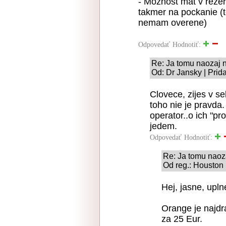
- Moznost mat v rezer
takmer na pockanie (t
nemam overene)
Odpovedať
Hodnotiť:
Re: Ja tomu naozaj
Od: Dr Jansky | Prid
Clovece, zijes v se
toho nie je pravda.
operator..o ich "pr
jedem.
Odpovedať
Hodnotiť:
Re: Ja tomu nao
Od reg.: Houston 
Hej, jasne, upl
Orange je najd
za 25 Eur.