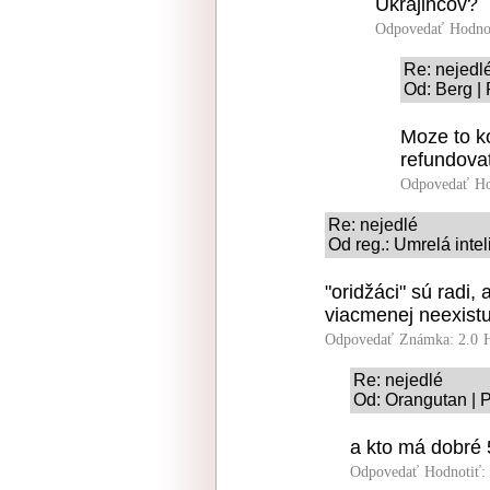
Ukrajincov?
Odpovedať
Hodno
Re: nejedl
Od: Berg |
Moze to k
refundovat
Odpovedať
Ho
Re: nejedlé
Od reg.: Umrelá inte
"oridžáci" sú radi,
viacmenej neexistu
Odpovedať
Známka: 2.0
Re: nejedlé
Od: Orangutan | 
a kto má dobré
Odpovedať
Hodnotiť: