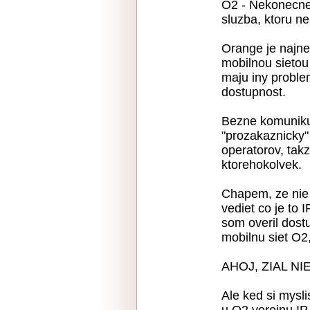
O2 - Nekonecne
sluzba, ktoru n
Orange je najne
mobilnou sieto
maju iny proble
dostupnost.
Bezne komuniku
"prozakaznicky"
operatorov, tak
ktorehokolvek.
Chapem, ze nie 
vediet co je to 
som overil dost
mobilnu siet O2
AHOJ, ZIAL N
Ale ked si mysli