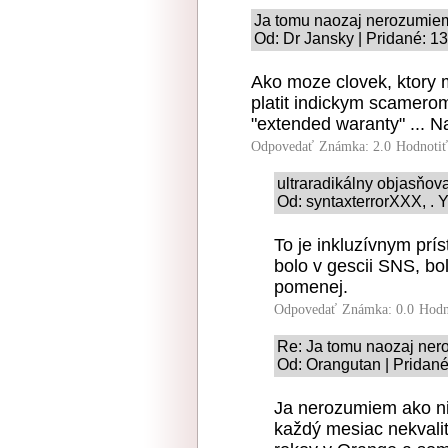
Ja tomu naozaj nerozumie
Od: Dr Jansky | Pridané: 1
Ako moze clovek, ktory 
platit indickym scamerom
"extended waranty" ... N
Odpovedať
Známka: 2.0
Hodnoti
ultraradikálny objasňo
Od: syntaxterrorXXX, . 
To je inkluzívnym prí
bolo v gescii SNS, bo
pomenej.
Odpovedať
Známka: 0.0
Hodn
Re: Ja tomu naozaj ne
Od: Orangutan | Pridané
Ja nerozumiem ako ni
každý mesiac nekvali