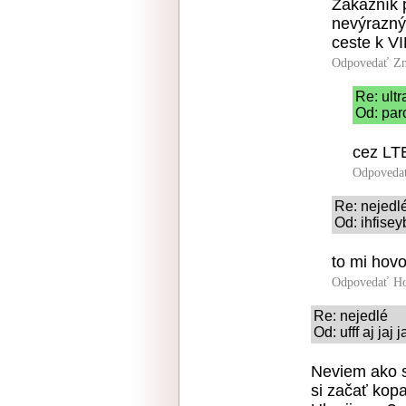
Zákazník p
nevýrazný 
ceste k VI
Odpovedať
Zn
Re: ult
Od: par
cez LTE
Odpoveda
Re: nejedl
Od: ihfisey
to mi hovo
Odpovedať
Ho
Re: nejedlé
Od: ufff aj jaj
Neviem ako s
si začať kopa