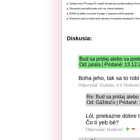
Vydaný nový FFmpeg 9.0, zlepšil akceleráciu profesionálnych form
Slovenská sporiteľňa bude mať cez víkend odstávku
NASA na diaľku na sonde Voyager 2 úspešne znížila spotrebu
Maďarsko jadrovú elektráreň nakoniec kompletne neodstavilo, Ru
Diskusia:
Bud sa pridaj alebo sa pod
Od: jalala | Pridané: 13.12
Boha jeho, tak sa to robi
Odpovedať
Známka: 6.0
Hodnoti
Re: Bud sa pridaj alebo
Od: GážduI'o | Pridané:
Lól, priekazne dobre 
Čo ti yeb bé?
Odpovedať
Hodnotiť: