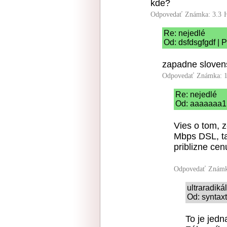
kde?
Odpovedať
Známka: 3.3
Re: nejedlé
Od: dsfdsgfgdf | 
zapadne sloven
Odpovedať
Známka: 1
Re: nejedlé
Od: aaaaaaa1 
Vies o tom, 
Mbps DSL, ta
priblizne ce
Odpovedať
Známk
ultraradik
Od: syntaxt
To je jedn