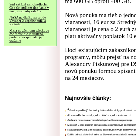
má 600 GB oproti 400 GB.
Súd zakázal samojazdiacim
Google taxíkom dobíjanie v
noci, rušili obyvateľov
Nová ponuka má tiež o jedno
NASA na diaľku na sonde
viazanosti, 16 eur za Stredný
Voyager 2 úspešne znížila
spotrebu
viazanosti je cena o 2 eurá z
Misia na záchranu teleskopu
Swift ešte nie je stratená,
platí aktivačný poplatok 10 e
podarilo sa spomaliť jej
otáčanie
Hoci existujúcim zákazníkom
programy, môžu prejsť na n
Alexandry Piskunovej pre DS
novú ponuku formou spísani
na 24 mesiacov.
Najnovšie články:
Železnice predávajú dve tretiny lístkov elektronicky, po donútení ce
Alza nasadila dve novinky, jednu užitočnú a jednu kontroverznú
Záchrana misie na záchranu teleskopu Swift úspešne pokračuje
Microsoft v čase drahých pamätí sľubuje optimalizovať spotrebu
NASA pripravuje ISS na inštaláciu posledných nových solárnych p
Ďalšia jadrová elektráreň južne od Slovenska musela kvôli teplu zn