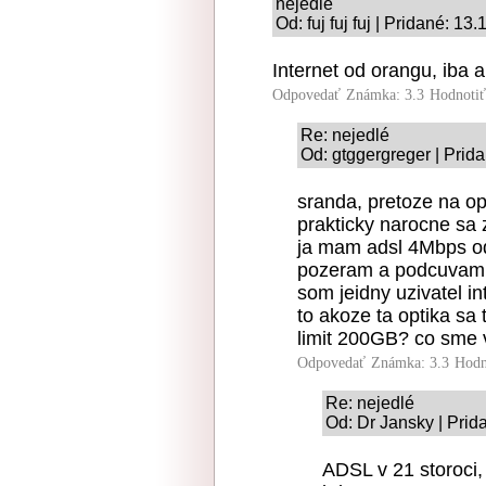
nejedlé
Od: fuj fuj fuj | Pridané: 1
Internet od orangu, iba 
Odpovedať
Známka: 3.3
Hodnoti
Re: nejedlé
Od: gtggergreger | Prid
sranda, pretoze na opt
prakticky narocne sa
ja mam adsl 4Mbps od
pozeram a podcuvam p
som jeidny uzivatel in
to akoze ta optika sa
limit 200GB? co sme 
Odpovedať
Známka: 3.3
Hodn
Re: nejedlé
Od: Dr Jansky | Prid
ADSL v 21 storoci,