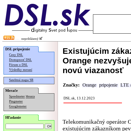
neprihlásený
Existujúcim zák
DSL pripojenie
Ceny DSL
Orange nezvyšuj
Dostupnosť DSL
Fórum o DSL
novú viazanosť
Výsledky meraní
Satelitná mapa SR
Značky:
Orange
pripojenie
LTE 
Merače
Speedmeter
Merania
DSL.sk, 13.12.2023
Pingmeter
Googlemeter
Hľadanie
Telekomunikačný operátor 
existujúcim zákazníkom pe