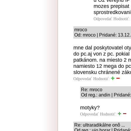
u O2 verejnu IP 
mozes prepisat n
sprostredkovani
Odpovedať
Hodnotiť:
mroco
Od: mroco | Pridané: 13.12
mne dal poskytovatel o
do pc.aj von z pc. pokial
patkánom. na miesto 2 m
namiesto 12 mega do pc.
slovensku chránené zák
Odpovedať
Hodnotiť:
Re: mroco
Od reg.: andin | Pridan
motyky?
Odpovedať
Hodnotiť:
Re: ultraradikálne onô ...
Od reg.: ujo horar | Pridan