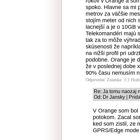
rokov v Orange a som
spoko. Hlavne sa mi 
metrov za väčšie mest
stojím meter od nich 
lacnejší a je o 10GB 
Telekomandéri majú si
tak za to môže výhra
skúsenosti že napríkl
na nižši profil pri u
podobne. Orange je dr
že v poslednej dobe x 
90% času nemusím nič
Odpovedať
Známka: 3.3
Hodn
Re: Ja tomu naozaj
Od: Dr Jansky | Prid
V Orange som bol c
potokom. Zacal so
ked som zistil, ze
GPRS/Edge mode ta