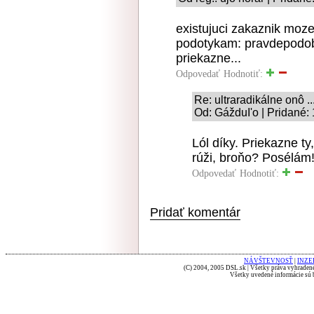
existujuci zakaznik moze
podotykam: pravdepodob
priekazne...
Odpovedať
Hodnotiť:
Re: ultraradikálne onô ..
Od: GážduI'o | Pridané:
Lól díky. Priekazne ty
rúži, broňo? Posélám
Odpovedať
Hodnotiť:
Pridať komentár
NÁVŠTEVNOSŤ
|
INZE
(C) 2004, 2005 DSL.sk | Všetky práva vyhradené
Všetky uvedené informácie sú b