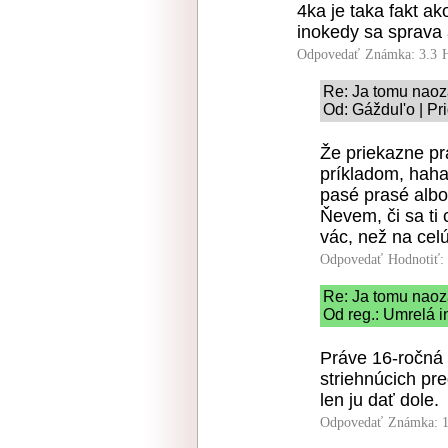
4ka je taka fakt a
inokedy sa sprava 
Odpovedať
Známka: 3.3
Re: Ja tomu nao
Od: GážduI'o | Pr
Že priekazne prá
príkladom, haha
pasé prasé albo
Ňevem, či sa ti 
vác, než na cel
Odpovedať
Hodnotiť:
Re: Ja tomu nao
Od reg.: Umrelá i
Práve 16-ročná 
striehnúcich pr
len ju dať dole.
Odpovedať
Známka: 1