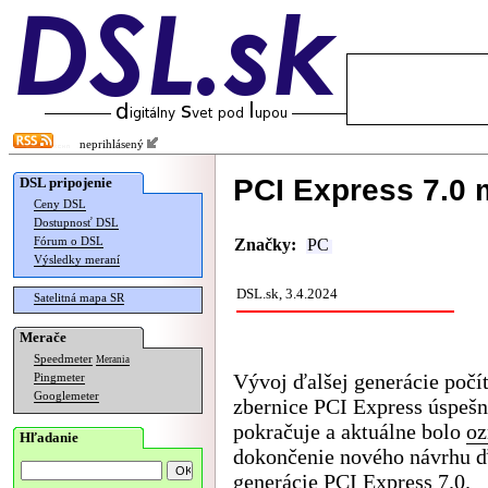
neprihlásený
PCI Express 7.0 m
DSL pripojenie
Ceny DSL
Dostupnosť DSL
Fórum o DSL
Značky:
PC
Výsledky meraní
DSL.sk, 3.4.2024
Satelitná mapa SR
Merače
Speedmeter
Merania
Vývoj ďalšej generácie počí
Pingmeter
Googlemeter
zbernice PCI Express úspeš
pokračuje a aktuálne bolo
o
Hľadanie
dokončenie nového návrhu ď
generácie PCI Express 7.0.