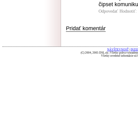
čipset komunikuj
Odpovedať
Hodnotiť:
Pridať komentár
NÁVŠTEVNOSŤ
|
INZE
(C) 2004, 2005 DSL.sk | Všetky práva vyhradené
Všetky uvedené informácie sú b