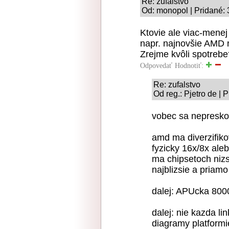
Re: zufalstvo
Od: monopol | Pridané: 
Ktovie ale viac-menej
napr. najnovšie AMD
Zrejme kvôli spotrebe
Odpovedať
Hodnotiť:
Re: zufalstvo
Od reg.: Pjetro de | 
vobec sa nepresko
amd ma diverzifikov
fyzicky 16x/8x ale
ma chipsetoch nizs
najblizsie a priam
dalej: APUcka 8000
dalej: nie kazda lin
diagramy platform