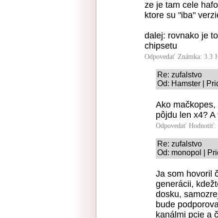
ze je tam cele hafo
ktore su "iba" verzi
dalej: rovnako je to
chipsetu
Odpovedať
Známka: 3.3
Re: zufalstvo
Od: Hamster | Pri
Ako mačkopes, č
pôjdu len x4? A
Odpovedať
Hodnotiť:
Re: zufalstvo
Od: monopol | Pr
Ja som hovoril 
generácii, kdežt
dosku, samozre
bude podporova
kanálmi pcie a 