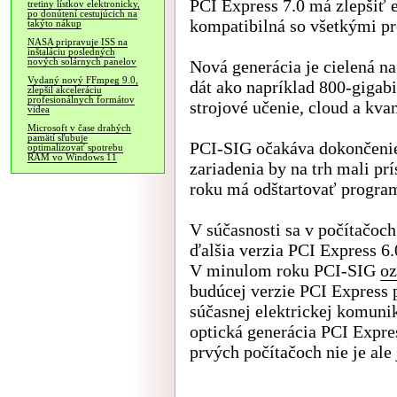
PCI Express 7.0 má zlepšiť 
tretiny lístkov elektronicky,
po donútení cestujúcich na
kompatibilná so všetkými p
takýto nákup
NASA pripravuje ISS na
inštaláciu posledných
nových solárnych panelov
Nová generácia je cielená n
Vydaný nový FFmpeg 9.0,
dát ako napríklad 800-gigabi
zlepšil akceleráciu
profesionálnych formátov
strojové učenie, cloud a kva
videa
Microsoft v čase drahých
pamätí sľubuje
PCI-SIG očakáva dokončenie
optimalizovať spotrebu
RAM vo Windows 11
zariadenia by na trh mali pr
roku má odštartovať program
V súčasnosti sa v počítačoch
ďalšia verzia PCI Express 6.
V minulom roku PCI-SIG
oz
budúcej verzie PCI Express 
súčasnej elektrickej komuni
optická generácia PCI Expre
prvých počítačoch nie je ale 