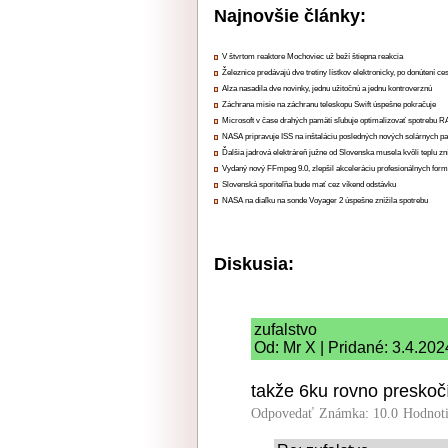
Najnovšie články:
V štvrtom reaktore Mochoviec už beží štiepna reakcia
Železnice predávajú dve tretiny lístkov elektronicky, po donútení ce
Alza nasadila dve novinky, jednu užitočnú a jednu kontroverznú
Záchrana misie na záchranu teleskopu Swift úspešne pokračuje
Microsoft v čase drahých pamätí sľubuje optimalizovať spotrebu
NASA pripravuje ISS na inštaláciu posledných nových solárnych p
Ďalšia jadrová elektráreň južne od Slovenska musela kvôli teplu zn
Vydaný nový FFmpeg 9.0, zlepšil akceleráciu profesionálnych form
Slovenská sporiteľňa bude mať cez víkend odstávku
NASA na diaľku na sonde Voyager 2 úspešne znížila spotrebu
Diskusia:
zufalstvo
Od: Mr X | Pridané: 3.4.202
takže 6ku rovno presko
Odpovedať
Známka: 10.0
Hodnot