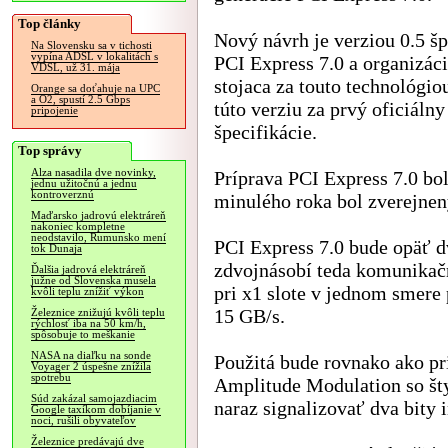
Top články
Nový návrh je verziou 0.5 šp
Na Slovensku sa v tichosti
vypína ADSL v lokalitách s
PCI Express 7.0 a organizác
VDSL, už 31. mája
stojaca za touto technológio
Orange sa doťahuje na UPC
a O2, spustí 2.5 Gbps
túto verziu za prvý oficiálny
pripojenie
špecifikácie.
Top správy
Alza nasadila dve novinky,
Príprava PCI Express 7.0 bol
jednu užitočnú a jednu
kontroverznú
minulého roka bol zverejnený
Maďarsko jadrovú elektráreň
nakoniec kompletne
neodstavilo, Rumunsko mení
PCI Express 7.0 bude opäť dv
tok Dunaja
zdvojnásobí teda komunikač
Ďalšia jadrová elektráreň
južne od Slovenska musela
pri x1 slote v jednom smere
kvôli teplu znížiť výkon
15 GB/s.
Železnice znižujú kvôli teplu
rýchlosť iba na 50 km/h,
spôsobuje to meškanie
NASA na diaľku na sonde
Použitá bude rovnako ako pr
Voyager 2 úspešne znížila
spotrebu
Amplitude Modulation so št
Súd zakázal samojazdiacim
naraz signalizovať dva bity 
Google taxíkom dobíjanie v
noci, rušili obyvateľov
Železnice predávajú dve