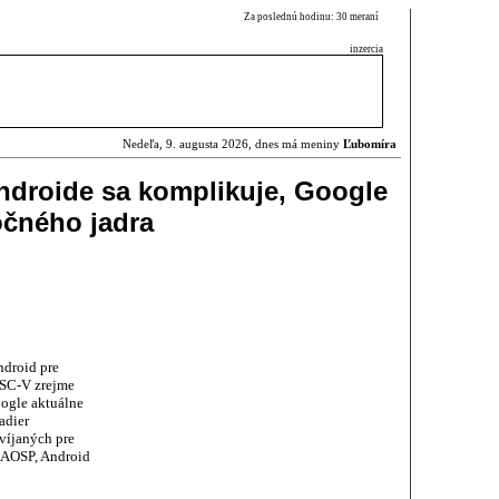
Za poslednú hodinu: 30 meraní
inzercia
Nedeľa, 9. augusta 2026, dnes má meniny
Ľubomíra
ndroide sa komplikuje, Google
očného jadra
droid pre
ISC-V zrejme
ogle aktuálne
adier
víjaných pre
 AOSP, Android