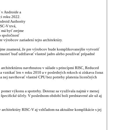
 v Androide a
ci roku 2022.
ndroid Authority
SC-V trvá,
I má byť zrejme
to spoločnosť
 výrobcov zariadení tejto architektúry.
rejme znamená, že pre výrobcov bude komplikovanejšie vytvoriť
musieť buď udržiavať vlastné jadro alebo používať prípadné
 architektúrou navrhnutou v súlade s princípmi RISC, Reduced
ala vznikať len v roku 2010 a v posledných rokoch si získava čoraz
na nej navrhovať vlastné CPU bez potreby platenia licenčných
 pomer výkonu a spotreby. Doteraz sa využívala najmä v menej
špecifické účely. V poslednom období boli predstavené ale už aj
 architektúry RISC-V aj vzhľadom na aktuálne komplikácie s jej