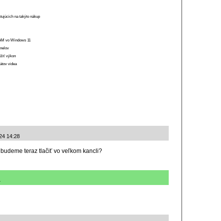
stujúcich na takýto nákup
 RAM vo Windows 11
anelov
ížiť výkon
átov videa
024 14:28
 budeme teraz tlačiť vo veľkom kancli?
4