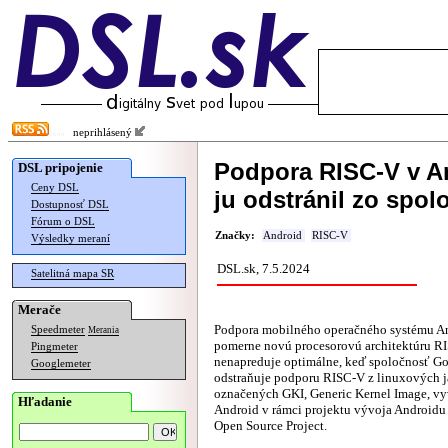
neprihlásený
Podpora RISC-V v A
DSL pripojenie
Ceny DSL
ju odstránil zo spol
Dostupnosť DSL
Fórum o DSL
Značky:
Android
RISC-V
Výsledky meraní
DSL.sk, 7.5.2024
Satelitná mapa SR
Merače
Podpora mobilného operačného systému An
Speedmeter
Merania
pomerne novú procesorovú architektúru R
Pingmeter
nenapreduje optimálne, keď spoločnosť Go
Googlemeter
odstraňuje podporu RISC-V z linuxových j
označených GKI, Generic Kernel Image, vy
Hľadanie
Android v rámci projektu vývoja Androidu
Open Source Project.