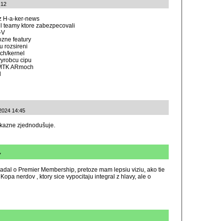
:12
 z H-a-ker-news
il teamy ktore zabezpecovali
-V
ozne featury
 rozsireni
ch/kernel
vyrobcu cipu
a MTK ARmoch
l
.2024 14:45
kazne zjednodušuje.
7
ziadal o Premier Membership, pretoze mam lepsiu viziu, ako tie
opa nerdov , ktory sice vypocitaju integral z hlavy, ale o