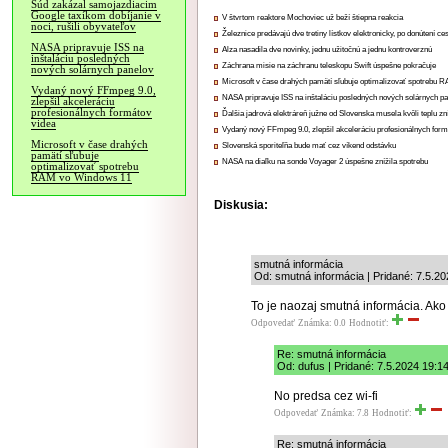
Súd zakázal samojazdiacim
Google taxíkom dobíjanie v
V štvrtom reaktore Mochoviec už beží štiepna reakcia
noci, rušili obyvateľov
Železnice predávajú dve tretiny lístkov elektronicky, po donútení ce
NASA pripravuje ISS na
Alza nasadila dve novinky, jednu užitočnú a jednu kontroverznú
inštaláciu posledných
Záchrana misie na záchranu teleskopu Swift úspešne pokračuje
nových solárnych panelov
Microsoft v čase drahých pamätí sľubuje optimalizovať spotrebu
Vydaný nový FFmpeg 9.0,
NASA pripravuje ISS na inštaláciu posledných nových solárnych p
zlepšil akceleráciu
profesionálnych formátov
Ďalšia jadrová elektráreň južne od Slovenska musela kvôli teplu zn
videa
Vydaný nový FFmpeg 9.0, zlepšil akceleráciu profesionálnych form
Microsoft v čase drahých
Slovenská sporiteľňa bude mať cez víkend odstávku
pamätí sľubuje
NASA na diaľku na sonde Voyager 2 úspešne znížila spotrebu
optimalizovať spotrebu
RAM vo Windows 11
Diskusia:
smutná informácia
Od: smutná informácia | Pridané: 7.5.2
To je naozaj smutná informácia. Ako
Odpovedať
Známka: 0.0
Hodnotiť:
Re: smutná informácia
Od: dufus | Pridané: 7.5.2024 19:1
No predsa cez wi-fi
Odpovedať
Známka: 7.8
Hodnotiť:
Re: smutná informácia