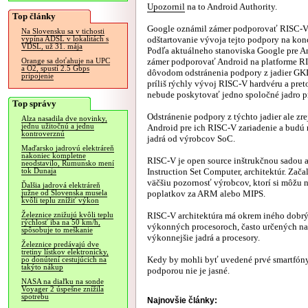
Upozornil
na to Android Authority.
Top články
Google oznámil zámer podporovať RISC-V
Na Slovensku sa v tichosti
odštartovanie vývoja tejto podpory na kon
vypína ADSL v lokalitách s
VDSL, už 31. mája
Podľa aktuálneho stanoviska Google pre A
zámer podporovať Android na platforme RI
Orange sa doťahuje na UPC
a O2, spustí 2.5 Gbps
dôvodom odstránenia podpory z jadier GK
pripojenie
príliš rýchly vývoj RISC-V hardvéru a pre
nebude poskytovať jedno spoločné jadro pre
Top správy
Odstránenie podpory z týchto jadier ale z
Alza nasadila dve novinky,
jednu užitočnú a jednu
Android pre ich RISC-V zariadenie a budú 
kontroverznú
jadrá od výrobcov SoC.
Maďarsko jadrovú elektráreň
nakoniec kompletne
RISC-V je open source inštrukčnou sadou a
neodstavilo, Rumunsko mení
Instruction Set Computer, architektúr. Zač
tok Dunaja
väčšiu pozornosť výrobcov, ktorí si môžu 
Ďalšia jadrová elektráreň
poplatkov za ARM alebo MIPS.
južne od Slovenska musela
kvôli teplu znížiť výkon
RISC-V architektúra má okrem iného dobrý
Železnice znižujú kvôli teplu
rýchlosť iba na 50 km/h,
výkonných procesoroch, často určených na 
spôsobuje to meškanie
výkonnejšie jadrá a procesory.
Železnice predávajú dve
tretiny lístkov elektronicky,
Kedy by mohli byť uvedené prvé smartfóny
po donútení cestujúcich na
takýto nákup
podporou nie je jasné.
NASA na diaľku na sonde
Voyager 2 úspešne znížila
spotrebu
Najnovšie články: