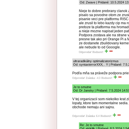
Od: Zwave | Pridané: 10.5.2024 13
Nieje to dobre prebrany clanok
pisalo sa povodne otom ze zrus
pisanie veci pre platformu RISC
ale zrusil to lebo kazdy cip ma r
pretoze ta platforma ma hromadu
a nieje mozne napisat jeden pat
Podpora zostava ale na strane 
presne tak ako pri Orange Pi 
ze dostanete zbuildovany kerne
ale nebude to od Gooogle.
Odpovedať
Hodnotiť:
ultraradikálny optimalizatorizmus
Od: syntaxterrorXXX, . Y | Pridané: 7.5
Podľa mňa sa práveže podpora prie
Odpovedať
Známka: -4.3
Hodnotiť:
Je to smutne
Od: Dr Jansky | Pridané: 7.5.2024 14:5
V tej organizacii som niekolko krat 
lopaty, ktore tam momentalne sedia. K
obchode nemaju ani sajnu.
Odpovedať
Známka: 6.4
Hodnotiť:
Re: Je to smutne
Od: ekjkljlk | Pridané: 8.5.2024 1:54