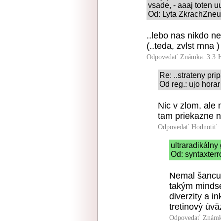
vsade, - aaaj tote
Od: Lyta ZkrachZne
..lebo nas nikdo n
(..teda, zvlst mna )
Odpovedať
Známka: 3.3
Re: ..strateny pri
Od reg.: ujo hora
Nic v zlom, ale m
tam priekazne n
Odpovedať
Hodnotiť:
ultraradikáln
Od: syntaxterr
Nemal šancu?
takým mindse
diverzity a i
tretinový úvä
Odpovedať
Známk