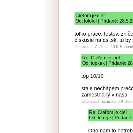
Cieľom je cieľ
Od: lololol | Pridané: 28.5.
toľko práce, testov, zniče
diskusie na dsl.sk, tu by 
Odpovedať
Známka: 10.0
Hodnot
Re: Cieľom je cieľ
Od: topkek | Pridané: 2
top 10/10
stale nechápem prečo 
zamestnaný v nasa
Odpovedať
Známka: 6.9
Hodn
Re: Cieľom je cieľ
Od: frfrege | Pridané
Ono nam to netreba