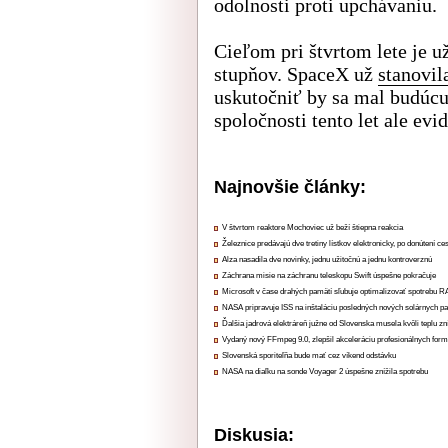
odolnosti proti upchávaniu.
Cieľom pri štvrtom lete je 
stupňov. SpaceX už
stanovil
uskutočniť by sa mal budúcu 
spoločnosti tento let ale ev
Najnovšie články:
V štvrtom reaktore Mochoviec už beží štiepna reakcia
Železnice predávajú dve tretiny lístkov elektronicky, po donútení ce
Alza nasadila dve novinky, jednu užitočnú a jednu kontroverznú
Záchrana misie na záchranu teleskopu Swift úspešne pokračuje
Microsoft v čase drahých pamätí sľubuje optimalizovať spotrebu
NASA pripravuje ISS na inštaláciu posledných nových solárnych p
Ďalšia jadrová elektráreň južne od Slovenska musela kvôli teplu zn
Vydaný nový FFmpeg 9.0, zlepšil akceleráciu profesionálnych form
Slovenská sporiteľňa bude mať cez víkend odstávku
NASA na diaľku na sonde Voyager 2 úspešne znížila spotrebu
Diskusia: