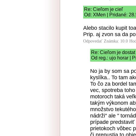
Re: Cieľom je cieľ
Od: XMen | Pridané: 28
Alebo stacilo kupit toa
Prip. aj zvon sa da po
Odpovedať
Známka: 10.0
Hod
Re: Cieľom je dostat
Od reg.: ujo horar | 
No ja by som sa po
kyslíka.. To tam a
To čo za bordel tam
vec, spotreba toho
motoroch taká veľk
takým výkonom aby
množstvo tekutého k
nádrži" ale " torná
prípade predstaviť 
prietokoch vôbec po
či prepustia to ob