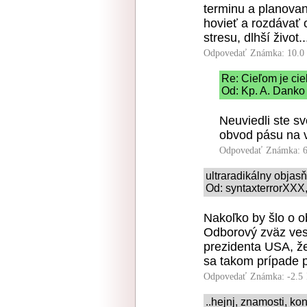
terminu a planova
hovieť a rozdávať 
stresu, dlhší život..
Odpovedať
Známka: 10.0
Re: Cieľom je cie
Od: Kp. A. Danko 
Neuviedli ste sv
obvod pásu na 
Odpovedať
Známka: 6
ultraradikálny obja
Od: syntaxterrorXXX,
Nakoľko by šlo o o
Odborový zväz ves
prezidenta USA, že
sa takom prípade p
Odpovedať
Známka: -2.5
..hejnj, znamosti, kon