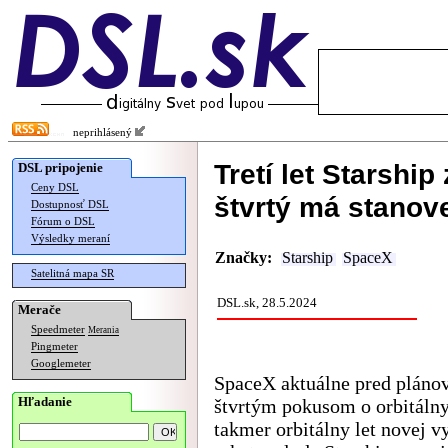
neprihlásený
Tretí let Starship
DSL pripojenie
Ceny DSL
štvrtý má stano
Dostupnosť DSL
Fórum o DSL
Výsledky meraní
Značky:
Starship
SpaceX
Satelitná mapa SR
DSL.sk, 28.5.2024
Merače
Speedmeter
Merania
Pingmeter
Googlemeter
SpaceX aktuálne pred plán
Hľadanie
štvrtým pokusom o orbitálny
takmer orbitálny let novej v