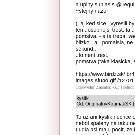
a uplny suhlas s @Tequi
~stejny nazor
(..aj ked sice.. vyresili
ten ..osobnejsi trest, t
pomstva, - a ta treba, va
blizko", a - pomalsia, n
sekund..
..to neni trest,
pomstva (taka klasicka, 
https://www.birdz.sk/ br4
images-sfu4o-gif /127017
Odpovedať
Známka: -3.3
Hodnoti
kyslik
Od: OriginalnyKoumakSK | 
To uz ani kyslik nechce 
nebol spaleny na taku ne
Ludia asi maju pocit, ze