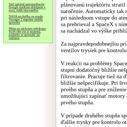
plánovanú trajektóriu strati
Súd zakázal samojazdiacim
Google taxíkom dobíjanie v
natočenie. Automaticky tak 
noci, rušili obyvateľov
pri následnom vstupe do at
NASA na diaľku na sonde
Voyager 2 úspešne znížila
spotrebu
sa prehrieval a SpaceX s ním
Misia na záchranu teleskopu
sa nachádzal vo výške pribli
Swift ešte nie je stratená,
podarilo sa spomaliť jej
otáčanie
Za najpravdepodobnejšiu pr
ventilov trysiek pre kontrolu
V reakcii na problémy Space
stupni dodatočný bližšie neš
filtrovanie. Pracuje tiež na
bližšie nešpecifikuje. Pri št
prvého stupňa a pre zníženi
umožňujúci zapínať motory 
prvého stupňa.
V prípade druhého stupňa sp
ďalšie trysky pre kontrolu o