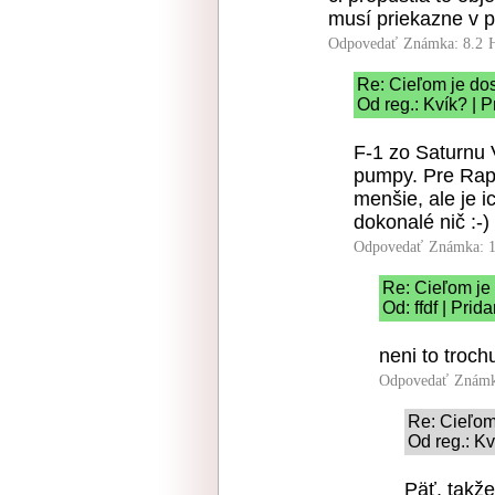
musí priekazne v p
Odpovedať
Známka: 8.2
Re: Cieľom je dos
Od reg.: Kvík? | 
F-1 zo Saturnu
pumpy. Pre Rap
menšie, ale je i
dokonalé nič :-)
Odpovedať
Známka: 1
Re: Cieľom je 
Od: ffdf | Pri
neni to troc
Odpovedať
Známk
Re: Cieľom 
Od reg.: Kv
Päť, takž