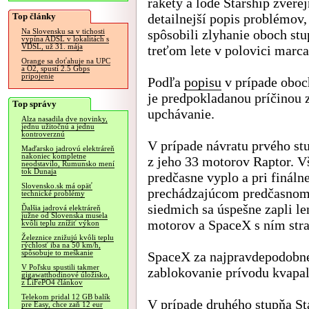
rakety a lode Starship zverej
Top články
detailnejší popis problémov,
spôsobili zlyhanie oboch stu
Na Slovensku sa v tichosti
vypína ADSL v lokalitách s
VDSL, už 31. mája
treťom lete v polovici marca
Orange sa doťahuje na UPC
a O2, spustí 2.5 Gbps
pripojenie
Podľa
popisu
v prípade oboc
je predpokladanou príčinou 
Top správy
upchávanie.
Alza nasadila dve novinky,
jednu užitočnú a jednu
kontroverznú
V prípade návratu prvého st
Maďarsko jadrovú elektráreň
nakoniec kompletne
z jeho 33 motorov Raptor. Vš
neodstavilo, Rumunsko mení
tok Dunaja
predčasne vyplo a pri finálne
Slovensko.sk má opäť
prechádzajúcom predčasnom 
technické problémy
siedmich sa úspešne zapli l
Ďalšia jadrová elektráreň
južne od Slovenska musela
motorov a SpaceX s ním strat
kvôli teplu znížiť výkon
Železnice znižujú kvôli teplu
rýchlosť iba na 50 km/h,
spôsobuje to meškanie
SpaceX za najpravdepodobne
V Poľsku spustili takmer
zablokovanie prívodu kvapaln
gigawatthodinové úložisko,
z LiFePO4 článkov
Telekom pridal 12 GB balík
V prípade druhého stupňa St
pre Easy, chce zaň 12 eur