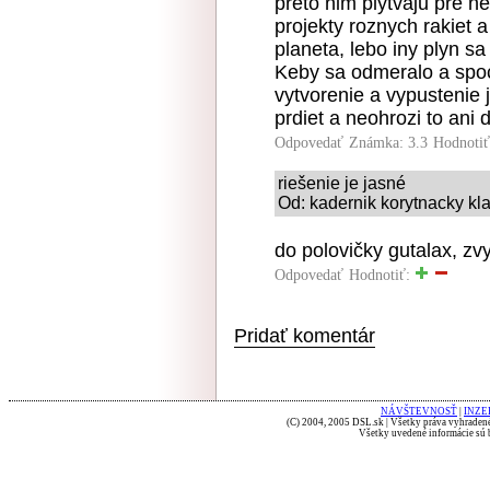
preto nim plytvaju pre 
projekty roznych rakiet 
planeta, lebo iny plyn sa
Keby sa odmeralo a spoci
vytvorenie a vypustenie 
prdiet a neohrozi to ani d
Odpovedať
Známka: 3.3
Hodnoti
riešenie je jasné
Od: kadernik korytnacky kla
do polovičky gutalax, zv
Odpovedať
Hodnotiť:
Pridať komentár
NÁVŠTEVNOSŤ
|
INZE
(C) 2004, 2005 DSL.sk | Všetky práva vyhradené
Všetky uvedené informácie sú b