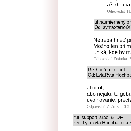
až zhruba 
Odpovedať
Ho
ultraumiernený p
Od: syntaxterrorX
Netreba hneď pr
Možno len pri mo
uniká, kde by m
Odpovedať
Známka: 3
Re: Cieľom je cieľ
Od: LytaRyta Hochbat
al.ocot,
abo nejaku tu gebu
uvolnovanie, prec
Odpovedať
Známka: -3.3
full support Israel & IDF
Od: LytaRyta Hochbatnica 3