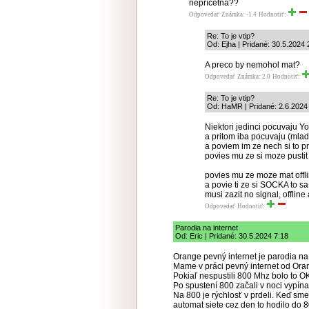
nepríčetna??
Odpovedať
Známka: -1.4
Hodnotiť:
Re: To je vtip?
Od: Ejha | Pridané: 30.5.2024 
A preco by nemohol mat?
Odpovedať
Známka: 2.0
Hodnotiť:
Re: To je vtip?
Od: HaMR | Pridané: 2.6.2024
Niektori jedinci pocuvaju Y
a pritom iba pocuvaju (mlad
a poviem im ze nech si to p
povies mu ze si moze pustit
povies mu ze moze mat offli
a povie ti ze si SOCKA to sa
musi zazit no signal, offline
Odpovedať
Hodnotiť:
Parodia na internet
Od: Eric | Pridané: 30.5.2024 7:18
Orange pevný internet je parodia na 
Mame v práci pevný internet od Ora
Pokiaľ nespustili 800 Mhz bolo to O
Po spustení 800 začali v noci vypín
Na 800 je rýchlosť v prdeli. Keď sme
automat siete cez den to hodilo do 8