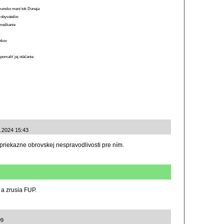
munsko mení tok Dunaja
 obyvateľov
o meškanie
ánkov
spomaliť jej otáčanie
5.2024 15:43
priekazne obrovskej nespravodlivosti pre ním.
 a zrusia FUP.
09