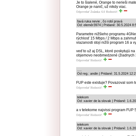
Je to šialené, Orange to nerieši mat
Orange je nanič, už nikdy viac.
Odpovedať
Známka: 6.0
Hodnotiť:
ľavá ruka nevie , čo robí pravá
Od: elemér3974 | Pridané: 30.5.2024 8:
Parametre nižšieho programu 4GNet 
rýchlosť 15 Mbps / 2 Mbps a zahrnut
viazanosti stojí nižší program 16 a v
veď to už aj DSL, ktoré poskytujú n
objemovo neobmedzené (žiadnych 300
Odpovedať
Hodnotiť:
.....
Od reg.: andin | Pridané: 31.5.2024 12:
FUP este existuje? Povazoval som t
Odpovedať
Hodnotiť:
telekom
Od: xavier de la slovak | Pridané: 1.6.2
a v telekome najvissi program FUP 
Odpovedať
Hodnotiť:
telekom
Od: xavier de la slovak | Pridané: 1.6.2