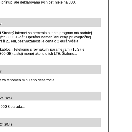
e prístup, ale deklarovaná rýchlosť nieje na 800.
53
Stredný internet sa nemenia a tento program má naďalej
ých 300 GB dát. Operátor nemení ani ceny, pri dvojročnej
yšší 21 eur, bez viazanosti je cena o 2 eurá vyššia.
a kábloch Telekomu s rovnakými parametrami (15/2) je
 GB) a stojí menej ako toto ich LTE. Šialené...
27
o za fenomen minuleho desatrocia.
024 20:47
500GB parada...
024 20:49