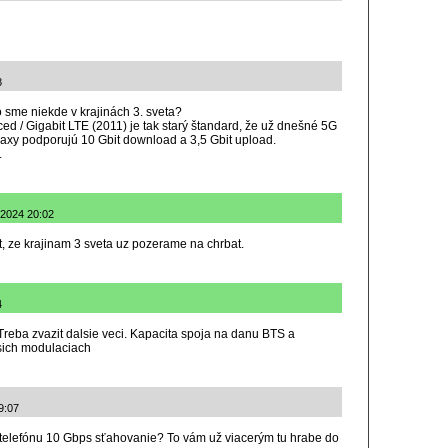
8
o sme niekde v krajinách 3. sveta?
d / Gigabit LTE (2011) je tak starý štandard, že už dnešné 5G
xy podporujú 10 Gbit download a 3,5 Gbit upload.
.
.2024 20:02
 ze krajinam 3 sveta uz pozerame na chrbat.
4
Treba zvazit dalsie veci. Kapacita spoja na danu BTS a
zsich modulaciach
9:07
 telefónu 10 Gbps sťahovanie? To vám už viacerým tu hrabe do