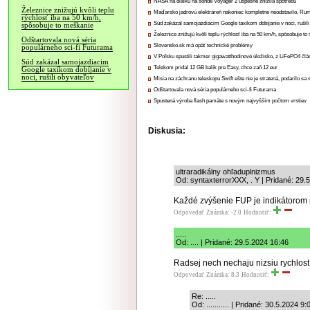
NASA na diaľku na sonde Voyager 2 úspešne znížila spotrebu
Železnice znižujú kvôli teplu
Maďarsko jadrovú elektráreň nakoniec kompletne neodstavilo, Ru
rýchlosť iba na 50 km/h,
Súd zakázal samojazdiacim Google taxíkom dobíjanie v noci, rušili
spôsobuje to meškanie
Železnice znižujú kvôli teplu rýchlosť iba na 50 km/h, spôsobuje t
Odštartovala nová séria
Slovensko.sk má opäť technické problémy
populárneho sci-fi Futurama
V Poľsku spustili takmer gigawatthodinové úložisko, z LiFePO4 čl
Súd zakázal samojazdiacim
Telekom pridal 12 GB balík pre Easy, chce zaň 12 eur
Google taxíkom dobíjanie v
noci, rušili obyvateľov
Misia na záchranu teleskopu Swift ešte nie je stratená, podarilo sa 
Odštartovala nová séria populárneho sci-fi Futurama
Spustená výroba flash pamäte s novým najvyšším počtom vrstiev
Diskusia:
ultraradikálny ohľaduplnizmus
Od: syntaxterrorXXX, . Y | Pridané: 29.
Každé zvýšenie FUP je indikátorom 
Odpovedať
Známka: -2.0
Hodnotiť:
.....
Od: .... | Pridané: 29.5.2024 16:46
Radsej nech nechaju nizsiu rychlost
Odpovedať
Známka: 8.3
Hodnotiť:
Re: .....
Od: ........... | Pridané: 30.5.2024 9: