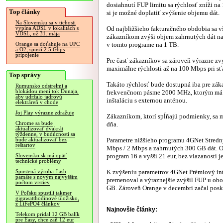
dosiahnutí FUP limitu sa rýchlosť zníži na
Top články
si je možné doplatiť zvýšenie objemu dát.
Na Slovensku sa v tichosti
Od najbližšieho fakturačného obdobia sa 
vypína ADSL v lokalitách s
VDSL, už 31. mája
zákazníkom zvýši objem zahrnutých dát na 
v tomto programe na 1 TB.
Orange sa doťahuje na UPC
a O2, spustí 2.5 Gbps
pripojenie
Pre časť zákazníkov sa zároveň výrazne zv
maximálne rýchlosti až na 100 Mbps pri sť
Top správy
Takáto rýchlosť bude dostupná iba pre záka
Rumunsko odstrelmi a
blokádou mení tok Dunaja,
frekvenčnom pásme 2600 MHz, ktorým má 
aby udržalo jadrovú
inštaláciu s externou anténou.
elektráreň v chode
Joj Play výrazne zdražuje
Zákazníkom, ktorí spĺňajú podmienky, sa m
Chrome sa bude
dňa.
aktualizovať dvakrát
týždenne, v budúcnosti sa
Parametre nižšieho programu 4GNet Stredný
bude aktualizovať bez
reštartov
Mbps / 2 Mbps a zahrnutých 300 GB dát. Ope
program 16 a vyšší 21 eur, bez viazanosti je
Slovensko.sk má opäť
technické problémy
K zvýšeniu parametrov 4GNet Prémiový int
Spustená výroba flash
pamäte s novým najvyšším
premenoval a výraznejšie zvýšil FUP u ob
počtom vrstiev
GB. Zároveň Orange v decembri začal poskyt
V Poľsku spustili takmer
gigawatthodinové úložisko,
z LiFePO4 článkov
Najnovšie články:
Telekom pridal 12 GB balík
pre Easy, chce zaň 12 eur