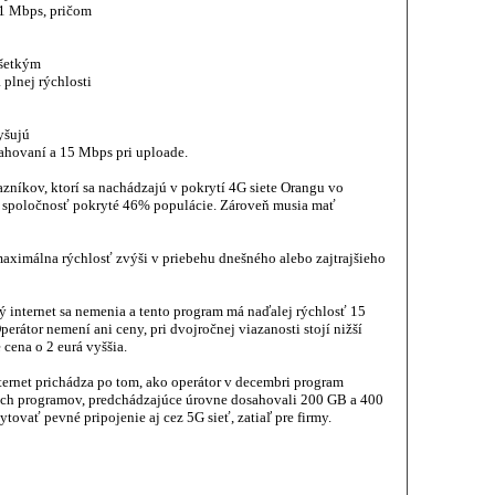
 1 Mbps, pričom
všetkým
plnej rýchlosti
yšujú
ahovaní a 15 Mbps pri uploade.
zníkov, ktorí sa nachádzajú v pokrytí 4G siete Orangu vo
spoločnosť pokryté 46% populácie. Zároveň musia mať
aximálna rýchlosť zvýši v priebehu dnešného alebo zajtrajšieho
 internet sa nemenia a tento program má naďalej rýchlosť 15
rátor nemení ani ceny, pri dvojročnej viazanosti stojí nižší
 cena o 2 eurá vyššia.
ernet prichádza po tom, ako operátor v decembri program
och programov, predchádzajúce úrovne dosahovali 200 GB a 400
ovať pevné pripojenie aj cez 5G sieť, zatiaľ pre firmy.