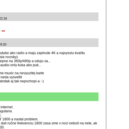
22:18
 8:20
outube ako radio a maju zaplnute 4K a najvyssiu kvalitu
sie rocniky)
repne na 360p/480p a oduju sa...
 audio-only kuka ako puk...
ne music na nevyuzitej karte
 neda vysvetlit
 abstak aj tak nepochopi-a :-)
internet.
ngutana.
K.
ať 1800 a nastal problem.
 dali ručne frekvenciu 1800 zasa sme v noci neboli na nete, ak
00.