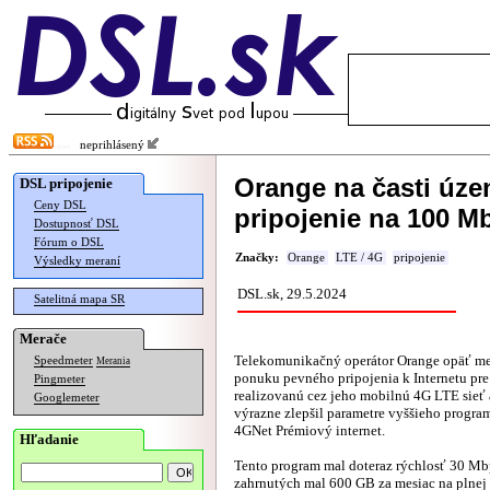
neprihlásený
Orange na časti úze
DSL pripojenie
Ceny DSL
pripojenie na 100 M
Dostupnosť DSL
Fórum o DSL
Značky:
Orange
LTE / 4G
pripojenie
Výsledky meraní
DSL.sk, 29.5.2024
Satelitná mapa SR
Merače
Telekomunikačný operátor Orange opäť me
Speedmeter
Merania
ponuku pevného pripojenia k Internetu pr
Pingmeter
realizovanú cez jeho mobilnú 4G LTE sieť 
Googlemeter
výrazne zlepšil parametre vyššieho progr
4GNet Prémiový internet.
Hľadanie
Tento program mal doteraz rýchlosť 30 Mb
zahrnutých mal 600 GB za mesiac na plnej 