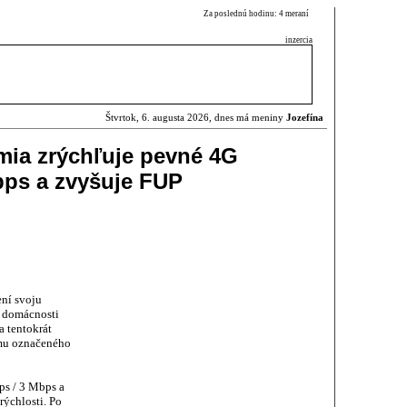
Za poslednú hodinu: 4 meraní
inzercia
Štvrtok, 6. augusta 2026, dnes má meniny
Jozefína
mia zrýchľuje pevné 4G
bps a zvyšuje FUP
ní svoju
e domácnosti
a tentokrát
amu označeného
ps / 3 Mbps a
rýchlosti. Po