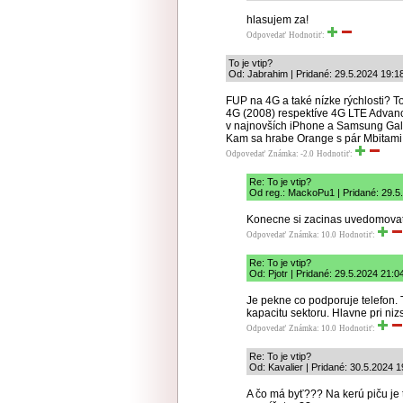
hlasujem za!
Odpovedať
Hodnotiť:
To je vtip?
Od: Jabrahim | Pridané: 29.5.2024 19:1
FUP na 4G a také nízke rýchlosti? T
4G (2008) respektíve 4G LTE Advance
v najnovších iPhone a Samsung Gala
Kam sa hrabe Orange s pár Mbitami
Odpovedať
Známka: -2.0
Hodnotiť:
Re: To je vtip?
Od reg.: MackoPu1 | Pridané: 29.5
Konecne si zacinas uvedomovat,
Odpovedať
Známka: 10.0
Hodnotiť:
Re: To je vtip?
Od: Pjotr | Pridané: 29.5.2024 21:0
Je pekne co podporuje telefon. 
kapacitu sektoru. Hlavne pri ni
Odpovedať
Známka: 10.0
Hodnotiť:
Re: To je vtip?
Od: Kavalier | Pridané: 30.5.2024 1
A čo má byť??? Na kerú piču je