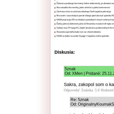
Železnice predávajú dve tretiny lístkov elektronicky, po donútení ce
Alza nasadila dve novinky, jednu užitočnú a jednu kontroverznú
Záchrana misie na záchranu teleskopu Swift úspešne pokračuje
Microsoft v čase drahých pamätí sľubuje optimalizovať spotrebu
NASA pripravuje ISS na inštaláciu posledných nových solárnych p
Ďalšia jadrová elektráreň južne od Slovenska musela kvôli teplu zn
Vydaný nový FFmpeg 9.0, zlepšil akceleráciu profesionálnych form
Slovenská sporiteľňa bude mať cez víkend odstávku
NASA na diaľku na sonde Voyager 2 úspešne znížila spotrebu
Diskusia:
5znak
Od: XMen | Pridané: 25.11
Sakra, zakopol som o ka
Odpovedať
Známka: 5.0
Hodnoti
Re: 5znak
Od: OriginalnyKoumakSK