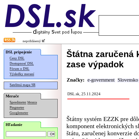
neprihlásený
Štátna zaručená
DSL pripojenie
Ceny DSL
zase výpadok
Dostupnosť DSL
Fórum o DSL
Výsledky meraní
Značky:
e-government
Slovensko
Satelitná mapa SR
DSL.sk, 25.11.2024
Merače
Speedmeter
Merania
Pingmeter
Googlemeter
Štátny systém EZZK pre dôl
Hľadanie
komponent elektronických s
štátu, zaručenej konverzie 