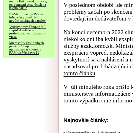
tretiny lístkov elektronicky,
V poslednom období ide mini
po donútení cestujúcich na
takýto nákup
problémy začali po skončení
NASA pripravuje ISS na
dovtedajším dodávateľom v l
inštaláciu posledných
nových solárnych panelov
Vydaný nový FFmpeg 9.0,
zlepšil akceleráciu
Na konci decembra 2022 slu
profesionálnych formátov
videa
niekoľko dní iba kvôli exsp
Microsoft v čase drahých
služby ezzk.iomo.sk. Ministe
pamätí sľubuje
optimalizovať spotrebu
exspiráciu vopred, nedokázal
RAM vo Windows 11
vyskytnutí sa a nahlásení a 
nasadzoval predchádzajúci d
tomto článku
.
V júli minulého roka prišlo
ministerstva informatizácie
tomto výpadku sme informo
Najnovšie články:
V štvrtom reaktore Mochoviec už beží štiepna reakcia