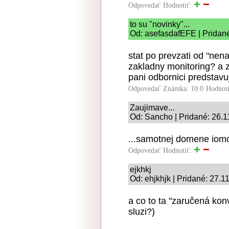
Odpovedať
Hodnotiť:
to su "novinky"...
Od: asefasdafEFE | Pridan
stat po prevzati od "ne
zakladny monitoring? a 
pani odbornici predstavu
Odpovedať
Známka: 10.0
Hodnot
Zaujimave...
Od: Sancho | Pridané: 26.1
...samotnej domene iomo.
Odpovedať
Hodnotiť:
ejkhkj
Od: ehjkhjk | Pridané: 27.1
a co to ta "zaručená ko
sluzi?)