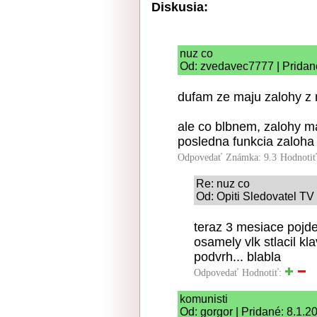
Diskusia:
nuz co
Od: zvedavec7777 | Pridan
dufam ze maju zalohy z 
ale co blbnem, zalohy ma
posledna funkcia zaloha 
Odpovedať
Známka: 9.3
Hodnoti
Re: nuz co
Od: Opiti Sledovatel TV 
teraz 3 mesiace pojde
osamely vlk stlacil k
podvrh... blabla
Odpovedať
Hodnotiť:
komunisti
Od: gorgor | Pridané: 8.1.2