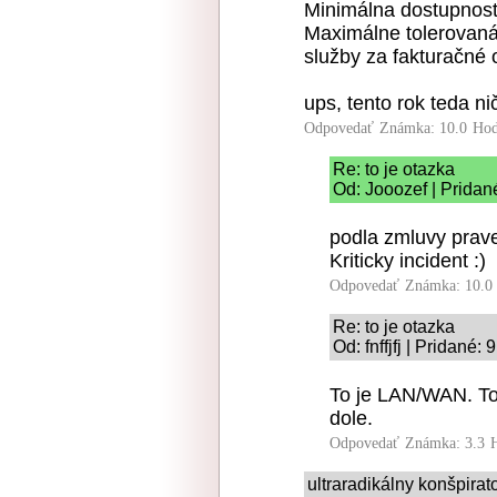
Minimálna dostupnosť
Maximálne tolerovan
služby za fakturačné
ups, tento rok teda ni
Odpovedať
Známka: 10.0
Hod
Re: to je otazka
Od: Jooozef | Pridan
podla zmluvy prave
Kriticky incident :)
Odpovedať
Známka: 10.0
Re: to je otazka
Od: fnffjfj | Pridané:
To je LAN/WAN. To
dole.
Odpovedať
Známka: 3.3
ultraradikálny konšpira