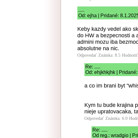
.....
Od: ejha | Pridané: 8.1.202
Keby kazdy vedel ako sku
do HW a bezpecnosti a a
admini mozu iba bezmoc
absolutne na nic.
Odpovedať
Známka: 8.5
Hodnoti
Re: .....
Od: ehjkhkjhk | Pridané
a co im brani byt "wh
Kym tu bude krajina 
nieje upratovacaka, t
Odpovedať
Známka: 6.0
Hodn
Re: .....
Od reg.: wradgio | P