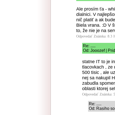
Ale prosím ťa - wh
dialnici. V najlep
nič platiť a ak bu
Biela vrana. :D V 
to, že nie je na s
Odpovedať
Známka: 8.3
Re: .....
Od: Jooozef | Pri
statne IT to je 
tlacovkach , ze 
500 tisic , ale u
nej sa nakupil 
zabudla spomenu
oblasti ktorej s
Odpovedať
Známka: 5
Re: .....
Od: Rasiho sol