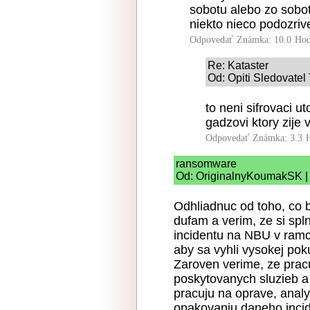
sobotu alebo zo sobot
niekto nieco podozriv
Odpovedať
Známka: 10.0
Hod
Re: Kataster
Od: Opiti Sledovatel
to neni sifrovaci 
gadzovi ktory zije 
Odpovedať
Známka: 3.3
ransomware
Od: OriginalnyKoumakSK | 
Odhliadnuc od toho, co b
dufam a verim, ze si spln
incidentu na NBU v ramc
aby sa vyhli vysokej poku
Zaroven verime, ze prac
poskytovanych sluzieb a
pracuju na oprave, analy
opakovaniu daneho incid