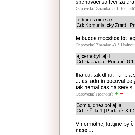
spehovaci softver za dra
Odpovedať
Známka: 3.3
Hodnoti
te budos mocsok
Od: Komunisticky Zmrd | Pr
te budos mocskos tót le
Odpovedať
Známka: -3.3
Hodnoti
aj cernobyl tajili
Od: 6aaaaaa | Pridané: 8.1
tha co, tak dlho, hanbia
... asi admin pocuval c
tak nemal cas na servis
Odpovedať
Hodnotiť:
Som tu dnes bol aj ja
Od: Pištike1 | Pridané: 8.1
V normálnej krajine by č
našej...