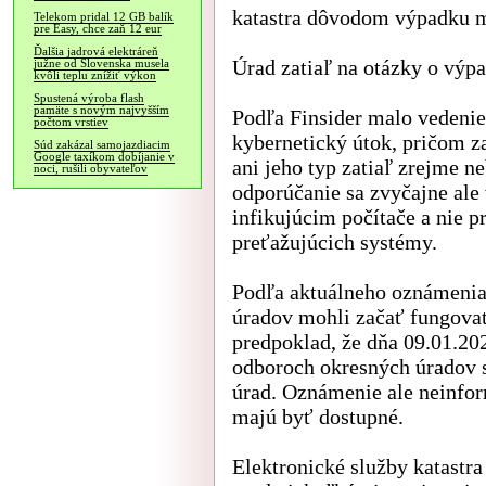
katastra dôvodom výpadku má
Telekom pridal 12 GB balík
pre Easy, chce zaň 12 eur
Ďalšia jadrová elektráreň
Úrad zatiaľ na otázky o výp
južne od Slovenska musela
kvôli teplu znížiť výkon
Spustená výroba flash
pamäte s novým najvyšším
Podľa Finsider malo vedeni
počtom vrstiev
kybernetický útok, pričom z
Súd zakázal samojazdiacim
Google taxíkom dobíjanie v
ani jeho typ zatiaľ zrejme ne
noci, rušili obyvateľov
odporúčanie sa zvyčajne ale
infikujúcim počítače a nie 
preťažujúcich systémy.
Podľa aktuálneho oznámenia
úradov mohli začať fungova
predpoklad, že dňa 09.01.20
odboroch okresných úradov
úrad. Oznámenie ale neinfor
majú byť dostupné.
Elektronické služby katastr