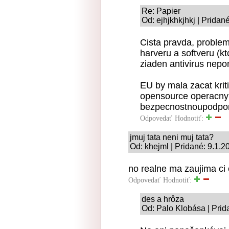
Re: Papier
Od: ejhjkhkjhkj | Pridan
Cista pravda, proble
harveru a softveru (kt
ziaden antivirus nepo
EU by mala zacat krit
opensource operacny 
bezpecnostnoupodporo
Odpovedať
Hodnotiť:
jmuj tata neni muj tata?
Od: khejml | Pridané: 9.1.2
no realne ma zaujima ci 
Odpovedať
Hodnotiť:
des a hrôza
Od: Palo Klobása | Prid