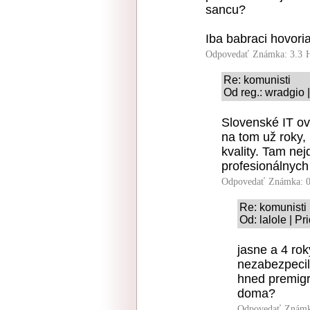
sancu?
Iba babraci hovoria
Odpovedať
Známka: 3.3
Re: komunisti
Od reg.: wradgio 
Slovenské IT ov
na tom už roky, 
kvality. Tam nej
profesionálnych
Odpovedať
Známka: 0
Re: komunisti
Od: lalole | P
jasne a 4 rok
nezabezpecili
hned premigr
doma?
Odpovedať
Známk