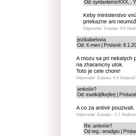
Od: syntaxterrorXXX, . Y
Keby ministerstvo vnú
priekazne ani neumožň
Odpovedať
Známka: 0.0
Hodn
jezibabelovia
Od: X-men | Pridané: 8.1.2
A mozu sa pri nekalych p
na zharanicny utok.
Toto je cele chore!
Odpovedať
Známka: 0.0
Hodnoti
antiviiiir?
Od: esetkdjfkejferj | Pridan
A co za antivir pouzivali
Odpovedať
Známka: -2.5
Hodnoti
Re: antiviiiir?
Od reg.: wradgio | Prida