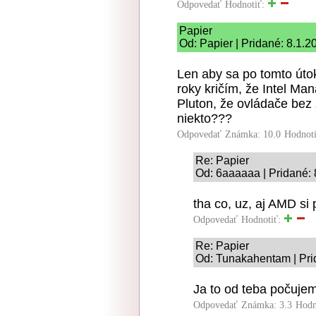
Odpovedať
Hodnotiť:
Papier
Od: Papier | Pridané: 8.1.2
Len aby sa po tomto útok
roky kričím, že Intel 
Pluton, že ovládače bez
niekto???
Odpovedať
Známka: 10.0
Hodnot
Re: Papier
Od: 6aaaaaa | Pridané: 
tha co, uz, aj AMD si
Odpovedať
Hodnotiť:
Re: Papier
Od: Tunakahentam | Pri
Ja to od teba počujem
Odpovedať
Známka: 3.3
Hodn