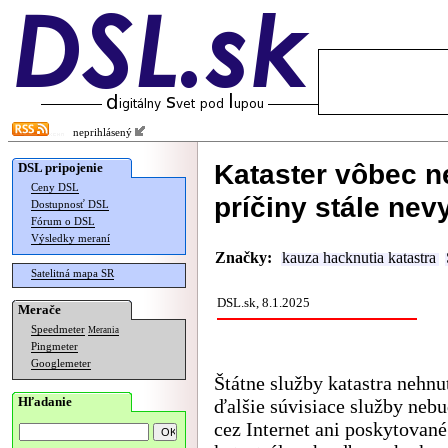
neprihlásený
Kataster vôbec n
DSL pripojenie
Ceny DSL
príčiny stále nevy
Dostupnosť DSL
Fórum o DSL
Výsledky meraní
Značky:
kauza hacknutia katastra
Satelitná mapa SR
DSL.sk, 8.1.2025
Merače
Speedmeter
Merania
Pingmeter
Googlemeter
Štátne služby katastra nehnu
Hľadanie
ďalšie súvisiace služby neb
cez Internet ani poskytované