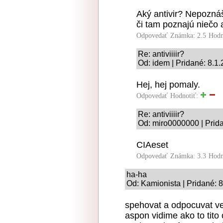
Aký antivir? Nepoznáš
či tam poznajú niečo 
Odpovedať
Známka: 2.5
Hodn
Re: antiviiiir?
Od: idem | Pridané: 8.1
Hej, hej pomaly.
Odpovedať
Hodnotiť:
Re: antiviiiir?
Od: miro0000000 | Prida
CIAeset
Odpovedať
Známka: 3.3
Hodn
ha-ha
Od: Kamionista | Pridané: 
spehovat a odpocuvat ved
aspon vidime ako to tito 