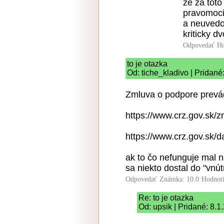
ze za toto
pravomoci
a neuvedo
kriticky dv
Odpovedať
Ho
to je otazka
Od: tiche_kladivo | Pridané
Zmluva o podpore prevá
https://www.crz.gov.sk/
https://www.crz.gov.sk/d
ak to čo nefunguje mal n
sa niekto dostal do "vnút
Odpovedať
Známka: 10.0
Hodnot
Re: to je otazka
Od: upsik | Pridané: 8.1