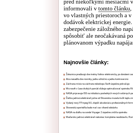
pred niekoľkými mesiacmi v
informovali v
tomto článku
,
vo vlastných priestoroch a v
dodávok elektrickej energie.
zabezpečenie záložného nap
spôsobiť ale neočakávaná po
plánovanom výpadku napája
Najnovšie články:
Železnice predávajú dve tretiny lístkov elektronicky, po donútení ce
Alza nasadila dve novinky, jednu užitočnú a jednu kontroverznú
Záchrana misie na záchranu teleskopu Swift úspešne pokračuje
Microsoft v čase drahých pamätí sľubuje optimalizovať spotrebu
NASA pripravuje ISS na inštaláciu posledných nových solárnych p
Ďalšia jadrová elektráreň južne od Slovenska musela kvôli teplu zn
Vydaný nový FFmpeg 9.0, zlepšil akceleráciu profesionálnych form
Slovenská sporiteľňa bude mať cez víkend odstávku
NASA na diaľku na sonde Voyager 2 úspešne znížila spotrebu
Maďarsko jadrovú elektráreň nakoniec kompletne neodstavilo, Ru