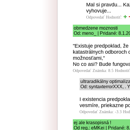
Mal si pravdu... 
vyhovuje...
Odpovedať
Hodnotiť:
obmedzene moznosti
Od: meno_ | Pridané: 8.1.2
"Existuje predpoklad, ž
katastrálnych odboroch
možnosťami,"
No co asi? Bude fungova
Odpovedať
Známka: 8.5
Hodnoti
ultraradikálny optimaliz
Od: syntaxterrorXXX, . Y
I existencia predpok
vesmíre, priekazne p
Odpovedať
Známka: -3.3
Hod
ej ale krasopisná !
Od reg.: eMKei | Pridané: 8