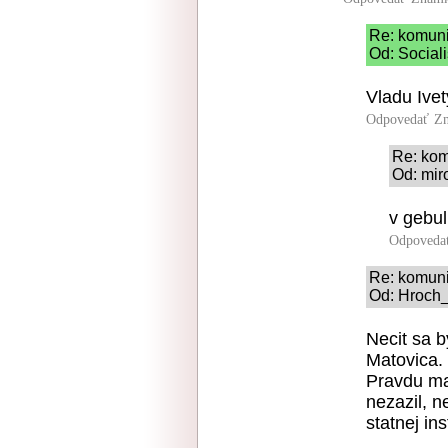
Re: komuni
Od: Sociali
Vladu Ivet
Odpovedať
Zn
Re: kom
Od: mir
v gebul
Odpoveda
Re: komuni
Od: Hroch_
Necit sa b
Matovica.
Pravdu ma
nezazil, n
statnej inst