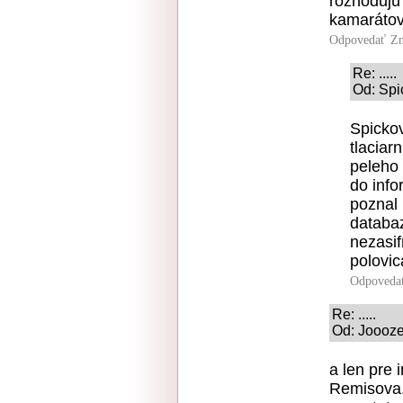
rozhodujú 
kamarátov 
Odpovedať
Zn
Re: .....
Od: Spi
Spicko
tlaciar
peleho 
do info
poznal 
databaz
nezasif
polovi
Odpoveda
Re: .....
Od: Joooze
a len pre 
Remisova. 