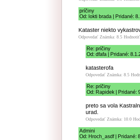
príčiny
Od: lokti brada | Pridané: 
Kataster niekto vykastrov
Odpovedať
Známka: 8.5
Hodnoti
Re: príčiny
Od: dfafa | Pridané: 8.1
katasterofa
Odpovedať
Známka: 8.5
Hodn
Re: príčiny
Od: Rapidek | Pridané: 
preto sa vola Kastraln
urad.
Odpovedať
Známka: 10.0
Hod
Admini
Od: Hroch_asdf | Pridané: 