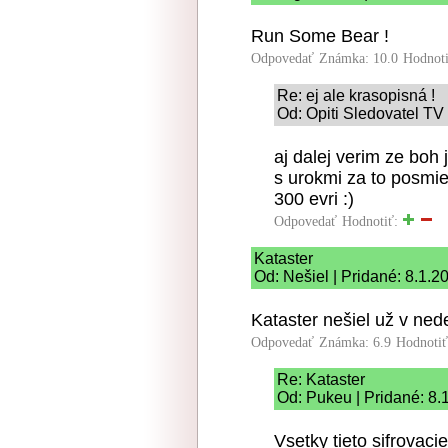
Run Some Bear !
Odpovedať
Známka: 10.0
Hodnot
Re: ej ale krasopisná !
Od: Opiti Sledovatel TV 
aj dalej verim ze boh 
s urokmi za to posm
300 evri :)
Odpovedať
Hodnotiť:
Kataster
Od: Nešiel | Pridané: 8.1.2
Kataster nešiel už v nede
Odpovedať
Známka: 6.9
Hodnoti
Re: Kataster
Od: Pukeu | Pridané: 8.
Vsetky tieto sifrovaci