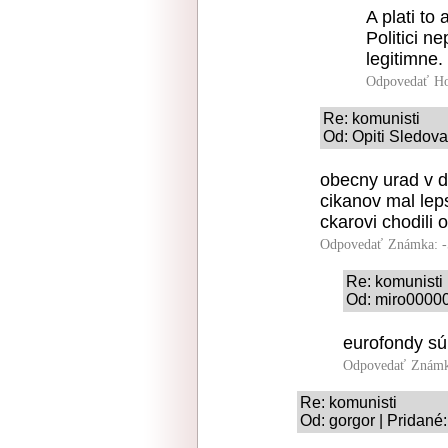
A plati to 
Politici ne
legitimne.
Odpovedať
Ho
Re: komunisti
Od: Opiti Sledova
obecny urad v d
cikanov mal lep
ckarovi chodili
Odpovedať
Známka: -
Re: komunisti
Od: miro00000
eurofondy sú
Odpovedať
Známk
Re: komunisti
Od: gorgor | Pridané