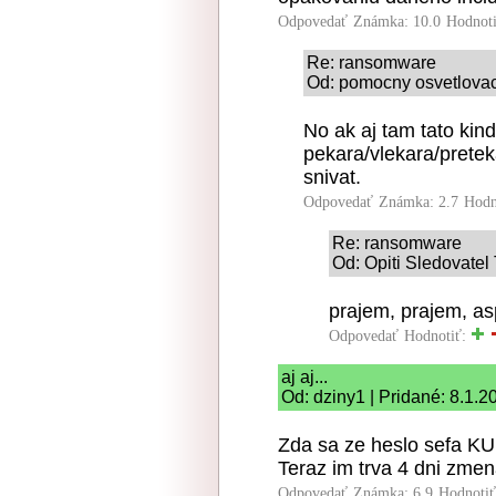
Odpovedať
Známka: 10.0
Hodnot
Re: ransomware
Od: pomocny osvetlovac 
No ak aj tam tato kin
pekara/vlekara/pretek
snivat.
Odpovedať
Známka: 2.7
Hodn
Re: ransomware
Od: Opiti Sledovatel
prajem, prajem, asp
Odpovedať
Hodnotiť:
aj aj...
Od: dziny1 | Pridané: 8.1.2
Zda sa ze heslo sefa KU
Teraz im trva 4 dni zme
Odpovedať
Známka: 6.9
Hodnoti