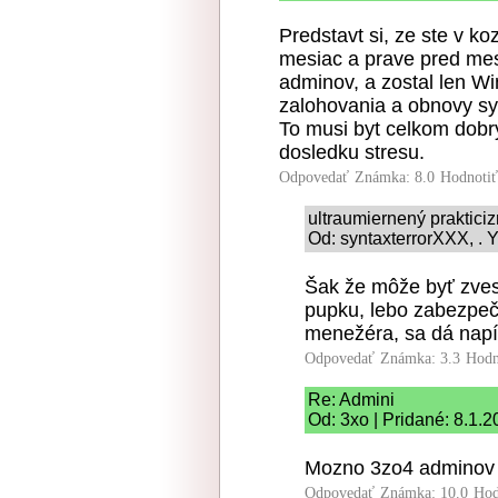
Predstavt si, ze ste v ko
mesiac a prave pred mes
adminov, a zostal len W
zalohovania a obnovy sy
To musi byt celkom dobry 
dosledku stresu.
Odpovedať
Známka: 8.0
Hodnoti
ultraumiernený praktici
Od: syntaxterrorXXX, . Y
Šak že môže byť zves
pupku, lebo zabezpeč
menežéra, sa dá napís
Odpovedať
Známka: 3.3
Hodn
Re: Admini
Od: 3xo | Pridané: 8.1.
Mozno 3zo4 adminov b
Odpovedať
Známka: 10.0
Hod