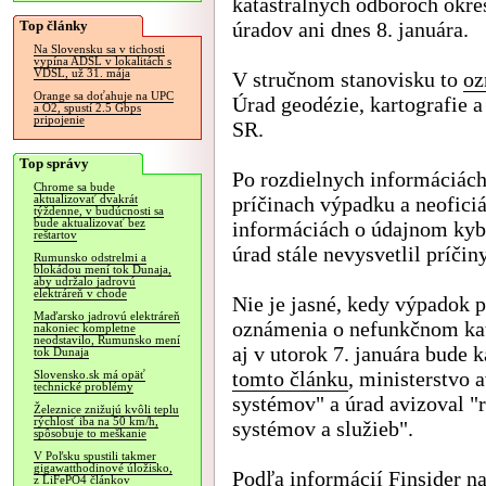
katastrálnych odboroch okr
Top články
úradov ani dnes 8. januára.
Na Slovensku sa v tichosti
vypína ADSL v lokalitách s
VDSL, už 31. mája
V stručnom stanovisku to
oz
Orange sa doťahuje na UPC
Úrad geodézie, kartografie a
a O2, spustí 2.5 Gbps
pripojenie
SR.
Top správy
Po rozdielnych informáciách
Chrome sa bude
príčinach výpadku a neofici
aktualizovať dvakrát
týždenne, v budúcnosti sa
bude aktualizovať bez
informáciách o údajnom kyb
reštartov
úrad stále nevysvetlil príčin
Rumunsko odstrelmi a
blokádou mení tok Dunaja,
aby udržalo jadrovú
elektráreň v chode
Nie je jasné, kedy výpadok p
Maďarsko jadrovú elektráreň
oznámenia o nefunkčnom kata
nakoniec kompletne
neodstavilo, Rumunsko mení
aj v utorok 7. januára bude 
tok Dunaja
tomto článku
, ministerstvo
Slovensko.sk má opäť
technické problémy
systémov" a úrad avizoval "
Železnice znižujú kvôli teplu
rýchlosť iba na 50 km/h,
systémov a služieb".
spôsobuje to meškanie
V Poľsku spustili takmer
gigawatthodinové úložisko,
Podľa informácií Finsider n
z LiFePO4 článkov