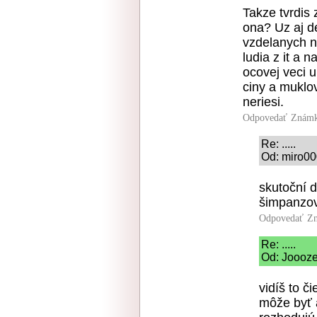
Takze tvrdis 
ona? Uz aj d
vzdelanych n
ludia z it a 
ocovej veci u
ciny a muklov
neriesi.
Odpovedať
Známk
Re: .....
Od: miro00
skutoční d
šimpanzov
Odpovedať
Zn
Re: .....
Od: Jooozef
vidíš to či
môže byť a