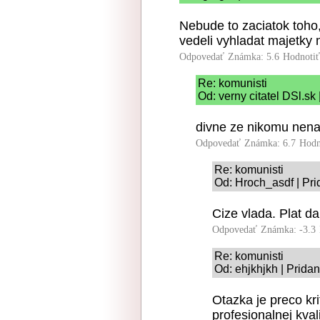
Nebude to zaciatok toho,
vedeli vyhladat majetky 
Odpovedať
Známka: 5.6
Hodnoti
Re: komunisti
Od: verny citatel DSl.sk
divne ze nikomu nena
Odpovedať
Známka: 6.7
Hodn
Re: komunisti
Od: Hroch_asdf | Pri
Cize vlada. Plat d
Odpovedať
Známka: -3.3
Re: komunisti
Od: ehjkhjkh | Prida
Otazka je preco krit
profesionalnej kva