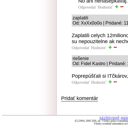
No ani nenašepkávaj.
Odpovedať
Hodnotiť:
zaplatili
Od: XxXx0o0o | Pridané: 1
Zaplatili celych 12milio
su nepouzitelne ak nechc
Odpovedať
Hodnotiť:
riešenie
Od: Fidel Kastro | Pridané:
Poprepúšťali si ITčkárov,
Odpovedať
Hodnotiť:
Pridať komentár
NÁVŠTEVNOSŤ
|
INZE
(C) 2004, 2005 DSL.sk | Všetky práva vyhradené
Všetky uvedené informácie sú b