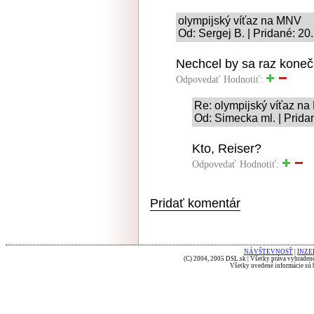
olympijský víťaz na MNV
Od: Sergej B. | Pridané: 20
Nechcel by sa raz koneč
Odpovedať
Hodnotiť:
Re: olympijský víťaz n
Od: Simecka ml. | Prida
Kto, Reiser?
Odpovedať
Hodnotiť:
Pridať komentár
NÁVŠTEVNOSŤ
|
INZE
(C) 2004, 2005 DSL.sk | Všetky práva vyhradené
Všetky uvedené informácie sú b