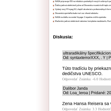
NASA pripravuje ISS na inštaláciu posledných nových solárnych p
Ďalšia jadrová elektráreň južne od Slovenska musela kvôli teplu zn
Vydaný nový FFmpeg 9.0, zlepšil akceleráciu profesionálnych form
Slovenská sporiteľňa bude mať cez víkend odstávku
NASA na diaľku na sonde Voyager 2 úspešne znížila spotrebu
Maďarsko jadrovú elektráreň nakoniec kompletne neodstavilo, Ru
Diskusia:
ultraradikálny špecifikácio
Od: syntaxterrorXXX, . Y | 
Túto tradíciu by priekaz
dedičstva UNESCO.
Odpovedať
Známka: -6.0
Hodnoti
Dalibor Janda
Od: Loa_leroa | Pridané: 2
Zena Hansa Reisera sa 
Odpovedať
Známka: 3.3
Hodnoti