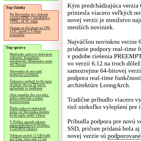
Kým predchádzajúca verzia 
Top články
priniesla viacero veľkých no
Na Slovensku sa v tichosti
vypína ADSL v lokalitách s
novej verzii je množstvo na
VDSL, už 31. mája
menších noviniek.
Orange sa doťahuje na UPC
a O2, spustí 2.5 Gbps
pripojenie
Najväčšou novinkou verzie 6
Top správy
pridanie podpory real-time 
Maďarsko jadrovú elektráreň
v podobe riešenia PREEMPT_
nakoniec kompletne
neodstavilo, Rumunsko mení
vo verzii 6.12 na troch dôlež
tok Dunaja
samozrejme 64-bitovej verz
Slovensko.sk má opäť
technické problémy
podpora real-time funkčnosti
Železnice znižujú kvôli teplu
architektúre LoongArch.
rýchlosť iba na 50 km/h,
spôsobuje to meškanie
Alza nasadila dve novinky,
Tradične pribudlo viacero v
jednu užitočnú a jednu
kontroverznú
tiež niekoľko vylepšení pre 
Ďalšia jadrová elektráreň
južne od Slovenska musela
kvôli teplu znížiť výkon
Pribudla podpora pre novú 
V Poľsku spustili takmer
gigawatthodinové úložisko,
SSD, pričom pridaná bola 
z LiFePO4 článkov
novej verzie sú
podporované
Telekom pridal 12 GB balík
pre Easy, chce zaň 12 eur