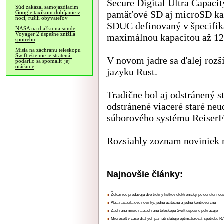
Secure Digital Ultra Capac
Súd zakázal samojazdiacim
pamäťové SD aj microSD kar
Google taxíkom dobíjanie v
noci, rušili obyvateľov
SDUC definovaný v špecifiká
NASA na diaľku na sonde
Voyager 2 úspešne znížila
maximálnou kapacitou až 12
spotrebu
Misia na záchranu teleskopu
Swift ešte nie je stratená,
V novom jadre sa ďalej rozš
podarilo sa spomaliť jej
otáčanie
jazyku Rust.
Tradične bol aj odstránený st
odstránené viaceré staré neu
súborového systému ReiserF
Rozsiahly zoznam noviniek n
Najnovšie články:
Železnice predávajú dve tretiny lístkov elektronicky, po donútení ce
Alza nasadila dve novinky, jednu užitočnú a jednu kontroverznú
Záchrana misie na záchranu teleskopu Swift úspešne pokračuje
Microsoft v čase drahých pamätí sľubuje optimalizovať spotrebu