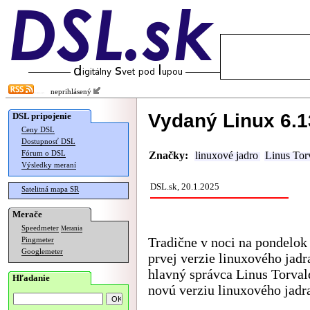
neprihlásený
Vydaný Linux 6.1
DSL pripojenie
Ceny DSL
Dostupnosť DSL
Fórum o DSL
Značky:
linuxové jadro
Linus Tor
Výsledky meraní
DSL.sk, 20.1.2025
Satelitná mapa SR
Merače
Speedmeter
Merania
Tradične v noci na pondelok
Pingmeter
Googlemeter
prvej verzie linuxového jadr
hlavný správca Linus Torva
Hľadanie
novú verziu linuxového jadra