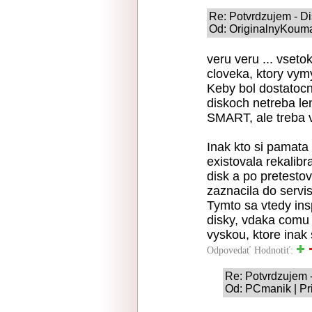
Re: Potvrdzujem - D
Od: OriginalnyKouma
veru veru ... vseto
cloveka, ktory vym
Keby bol dostatoc
diskoch netreba le
SMART, ale treba v
Inak kto si pamat
existovala rekalibr
disk a po pretesto
zaznacila do servis
Tymto sa vtedy insp
disky, vdaka comu s
vyskou, ktore inak 
Odpovedať
Hodnotiť:
Re: Potvrdzujem 
Od: PCmanik | Pr