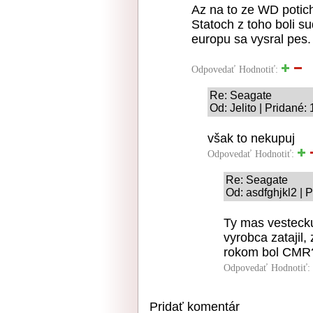
Az na to ze WD poti
Statoch z toho boli 
europu sa vysral pes.
Odpovedať
Hodnotiť:
Re: Seagate
Od: Jelito | Pridané:
však to nekupuj
Odpovedať
Hodnotiť:
Re: Seagate
Od: asdfghjkl2 | 
Ty mas vestecku
vyrobca zatajil,
rokom bol CMR
Odpovedať
Hodnotiť:
Pridať komentár