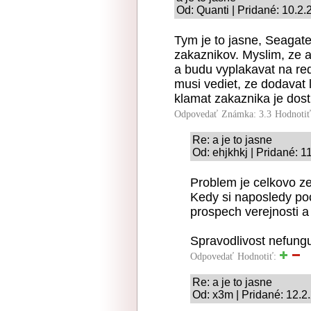
Od: Quanti | Pridané: 10.2
Tym je to jasne, Seagate
zakaznikov. Myslim, ze 
a budu vyplakavat na re
musi vediet, ze dodavat 
klamat zakaznika je dost
Odpovedať
Známka: 3.3
Hodnoti
Re: a je to jasne
Od: ehjkhkj | Pridané: 1
Problem je celkovo ze
Kedy si naposledy poc
prospech verejnosti a
Spravodlivost nefungu
Odpovedať
Hodnotiť:
Re: a je to jasne
Od: x3m | Pridané: 12.2