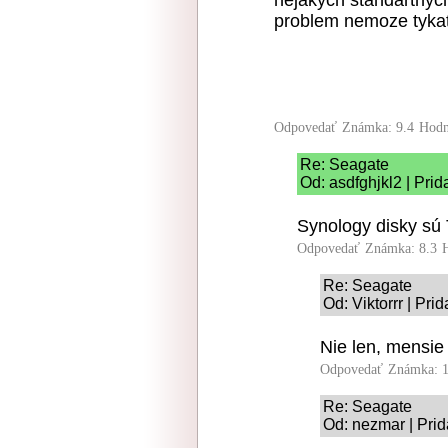
nejakych standartnych
problem nemoze tyka
Odpovedať
Známka: 9.4
Hodn
Re: Seagate
Od: asdfghjkl2 | Pri
Synology disky sú 
Odpovedať
Známka: 8.3
Re: Seagate
Od: Viktorrr | Pri
Nie len, mensie 
Odpovedať
Známka: 1
Re: Seagate
Od: nezmar | Prid