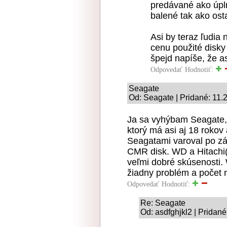
predávané ako úpln
balené tak ako ost
Asi by teraz ľudia 
cenu použité disky 
špejd napíše, že as
Odpovedať
Hodnotiť:
Seagate
Od: Seagate | Pridané: 11.
Ja sa vyhýbam Seagate,
ktorý má asi aj 18 roko
Seagatami varoval po zá
CMR disk. WD a Hitachi(
veľmi dobré skúsenosti.
žiadny problém a počet
Odpovedať
Hodnotiť:
Re: Seagate
Od: asdfghjkl2 | Pridané