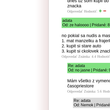
dnes uz som kupil do 
znacka
Odpovedať
Hodnotiť:
adata
Od: ze haloooo | Pridané: 
no pokial sa nudis a mas
1. mat manzelku a frajer
2. kupit si stare auto
3. kupit si ckolovek zn
Odpovedať
Známka: 4.4
Hodnoti
Re: adata
Od: no jasne | Pridané:
Mám všetko z vymenov
časopriestore
Odpovedať
Známka: 5.6
Hodn
Re: adata
Od: Nemok | Pridané