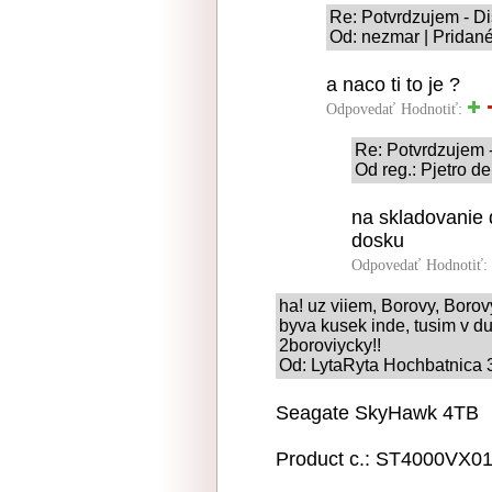
Re: Potvrdzujem - D
Od: nezmar | Pridané
a naco ti to je ?
Odpovedať
Hodnotiť:
Re: Potvrdzujem 
Od reg.: Pjetro d
na skladovanie 
dosku
Odpovedať
Hodnotiť:
ha! uz viiem, Borovy, Borovyc
byva kusek inde, tusim v d
2boroviycky!!
Od: LytaRyta Hochbatnica 3
Seagate SkyHawk 4TB
Product c.: ST4000VX0