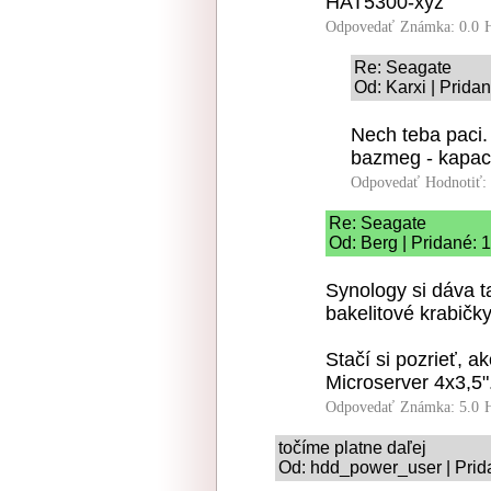
HAT5300-xyz
Odpovedať
Známka: 0.0
Re: Seagate
Od: Karxi | Prida
Nech teba paci. 
bazmeg - kapaci
Odpovedať
Hodnotiť:
Re: Seagate
Od: Berg | Pridané: 
Synology si dáva t
bakelitové krabičky
Stačí si pozrieť, 
Microserver 4x3,5"
Odpovedať
Známka: 5.0
točíme platne daľej
Od: hdd_power_user | Prid