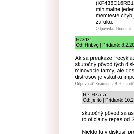
(KF436C16RB1K2
minimalne jeden
memteste chyb 
zaruku.
Odpovedať
Hodnotiť:
Hzzdzc
Od: Hnbvg | Pridané: 8.2.2
Ak sa preukaze “recyklá
skutočný pôvod tých dis
minovacie farmy, ale dos
distrosov je vskutku imp
Odpovedať
Známka: 7.9
Hodnoti
Re: Hzzdzc
Od: jelito | Pridané: 10
skutočný pôvod sa as
to oficialny repas od 
Niekto tu v diskusii 