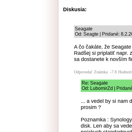
Diskusia:
Seagate
Od: Seagte | Pridané: 8.2.
A čo čakáte, že Seagate
Radšej si priplatiť napr.
sa dostanete k novším fi
Odpovedať
Známka: -7.8
Hodnoti
Re: Seagate
Od: LubomirZd | Pridané
... a vedel by si nam
prosim ?
Poznamka : Synology n
disk. Len aby sa vede