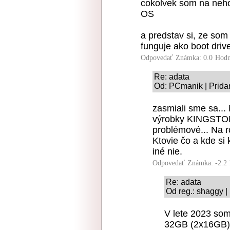
cokolvek som na neho 
OS
a predstav si, ze so
funguje ako boot driv
Odpovedať
Známka: 0.0
Hodn
Re: adata
Od: PCmanik | Prida
zasmiali sme sa...
výrobky KINGSTON 
problémové... Na r
Ktovie čo a kde si
iné nie.
Odpovedať
Známka: -2.2
Re: adata
Od reg.: shaggy |
V lete 2023 som
32GB (2x16GB