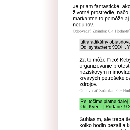
Je priam fantastické, ak
životné prostredie, načo
markantne to pomôže aj 
neduhov.
Odpovedať
Známka: 0.4
Hodnoti
ultraradikálny objasňo
Od: syntaxterrorXXX, . Y
Za to môže Fico! Keb
organizovanie protest
neziskovým mimovlád
krvavých petrošekelo
zdrojov.
Odpovedať
Známka: -0.9
Hod
Re: točíme platne daľej
Od: Kveri_ | Pridané: 9
Suhlasim, ale treba ti
kolko hodin bezali a 