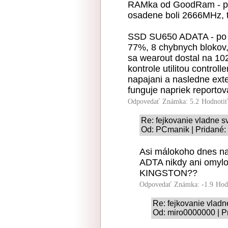
RAMka od GoodRam - pr
osadene boli 2666MHz, t
SSD SU650 ADATA - po 
77%, 8 chybnych blokov,
sa wearout dostal na 1
kontrole utilitou control
napajani a nasledne exte
funguje napriek reporto
Odpovedať
Známka: 5.2
Hodnoti
Re: fejkovanie vladne s
Od: PCmanik | Pridané:
Asi málokoho dnes na
ADTA nikdy ani omy
KINGSTON??
Odpovedať
Známka: -1.9
Hod
Re: fejkovanie vladn
Od: miro0000000 | P