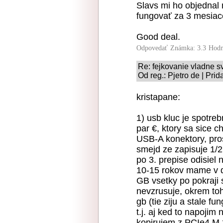
Slavs mi ho objednal 
fungovať za 3 mesiac
Good deal.
Odpovedať
Známka: 3.3
Hodn
Re: fejkovanie vladne s
Od reg.: Pjetro de | Pri
kristapane:
1) usb kluc je spotre
par €, ktory sa sice 
USB-A konektory, pros
smejd ze zapisuje 1/2 
po 3. prepise odisiel 
10-15 rokov mame v d
GB vsetky po pokraji s
nevzrusuje, okrem to
gb (tie ziju a stale f
t.j. aj ked to napoji
kopirujem z PCIe4 M.2