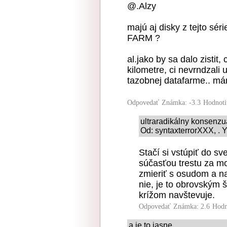
@.Alzy
majú aj disky z tejto sér
FARM ?
al.jako by sa dalo zistit
kilometre, ci nevrndzali 
tazobnej datafarme.. mám
Odpovedať
Známka: -3.3
Hodnoti
ultraradikálny konsenz
Od: syntaxterrorXXX, . Y
Stačí si vstúpiť do sv
súčasťou trestu za mo
zmieriť s osudom a na
nie, je to obrovským 
krížom navštevuje.
Odpovedať
Známka: 2.6
Hodn
a je to jasne