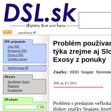
neprihlásený
Problém používa
DSL pripojenie
Ceny DSL
týka zrejme aj Sl
Dostupnosť DSL
Fórum o DSL
Exosy z ponuky
Výsledky meraní
Satelitná mapa SR
Značky:
HDD
Seagate
Slovensk
Merače
Speedmeter
Merania
DSL.sk, 8.2.2025
Pingmeter
Googlemeter
Hľadanie
Problém s predajom veľkoka
diskov značky Seagate, ktor