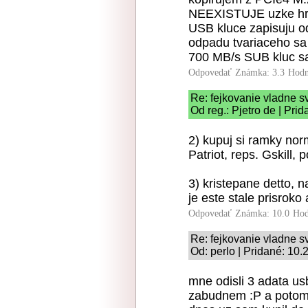
NEEXISTUJE uzke hrdl
USB kluce zapisuju o
odpadu tvariaceho sa
700 MB/s SUB kluc sa m
Odpovedať
Známka: 3.3
Hodn
Re: fejkovanie vladne s
Od reg.: Pjetro de | Pri
2) kupuj si ramky nor
Patriot, reps. Gskill,
3) kristepane detto,
je este stale prisroko
Odpovedať
Známka: 10.0
Hod
Re: fejkovanie vladne s
Od: perlo | Pridané: 10.
mne odisli 3 adata usb
zabudnem :P a potom 