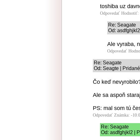
toshiba uz davn
Odpovedať
Hodnotiť:
Re: Seagate
Od: asdfghjkl2
Ale vyraba, na
Odpovedať
Hodno
Re: Seagate
Od: Seagte | Pridané
Čo keď nevyrobilo?
Ale sa aspoň staraj
PS: mal som tú če
Odpovedať
Známka: -10.
Re: Seagate
Od: asdfghjkl2 | 