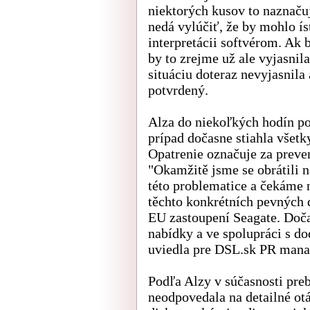
niektorých kusov to naznačuj
nedá vylúčiť, že by mohlo í
interpretácii softvérom. Ak 
by to zrejme už ale vyjasnil
situáciu doteraz nevyjasnila 
potvrdený.
Alza do niekoľkých hodín p
prípad dočasne stiahla všetk
Opatrenie označuje za preven
"Okamžitě jsme se obrátili n
této problematice a čekáme 
těchto konkrétních pevných 
EU zastoupení Seagate. Doča
nabídky a ve spolupráci s do
uviedla pre DSL.sk PR mana
Podľa Alzy v súčasnosti preb
neodpovedala na detailné otá