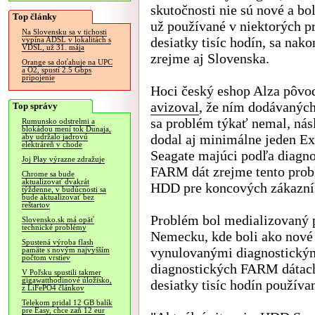
skutočnosti nie sú nové a bo
Top články
už používané v niektorých p
Na Slovensku sa v tichosti
desiatky tisíc hodín, sa nako
vypína ADSL v lokalitách s
VDSL, už 31. mája
zrejme aj Slovenska.
Orange sa doťahuje na UPC
a O2, spustí 2.5 Gbps
pripojenie
Hoci český eshop Alza pôvo
avizoval
, že ním dodávaných
Top správy
sa problém týkať nemal, nás
Rumunsko odstrelmi a
blokádou mení tok Dunaja,
dodal aj minimálne jeden Ex
aby udržalo jadrovú
elektráreň v chode
Seagate majúci podľa diagn
Joj Play výrazne zdražuje
FARM dát zrejme tento prob
Chrome sa bude
aktualizovať dvakrát
HDD pre koncových zákazní
týždenne, v budúcnosti sa
bude aktualizovať bez
reštartov
Problém bol medializovaný p
Slovensko.sk má opäť
technické problémy
Nemecku, kde boli ako nové 
Spustená výroba flash
vynulovanými diagnostickým
pamäte s novým najvyšším
počtom vrstiev
diagnostických FARM dátach
V Poľsku spustili takmer
gigawatthodinové úložisko,
desiatky tisíc hodín používan
z LiFePO4 článkov
Telekom pridal 12 GB balík
pre Easy, chce zaň 12 eur