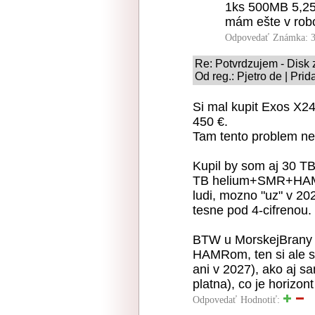
1ks 500MB 5,25
mám ešte v robo
Odpovedať
Známka: 3
Re: Potvrdzujem - Disk
Od reg.: Pjetro de | Pri
Si mal kupit Exos X24
450 €.
Tam tento problem nee
Kupil by som aj 30 
TB helium+SMR+HAMR),
ludi, mozno "uz" v 2
tesne pod 4-cifrenou.
BTW u MorskejBrany s
HAMRom, ten si ale s
ani v 2027), ako aj s
platna), co je horizon
Odpovedať
Hodnotiť: