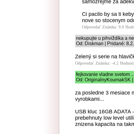
samozrejme za adekv
Ci pacilo by sa ti keb
nove so stocenym odo
Odpovedať
Známka: 9.0
Hodn
nekupujte u pihviždíka a ne
Od: Diskman | Pridané: 8.2
Zelený si serie na hlavič
Odpovedať
Známka: -4.2
Hodnoti
fejkovanie vladne svetom ..
Od: OriginalnyKoumakSK | 
za posledne 3 mesiace 
vyrobkami...
USB kluc 16GB ADATA - 
prebehnuty low level util
znizena kapacita na takm