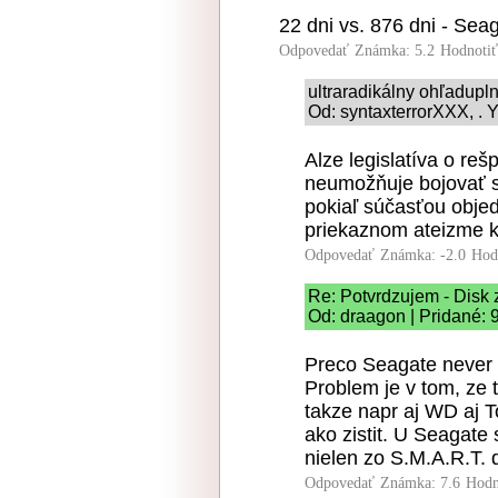
22 dni vs. 876 dni - Sea
Odpovedať
Známka: 5.2
Hodnoti
ultraradikálny ohľadupl
Od: syntaxterrorXXX, . Y
Alze legislatíva o re
neumožňuje bojovať s
pokiaľ súčasťou objed
priekaznom ateizme k
Odpovedať
Známka: -2.0
Hod
Re: Potvrdzujem - Disk
Od: draagon | Pridané: 
Preco Seagate never
Problem je v tom, ze 
takze napr aj WD aj T
ako zistit. U Seagate 
nielen zo S.M.A.R.T. 
Odpovedať
Známka: 7.6
Hodn