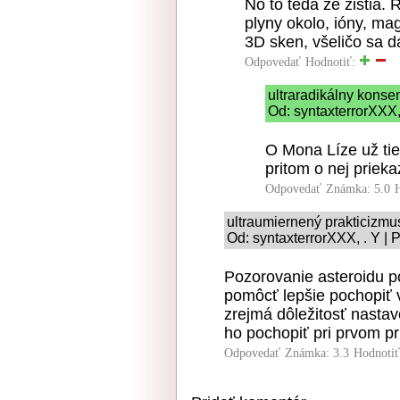
No to teda že zistia. 
plyny okolo, ióny, ma
3D sken, všeličo sa dá
Odpovedať
Hodnotiť:
ultraradikálny kons
Od: syntaxterrorXXX,
O Mona Líze už tiež
pritom o nej prieka
Odpovedať
Známka: 5.0
ultraumiernený prakticizmu
Od: syntaxterrorXXX, . Y | 
Pozorovanie asteroidu p
pomôcť lepšie pochopiť v
zrejmá dôležitosť nastavo
ho pochopiť pri prvom pr
Odpovedať
Známka: 3.3
Hodnoti