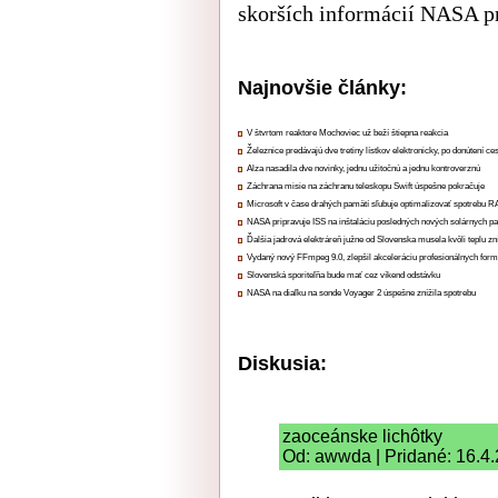
skorších informácií NASA p
Najnovšie články:
V štvrtom reaktore Mochoviec už beží štiepna reakcia
Železnice predávajú dve tretiny lístkov elektronicky, po donútení ce
Alza nasadila dve novinky, jednu užitočnú a jednu kontroverznú
Záchrana misie na záchranu teleskopu Swift úspešne pokračuje
Microsoft v čase drahých pamätí sľubuje optimalizovať spotrebu
NASA pripravuje ISS na inštaláciu posledných nových solárnych p
Ďalšia jadrová elektráreň južne od Slovenska musela kvôli teplu zn
Vydaný nový FFmpeg 9.0, zlepšil akceleráciu profesionálnych form
Slovenská sporiteľňa bude mať cez víkend odstávku
NASA na diaľku na sonde Voyager 2 úspešne znížila spotrebu
Diskusia:
zaoceánske lichôtky
Od: awwda | Pridané: 16.4