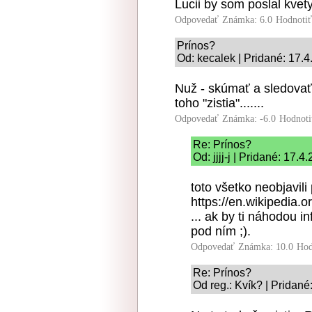
Lucii by som poslal kvety
Odpovedať
Známka: 6.0
Hodnoti
Prínos?
Od: kecalek | Pridané: 17.
Nuž - skúmať a sledovať
toho "zistia".......
Odpovedať
Známka: -6.0
Hodnoti
Re: Prínos?
Od: jjjj-j | Pridané: 17.4
toto všetko neobjavil
https://en.wikipedia.
... ak by ti náhodou 
pod ním ;).
Odpovedať
Známka: 10.0
Hod
Re: Prínos?
Od reg.: Kvík? | Pridané