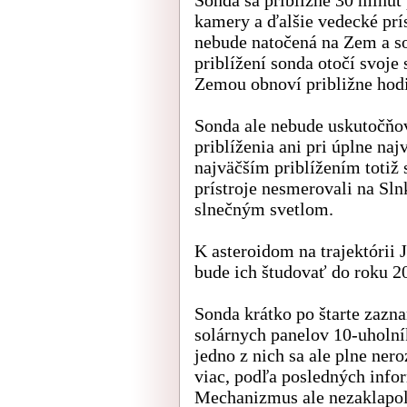
kamery a ďalšie vedecké prís
nebude natočená na Zem a s
priblížení sonda otočí svoje
Zemou obnoví približne hodi
Sonda ale nebude uskutočňov
priblíženia ani pri úplne na
najväčším priblížením totiž 
prístroje nesmerovali na Sln
slnečným svetlom.
K asteroidom na trajektórii 
bude ich študovať do roku 2
Sonda krátko po štarte zazn
solárnych panelov 10-uholní
jedno z nich sa ale plne nero
viac, podľa posledných info
Mechanizmus ale nezaklapol a