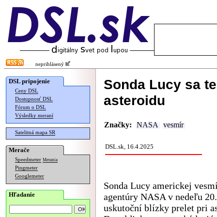
neprihlásený
Sonda Lucy sa ten
DSL pripojenie
Ceny DSL
asteroidu
Dostupnosť DSL
Fórum o DSL
Výsledky meraní
Značky:
NASA
vesmír
Satelitná mapa SR
DSL.sk, 16.4.2025
Merače
Speedmeter
Merania
Pingmeter
Googlemeter
Sonda Lucy americkej vesmí
Hľadanie
agentúry NASA v nedeľu 20. 
uskutoční blízky prelet pri a