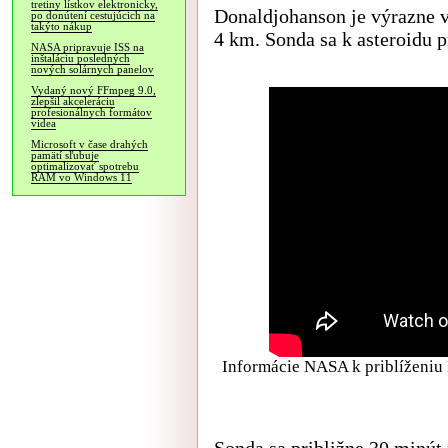
tretiny lístkov elektronicky,
Donaldjohanson je výrazne v
po donútení cestujúcich na
takýto nákup
4 km. Sonda sa k asteroidu p
NASA pripravuje ISS na
inštaláciu posledných
nových solárnych panelov
Vydaný nový FFmpeg 9.0,
zlepšil akceleráciu
profesionálnych formátov
videa
Microsoft v čase drahých
pamätí sľubuje
optimalizovať spotrebu
RAM vo Windows 11
Informácie NASA k priblíženiu
Sonda sa približne 30 minút 