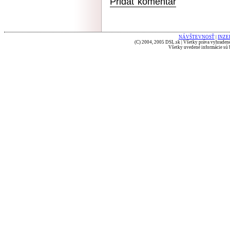
Pridať komentár
NÁVŠTEVNOSŤ
|
INZE
(C) 2004, 2005 DSL.sk | Všetky práva vyhradené
Všetky uvedené informácie sú b