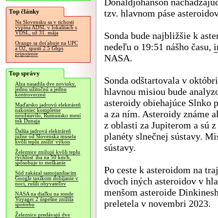
Donaldjohanson nachádzajú
Top články
tzv. hlavnom páse asteroidov
Na Slovensku sa v tichosti
vypína ADSL v lokalitách s
VDSL, už 31. mája
Sonda bude najbližšie k aste
Orange sa doťahuje na UPC
nedeľu o 19:51 nášho času,
i
a O2, spustí 2.5 Gbps
pripojenie
NASA.
Top správy
Sonda odštartovala v októbri
Alza nasadila dve novinky,
hlavnou misiou bude analyz
jednu užitočnú a jednu
kontroverznú
asteroidy obiehajúce Slnko p
Maďarsko jadrovú elektráreň
nakoniec kompletne
a za ním. Asteroidy známe a
neodstavilo, Rumunsko mení
tok Dunaja
z oblasti za Jupiterom a sú 
Ďalšia jadrová elektráreň
planéty slnečnej sústavy. Mi
južne od Slovenska musela
kvôli teplu znížiť výkon
sústavy.
Železnice znižujú kvôli teplu
rýchlosť iba na 50 km/h,
spôsobuje to meškanie
Po ceste k asteroidom na traj
Súd zakázal samojazdiacim
Google taxíkom dobíjanie v
dvoch iných asteroidov v hl
noci, rušili obyvateľov
menšom asteroide Dinkinesh
NASA na diaľku na sonde
Voyager 2 úspešne znížila
preletela v novembri 2023.
spotrebu
Železnice predávajú dve