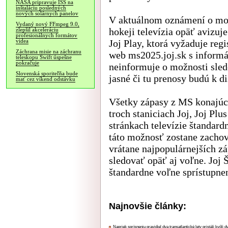
NASA pripravuje ISS na
inštaláciu posledných
nových solárnych panelov
V aktuálnom oznámení o mož
Vydaný nový FFmpeg 9.0,
hokeji televízia opäť avizuj
zlepšil akceleráciu
profesionálnych formátov
Joj Play, ktorá vyžaduje regi
videa
Záchrana misie na záchranu
web ms2025.joj.sk s inform
teleskopu Swift úspešne
pokračuje
neinformuje o možnosti sled
Slovenská sporiteľňa bude
jasné či tu prenosy budú k di
mať cez víkend odstávku
Všetky zápasy z MS konajúci
troch staniciach Joj, Joj Plus
stránkach televízie štandard
táto možnosť zostane zachov
vrátane najpopulárnejších 
sledovať opäť aj voľne. Joj 
štandardne voľne sprístupnen
Najnovšie články:
Napriek sprísneniu pravidiel dva transatlantické lety pristáli kvôli