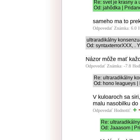
Re: svet je krasny a
Od: jahôdka | Pridan
sameho ma to prekv
Odpovedať
Známka: 6.0
ultraradikálny konsenz
Od: syntaxterrorXXX, . Y
Názor môže mať každý 
Odpovedať
Známka: -7.8
Hod
Re: ultraradikálny 
Od: hono leagueys | 
V kuloaroch sa siri
malu nasobilku do 
Odpovedať
Hodnotiť:
Re: ultraradikál
Od: Jaaasom | Pr