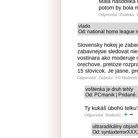
Malá násobilka 
potom by bola 
Odpovedať
Známka: 1
vlado
Od: national homo league m
Slovensky hokej je zaba
zabavnejsie sledovat niek
vostinara ako moderuje n
orechove, pretoze rozpr
15 slovicok. Je jasne, pr
Odpovedať
Známka: 0.0
Hodnoti
voštenka je druh tehly
Od: PCmanik | Pridané:
Ty kukáš úbohú telku
Odpovedať
Hodnotiť:
ultraradikálny obja
Od: syntaxterrorXXX, 