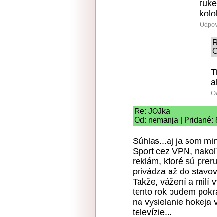
ruke
kolo
Odpov
R
O
T
a
O
Re: JOJka
Od: nemanja | Pridané: 
Súhlas...aj ja som mi
Sport cez VPN, nakoľ
reklám, ktoré sú pre
privádza až do stavov
Takže, vážení a milí v
tento rok budem pokrač
na vysielanie hokeja 
televízie...