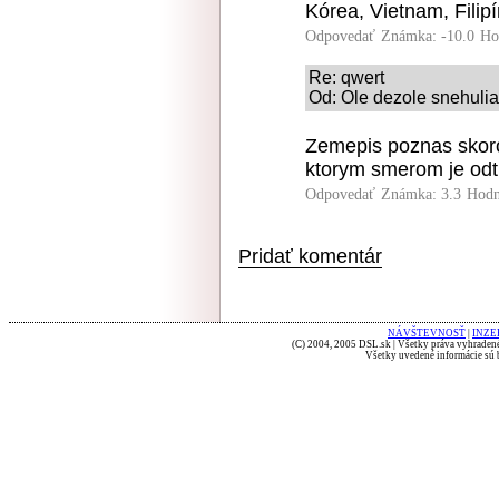
Kórea, Vietnam, Filip
Odpovedať
Známka: -10.0
Ho
Re: qwert
Od: Ole dezole snehulia
Zemepis poznas skoro
ktorym smerom je odt
Odpovedať
Známka: 3.3
Hodn
Pridať komentár
NÁVŠTEVNOSŤ
|
INZE
(C) 2004, 2005 DSL.sk | Všetky práva vyhradené
Všetky uvedené informácie sú b