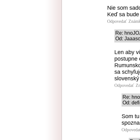
Nie som sad
Keď sa bude 
Odpovedať
Známk
Re: hnoJO
Od: Jaaaso
Len aby v
postupne 
Rumunsko,
sa schyľuj
slovenský
Odpovedať
Zn
Re: hn
Od: defi
Som tu 
spozna
Odpoveda