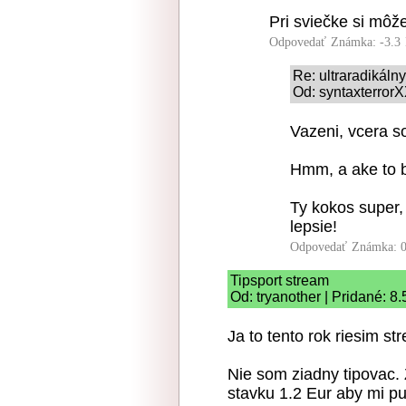
Pri sviečke si môže
Odpovedať
Známka: -3.3
Re: ultraradikál
Od: syntaxterrorX
Vazeni, vcera s
Hmm, a ake to 
Ty kokos super,
lepsie!
Odpovedať
Známka: 0
Tipsport stream
Od: tryanother | Pridané: 8
Ja to tento rok riesim s
Nie som ziadny tipovac.
stavku 1.2 Eur aby mi p