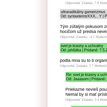
Odpovedať
Známka: 7.8
Hodn
ultraradikálny gamerizmus
Od: syntaxterrorXXX, . Y | 
Tým zúfalým pokusom zo
hocičom už predsa neveri
Odpovedať
Známka: -4.1
Hodnoti
svet je krasny a uchvatny
Od: jahôdka | Pridané: 7.5
podla mna su to ti organiz
Odpovedať
Známka: 5.7
Hodnoti
Re: svet je krasny a uc
Od: Jaaasom | Pridané:
Priekazne nevieš pou
Nemal by si mať príst
Odpovedať
Známka: 5.4
Hodn