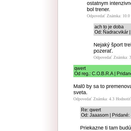
ostatnym intenzivne
bol trener.
Odpovedať
Známka: 10.0
ach to je doba
Od: Ňadracvikár |
Nejaký šport tre
pozerať.
Odpovedať
Známka: 3
qwert
Od reg.: C.O.B.R.A | Pridan
Mal0 by sa to premenov
sveta.
Odpovedať
Známka: 4.3
Hodnoti
Re: qwert
Od: Jaaasom | Pridané:
Priekazne ti tam bud