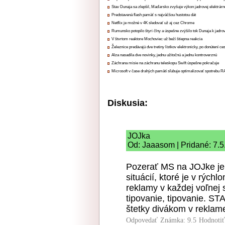
Stav Dunaja sa zlepšil, Maďarsko zvyšuje výkon jadrovej elektrárn
Predstavená flash pamäť s najväčšou hustotou dát
Netflix je možné v 4K sledovať už aj cez Chrome
Rumunsko potopilo štyri člny a úspešne zvýšilo tok Dunaja k jadrov
V štvrtom reaktore Mochoviec už beží štiepna reakcia
Železnice predávajú dve tretiny lístkov elektronicky, po donútení ce
Alza nasadila dve novinky, jednu užitočnú a jednu kontroverznú
Záchrana misie na záchranu teleskopu Swift úspešne pokračuje
Microsoft v čase drahých pamätí sľubuje optimalizovať spotrebu
Diskusia:
JOJka
Od: Jaaasom | Pridané: 7.5
Pozerať MS na JOJke je 
situácií, ktoré je v rých
reklamy v každej voľnej 
tipovanie, tipovanie. S
štetky divákom v reklam
Odpovedať
Známka: 9.5
Hodnoti