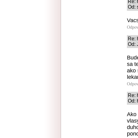
Re:
Od: 
Vacs
Odpov
Re:
Od: 
Bude
sa t
ako 
leka
Odpov
Re:
Od: 
Ako 
vlas
duho
pono