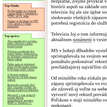
bezplatne, zrejme prvýkrát 
Top články
histórii aspoň na základe o
televízie Joj ale nie úplne v
Na Slovensku sa v tichosti
vypína ADSL v lokalitách s
VDSL, už 31. mája
sledovanie všetkých zápaso
Orange sa doťahuje na UPC
potrebná registrácia do služb
a O2, spustí 2.5 Gbps
pripojenie
Televízia Joj o tom informuj
Top správy
aktuálnom
oznámení
o vysie
Alza nasadila dve novinky,
jednu užitočnú a jednu
kontroverznú
MS v hokeji dlhodobo vysie
Železnice predávajú dve
tretiny lístkov elektronicky,
sprístupňovala na svojom we
po donútení cestujúcich na
takýto nákup
pomáhalo prekonávať rekord 
Ďalšia jadrová elektráreň
prechádzajúcej najväčším s
južne od Slovenska musela
kvôli teplu znížiť výkon
V štvrtom reaktore
Od minulého roka získala pr
Mochoviec už beží štiepna
reakcia
zápasy sprístupňovala vo svo
Rumunsko potopilo štyri
člny a úspešne zvýšilo tok
ale zároveň aj voľne na web
Dunaja k jadrovej elektrárni
vytvoriť nový rekord prevád
Microsoft v čase drahých
pamätí sľubuje
Poľskom v máji minulého ro
optimalizovať spotrebu
RAM vo Windows 11
prekonaný.