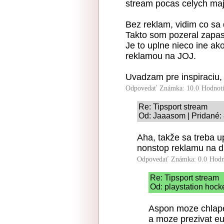
stream pocas celych majs
Bez reklam, vidim co sa 
Takto som pozeral zapa
Je to uplne nieco ine a
reklamou na JOJ.
Uvadzam pre inspiraciu, 
Odpovedať
Známka: 10.0
Hodnot
Re: Tipsport stream
Od: Jaaasom | Pridané: 
Aha, takže sa treba u
nonstop reklamu na di
Odpovedať
Známka: 0.0
Hodn
Re: Tipsport stream
Od: playstation hock
Aspon moze chlape
a moze prezivat eu