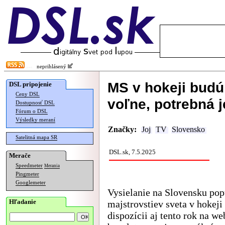
neprihlásený
MS v hokeji budú
DSL pripojenie
Ceny DSL
voľne, potrebná j
Dostupnosť DSL
Fórum o DSL
Výsledky meraní
Značky:
Joj
TV
Slovensko
Satelitná mapa SR
DSL.sk, 7.5.2025
Merače
Speedmeter
Merania
Pingmeter
Googlemeter
Vysielanie na Slovensku po
Hľadanie
majstrovstiev sveta v hokeji
dispozícii aj tento rok na we