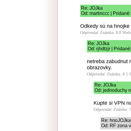
Re: JOJka
Od: martinccc | Pridané
Odkedy sú na hnojke 
Odpovedať
Známka: 8.8
Hodn
Re: JOJka
Od: rjhdtzjr | Pridan
netreba zabudnut n
obrazovky.
Odpovedať
Známka: 8.5
Re: JOJka
Od: jednoduchy n
Kupte si VPN na
Odpovedať
Známka: 7
Re: hnoJOJka
Od: RF zona vp