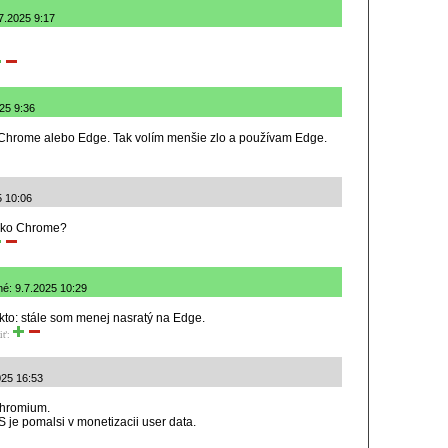
7.2025 9:17
25 9:36
Chrome alebo Edge. Tak volím menšie zlo a používam Edge.
5 10:06
 ako Chrome?
né: 9.7.2025 10:29
takto: stále som menej nasratý na Edge.
iť:
025 16:53
Chromium.
S je pomalsi v monetizacii user data.