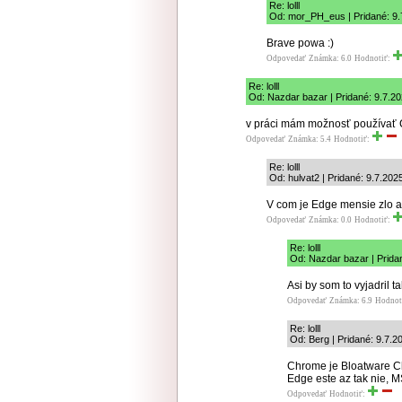
Re: lolll
Od: mor_PH_eus | Pridané: 9.
Brave powa :)
Odpovedať
Známka: 6.0
Hodnotiť:
Re: lolll
Od: Nazdar bazar | Pridané: 9.7.20
v práci mám možnosť používať 
Odpovedať
Známka: 5.4
Hodnotiť:
Re: lolll
Od: hulvat2 | Pridané: 9.7.202
V com je Edge mensie zlo
Odpovedať
Známka: 0.0
Hodnotiť:
Re: lolll
Od: Nazdar bazar | Prida
Asi by som to vyjadril 
Odpovedať
Známka: 6.9
Hodnot
Re: lolll
Od: Berg | Pridané: 9.7.2
Chrome je Bloatware 
Edge este az tak nie, M
Odpovedať
Hodnotiť: