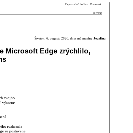
Za poslednú hodinu: 65 meraní
inzercia
Štvrtok, 6. augusta 2026, dnes má meniny
Jozefína
e Microsoft Edge zrýchlilo,
ms
ch svojho
ť výrazne
mení
.
kého rozhrania
dge sú postavené