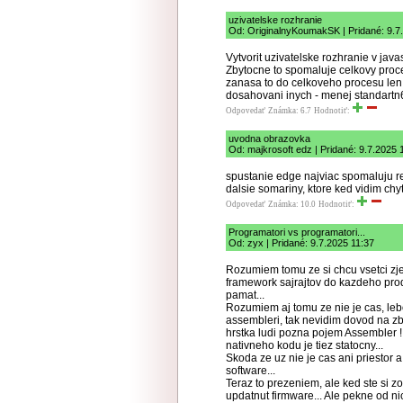
uzivatelske rozhranie
Od: OriginalnyKoumakSK | Pridané: 9.7
Vytvorit uzivatelske rozhranie v java
Zbytocne to spomaluje celkovy proce
zanasa to do celkoveho procesu len 
dosahovani inych - menej standartn6
Odpovedať
Známka: 6.7
Hodnotiť:
uvodna obrazovka
Od: majkrosoft edz | Pridané: 9.7.2025 
spustanie edge najviac spomaluju r
dalsie somariny, ktore ked vidim ch
Odpovedať
Známka: 10.0
Hodnotiť:
Programatori vs programatori...
Od: zyx | Pridané: 9.7.2025 11:37
Rozumiem tomu ze si chcu vsetci zj
framework sajrajtov do kazdeho prod
pamat...
Rozumiem aj tomu ze nie je cas, lebo 
assembleri, tak nevidim dovod na zb
hrstka ludi pozna pojem Assembler !
nativneho kodu je tiez statocny...
Skoda ze uz nie je cas ani priestor
software...
Teraz to prezeniem, ale ked ste si z
updatnut firmware... Ale pekne od n