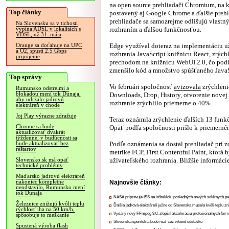
na open source prehliadači Chromium, na 
Top články
postavený aj Google Chrome a ďalšie prehl
prehliadače sa samozrejme odlišujú vlast
Na Slovensku sa v tichosti
rozhraním a ďalšou funkčnosťou.
vypína ADSL v lokalitách s
VDSL, už 31. mája
Edge využíval doteraz na implementáciu u
Orange sa doťahuje na UPC
a O2, spustí 2.5 Gbps
rozhrania JavaScript knižnicu React, zrých
pripojenie
prechodom na knižnicu WebUI 2.0, čo podľ
zmenšilo kód a množstvo spúšťaného JavaScr
Top správy
Vo februári spoločnosť
avizovala
zrýchleni
Rumunsko odstrelmi a
blokádou mení tok Dunaja,
Downloads, Drop, History, otvorenie novej i
aby udržalo jadrovú
rozhranie zrýchlilo priemerne o 40%.
elektráreň v chode
Joj Play výrazne zdražuje
Teraz oznámila zrýchlenie ďalších 13 funkč
Chrome sa bude
Opäť podľa spoločnosti prišlo k priemern
aktualizovať dvakrát
týždenne, v budúcnosti sa
Podľa oznámenia sa dostal prehliadač pri 
bude aktualizovať bez
reštartov
metrike FCP, First Contentful Paint, ktorá 
užívateľského rozhrania. Bližšie informáci
Slovensko.sk má opäť
technické problémy
Maďarsko jadrovú elektráreň
nakoniec kompletne
Najnovšie články:
neodstavilo, Rumunsko mení
tok Dunaja
NASA pripravuje ISS na inštaláciu posledných nových solárnych p
Železnice znižujú kvôli teplu
Ďalšia jadrová elektráreň južne od Slovenska musela kvôli teplu zn
rýchlosť iba na 50 km/h,
Vydaný nový FFmpeg 9.0, zlepšil akceleráciu profesionálnych form
spôsobuje to meškanie
Slovenská sporiteľňa bude mať cez víkend odstávku
Spustená výroba flash