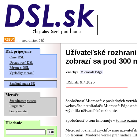
neprihlásený
Užívateľské rozhrani
DSL pripojenie
Ceny DSL
zobrazí sa pod 300 
Dostupnosť DSL
Fórum o DSL
Značky:
Microsoft Edge
Výsledky meraní
DSL.sk, 9.7.2025
Satelitná mapa SR
Merače
Spoločnosť Microsoft v posledných verziá
Speedmeter
Merania
webového prehliadača Microsoft Edge opä
Pingmeter
zrýchlila užívateľské rozhranie.
Googlemeter
Spoločnosť o tom informuje v
tomto ozná
Hľadanie
Microsoft oznámil zrýchľovanie užívateľs
vo februári. Moderné verzie prehliadača E