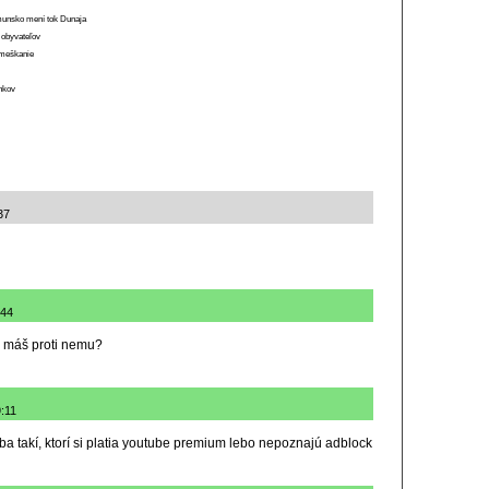
munsko mení tok Dunaja
 obyvateľov
o meškanie
ánkov
37
:44
o máš proti nemu?
9:11
iba takí, ktorí si platia youtube premium lebo nepoznajú adblock