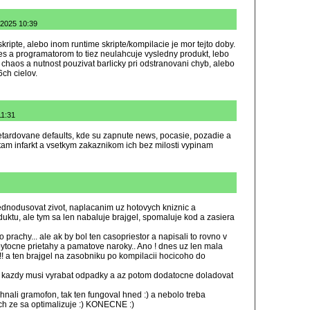
.2025 10:39
skripte, alebo inom runtime skripte/kompilacie je mor tejto doby.
s a programatorom to tiez neulahcuje vysledny produkt, lebo
chaos a nutnost pouzivat barlicky pri odstranovani chyb, alebo
ch cielov.
11:31
etardovane defaults, kde su zapnute news, pocasie, pozadie a
ytam infarkt a vsetkym zakaznikom ich bez milosti vypinam
ednodusovat zivot, naplacanim uz hotovych kniznic a
uktu, ale tym sa len nabaluje brajgel, spomaluje kod a zasiera
prachy... ale ak by bol ten casopriestor a napisali to rovno v
ytocne prietahy a pamatove naroky.. Ano ! dnes uz len mala
!! a ten brajgel na zasobniku po kompilacii hocicoho do
 a kazdy musi vyrabat odpadky a az potom dodatocne doladovat
ohnali gramofon, tak ten fungoval hned :) a nebolo treba
ich ze sa optimalizuje :) KONECNE :)