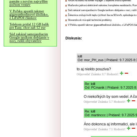
NASA na diaľku na sonde Voyager 2 úspešne znížila spotrebu
pamäte s novým najvyšším
počtom vrstiev
Maďarsko jadrovú elektráreň nakoniec kompletne neodstavilo, Ru
Súd zakázal samojazdiacim Google taxíkom dobíjanie v noci, rušili
V Poľsku spustili takmer
gigawatthodinové úložisko,
Železnice znižujú kvôli teplu rýchlosť iba na 50 km/h, spôsobuje t
z LiFePO4 článkov
Slovensko.sk má opäť technické problémy
Telekom pridal 12 GB balík
V Poľsku spustili takmer gigawatthodinové úložisko, z LiFePO4 čl
pre Easy, chce zaň 12 eur
Súd zakázal samojazdiacim
Google taxíkom dobíjanie v
Diskusia:
noci, rušili obyvateľov
lolll
Od: mor_PH_eus | Pridané: 9.7.2025 8:
to aj niekto pouziva?
Odpovedať
Známka: 0.7
Hodnotiť:
Re: lolll
Od: PCmanik | Pridané: 9.7.2025 8
O niekoľkých by som vedel. A č
Odpovedať
Známka: 5.7
Hodnotiť:
Re: lolll
Od: martinccc | Pridané: 9.7.2025 
Áno dokonca aj informatici, ale 
Odpovedať
Známka: 7.1
Hodnotiť: