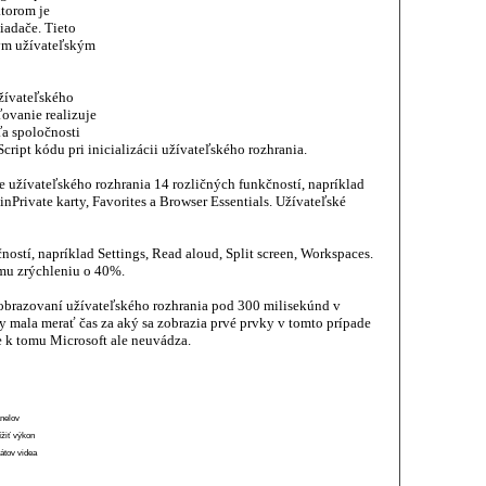
ktorom je
iadače. Tieto
ným užívateľským
žívateľského
ľovanie realizuje
a spoločnosti
ipt kódu pri inicializácii užívateľského rozhrania.
e užívateľského rozhrania 14 rozličných funkčností, napríklad
nPrivate karty, Favorites a Browser Essentials. Užívateľské
ností, napríklad Settings, Read aloud, Split screen, Workspaces.
ému zrýchleniu o 40%.
zobrazovaní užívateľského rozhrania pod 300 milisekúnd v
by mala merať čas za aký sa zobrazia prvé prvky v tomto prípade
e k tomu Microsoft ale neuvádza.
anelov
ížiť výkon
átov videa