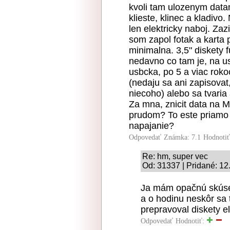
kvoli tam ulozenym datam
klieste, klinec a kladivo.
len elektricky naboj. Zaz
som zapol fotak a karta 
minimalna. 3,5" diskety 
nedavno co tam je, na us
usbcka, po 5 a viac rok
(nedaju sa ani zapisovat
niecoho) alebo sa tvaria
Za mna, znicit data na M.
prudom? To este priamo 
napajanie?
Odpovedať
Známka: 7.1
Hodnoti
Re: hm, super vec
Od: 31337 | Pridané: 12
Ja mám opačnú skúsen
a o hodinu neskôr sa 
prepravoval diskety el
Odpovedať
Hodnotiť: