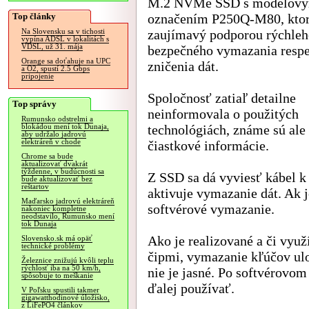
M.2 NVMe SSD s modelov
Top články
označením P250Q-M80, ktor
zaujímavý podporou rýchleh
Na Slovensku sa v tichosti
vypína ADSL v lokalitách s
VDSL, už 31. mája
bezpečného vymazania respe
Orange sa doťahuje na UPC
zničenia dát.
a O2, spustí 2.5 Gbps
pripojenie
Spoločnosť zatiaľ detailne
Top správy
neinformovala o použitých
Rumunsko odstrelmi a
technológiách, známe sú ale
blokádou mení tok Dunaja,
aby udržalo jadrovú
elektráreň v chode
čiastkové informácie.
Chrome sa bude
aktualizovať dvakrát
týždenne, v budúcnosti sa
Z SSD sa dá vyviesť kábel k 
bude aktualizovať bez
reštartov
aktivuje vymazanie dát. Ak je
Maďarsko jadrovú elektráreň
softvérové vymazanie.
nakoniec kompletne
neodstavilo, Rumunsko mení
tok Dunaja
Ako je realizované a či vyu
Slovensko.sk má opäť
technické problémy
čipmi, vymazanie kľúčov ulo
Železnice znižujú kvôli teplu
rýchlosť iba na 50 km/h,
nie je jasné. Po softvérov
spôsobuje to meškanie
ďalej používať.
V Poľsku spustili takmer
gigawatthodinové úložisko,
z LiFePO4 článkov