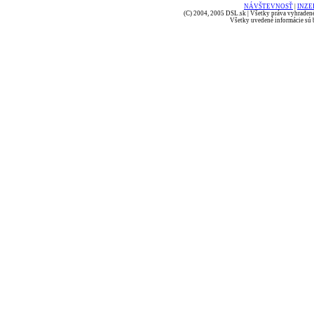
NÁVŠTEVNOSŤ
|
INZE
(C) 2004, 2005 DSL.sk | Všetky práva vyhradené
Všetky uvedené informácie sú b