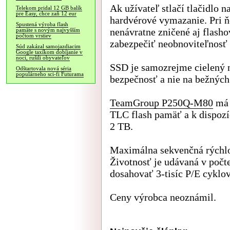
Ak užívateľ stlačí tlačidlo 
Telekom pridal 12 GB balík
pre Easy, chce zaň 12 eur
hardvérové vymazanie. Pri 
Spustená výroba flash
nenávratne zničené aj flasho
pamäte s novým najvyšším
počtom vrstiev
zabezpečiť neobnoviteľnosť 
Súd zakázal samojazdiacim
Google taxíkom dobíjanie v
noci, rušili obyvateľov
SSD je samozrejme cielený 
Odštartovala nová séria
populárneho sci-fi Futurama
bezpečnosť a nie na bežných
TeamGroup P250Q-M80
má 
TLC flash pamäť a k dispozí
2 TB.
Maximálna sekvenčná rýchlos
Životnosť je udávaná v počt
dosahovať 3-tisíc P/E cyklo
Ceny výrobca neoznámil.