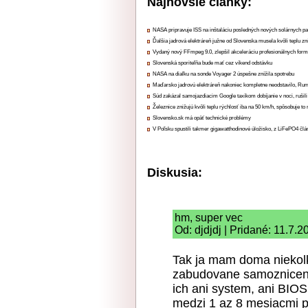
Najnovšie články:
NASA pripravuje ISS na inštaláciu posledných nových solárnych p
Ďalšia jadrová elektráreň južne od Slovenska musela kvôli teplu zn
Vydaný nový FFmpeg 9.0, zlepšil akceleráciu profesionálnych form
Slovenská sporiteľňa bude mať cez víkend odstávku
NASA na diaľku na sonde Voyager 2 úspešne znížila spotrebu
Maďarsko jadrovú elektráreň nakoniec kompletne neodstavilo, Ru
Súd zakázal samojazdiacim Google taxíkom dobíjanie v noci, rušili
Železnice znižujú kvôli teplu rýchlosť iba na 50 km/h, spôsobuje t
Slovensko.sk má opäť technické problémy
V Poľsku spustili takmer gigawatthodinové úložisko, z LiFePO4 čl
Diskusia:
hm, super vec
Od: djdjdj | Pridané: 11.7.
Tak ja mam doma niekolko
zabudovane samoznicenie
ich ani system, ani BIOS
medzi 1 az 8 mesiacmi p