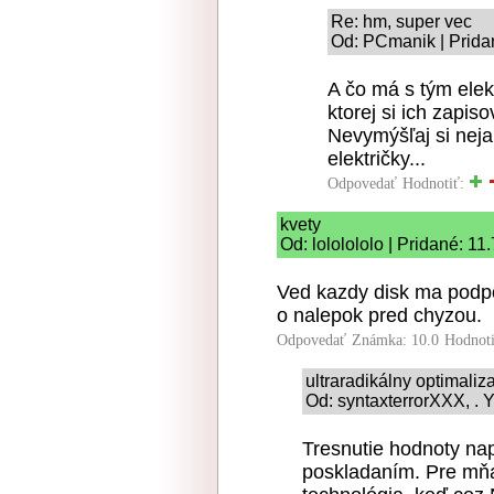
Re: hm, super vec
Od: PCmanik | Prida
A čo má s tým elekt
ktorej si ich zapiso
Nevymýšľaj si nejak
električky...
Odpovedať
Hodnotiť:
kvety
Od: lololololo | Pridané: 11
Ved kazdy disk ma podpor
o nalepok pred chyzou.
Odpovedať
Známka: 10.0
Hodnot
ultraradikálny optimaliz
Od: syntaxterrorXXX, . Y
Tresnutie hodnoty nap
poskladaním. Pre mňa