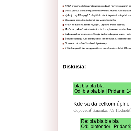
NASA pripravuje ISS na inštaláciu posledných nových solárnych p
Ďalšia jadrová elektráreň južne od Slovenska musela kvôli teplu zn
Vydaný nový FFmpeg 9.0, zlepšil akceleráciu profesionálnych form
Slovenská sporiteľňa bude mať cez víkend odstávku
NASA na diaľku na sonde Voyager 2 úspešne znížila spotrebu
Maďarsko jadrovú elektráreň nakoniec kompletne neodstavilo, Ru
Súd zakázal samojazdiacim Google taxíkom dobíjanie v noci, rušili
Železnice znižujú kvôli teplu rýchlosť iba na 50 km/h, spôsobuje t
Slovensko.sk má opäť technické problémy
V Poľsku spustili takmer gigawatthodinové úložisko, z LiFePO4 čl
Diskusia:
bla bla bla bla
Od: bla bla bla | Pridané: 
Kde sa dá celkom úplne z
Odpovedať
Známka: 7.9
Hodnoti
Re: bla bla bla bla
Od: lolofonder | Pridané