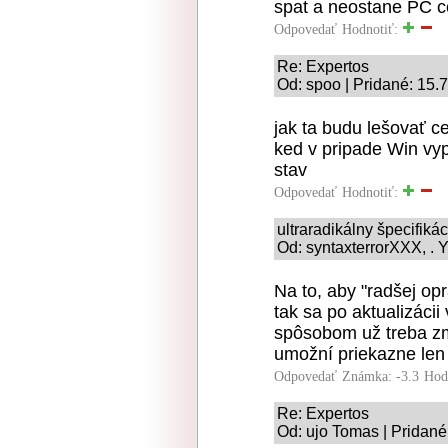
spat a neostane PC ce
Odpovedať
Hodnotiť:
Re: Expertos
Od: spoo | Pridané: 15.
jak ta budu lešovať ce
ked v pripade Win vyp
stav
Odpovedať
Hodnotiť:
ultraradikálny špecifiká
Od: syntaxterrorXXX, . Y
Na to, aby "radšej opr
tak sa po aktualizáci
spôsobom už treba zm
umožní priekazne len
Odpovedať
Známka: -3.3
Hod
Re: Expertos
Od: ujo Tomas | Pridané