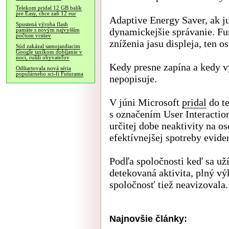
Telekom pridal 12 GB balík
pre Easy, chce zaň 12 eur
Adaptive Energy Saver, ak j
Spustená výroba flash
dynamickejšie správanie. F
pamäte s novým najvyšším
počtom vrstiev
zníženia jasu displeja, ten 
Súd zakázal samojazdiacim
Google taxíkom dobíjanie v
noci, rušili obyvateľov
Kedy presne zapína a kedy 
Odštartovala nová séria
populárneho sci-fi Futurama
nepopisuje.
V júni Microsoft
pridal
do te
s označením User Interacti
určitej dobe neaktivity na 
efektívnejšej spotreby evid
Podľa spoločnosti keď sa uží
detekovaná aktivita, plný vý
spoločnosť tiež neavizovala.
Najnovšie články: