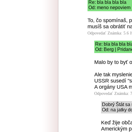
Re: bla bla bla bla
Od: meno nepoviem |
To, čo spomínaš, p
musíš sa obrátiť n
Odpovedať
Známka: 5.6
Re: bla bla bla bl
Od: Berg | Pridan
Malo by to byť 
Ale tak myslen
USSR susedí "s
A orgány USA ma
Odpovedať
Známka: 7
Dobrý Štát sa 
Od: na jatky d
Keď žije obč
Americkým p