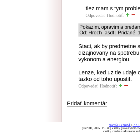
tiez mam s tym probl
Odpovedať
Hodnotiť:
Pokazim, opravim a predam
Od: Hroch_asdf | Pridané: 
Staci, ak by predmetne 
dizajnovany na spotrebu 
vykonom a energiou.
Lenze, ked uz tie udaje 
tazko od toho upustit.
Odpovedať
Hodnotiť:
Pridať komentár
NÁVŠTEVNOSŤ
|
INZE
(C) 2004, 2005 DSL.sk | Všetky práva vyhradené
Všetky uvedené informácie sú b