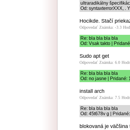
ultraradikálny špecifiká
Od: syntaxterrorXXX, . Y
Hocikde. Stačí prieka
Odpovedať
Známka: -3.3
Hod
Re: bla bla bla bla
Od: Vsak takto | Pridané
Sudo apt get
Odpovedať
Známka: 6.0
Hodn
Re: bla bla bla bla
Od: no jasne | Pridané:
install arch
Odpovedať
Známka: 7.5
Hodn
Re: bla bla bla bla
Od: 45t678v g | Pridané
blokovaná je väčšina 