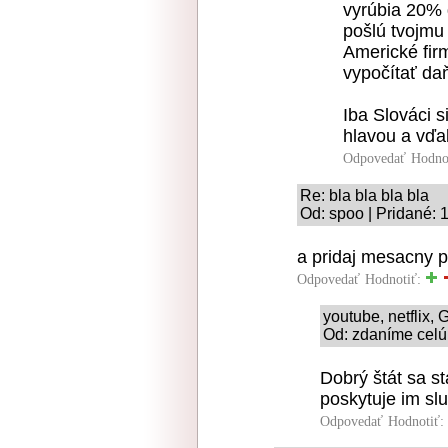
vyrúbia 20% 
pošlú tvojmu
Americké firm
vypočítať da
Iba Slováci s
hlavou a vďa
Odpovedať
Hodno
Re: bla bla bla bla
Od: spoo | Pridané: 
a pridaj mesacny p
Odpovedať
Hodnotiť:
youtube, netflix,
Od: zdaníme celú
Dobrý štát sa st
poskytuje im slu
Odpovedať
Hodnotiť: