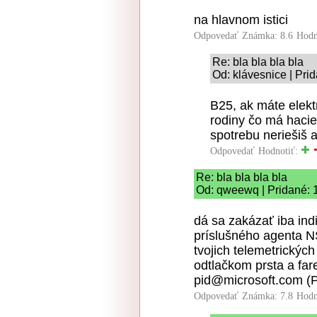
na hlavnom istici
Odpovedať
Známka: 8.6
Hodn
Re: bla bla bla bla
Od: klávesnice | Pri
B25, ak máte elekt
rodiny čo má hacie
spotrebu neriešiš
Odpovedať
Hodnotiť:
Re: bla bla bla bla
Od: qweewq | Pridané: 
dá sa zakázať iba ind
príslušného agenta N
tvojich telemetrických
odtlačkom prsta a far
pid@microsoft.com (P
Odpovedať
Známka: 7.8
Hodn