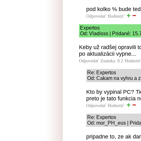
pod kolko % bude teda
Odpovedať
Hodnotiť:
Expertos
Od: Vladisss | Pridané: 15.
Keby už radšej opravili 
po aktualizácii vypne...
Odpovedať
Známka: 8.2
Hodnoti
Re: Expertos
Od: Cakam na vyhru a za
Kto by vypinal PC? Ti
preto je tato funkcia 
Odpovedať
Hodnotiť:
Re: Expertos
Od: mor_PH_eus | Prida
pripadne to, ze ak da