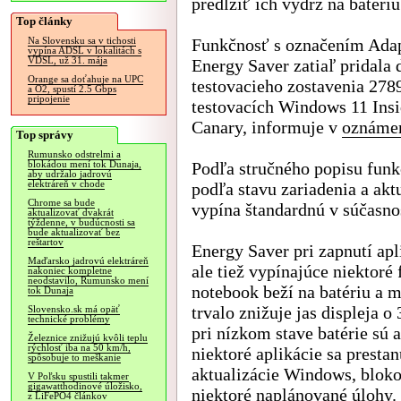
predĺžiť ich výdrž na batériu
Top články
Funkčnosť s označením Ada
Na Slovensku sa v tichosti
vypína ADSL v lokalitách s
VDSL, už 31. mája
Energy Saver zatiaľ pridala 
Orange sa doťahuje na UPC
testovacieho zostavenia 278
a O2, spustí 2.5 Gbps
pripojenie
testovacích Windows 11 Insi
Canary, informuje v
oznáme
Top správy
Rumunsko odstrelmi a
Podľa stručného popisu fun
blokádou mení tok Dunaja,
aby udržalo jadrovú
elektráreň v chode
podľa stavu zariadenia a akt
Chrome sa bude
vypína štandardnú v súčasno
aktualizovať dvakrát
týždenne, v budúcnosti sa
bude aktualizovať bez
reštartov
Energy Saver pri zapnutí apl
Maďarsko jadrovú elektráreň
ale tiež vypínajúce niektoré 
nakoniec kompletne
neodstavilo, Rumunsko mení
notebook beží na batériu a m
tok Dunaja
trvalo znižuje jas displeja 
Slovensko.sk má opäť
technické problémy
pri nízkom stave batérie sú 
Železnice znižujú kvôli teplu
rýchlosť iba na 50 km/h,
niektoré aplikácie sa presta
spôsobuje to meškanie
aktualizácie Windows, blokov
V Poľsku spustili takmer
gigawatthodinové úložisko,
niektoré naplánované úlohy.
z LiFePO4 článkov