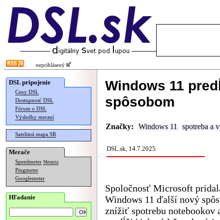
neprihlásený
Windows 11 predĺ
DSL pripojenie
Ceny DSL
spôsobom
Dostupnosť DSL
Fórum o DSL
Výsledky meraní
Značky:
Windows 11
spotreba a 
Satelitná mapa SR
DSL.sk, 14.7.2025
Merače
Speedmeter
Merania
Pingmeter
Googlemeter
Spoločnosť Microsoft pridal
Hľadanie
Windows 11 ďalší nový spôs
znížiť spotrebu notebookov 