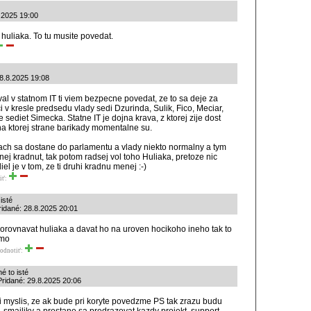
8.2025 19:00
 huliaka. To tu musite povedat.
28.8.2025 19:08
val v statnom IT ti viem bezpecne povedat, ze to sa deje za
i v kresle predsedu vlady sedi Dzurinda, Sulik, Fico, Meciar,
sediet Simecka. Statne IT je dojna krava, z ktorej zije dost
 na ktorej strane barikady momentalne su.
bach sa dostane do parlamentu a vlady niekto normalny a tym
j kradnut, tak potom radsej vol toho Huliaka, pretoze nic
el je v tom, ze ti druhi kradnu menej :-)
iť:
isté
idané: 28.8.2025 20:01
orovnavat huliaka a davat ho na uroven hocikoho ineho tak to
imo
odnotiť:
é to isté
Pridané: 29.8.2025 20:06
si myslis, ze ak bude pri koryte povedzme PS tak zrazu budu