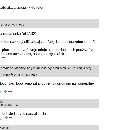
ždú aktualizáciu 4x do roka.
: 28.8.2025 13:53
lna peňaženka (eIDAS2).
ie len národný eID, ale aj vodičák, diplom, zdravotnú kartu či
plne kontrolovať svoje údaje a jednoducho ich používať v
ubytovanie v hoteli, nástup na vysokú školu...
sever od Moskvy, na juh od Moskvy a na Moskvu. /n Kde je tvoj
 | Pridané: 28.8.2025 14:00
vensku, lebo regionálny politici sa orientujú na regionálne
iť:
let
 28.8.2025 14:01
e bohvie kedy to naozaj bude...
tiť:
y Wallet