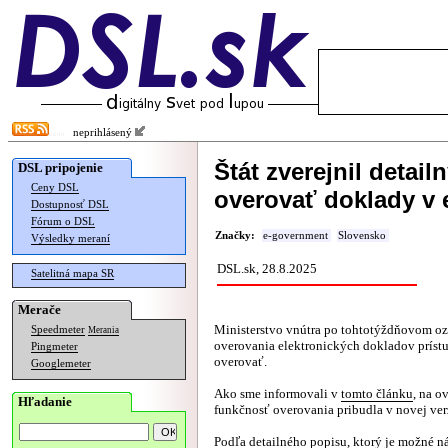
neprihlásený
Štát zverejnil detai
DSL pripojenie
Ceny DSL
overovať doklady v
Dostupnosť DSL
Fórum o DSL
Značky:
e-government
Slovensko
Výsledky meraní
DSL.sk, 28.8.2025
Satelitná mapa SR
Merače
Ministerstvo vnútra po tohtotýždňovom o
Speedmeter
Merania
overovania elektronických dokladov prístu
Pingmeter
overovať.
Googlemeter
Ako sme informovali v
tomto článku
, na o
Hľadanie
funkčnosť overovania pribudla v novej ver
Podľa detailného popisu, ktorý je možné n