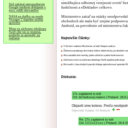
umožňujúca odbornej verejnosti overiť bez
Súd zakázal samojazdiacim
funkčnosti a eDokladov celkovo.
Google taxíkom dobíjanie v
noci, rušili obyvateľov
Ministerstvo zatiaľ na otázky neodpoveda
NASA na diaľku na sonde
Voyager 2 úspešne znížila
obchodoch ale mala byť zrejme podporovaná 
spotrebu
Android, na potvrdenie od ministerstva ča
Misia na záchranu teleskopu
Swift ešte nie je stratená,
podarilo sa spomaliť jej
Najnovšie články:
otáčanie
V štvrtom reaktore Mochoviec už beží štiepna reakcia
Železnice predávajú dve tretiny lístkov elektronicky, po donútení ce
Alza nasadila dve novinky, jednu užitočnú a jednu kontroverznú
Záchrana misie na záchranu teleskopu Swift úspešne pokračuje
Microsoft v čase drahých pamätí sľubuje optimalizovať spotrebu
Diskusia:
27x zaplatené to isté
Od: doTankovej matere | Pridané: 28.8.
Objavili sme koleso. Prečo neobjedn
Odpovedať
Známka: 4.0
Hodnotiť:
Re: 27x zaplatené to isté
Od: CCCcCCccc | Pridané: 28.8.2