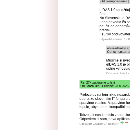
Od: korupciaaaaaa | 
eIDAS 1.0 umožňuje
únie.
Na Slovensku eIDA
Lebo nevedia čo sa
priučiť od odborní
predal
F16 tky obdivovate
Odpovedať
Známka: 2.5
H
ultraradikálny š
Od: syntaxterror
Musíme si uved
eIDAS 1.0 je p
úplne vyhovujú
Odpovedať
Známka: 
Re: 27x zaplatené to isté
Od: Marhulka | Pridané: 28.8.2025 
Pretoze by na tom nikto nezarob
dobre, ze slovenske IT funguje 
spravime vlastne. A spravime h
lepsie, aby nebolo kompatibilne 
Takze, ak nas komisia zacne tlac
Odpoviem si sam, nova aplikacia
Odpovedať
Známka: 6.7
Hodnotiť: