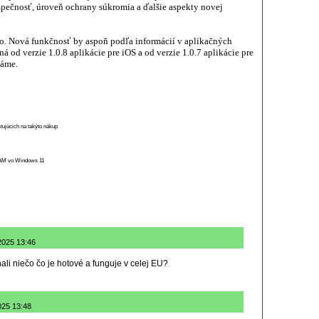
pečnosť, úroveň ochrany súkromia a ďalšie aspekty novej
lo. Nová funkčnosť by aspoň podľa informácií v aplikačných
od verzie 1.0.8 aplikácie pre iOS a od verzie 1.0.7 aplikácie pre
káme.
stujúcich na takýto nákup
 RAM vo Windows 11
2025 13:46
ali niečo čo je hotové a funguje v celej EU?
025 13:48