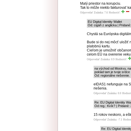
Malý priestor na korupciu.
Tak to môže niekto fakturovať ka
Odpovedať
Známka: 7.6
Hodnotiť:
EU Digital Identity Wallet
Od: cigáň z anglicka | Pridané
Chystá sa Európska digitá
Bude si do nej môcť uložiť n
platobnú kartu.
Cieľom je umožniť občanom 
celom EÚ na overenie veku, 
Odpovedať
Známka: 0.9
Hodnotiť:
na východ od Moskvy, na 
poklad tam je tvoje srdce
Od: regionálne riešennie.
eIDAS1 nefunguje na Slo
riešenia.
Odpovedať
Známka: 0.0
Hodnot
Re: EU Digital Identity Wal
Od reg.: Kvík? | Pridané:
15 rokov neskoro, a ešt
Odpovedať
Známka: -7.1
Hodno
Re: EU Digital Identit