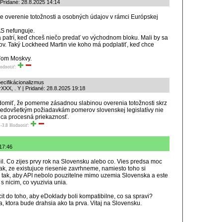
Pridané: 28.8.2025 14:14
 overenie totožnosti a osobných údajov v rámci Európskej
S nefunguje.
 patrí, keď chceš niečo predať vo východnom bloku. Mali by sa
kov. Taký Lockheed Martin vie koho má podplatiť, keď chce
ľom Moskvy.
odnotiť:
pecifikácionalizmus
XXX, . Y | Pridané: 28.8.2025 19:18
omiť, že pomerne zásadnou slabinou overenia totožnosti skrz
redovšetkým požiadavkám pomerov slovenskej legislatívy nie
ca procesná priekaznosť.
-3.8
Hodnotiť:
17:46
il. Co zijes prvy rok na Slovensku alebo co. Vies predsa moc
tak, ze existujuce riesenie zavrhneme, namiesto toho si
o tak, aby API nebolo pouzitelne mimo uzemia Slovenska a este
s nicim, co vyuzivia unia.
it do toho, aby eDoklady boli kompatibilne, co sa spravi?
, ktora bude drahsia ako ta prva. Vitaj na Slovensku.