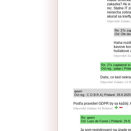
vsade slniecka,
zakazka? Ak si 
nic. Statne IT z
nenecha zobrat
akurat sa kseft
Odpovedať
Známka: 
Re: 27x zap
Od: Ole dez
Haha rozdi
kavove kos
huliakove z
Odpovedať
Zn
Re: 27x zaplatené to 
Od reg.: palqo | Prid
Dalsi, co ked nekra
Odpovedať
Známka: 5.0
H
qwert
Od reg.: C.O.B.R.A | Pridané: 28.8.2025
Podľa pravidiel GDPR by sa každý, k
Odpovedať
Známka: 0.0
Hodnotiť:
Re: qwert
Od: Lues de Funes | Pridané: 29.8
Ja som registrovaný na úrade 