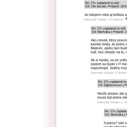
Re: 27x zaplatené to isté
Od: Ole dezole | Pridané: 28.
Ja milujem roba aj kotlara a
Odpovedať
Známka: -2.0
Hodnotiť:
Re: 27x zaplatené to isté
Od: Marhulka | Pridané: 
Ako clovek, ktory praco
kazdej vlady. Je jedno c
Matovic, alebo tam bude 
ludi, bez ohladu na to,
Ak si myslis, ze po vol
padom sa bude v IT mene
nepochopil. Jediny rozdi
Odpovedať
Známka: 2.5
Hodnot
Re: 27x zaplatené to 
Od: Djjdnsmsnsn | Pr
Akože prepac ale p
musis byt dobre m
Odpovedať
Známka: 1.1
H
Re: 27x zaplaten
Od: Marhulka | 
A preco? Vari 