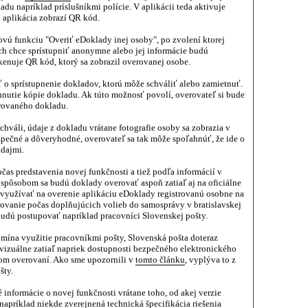
du napríklad príslušníkmi polície. V aplikácii teda aktivuje
 aplikácia zobrazí QR kód.
ovú funkciu "Overiť eDoklady inej osoby", po zvolení ktorej
ich chce sprístupniť anonymne alebo jej informácie budú
enuje QR kód, ktorý sa zobrazil overovanej osobe.
 o sprístupnenie dokladov, ktorú môže schváliť alebo zamietnuť.
hnutie kópie dokladu. Ak túto možnosť povolí, overovateľ si bude
rovaného dokladu.
hváli, údaje z dokladu vrátane fotografie osoby sa zobrazia v
zpečné a dôveryhodné, overovateľ sa tak môže spoľahnúť, že ide o
údajmi.
čas predstavenia novej funkčnosti a tiež podľa informácií v
 spôsobom sa budú doklady overovať aspoň zatiaľ aj na oficiálne
á využívať na overenie aplikáciu eDoklady registrovanú osobne na
ovanie počas doplňujúcich volieb do samosprávy v bratislavskej
 budú postupovať napríklad pracovníci Slovenskej pošty.
omína využitie pracovníkmi pošty, Slovenská pošta doteraz
vizuálne zatiaľ napriek dostupnosti bezpečného elektronického
om overovaní. Ako sme upozornili v
tomto článku
, vyplýva to z
šty.
é informácie o novej funkčnosti vrátane toho, od akej verzie
 napríklad niekde zverejnená technická špecifikácia riešenia