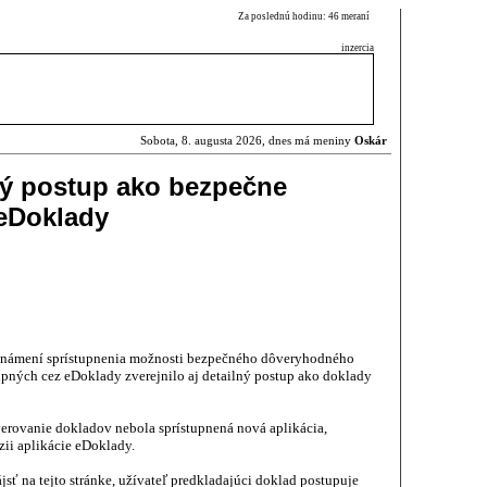
Za poslednú hodinu: 46 meraní
inzercia
Sobota, 8. augusta 2026, dnes má meniny
Oskár
lný postup ako bezpečne
 eDoklady
známení sprístupnenia možnosti bezpečného dôveryhodného
pných cez eDoklady zverejnilo aj detailný postup ako doklady
verovanie dokladov nebola sprístupnená nová aplikácia,
zii aplikácie eDoklady.
ájsť na
tejto stránke
, užívateľ predkladajúci doklad postupuje