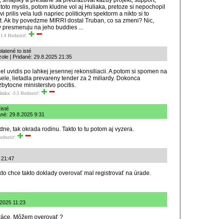
 smajliky a prestane sa predrazovat kazdy projekt, support,
toto myslis, potom kludne vol aj Huliaka, pretoze si nepochopil
ivi prilis vela ludi napriec politickym spektorm a nikto si to
. Ak by povedzme MIRRI dostal Truban, co sa zmeni? Nic,
y presmeruju na jeho buddies ...
1.4
Hodnotiť:
latené to isté
ole | Pridané: 29.8.2025 21:35
el uvidis po lahkej jesennej rekonsiliacii. A potom si spomen na
ele, lietadla prevareny tender za 2 miliardy. Dokonca
bytocne ministerstvo pocitis.
ámka: -3.3
Hodnotiť:
isté
ané: 29.8.2025 9:31
dne, tak okrada rodinu. Takto to tu potom aj vyzera.
odnotiť:
 21:47
to chce takto doklady overovať mal registrovať na úrade.
.2025 11:23
práce. Môžem overovať ?