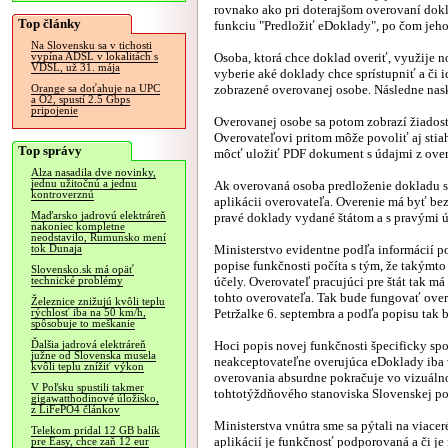
rovnako ako pri doterajšom overovaní dokla
Top články
funkciu "Predložiť eDoklady", po čom jeho
Na Slovensku sa v tichosti
Osoba, ktorá chce doklad overiť, využije n
vypína ADSL v lokalitách s
VDSL, už 31. mája
vyberie aké doklady chce sprístupniť a či 
zobrazené overovanej osobe. Následne nask
Orange sa doťahuje na UPC
a O2, spustí 2.5 Gbps
pripojenie
Overovanej osobe sa potom zobrazí žiadosť
Overovateľovi pritom môže povoliť aj stia
Top správy
môcť uložiť PDF dokument s údajmi z ove
Alza nasadila dve novinky,
jednu užitočnú a jednu
Ak overovaná osoba predloženie dokladu sc
kontroverznú
aplikácii overovateľa. Overenie má byť be
Maďarsko jadrovú elektráreň
pravé doklady vydané štátom a s pravými 
nakoniec kompletne
neodstavilo, Rumunsko mení
Ministerstvo evidentne podľa informácií po
tok Dunaja
popise funkčnosti počíta s tým, že takýmto
Slovensko.sk má opäť
účely. Overovateľ pracujúci pre štát tak m
technické problémy
tohto overovateľa. Tak bude fungovať over
Železnice znižujú kvôli teplu
Petržalke 6. septembra a podľa popisu tak
rýchlosť iba na 50 km/h,
spôsobuje to meškanie
Hoci popis novej funkčnosti špecificky sp
Ďalšia jadrová elektráreň
južne od Slovenska musela
neakceptovateľne overujúca eDoklady iba 
kvôli teplu znížiť výkon
overovania absurdne pokračuje vo vizuáln
V Poľsku spustili takmer
tohtotýždňového stanoviska Slovenskej po
gigawatthodinové úložisko,
z LiFePO4 článkov
Ministerstva vnútra sme sa pýtali na viacer
Telekom pridal 12 GB balík
aplikácií je funkčnosť podporovaná a či je
pre Easy, chce zaň 12 eur