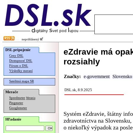
neprihlásený
eZdravie má opa
DSL pripojenie
Ceny DSL
rozsiahly
Dostupnosť DSL
Fórum o DSL
Výsledky meraní
Značky:
e-government
Slovensko
Satelitná mapa SR
DSL.sk, 8.9.2025
Merače
Speedmeter
Merania
Pingmeter
Googlemeter
Systém eZdravie, štátny inf
Hľadanie
zdravotníctva na Slovensku,
o niekoľký výpadok za posle