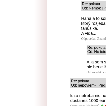
Re: pokuta
Od: Nemok | P
Haha a to so
ktorý rozjeb
fanúšika.
A vida...
Odpovedať
Známk
Re: pokuta
Od: No toto
A ja som 
nic berie 
Odpovedať
Zn
Re: pokuta
Od: nepoviem- | Prid
luze netreba nic hov
dostanes 1000 eur
Odpovedať
Hodnotiť: