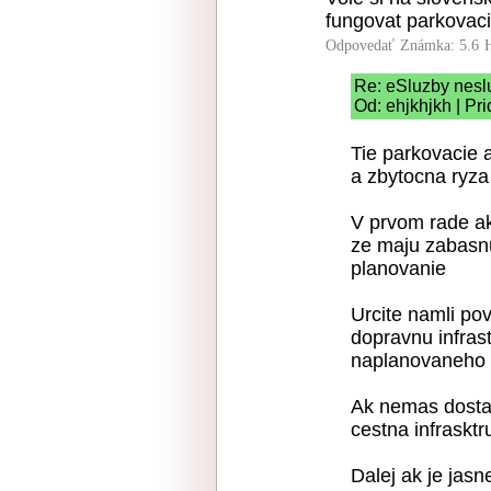
fungovat parkovac
Odpovedať
Známka: 5.6
Re: eSluzby nesl
Od: ehjkhjkh | Pr
Tie parkovacie 
a zbytocna ryz
V prvom rade ak 
ze maju zabasn
planovanie
Urcite namli pov
dopravnu infrast
naplanovaneho
Ak nemas dostat
cestna infrasktr
Dalej ak je jasn