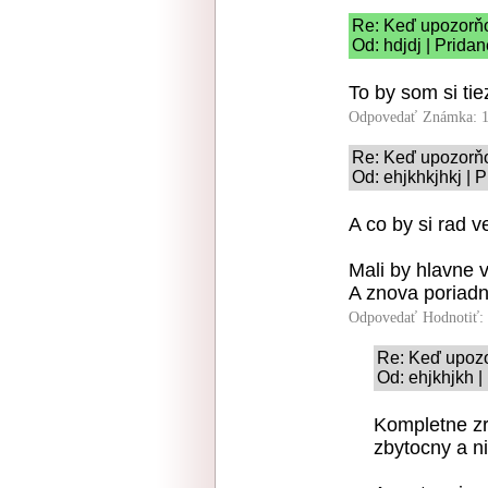
Re: Keď upozorň
Od: hdjdj | Prida
To by som si tie
Odpovedať
Známka: 1
Re: Keď upozorň
Od: ehjkhkjhkj | 
A co by si rad v
Mali by hlavne 
A znova poriadne
Odpovedať
Hodnotiť:
Re: Keď upoz
Od: ehjkhjkh |
Kompletne zr
zbytocny a 