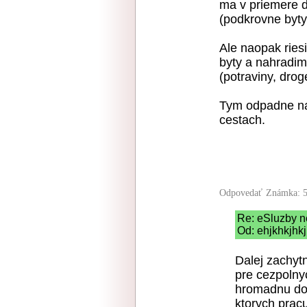
ma v priemere d
(podkrovne byty 
Ale naopak ries
byty a nahradim
(potraviny, drog
Tym odpadne n
cestach.
Odpovedať
Známka: 5
Re: eSluzby n
Od: ehjkhkjhkj
Dalej zachyt
pre cezpolny
hromadnu dop
ktorych pracu