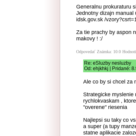
Generalnu prokuraturu si
Jednotny dizajn manual u
idsk.gov.sk /vzory?csr
Za tie prachy by aspon nie
makovy ! :/
Odpovedať
Známka: 10.0
Hodnot
Re: eSluzby nesluzby
Od: ehjkhkj | Pridané: 8
Ale co by si chcel za mi
Strategicke myslenie 
rychlokvaskam , ktor
"overene" riesenia
Najlepsi su taky co vs
a super (a tupy manze
statne aplikacie zalo