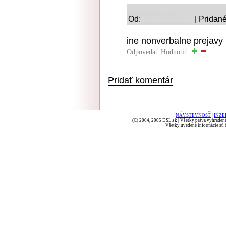
___________
Od: ___________ | Pridané
ine nonverbalne prejavy
Odpovedať
Hodnotiť:
Pridať komentár
NÁVŠTEVNOSŤ
|
INZE
(C) 2004, 2005 DSL.sk | Všetky práva vyhradené
Všetky uvedené informácie sú b