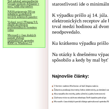
Súd zakázal samojazdiacim
starostlivosti ide o minimál
Google taxíkom dobíjanie v
noci, rušili obyvateľov
NASA pripravuje ISS na
K výpadku prišlo aj 14. júla
inštaláciu posledných
nových solárnych panelov
elektronických receptov ale 
Vydaný nový FFmpeg 9.0,
zlepšil akceleráciu
trval medzi hodinou až dvo
profesionálnych formátov
videa
neodpovedalo.
Microsoft v čase drahých
pamätí sľubuje
optimalizovať spotrebu
Ku krátkemu výpadku prišlo 
RAM vo Windows 11
Na otázky k dnešnému výpad
spôsobilo a kedy by mal byť 
Najnovšie články:
V štvrtom reaktore Mochoviec už beží štiepna reakcia
Železnice predávajú dve tretiny lístkov elektronicky, po donútení ce
Alza nasadila dve novinky, jednu užitočnú a jednu kontroverznú
Záchrana misie na záchranu teleskopu Swift úspešne pokračuje
Microsoft v čase drahých pamätí sľubuje optimalizovať spotrebu