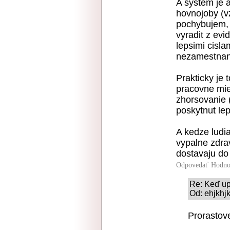
A system je a
hovnojoby (v
pochybujem, z
vyradit z evi
lepsimi cisla
nezamestnan
Prakticky je 
pracovne mies
zhorsovanie 
poskytnut lep
A kedze ludia
vypalne zdra
dostavaju do 
Odpovedať
Hodno
Re: Keď u
Od: ehjkhjk
Prorastove