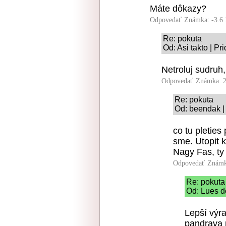
Máte dôkazy?
Odpovedať
Známka: -3.6
Re: pokuta
Od: Asi takto | P
Netroluj sudruh
Odpovedať
Známka: 2
Re: pokuta
Od: beendak |
co tu pleties
sme. Utopit k
Nagy Fas, ty
Odpovedať
Známk
Re: pokuta
Od: Lues d
Lepší výr
pandrava 