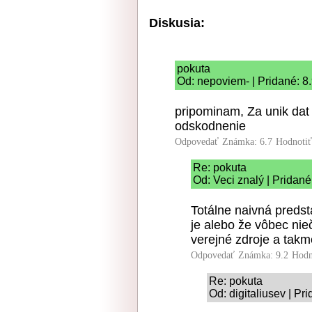
Diskusia:
pokuta
Od: nepoviem- | Pridané: 8
pripominam, Za unik dat
odskodnenie
Odpovedať
Známka: 6.7
Hodnoti
Re: pokuta
Od: Veci znalý | Pridané
Totálne naivná predst
je alebo že vôbec nie
verejné zdroje a takm
Odpovedať
Známka: 9.2
Hodn
Re: pokuta
Od: digitaliusev | Pr