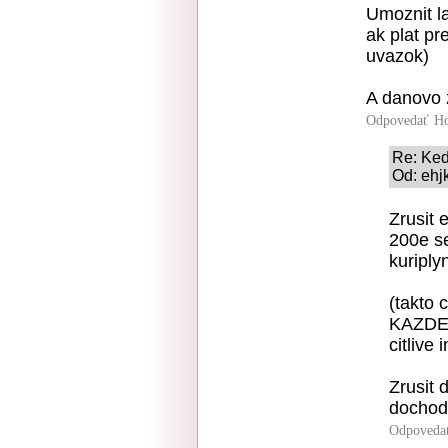
Umoznit l
ak plat p
uvazok)
A danovo 
Odpovedať
Ho
Re: Keď
Od: ehj
Zrusit 
200e s
kuriply
(takto 
KAZDEJ 
citlive 
Zrusit 
dochod
Odpoveda