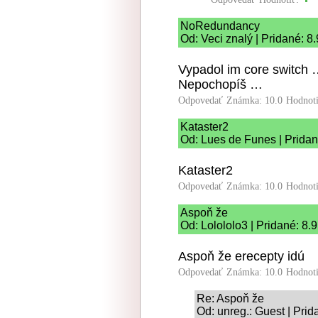
NoRedundancy
Od: Veci znalý | Pridané: 8
Vypadol im core switch
Nepochopíš …
Odpovedať
Známka: 10.0
Hodnot
Kataster2
Od: Lues de Funes | Pridan
Kataster2
Odpovedať
Známka: 10.0
Hodnot
Aspoň že
Od: Lolololo3 | Pridané: 8.
Aspoň že erecepty idú
Odpovedať
Známka: 10.0
Hodnot
Re: Aspoň že
Od: unreg.: Guest | Pri