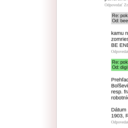
Odpovedať
Zn
Re: pok
Od: bee
kamu ni
zomries
BE EN
Odpoveda
Re: pok
Od: digi
Prehľa
Boľševi
resp. f
robotní
Dátum 
1903, R
Odpoveda