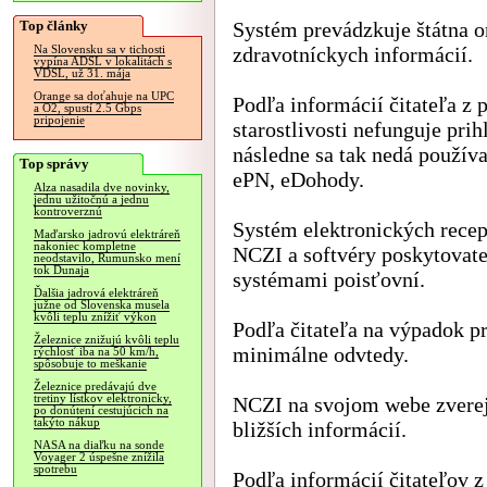
Top články
Systém prevádzkuje štátna 
zdravotníckych informácií.
Na Slovensku sa v tichosti
vypína ADSL v lokalitách s
VDSL, už 31. mája
Orange sa doťahuje na UPC
Podľa informácií čitateľa z 
a O2, spustí 2.5 Gbps
pripojenie
starostlivosti nefunguje pri
následne sa tak nedá použív
Top správy
ePN, eDohody.
Alza nasadila dve novinky,
jednu užitočnú a jednu
kontroverznú
Systém elektronických recep
Maďarsko jadrovú elektráreň
nakoniec kompletne
NCZI a softvéry poskytovat
neodstavilo, Rumunsko mení
tok Dunaja
systémami poisťovní.
Ďalšia jadrová elektráreň
južne od Slovenska musela
kvôli teplu znížiť výkon
Podľa čitateľa na výpadok pr
Železnice znižujú kvôli teplu
minimálne odvtedy.
rýchlosť iba na 50 km/h,
spôsobuje to meškanie
Železnice predávajú dve
tretiny lístkov elektronicky,
NCZI na svojom webe zverej
po donútení cestujúcich na
takýto nákup
bližších informácií.
NASA na diaľku na sonde
Voyager 2 úspešne znížila
spotrebu
Podľa informácií čitateľov z