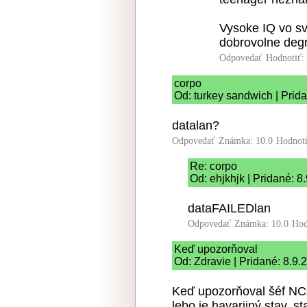
Vysoke IQ vo sve
dobrovolne degra
Odpovedať
Hodnotiť:
corpo
Od: turkey sandwich | Prid
datalan?
Odpovedať
Známka: 10.0
Hodnot
Re: corpo
Od: ehjkhjk | Pridané: 8
dataFAILEDlan
Odpovedať
Známka: 10.0
Hod
Keď upozorňoval
Od: Zdravie | Pridané: 8.9.
Keď upozorňoval šéf NCZI
lebo je havarijný stav, 