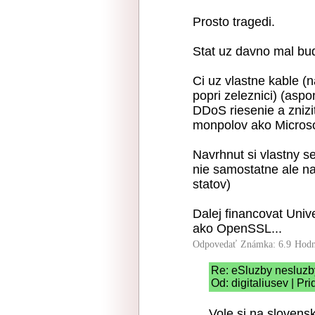
Prosto tragedi.
Stat uz davno mal budo
Ci uz vlastne kable (
popri zeleznici) (aspo
DDoS riesenie a znizi
monpolov ako Micros
Navrhnut si vlastny 
nie samostatne ale na
statov)
Dalej financovat Univ
ako OpenSSL...
Odpovedať
Známka: 6.9
Hodn
Re: eSluzby nesluzb
Od: digitaliusev | Pr
Vole si na slovens