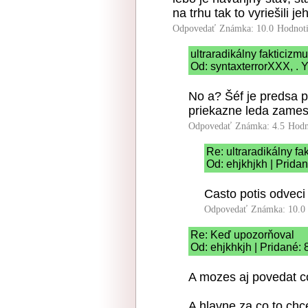
na trhu tak to vyriešili 
Odpovedať
Známka: 10.0
Hodnot
ultraradikálny fakticizm
Od: syntaxterrorXXX, . Y
No a? Šéf je predsa 
priekazne leda zames
Odpovedať
Známka: 4.5
Hodn
Re: ultraradikálny fa
Od: ehjkhjkh | Prida
Casto potis odveci n
Odpovedať
Známka: 10.0
Re: Keď upozorňoval
Od: ehjkhkjh | Pridané:
A mozes aj povedat co
A hlavne za co to chc