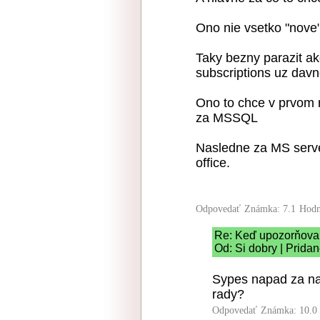
Ono nie vsetko "nove"
Taky bezny parazit a
subscriptions uz davn
Ono to chce v prvom r
za MSSQL
Nasledne za MS serv
office.
Odpovedať
Známka: 7.1
Hodn
Re: Keď upozorňova
Od: Si dobry | Prida
Sypes napad za na
rady?
Odpovedať
Známka: 10.0