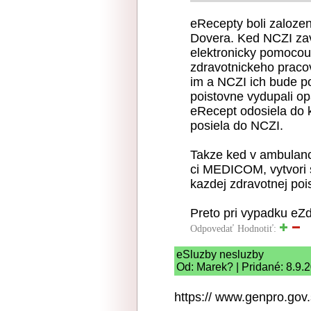
eRecepty boli zalozen
Dovera. Ked NCZI zav
elektronicky pomocou
zdravotnickeho praco
im a NCZI ich bude po
poistovne vydupali op
eRecept odosiela do k
posiela do NCZI.
Takze ked v ambulan
ci MEDICOM, vytvori s
kazdej zdravotnej poi
Preto pri vypadku eZd
Odpovedať
Hodnotiť:
eSluzby nesluzby
Od: Marek? | Pridané: 8.9.
https:// www.genpro.gov.