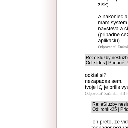
zisk)
A nakoniec a
mam system 
navsteva a c
(pripadne ce
aplikaciu)
Odpovedať
Známk
Re: eSluzby nesluzb
Od: sfdds | Pridané:
odkial si?
nezapadas sem.
tvoje IQ je prilis 
Odpovedať
Známka: 3.3
Re: eSluzby nesl
Od: rohlík25 | Pr
len preto, ze vi
teenager neznam