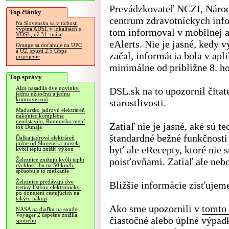
Prevádzkovateľ NCZI, Náro
Top články
centrum zdravotníckych info
Na Slovensku sa v tichosti
vypína ADSL v lokalitách s
tom informoval v mobilnej a
VDSL, už 31. mája
eAlerts. Nie je jasné, kedy 
Orange sa doťahuje na UPC
a O2, spustí 2.5 Gbps
začal, informácia bola v apli
pripojenie
minimálne od približne 8. h
Top správy
Alza nasadila dve novinky,
DSL.sk na to upozornil čitat
jednu užitočnú a jednu
kontroverznú
starostlivosti.
Maďarsko jadrovú elektráreň
nakoniec kompletne
neodstavilo, Rumunsko mení
Zatiaľ nie je jasné, aké sú t
tok Dunaja
štandardné bežné funkčnost
Ďalšia jadrová elektráreň
južne od Slovenska musela
byť ale eRecepty, ktoré nie
kvôli teplu znížiť výkon
poisťovňami. Zatiaľ ale nebo
Železnice znižujú kvôli teplu
rýchlosť iba na 50 km/h,
spôsobuje to meškanie
Železnice predávajú dve
Bližšie informácie zisťujem
tretiny lístkov elektronicky,
po donútení cestujúcich na
takýto nákup
Ako sme upozornili v
tomto
NASA na diaľku na sonde
Voyager 2 úspešne znížila
čiastočné alebo úplné výpadk
spotrebu