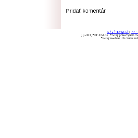
Pridať komentár
NÁVŠTEVNOSŤ
|
INZE
(C) 2004, 2005 DSL.sk | Všetky práva vyhradené
Všetky uvedené informácie sú b