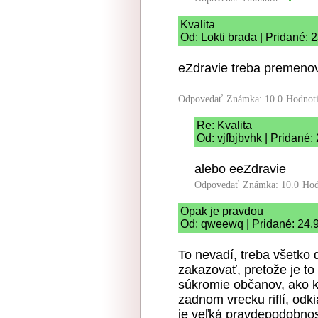
Kvalita
Od: Lokti brada | Pridané: 
eZdravie treba premeno
Odpovedať
Známka: 10.0
Hodnot
Re: Kvalita
Od: vjfbjbvhk | Pridané:
alebo eeZdravie
Odpovedať
Známka: 10.0
Hod
Opak je pravdou
Od: qweewq | Pridané: 24.
To nevadí, treba všetko 
zakazovať, pretože je to
súkromie občanov, ako k
zadnom vrecku riflí, od
je veľká pravdepodobnos