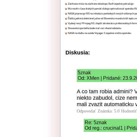
Záchrana misie na záchranu teleskopu Swift úspešne pokračuje
Microsoft v čase drahých pamätí sľubuje optimalizovať spotrebu
NASA pripravuje ISS na inštaláciu posledných nových solárnych p
Ďalšia jadrová elektráreň južne od Slovenska musela kvôli teplu zn
Vydaný nový FFmpeg 9.0, zlepšil akceleráciu profesionálnych form
Slovenská sporiteľňa bude mať cez víkend odstávku
NASA na diaľku na sonde Voyager 2 úspešne znížila spotrebu
Diskusia:
5znak
Od: XMen | Pridané: 23.9.2
A co tam robia admini? Vy
niekto zabudol, cize nem
mali zvazit automaticku 
Odpovedať
Známka: 5.0
Hodnoti
Re: 5znak
Od reg.: crucinal1 | Pri