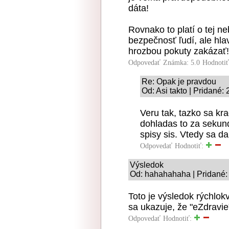
dáta!
Rovnako to platí o tej ne
bezpečnosť ľudí, ale hl
hrozbou pokuty zakázať!
Odpovedať
Známka: 5.0
Hodnoti
Re: Opak je pravdou
Od: Asi takto | Pridané:
Veru tak, tazko sa kr
dohladas to za sekund
spisy sis. Vtedy sa da
Odpovedať
Hodnotiť:
Výsledok
Od: hahahahaha | Pridané:
Toto je výsledok rýchlok
sa ukazuje, že "eZdravi
Odpovedať
Hodnotiť: