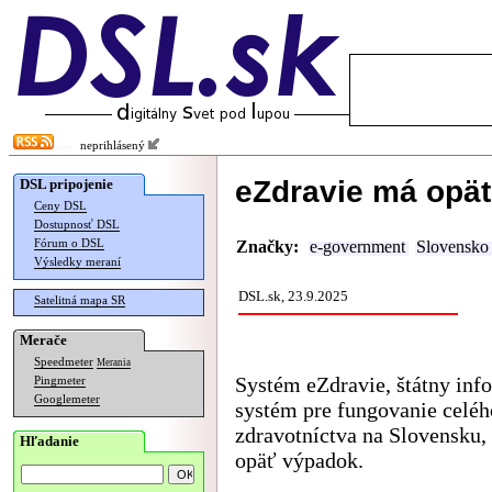
neprihlásený
eZdravie má opä
DSL pripojenie
Ceny DSL
Dostupnosť DSL
Fórum o DSL
Značky:
e-government
Slovensko
Výsledky meraní
DSL.sk, 23.9.2025
Satelitná mapa SR
Merače
Speedmeter
Merania
Systém eZdravie, štátny in
Pingmeter
Googlemeter
systém pre fungovanie celéh
zdravotníctva na Slovensku,
Hľadanie
opäť výpadok.