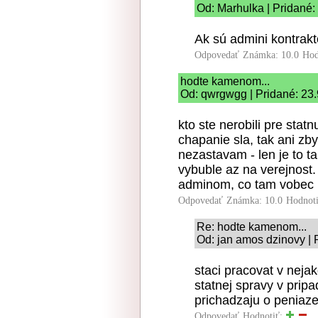
Od: Marhulka | Pridané:
Ak sú admini kontrakt
Odpovedať
Známka: 10.0
Hod
hodte kamenom...
Od: qwrgwgg | Pridané: 23
kto ste nerobili pre statn
chapanie sla, tak ani zb
nezastavam - len je to t
vybuble az na verejnost.
adminom, co tam vobec 
Odpovedať
Známka: 10.0
Hodnot
Re: hodte kamenom...
Od: jan amos dzinovy | 
staci pracovat v neja
statnej spravy v prip
prichadzaju o peniaze
Odpovedať
Hodnotiť: