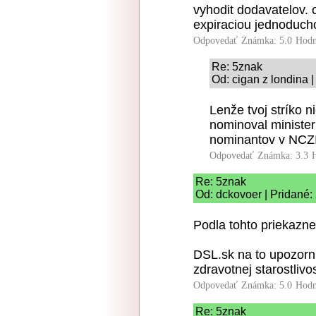
vyhodit dodavatelov. 
expiraciou jednoduch
Odpovedať
Známka: 5.0
Hodn
Re: 5znak
Od: cigan z londina 
Lenže tvoj stríko n
nominoval ministe
nominantov v NCZI
Odpovedať
Známka: 3.3
Re: 5znak
Od: dckovoer | Pridané:
Podla tohto priekazne
DSL.sk na to upozornil
zdravotnej starostlivos
Odpovedať
Známka: 5.0
Hodn
Re: 5znak