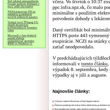
včera. Vo štvrtok o 10:37 ex
Súd zakázal samojazdiacim
Google taxíkom dobíjanie v
ppc.infra.npz.sk, čo malo p
noci, rušili obyvateľov
minimálne s použitím elekt
NASA pripravuje ISS na
inštaláciu posledných
nových solárnych panelov
potvrdenie dohody s lekáro
Vydaný nový FFmpeg 9.0,
zlepšil akceleráciu
profesionálnych formátov
Daný certifikát bol minimá
videa
HTTPS porte 443 vymenený a
Microsoft v čase drahých
pamätí sľubuje
exspirácie. NCZI na otázky 
optimalizovať spotrebu
RAM vo Windows 11
zatiaľ neodpovedalo.
V predchádzajúcich týždňoch
informovali v
tomto článku
,
výpadok 8. septembra, kedy 
výpadky aj v júli a auguste.
Najnovšie články:
V štvrtom reaktore Mochoviec už beží štiepna reakcia
Železnice predávajú dve tretiny lístkov elektronicky, po donútení ce
Alza nasadila dve novinky, jednu užitočnú a jednu kontroverznú