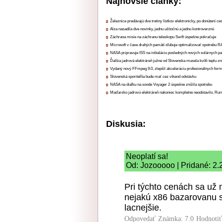
Najnovšie články:
Železnice predávajú dve tretiny lístkov elektronicky, po donútení ce
Alza nasadila dve novinky, jednu užitočnú a jednu kontroverznú
Záchrana misie na záchranu teleskopu Swift úspešne pokračuje
Microsoft v čase drahých pamätí sľubuje optimalizovať spotrebu
NASA pripravuje ISS na inštaláciu posledných nových solárnych p
Ďalšia jadrová elektráreň južne od Slovenska musela kvôli teplu zn
Vydaný nový FFmpeg 9.0, zlepšil akceleráciu profesionálnych form
Slovenská sporiteľňa bude mať cez víkend odstávku
NASA na diaľku na sonde Voyager 2 úspešne znížila spotrebu
Maďarsko jadrovú elektráreň nakoniec kompletne neodstavilo, Ru
Diskusia:
Neoplatí sa!
Od: Jozooooo | Pridané: 2.
Pri týchto cenách sa už
nejakú x86 bazarovanu 
lacnejšie.
Odpovedať
Známka: 7.0
Hodnoti