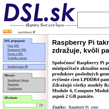
neprihlásený
Raspberry Pi tak
DSL pripojenie
Ceny DSL
zdražuje, kvôli 
Dostupnosť DSL
Fórum o DSL
Výsledky meraní
Spoločnosť Raspberry Pi
Satelitná mapa SR
minipočítače aktuálne ozn
produktov posledných gene
Merače
zvýšenie cien LPDDR4 pamä
Speedmeter
Merania
Zdražujú všetky modely Ra
Pingmeter
Googlemeter
Module 4, Compute Module 
aspoň 2 GB pamäte.
Hľadanie
Značky:
Raspberry Pi
ceny