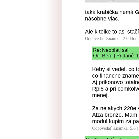
taká krabička nemá 
násobne viac.
Ale k telke to asi stačí
Odpovedať
Známka: 2.0
Hodn
Re: Neoplatí sa!
Od: Berg | Pridané: 
Keby si vedel, co 
co financne znamen
Aj prikonovo total
Rpi5 a pri comkolv
menej.
Za nejakych 220e
Alza bronze. Mam 
modul kupim za p
Odpovedať
Známka: 5.6