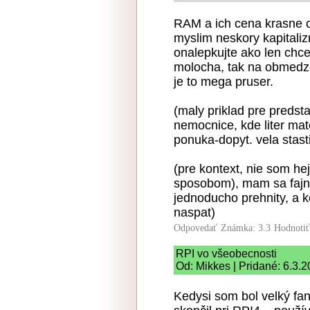
RAM a ich cena krasne od
myslim neskory kapitali
onalepkujte ako len chce
molocha, tak na obmedze
je to mega pruser.
(maly priklad pre predst
nemocnice, kde liter ma
ponuka-dopyt. vela stastia
(pre kontext, nie som he
sposobom), mam sa fajn,
jednoducho prehnity, a 
naspat)
Odpovedať
Známka: 3.3
Hodnoti
RPI vo všeobecnosti
Od: Mikkes | Pridané: 6.3.
Kedysi som bol velký fa