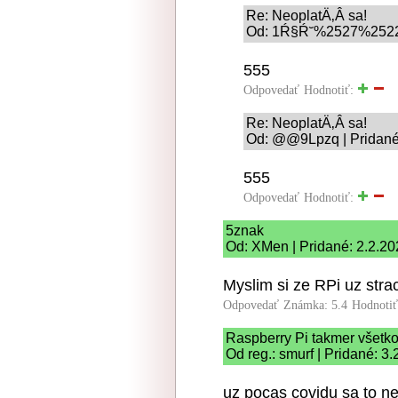
Re: NeoplatÄ‚Â­ sa!
Od: 1Ŕ§Ŕ˘%2527%2522\'\
555
Odpovedať
Hodnotiť:
Re: NeoplatÄ‚Â­ sa!
Od: @@9Lpzq | Pridané
555
Odpovedať
Hodnotiť:
5znak
Od: XMen | Pridané: 2.2.20
Myslim si ze RPi uz stra
Odpovedať
Známka: 5.4
Hodnoti
Raspberry Pi takmer všetk
Od reg.: smurf | Pridané: 3
uz pocas covidu sa to ne