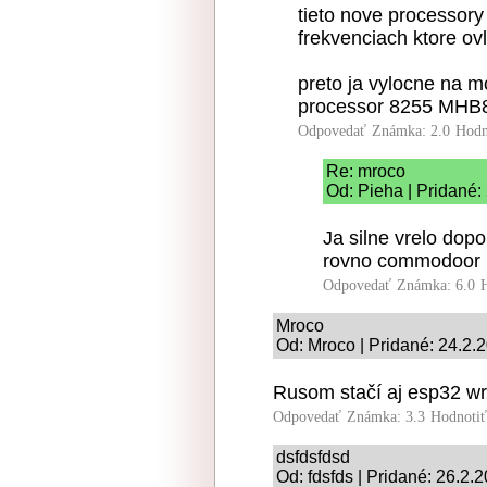
tieto nove processor
frekvenciach ktore ovl
preto ja vylocne na 
processor 8255 MHB8
Odpovedať
Známka: 2.0
Hodn
Re: mroco
Od: Pieha | Pridané:
Ja silne vrelo dop
rovno commodoor 
Odpovedať
Známka: 6.0
Mroco
Od: Mroco | Pridané: 24.2.
Rusom stačí aj esp32 wr
Odpovedať
Známka: 3.3
Hodnoti
dsfdsfdsd
Od: fdsfds | Pridané: 26.2.