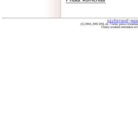
NÁVŠTEVNOSŤ
|
INZE
(C) 2004, 2005 DSL.sk | Všetky práva vyhradené
Všetky uvedené informácie sú b