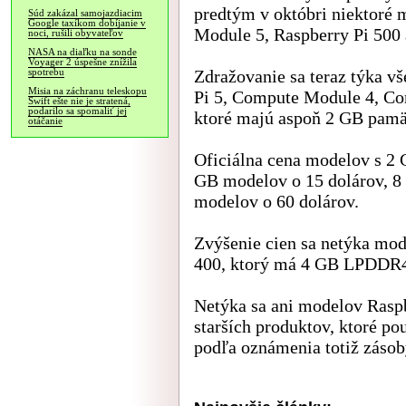
predtým v októbri niektoré
Súd zakázal samojazdiacim
Google taxíkom dobíjanie v
Module 5, Raspberry Pi 500 
noci, rušili obyvateľov
NASA na diaľku na sonde
Voyager 2 úspešne znížila
Zdražovanie sa teraz týka v
spotrebu
Misia na záchranu teleskopu
Pi 5, Compute Module 4, Co
Swift ešte nie je stratená,
podarilo sa spomaliť jej
ktoré majú aspoň 2 GB pamä
otáčanie
Oficiálna cena modelov s 2 
GB modelov o 15 dolárov, 8
modelov o 60 dolárov.
Zvýšenie cien sa netýka mo
400, ktorý má 4 GB LPDDR4
Netýka sa ani modelov Raspb
starších produktov, ktoré 
podľa oznámenia totiž záso