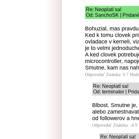
Re: Neoplatí sa!
Od: SanchoSK | Pridané
Bohuzial, mas pravdu
Ked k tomu clovek pri
ovladace v kerneli, v
je to velmi jednoduch
A ked clovek potrebuj
microcontroller, napo
Smutne, kam nas naha
Odpovedať
Známka: 6.7
Hodn
Re: Neoplatí sa!
Od: terminator | Prid
Blbost. Smutne je,
alebo zamestnavate
od followerov a hn
Odpovedať
Známka: -4.9
Re: Neoplatí sa!