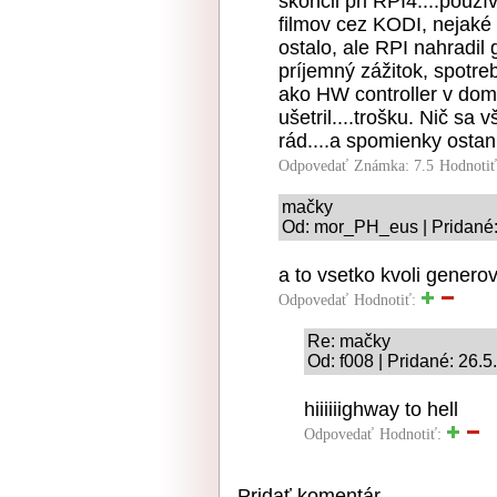
skončil pri RPI4....použ
filmov cez KODI, nejak
ostalo, ale RPI nahradil 
príjemný zážitok, spotre
ako HW controller v dom
ušetril....trošku. Nič s
rád....a spomienky osta
Odpovedať
Známka: 7.5
Hodnoti
mačky
Od: mor_PH_eus | Pridané:
a to vsetko kvoli gener
Odpovedať
Hodnotiť:
Re: mačky
Od: f008 | Pridané: 26.
hiiiiiighway to hell
Odpovedať
Hodnotiť:
Pridať komentár