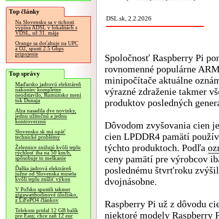
Top články
DSL.sk, 2.2.2026
Na Slovensku sa v tichosti
vypína ADSL v lokalitách s
VDSL, už 31. mája
Orange sa doťahuje na UPC
a O2, spustí 2.5 Gbps
pripojenie
Spoločnosť Raspberry Pi po
rovnomenné populárne AR
Top správy
minipočítače aktuálne oznám
Maďarsko jadrovú elektráreň
výrazné zdraženie takmer vš
nakoniec kompletne
neodstavilo, Rumunsko mení
produktov posledných generá
tok Dunaja
Alza nasadila dve novinky,
jednu užitočnú a jednu
kontroverznú
Dôvodom zvyšovania cien je
Slovensko.sk má opäť
cien LPDDR4 pamätí použív
technické problémy
týchto produktoch. Podľa
oz
Železnice znižujú kvôli teplu
rýchlosť iba na 50 km/h,
ceny pamätí pre výrobcov ib
spôsobuje to meškanie
poslednému štvrťroku zvýšil
Ďalšia jadrová elektráreň
južne od Slovenska musela
dvojnásobne.
kvôli teplu znížiť výkon
V Poľsku spustili takmer
gigawatthodinové úložisko,
z LiFePO4 článkov
Raspberry Pi už z dôvodu ci
Telekom pridal 12 GB balík
niektoré modely Raspberry P
pre Easy, chce zaň 12 eur