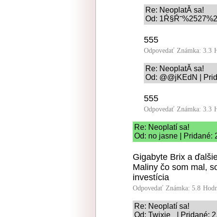
Re: NeoplatĂ­ sa!
Od: 1Ŕ§Ŕ˘%2527%2522
555
Odpovedať
Známka: 3.3
Re: NeoplatĂ­ sa!
Od: @@jKEdN | Prid
555
Odpovedať
Známka: 3.3
Re: Neoplatí sa!
Od: no jasne | Pridané:
Gigabyte Brix a ďalši
Maliny čo som mal, s
investícia
Odpovedať
Známka: 5.8
Hodn
Re: Neoplatí sa!
Od: Twixie_ | Pridané: 