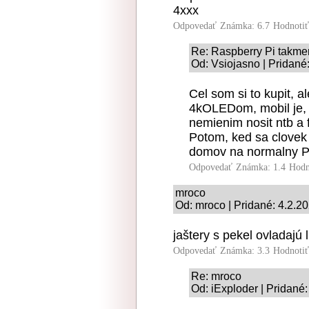
4xxx
Odpovedať
Známka: 6.7
Hodnoti
Re: Raspberry Pi takme
Od: Vsiojasno | Pridané
Cel som si to kupit, 
4kOLEDom, mobil je, t
nemienim nosit ntb a f
Potom, ked sa clovek p
domov na normalny P
Odpovedať
Známka: 1.4
Hodn
mroco
Od: mroco | Pridané: 4.2.2
jaštery s pekel ovladajú
Odpovedať
Známka: 3.3
Hodnoti
Re: mroco
Od: iExploder | Pridané