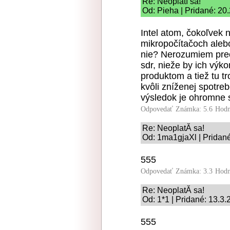
Re: Neoplatí sa!
Od: Pieha | Pridané: 20
Intel atom, čokoľvek 
mikropočítačoch aleb
nie? Nerozumiem preč
sdr, nieže by ich výk
produktom a tiež tu t
kvôli zníženej spotre
výsledok je ohromne s
Odpovedať
Známka: 5.6
Hodn
Re: NeoplatĂ­ sa!
Od: 1ma1gjaXl | Pridané
555
Odpovedať
Známka: 3.3
Hodn
Re: NeoplatĂ­ sa!
Od: 1*1 | Pridané: 13.3
555